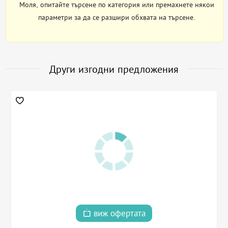
Моля, опитайте търсене по категория или премахнете някои
параметри за да се разшири обхвата на търсене.
Други изгодни предложения
виж офертата