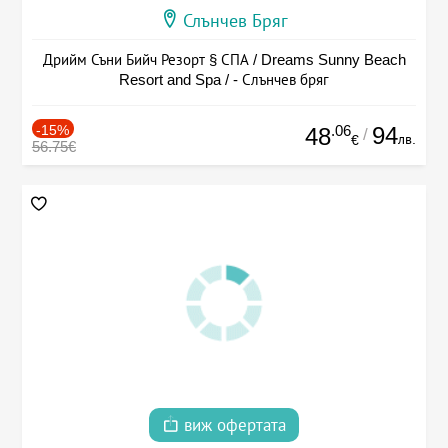
Слънчев Бряг
Дрийм Съни Бийч Резорт § СПА / Dreams Sunny Beach
Resort and Spa / - Слънчев бряг
-15%
.06
94
48
/
лв.
€
56.75€
виж офертата