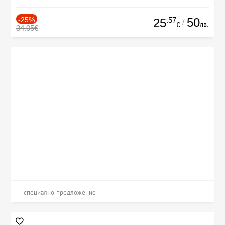
-25%
.57
50
25
/
лв.
€
34.05€
специално предложение