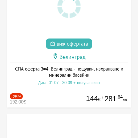
виж офертата
Велинград
СПА оферта 3=4: Велинград - нощувки, изхранване и
минерални басейни
Дата: 01.07 - 30.09 + полупансион
-25%
144
.64
281
/
€
лв.
192.00€