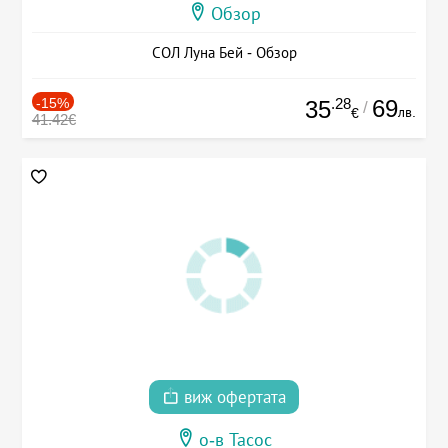
Обзор
СОЛ Луна Бей - Обзор
-15%
.28
69
35
/
лв.
€
41.42€
виж офертата
о-в Тасос