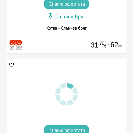
виж офертата
Слънчев Бряг
Котва - Слънчев бряг
-21%
.70
62
31
/
лв.
€
39.88€
виж офертата