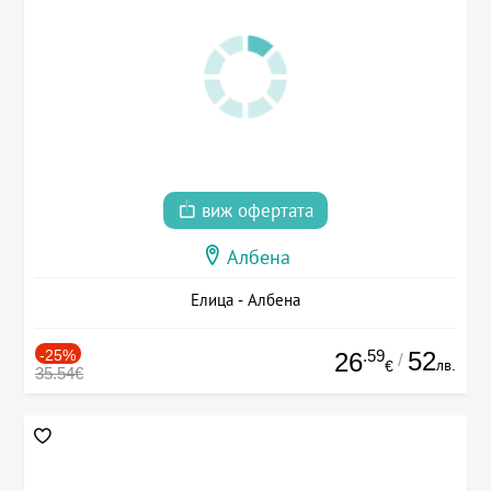
виж офертата
Албена
Елица - Албена
-25%
.59
52
26
/
лв.
€
35.54€