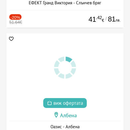
ЕФЕКТ Гранд Виктория - Слънчев бряг
-20%
.42
81
41
/
лв.
€
51.64€
виж офертата
Албена
Оазис - Албена