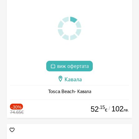
виж офертата
Кавала
Tosca Beach- Кавала
-30%
.15
102
52
/
лв.
€
74.65€