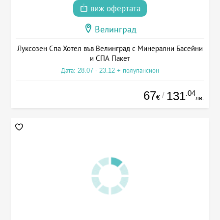
виж офертата
Велинград
Луксозен Спа Хотел във Велинград с Минерални Басейни
и СПА Пакет
Дата: 28.07 - 23.12 + полупансион
67
.04
131
/
€
лв.