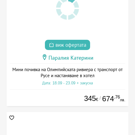
виж офертата
Паралия Катерини
Мини почивка на Олимпийската ривиера с транспорт от
Русе и настаняване в хотел
Дата: 18.09 - 23.09 + закуска
345
.76
674
/
€
лв.