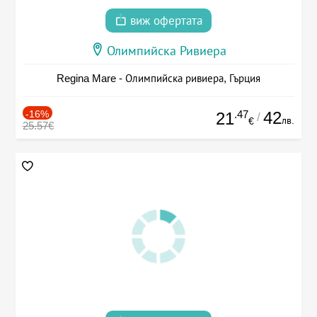
виж офертата
Олимпийска Ривиера
Regina Mare - Олимпийска ривиера, Гърция
-16%
.47
42
21
/
лв.
€
25.57€