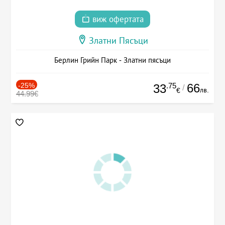
виж офертата
Златни Пясъци
Берлин Грийн Парк - Златни пясъци
-25%
.75
66
33
/
лв.
€
44.99€