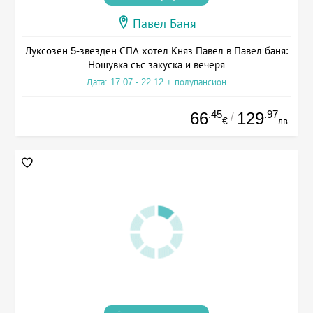
Павел Баня
Луксозен 5-звезден СПА хотел Княз Павел в Павел баня:
Нощувка със закуска и вечеря
Дата: 17.07 - 22.12 + полупансион
.45
.97
66
129
/
€
лв.