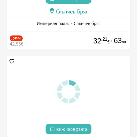
Слънчев Бряг
Империал палас - Слънчев бряг
-25%
.21
63
32
/
лв.
€
42.95€
виж офертата