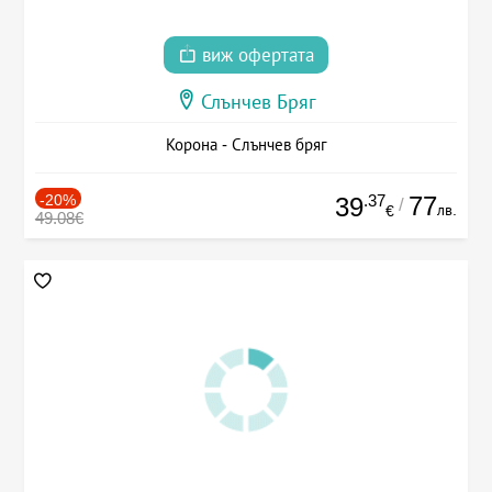
виж офертата
Слънчев Бряг
Корона - Слънчев бряг
-20%
.37
77
39
/
лв.
€
49.08€