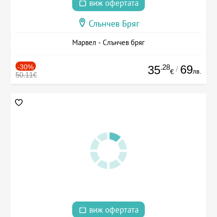
виж офертата
Слънчев Бряг
Марвел - Слънчев бряг
-30%
.28
69
35
/
лв.
€
50.11€
виж офертата