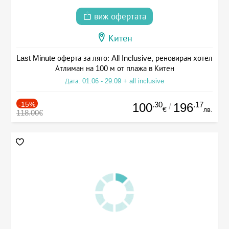
виж офертата
Китен
Last Minute оферта за лято: All Inclusive, реновиран хотел
Атлиман на 100 м от плажа в Китен
Дата: 01.06 - 29.09 + all inclusive
-15%
.30
.17
100
196
/
€
лв.
118.00€