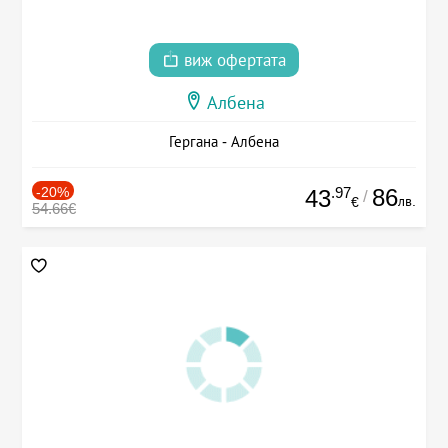
виж офертата
Албена
Гергана - Албена
-20%
.97
86
43
/
лв.
€
54.66€