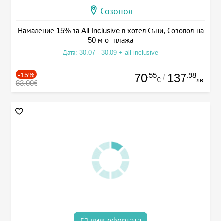
Созопол
Намаление 15% за All Inclusive в хотел Съни, Созопол на
50 м от плажа
Дата: 30.07 - 30.09 + all inclusive
-15%
.55
.98
70
137
/
€
лв.
83.00€
виж офертата