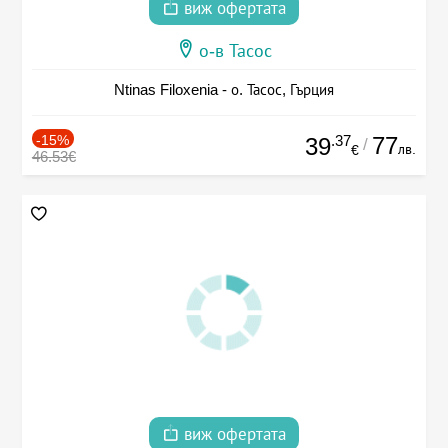
виж офертата
о-в Тасос
Ntinas Filoxenia - о. Тасос, Гърция
-15%
.37
77
39
/
лв.
€
46.53€
виж офертата