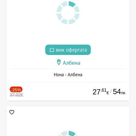
виж офертата
Албена
Нона - Албена
-25%
.61
54
27
/
лв.
€
37.02€