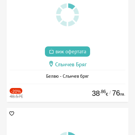
виж офертата
Слънчев Бряг
Белвю - Слънчев бряг
-20%
.86
76
38
/
лв.
€
48.57€