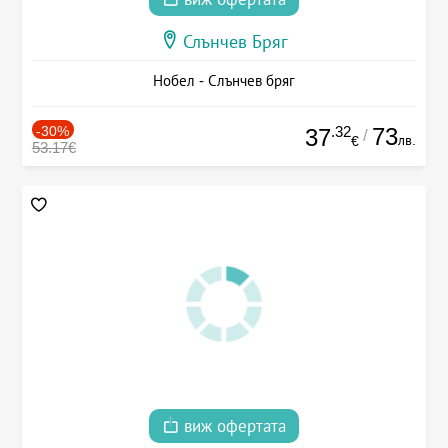
Слънчев Бряг
Нобел - Слънчев бряг
-30%
.32
73
37
/
лв.
€
53.17€
виж офертата