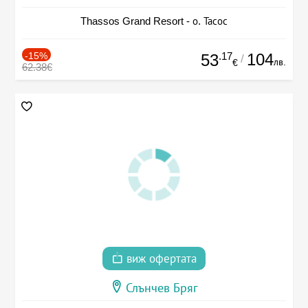
Thassos Grand Resort - о. Тасос
-15%
.17
104
53
/
лв.
€
62.38€
виж офертата
Слънчев Бряг