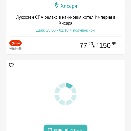
Хисаря
Луксозен СПА релакс в най-новия хотел Империя в
Хисаря
Дата: 25.06 - 01.10 + полупансион
-20%
.20
.99
77
150
/
€
лв.
96.50€
виж офертата