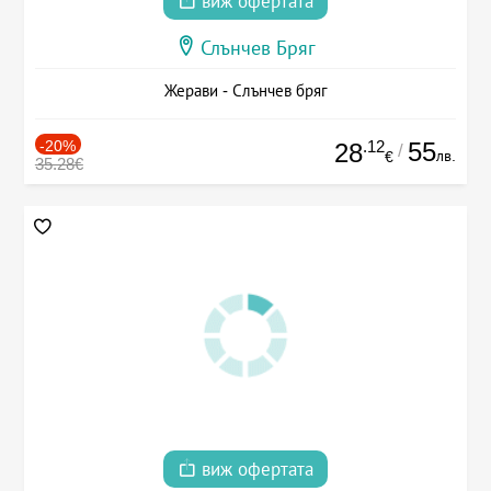
виж офертата
Слънчев Бряг
Жерави - Слънчев бряг
-20%
.12
55
28
/
лв.
€
35.28€
виж офертата