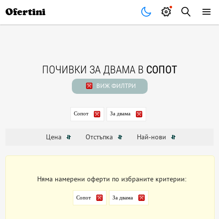
Почивки
Стоки
В града
Всички оферти
Ofertini
ПОЧИВКИ ЗА ДВАМА В
СОПОТ
ВИЖ ФИЛТРИ
Сопот
За двама
Цена
Отстъпка
Най-нови
Няма намерени оферти по избраните критерии:
Сопот
За двама