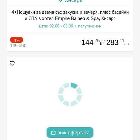
Хисаря
4+Нощувки за двама със закуска и вечеря, плюс басейни
и СПА в хотел Empire Balneo & Spa, Хисаря
Дата: 02.08 - 03.09 + полупансион
-1%
.75
.11
144
283
/
€
лв.
145.00€
виж офертата