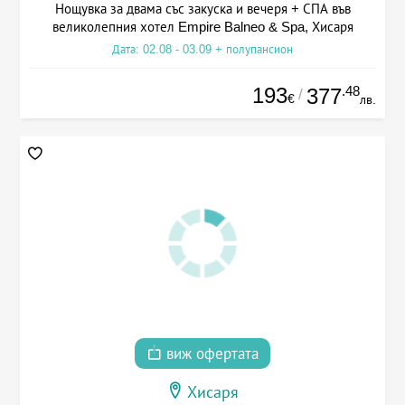
Нощувка за двама със закуска и вечеря + СПА във
великолепния хотел Empire Balneo & Spa, Хисаря
Дата: 02.08 - 03.09 + полупансион
193
.48
377
/
€
лв.
виж офертата
Хисаря