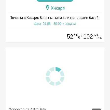
Хисаря
Почивка в Хисаря: Баня със закуска и минерален басейн
Дата: 01.08 - 30.09 + закуска
.50
.68
52
102
/
€
лв.
Хороскоп от AstroData