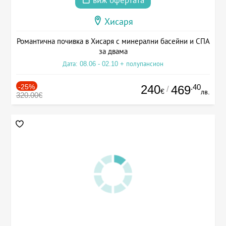
виж офертата
Хисаря
Романтична почивка в Хисаря с минерални басейни и СПА
за двама
Дата: 08.06 - 02.10 + полупансион
-25%
240
.40
469
/
€
лв.
320.00€