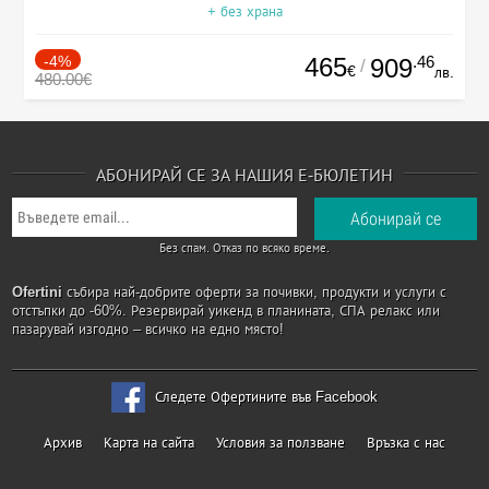
+ без храна
-4%
465
.46
909
/
€
лв.
480.00€
АБОНИРАЙ СЕ ЗА НАШИЯ Е-БЮЛЕТИН
Без спам. Отказ по всяко време.
Ofertini
събира най-добрите оферти за почивки, продукти и услуги с
отстъпки до -60%. Резервирай уикенд в планината, СПА релакс или
пазарувай изгодно – всичко на едно място!
Следете Офертините във Facebook
Архив
Карта на сайта
Условия за ползване
Връзка с нас