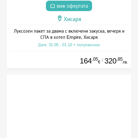
виж офертата
Хисаря
Луксозен пакет за двама с включени закуска, вечеря и
СПА в хотел Empire, Хисаря
Дата: 31.05 - 01.10 + полупансион
.05
.85
164
320
/
€
лв.