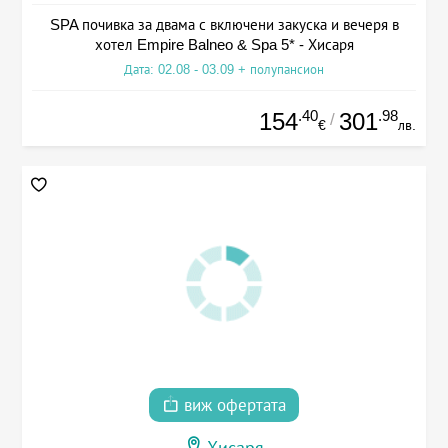
SPA почивка за двама с включени закуска и вечеря в
хотел Empire Balneo & Spa 5* - Хисаря
Дата: 02.08 - 03.09 + полупансион
.40
.98
154
301
/
€
лв.
виж офертата