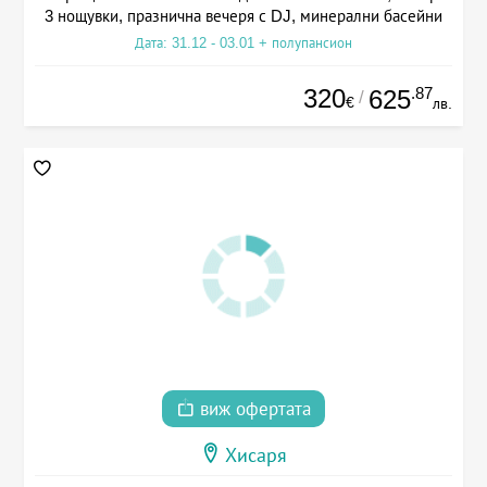
3 нощувки, празнична вечеря с DJ, минерални басейни
Дата: 31.12 - 03.01 + полупансион
320
.87
625
/
€
лв.
виж офертата
Хисаря