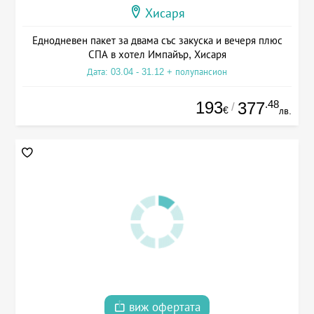
Хисаря
Еднодневен пакет за двама със закуска и вечеря плюс
СПА в хотел Импайър, Хисаря
Дата: 03.04 - 31.12 + полупансион
193
.48
377
/
€
лв.
виж офертата