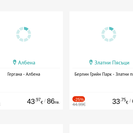
Албена
Златни Пясъци
Гергана - Албена
Берлин Грийн Парк - Златни п
.97
86
-25%
.75
43
33
/
/
лв.
€
€
€
44.99€