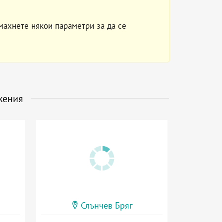
махнете някои параметри за да се
жения
Слънчев Бряг