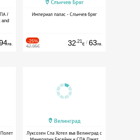
Слънчев Бряг
ПА /
Империал палас - Слънчев бряг
 and
94
-25%
.21
63
32
/
лв.
лв.
€
42.95€
Велинград
 Полет
Луксозен Спа Хотел във Велинград с
Минерални Басейни и СПА Пакет