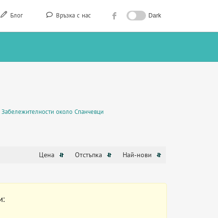
Блог
Връзка с нас
Dark
Забележителности около Спанчевци
Цена
Отстъпка
Най-нови
и: