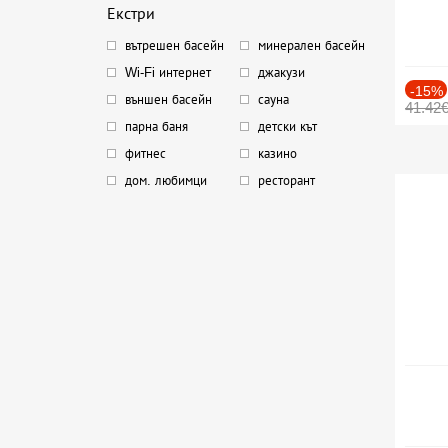
Екстри
вътрешен басейн
минерален басейн
Wi-Fi интернет
джакузи
-15%
външен басейн
сауна
41.42
парна баня
детски кът
фитнес
казино
дом. любимци
ресторант