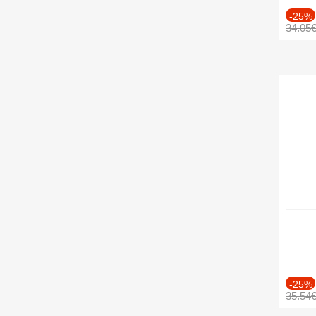
-25%
34.05
-25%
35.54