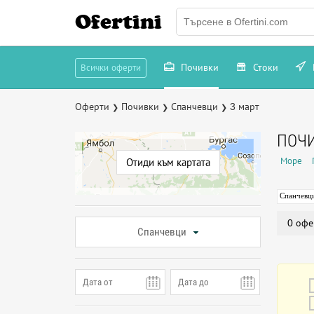
Ofertini
Почивки
Стоки
Всички оферти
Оферти
Почивки
Спанчевци
3 март
❯
❯
❯
ПОЧИ
Море
Отиди към картата
Спанчевц
0 офе
Спанчевци