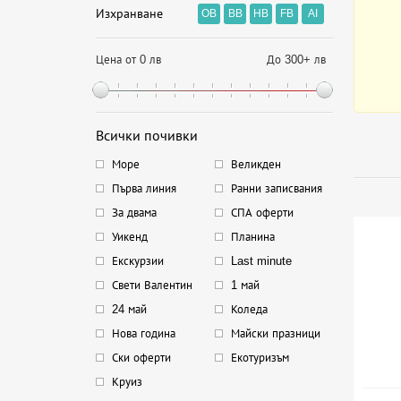
Изхранване
OB
BB
HB
FB
AI
Цена от 0 лв
До 300+ лв
Всички почивки
Море
Великден
Първа линия
Ранни записвания
За двама
СПА оферти
Уикенд
Планина
Екскурзии
Last minute
Свети Валентин
1 май
24 май
Коледа
Нова година
Майски празници
Ски оферти
Екотуризъм
Круиз