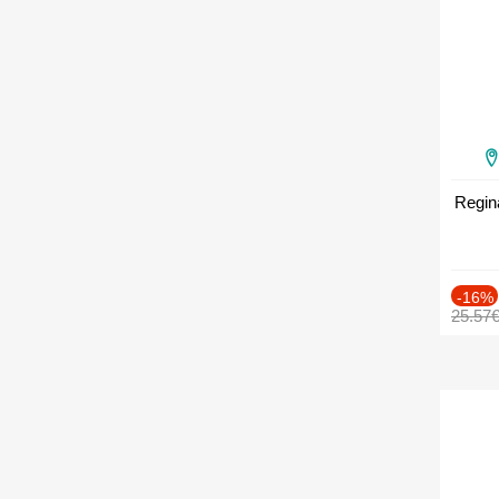
Regin
-16%
25.57