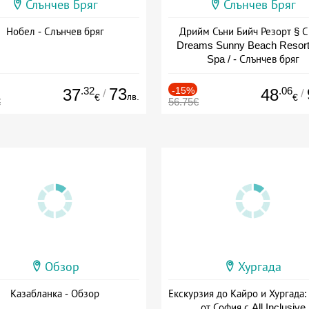
Слънчев Бряг
Слънчев Бряг
Нобел - Слънчев бряг
Дрийм Съни Бийч Резорт § С
Dreams Sunny Beach Resort
Spa / - Слънчев бряг
.32
73
-15%
.06
37
48
/
/
лв.
€
€
€
56.75€
Обзор
Хургада
Казабланка - Обзор
Екскурзия до Кайро и Хургада:
от София с All Inclusive