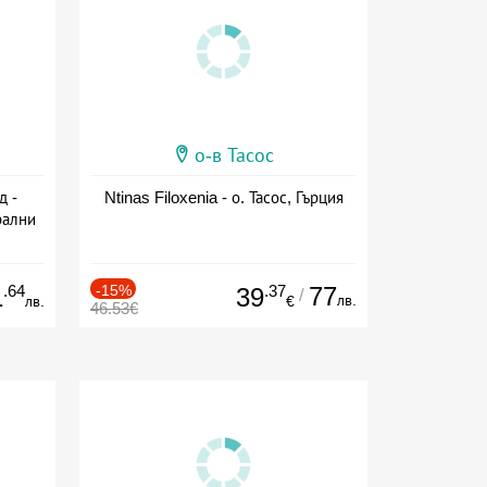
о-в Тасос
д -
Ntinas Filoxenia - о. Тасос, Гърция
рални
сион
.64
-15%
.37
77
1
39
/
лв.
лв.
€
46.53€