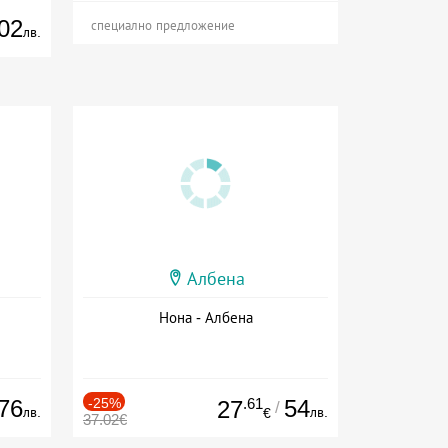
02
специално предложение
лв.
Албена
Нона - Албена
76
-25%
.61
54
27
/
лв.
лв.
€
37.02€