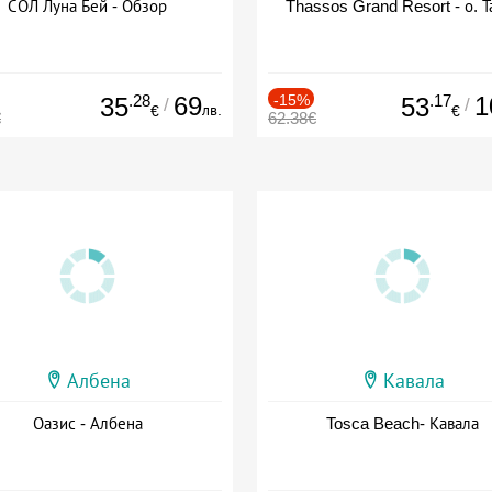
СОЛ Луна Бей - Обзор
Thassos Grand Resort - о. Т
.28
69
-15%
.17
1
35
53
/
/
лв.
€
€
€
62.38€
Албена
Кавала
Оазис - Албена
Tosca Beach- Кавала