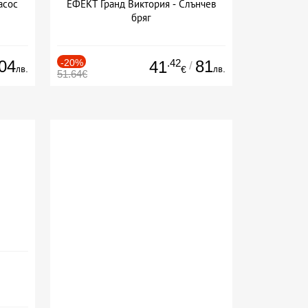
асос
ЕФЕКТ Гранд Виктория - Слънчев
бряг
04
-20%
.42
81
41
/
лв.
лв.
€
51.64€