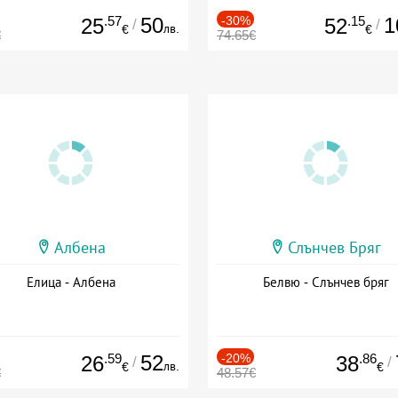
.57
50
-30%
.15
1
25
52
/
/
лв.
€
€
€
74.65€
Албена
Слънчев Бряг
Елица - Албена
Белвю - Слънчев бряг
.59
52
-20%
.86
26
38
/
/
лв.
€
€
€
48.57€