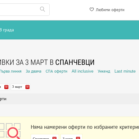
Любими оферти
В града
ВКИ ЗА 3 МАРТ В
СПАНЧЕВЦИ
Първа линия
За двама
СПА оферти
All inclusive
Уикенд
Last minute
и
3 март
рти
Няма намерени оферти по избраните критери
Спанчевци
3 март