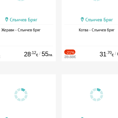
Слънчев Бряг
Слънчев Бряг
Жерави - Слънчев бряг
Котва - Слънчев бряг
.12
55
-21%
.70
28
31
/
/
лв.
€
€
€
39.88€