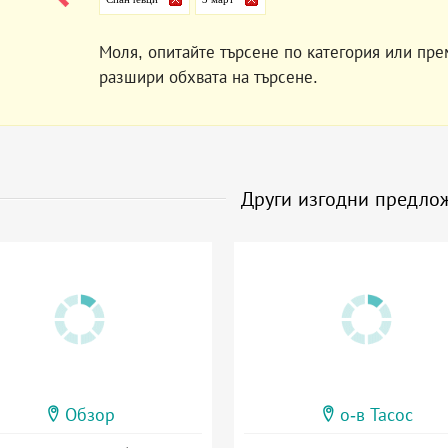
Моля, опитайте търсене по категория или пре
разшири обхвата на търсене.
Други изгодни предло
Обзор
о-в Тасос