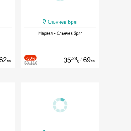
Слънчев Бряг
Марвел - Слънчев бряг
62
-30%
.28
69
35
/
лв.
лв.
€
50.11€