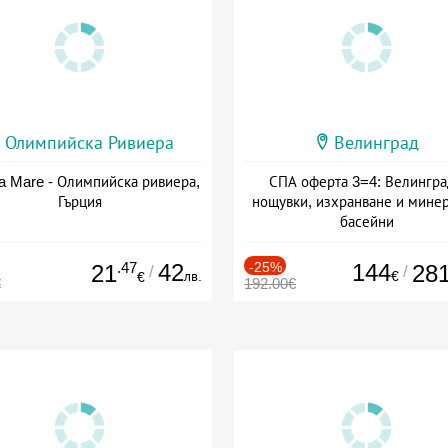
Олимпийска Ривиера
Велинград
a Mare - Олимпийска ривиера,
СПА оферта 3=4: Велингра
Гърция
нощувки, изхранване и мине
басейни
Дата: 01.07 - 30.09 + полупан
.47
42
-25%
144
21
28
/
/
лв.
€
€
€
192.00€