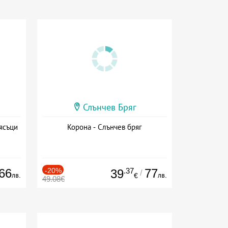
Слънчев Бряг
ясъци
Корона - Слънчев бряг
66
-20%
.37
77
39
/
лв.
лв.
€
49.08€