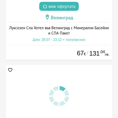
виж офертата
Велинград
Луксозен Спа Хотел във Велинград с Минерални Басейни
и СПА Пакет
Дата: 28.07 - 23.12 + полупансион
67
.04
131
/
€
лв.