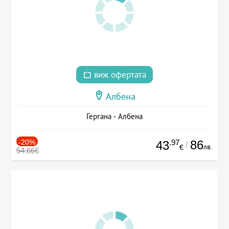
виж офертата
Албена
Гергана - Албена
-20%
.97
86
43
/
лв.
€
54.66€