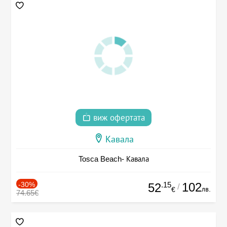
виж офертата
Кавала
Tosca Beach- Кавала
-30%
.15
102
52
/
лв.
€
74.65€