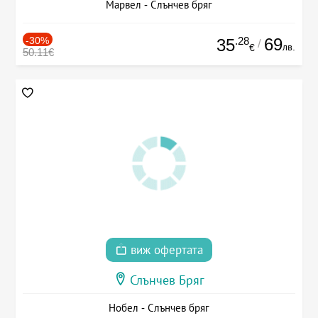
Марвел - Слънчев бряг
-30%
.28
69
35
/
лв.
€
50.11€
виж офертата
Слънчев Бряг
Нобел - Слънчев бряг