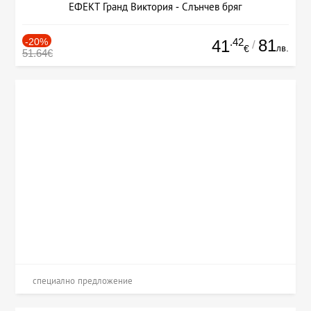
ЕФЕКТ Гранд Виктория - Слънчев бряг
-20%
.42
81
41
/
лв.
€
51.64€
специално предложение