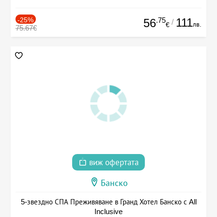
-25%
.75
111
56
/
лв.
€
75.67€
виж офертата
Банско
5-звездно СПА Преживяване в Гранд Хотел Банско с All
Inclusive