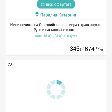
виж офертата
Паралия Катерини
Мини почивка на Олимпийската ривиера с транспорт от
Русе и настаняване в хотел
Дата: 18.09 - 23.09 + закуска
345
.76
674
/
€
лв.