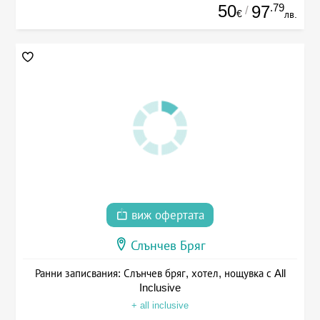
50
.79
97
/
€
лв.
виж офертата
Слънчев Бряг
Ранни записвания: Слънчев бряг, хотел, нощувка с All
Inclusive
+ all inclusive