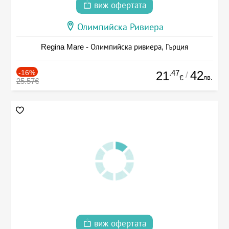
виж офертата
Олимпийска Ривиера
Regina Mare - Олимпийска ривиера, Гърция
-16%
.47
42
21
/
лв.
€
25.57€
виж офертата