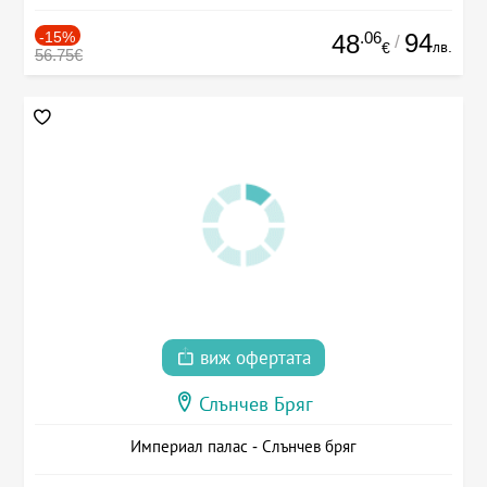
-15%
.06
94
48
/
лв.
€
56.75€
виж офертата
Слънчев Бряг
Империал палас - Слънчев бряг