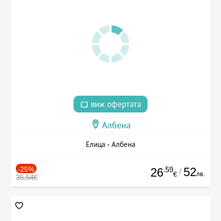
виж офертата
Албена
Елица - Албена
-25%
.59
52
26
/
лв.
€
35.54€