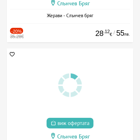
Слънчев Бряг
Жерави - Слънчев бряг
-20%
.12
55
28
/
лв.
€
35.28€
виж офертата
Слънчев Бряг