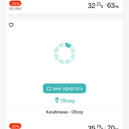
-25%
.21
63
32
/
лв.
€
42.95€
виж офертата
Обзор
Казабланка - Обзор
-20%
.79
70
35
/