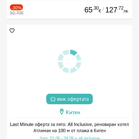
-30%
.30
.72
65
127
/
€
лв.
92.70€
виж офертата
Китен
Last Minute оферта за лято: All Inclusive, реновиран хотел
Атлиман на 100 м от плажа в Китен
Дата: 01.06 - 29.09 + all inclusive