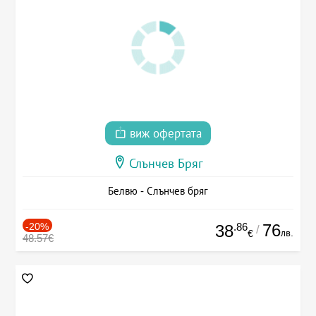
виж офертата
Слънчев Бряг
Белвю - Слънчев бряг
-20%
.86
76
38
/
лв.
€
48.57€