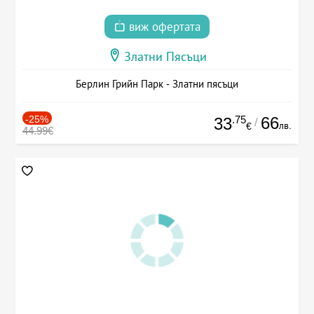
виж офертата
Златни Пясъци
Берлин Грийн Парк - Златни пясъци
-25%
.75
66
33
/
лв.
€
44.99€