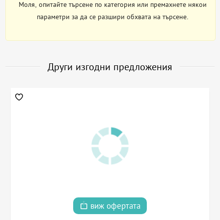
Моля, опитайте търсене по категория или премахнете някои
параметри за да се разшири обхвата на търсене.
Други изгодни предложения
виж офертата