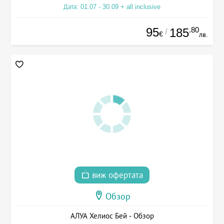
Дата: 01.07 - 30.09 + all inclusive
95
.80
185
/
€
лв.
виж офертата
Обзор
АЛУА Хелиос Бей - Обзор