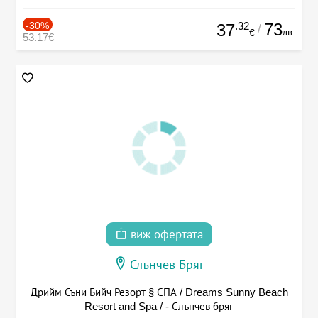
-30%
.32
73
37
/
лв.
€
53.17€
виж офертата
Слънчев Бряг
Дрийм Съни Бийч Резорт § СПА / Dreams Sunny Beach
Resort and Spa / - Слънчев бряг