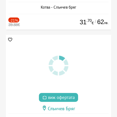
Котва - Слънчев бряг
-21%
.70
62
31
/
лв.
€
39.88€
виж офертата
Слънчев Бряг