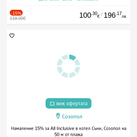
-15%
.30
.17
100
196
/
€
лв.
118.00€
виж офертата
Созопол
Намаление 15% за All Inclusive в хотел Съни, Созопол на
50 м от плажа