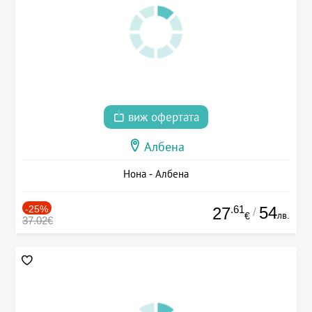
виж офертата
Албена
Нона - Албена
-25%
.61
54
27
/
лв.
€
37.02€