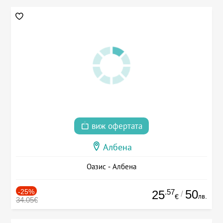
виж офертата
Албена
Оазис - Албена
-25%
.57
50
25
/
лв.
€
34.05€