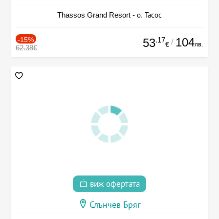
Thassos Grand Resort - о. Тасос
-15%
.17
104
53
/
лв.
€
62.38€
виж офертата
Слънчев Бряг