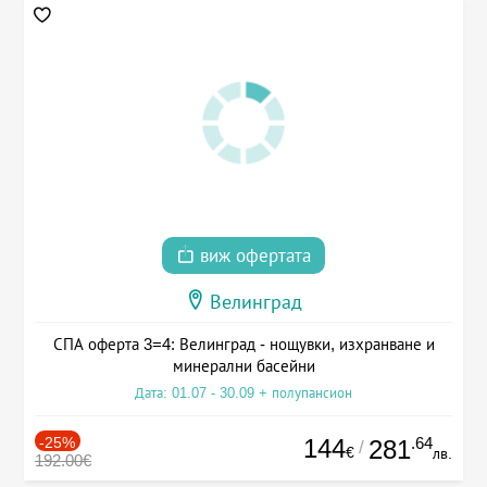
виж офертата
Велинград
СПА оферта 3=4: Велинград - нощувки, изхранване и
минерални басейни
Дата: 01.07 - 30.09 + полупансион
-25%
144
.64
281
/
€
лв.
192.00€