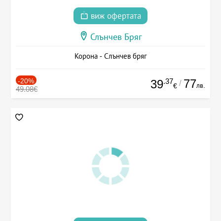
виж офертата
Слънчев Бряг
Корона - Слънчев бряг
-20%
.37
77
39
/
лв.
€
49.08€