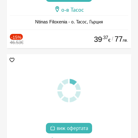
о-в Тасос
Ntinas Filoxenia - о. Тасос, Гърция
-15%
.37
77
39
/
лв.
€
46.53€
виж офертата