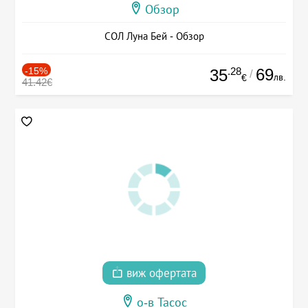
Обзор
СОЛ Луна Бей - Обзор
-15%
.28
69
35
/
лв.
€
41.42€
виж офертата
о-в Тасос