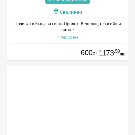
Севлиево
Почивка в Къща за гости Пролет, Велевци, с басейн и
фитнес
+ без храна
600
.50
1173
/
€
лв.