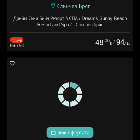
Слънчев Бряг
Дрийм Съни Бийч Резорт § СПА / Dreams Sunny Beach
Resort and Spa / - Слънчев бряг
-15%
.06
94
48
/
лв.
€
56.75€
виж офертата