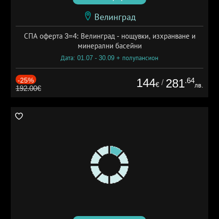
Велинград
СПА оферта 3=4: Велинград - нощувки, изхранване и
минерални басейни
Дата: 01.07 - 30.09 + полупансион
-25%
144
.64
281
/
€
лв.
192.00€