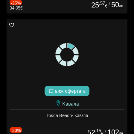
-25%
.57
50
25
/
лв.
€
34.05€
виж офертата
Кавала
Tosca Beach- Кавала
-30%
.15
102
52
/
лв.
€