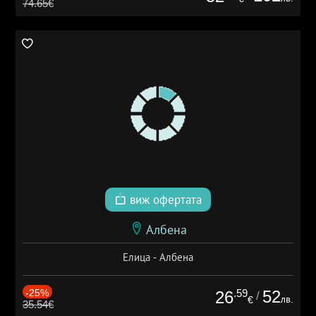
74.65€
виж офертата
Албена
Елица - Албена
-25%
.59
52
26
/
лв.
€
35.54€