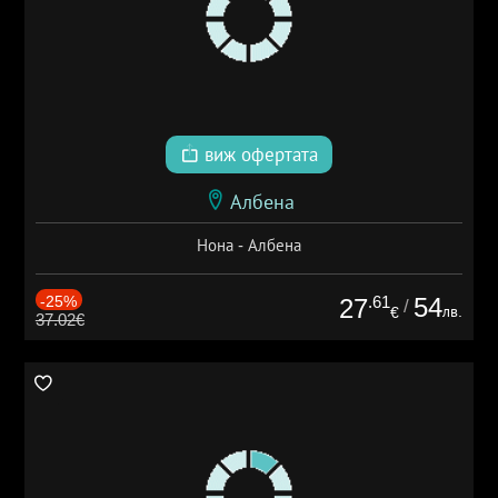
виж офертата
Албена
Нона - Албена
-25%
.61
54
27
/
лв.
€
37.02€