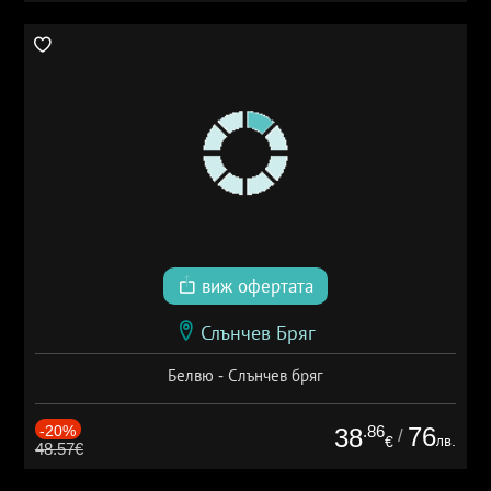
виж офертата
Слънчев Бряг
Белвю - Слънчев бряг
-20%
.86
76
38
/
лв.
€
48.57€