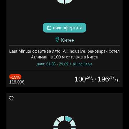
виж офертата
Китен
Last Minute оферта за лято: All Inclusive, реновиран хотел
Атлиман на 100 м от плажа в Китен
Дата: 01.06 - 29.09 + all inclusive
-15%
.30
.17
100
196
/
€
лв.
118.00€