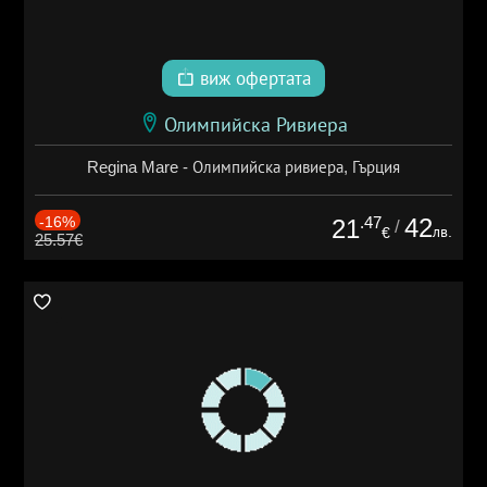
виж офертата
Олимпийска Ривиера
Regina Mare - Олимпийска ривиера, Гърция
-16%
.47
42
21
/
лв.
€
25.57€