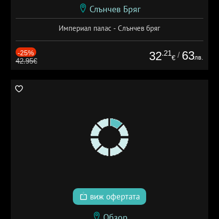
Слънчев Бряг
Империал палас - Слънчев бряг
-25%
.21
63
32
/
лв.
€
42.95€
виж офертата
Обзор