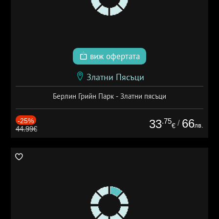
виж офертата
Златни Пясъци
Берлин Грийн Парк - Златни пясъци
-25%
.75
66
33
/
лв.
€
44.99€