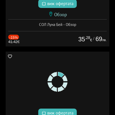
виж офертата
Обзор
СОЛ Луна Бей - Обзор
-15%
.28
69
35
/
лв.
€
41.42€
виж офертата