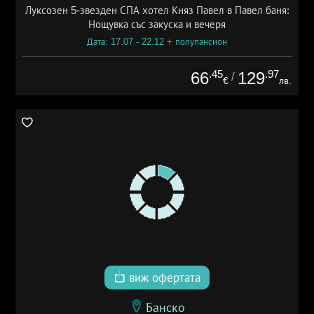
Луксозен 5-звезден СПА хотел Княз Павел в Павел баня:
Нощувка със закуска и вечеря
Дата: 17.07 - 22.12 + полупансион
.45
.97
66
129
/
€
лв.
виж офертата
Банско