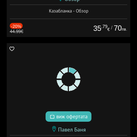
Казабланка - Обзор
-20%
.79
70
35
/
лв.
€
44.99€
виж офертата
Павел Баня