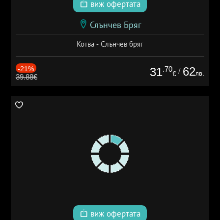
виж офертата
Слънчев Бряг
Котва - Слънчев бряг
-21%
.70
62
31
/
лв.
€
39.88€
виж офертата