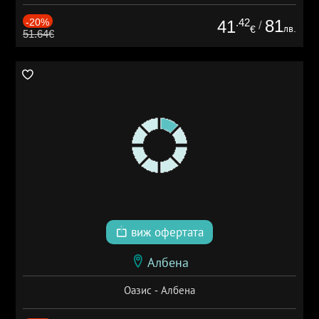
-20%
.42
81
41
/
лв.
€
51.64€
виж офертата
Албена
Оазис - Албена