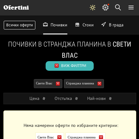
Ofertini
Почивки
Стоки
В града
Всички оферти
ПОЧИВКИ В СТРАНДЖА ПЛАНИНА В
СВЕТИ
ВЛАС
ВИЖ ФИЛТРИ
Свети Влас
Странджа планина
Цена
Отстъпка
Най-нови
Няма намерени оферти по избраните критерии:
Свети Влас
Странджа планина