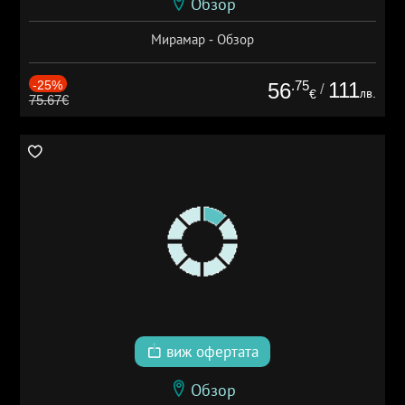
Обзор
Мирамар - Обзор
-25%
.75
111
56
/
лв.
€
75.67€
виж офертата
Обзор