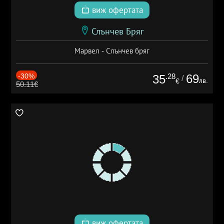
виж офертата
Слънчев Бряг
Марвел - Слънчев бряг
-30%
.28
69
35
/
лв.
€
50.11€
виж офертата