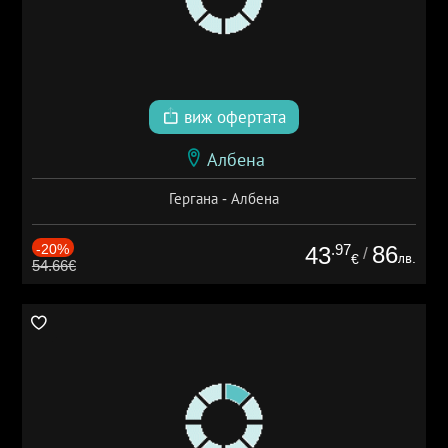
виж офертата
Албена
Гергана - Албена
-20%
.97
86
43
/
лв.
€
54.66€