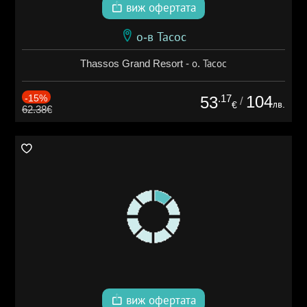
виж офертата
о-в Тасос
Thassos Grand Resort - о. Тасос
-15%
.17
104
53
/
лв.
€
62.38€
виж офертата