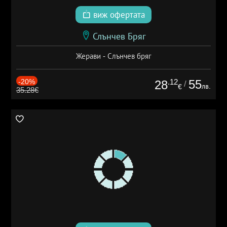
виж офертата
Слънчев Бряг
Жерави - Слънчев бряг
-20%
.12
55
28
/
лв.
€
35.28€