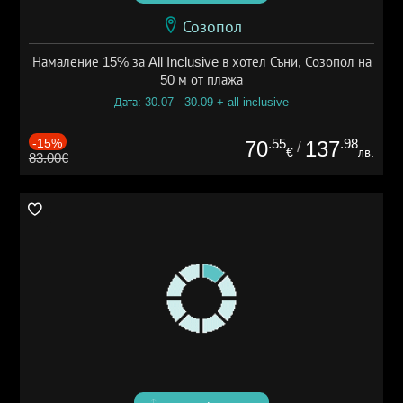
Созопол
Намаление 15% за All Inclusive в хотел Съни, Созопол на
50 м от плажа
Дата: 30.07 - 30.09 + all inclusive
-15%
.55
.98
70
137
/
€
лв.
83.00€