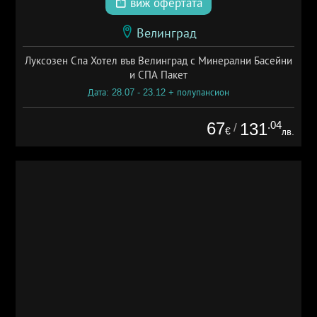
виж офертата
Велинград
Луксозен Спа Хотел във Велинград с Минерални Басейни
и СПА Пакет
Дата: 28.07 - 23.12 + полупансион
67
.04
131
/
€
лв.