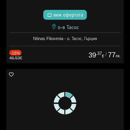
виж офертата
о-в Тасос
Ntinas Filoxenia - о. Тасос, Гърция
-15%
.37
77
39
/
лв.
€
46.53€