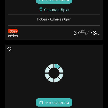
Слънчев Бряг
Нобел - Слънчев бряг
-30%
.32
73
37
/
лв.
€
53.17€
виж офертата