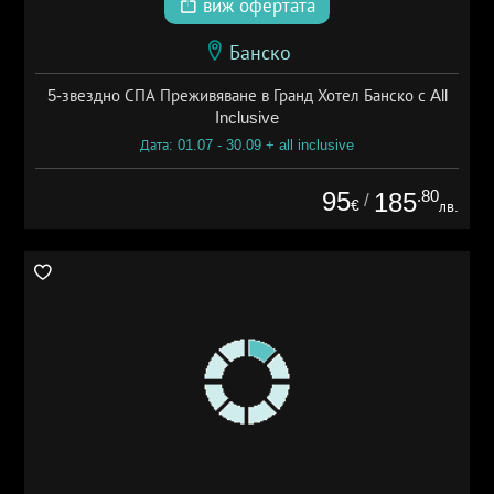
виж офертата
Банско
5-звездно СПА Преживяване в Гранд Хотел Банско с All
Inclusive
Дата: 01.07 - 30.09 + all inclusive
95
.80
185
/
€
лв.