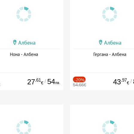
Албена
Албена
Нона - Албена
Гергана - Албена
.61
54
-20%
.97
27
43
/
/
лв.
€
€
€
54.66€