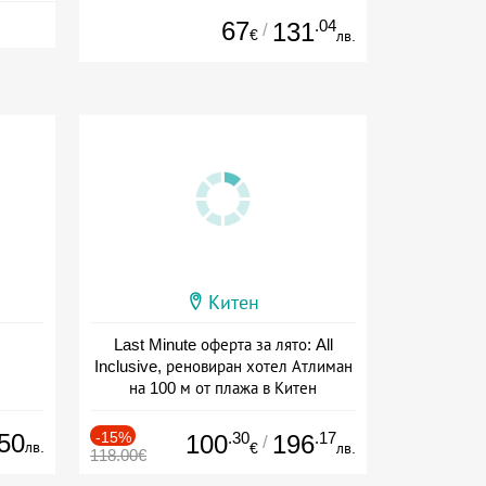
67
.04
131
/
€
лв.
Китен
Last Minute оферта за лято: All
Inclusive, реновиран хотел Атлиман
на 100 м от плажа в Китен
Дата: 01.06 - 29.09 + all inclusive
50
-15%
.30
.17
100
196
/
лв.
€
лв.
118.00€