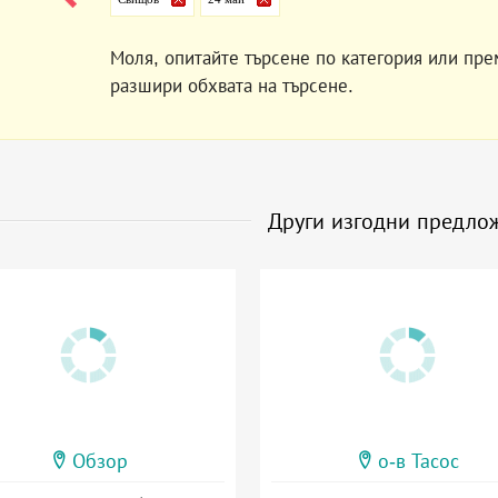
Моля, опитайте търсене по категория или пре
разшири обхвата на търсене.
Други изгодни предло
Обзор
о-в Тасос