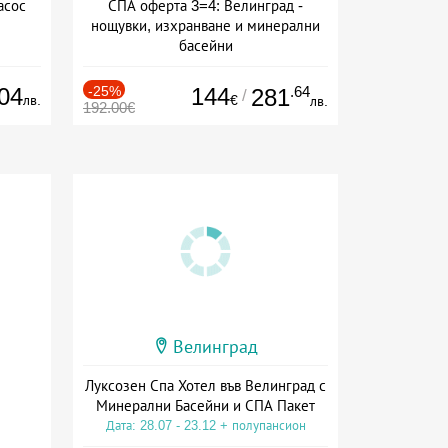
асос
СПА оферта 3=4: Велинград -
нощувки, изхранване и минерални
басейни
Дата: 01.07 - 30.09 + полупансион
04
-25%
144
.64
281
/
лв.
€
лв.
192.00€
Велинград
Луксозен Спа Хотел във Велинград с
Минерални Басейни и СПА Пакет
Дата: 28.07 - 23.12 + полупансион