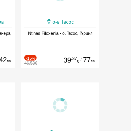
ра
о-в Тасос
виера,
Ntinas Filoxenia - о. Тасос, Гърция
42
-15%
.37
77
39
/
лв.
лв.
€
46.53€