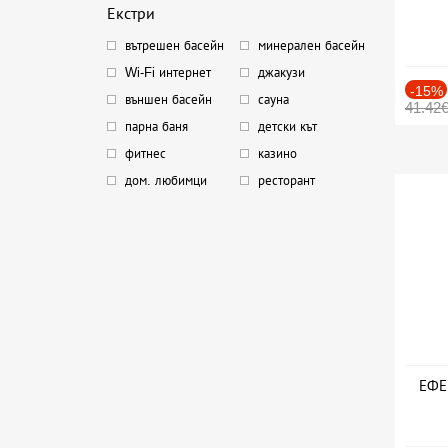
Екстри
вътрешен басейн
минерален басейн
Wi-Fi интернет
джакузи
-15%
външен басейн
сауна
41.42
парна баня
детски кът
фитнес
казино
дом. любимци
ресторант
ЕФЕК