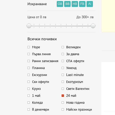
Изхранване
OB
BB
HB
FB
AI
Цена от 0 лв
До 300+ лв
Всички почивки
Море
Великден
Първа линия
За двама
Ранни записвания
СПА оферти
Планина
Уикенд
Екскурзии
Last minute
Ски оферти
Екотуризъм
Круиз
Свети Валентин
1 май
24 май
Коледа
Нова година
8 декември
Майски празници