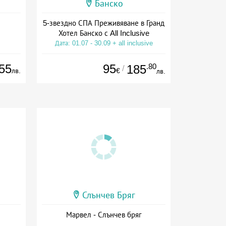
Банско
5-звездно СПА Преживяване в Гранд
Хотел Банско с All Inclusive
Дата: 01.07 - 30.09 + all inclusive
55
95
.80
185
/
лв.
€
лв.
Слънчев Бряг
Марвел - Слънчев бряг