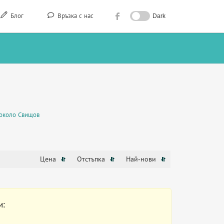
Блог
Връзка с нас
Dark
около Свищов
Цена
Отстъпка
Най-нови
и: