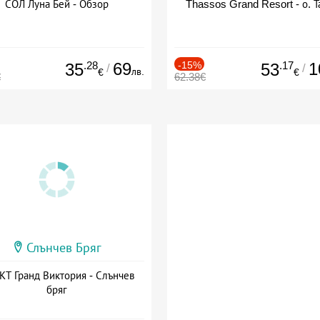
СОЛ Луна Бей - Обзор
Thassos Grand Resort - о. Т
.28
69
-15%
.17
1
35
53
/
/
лв.
€
€
€
62.38€
Слънчев Бряг
Т Гранд Виктория - Слънчев
бряг