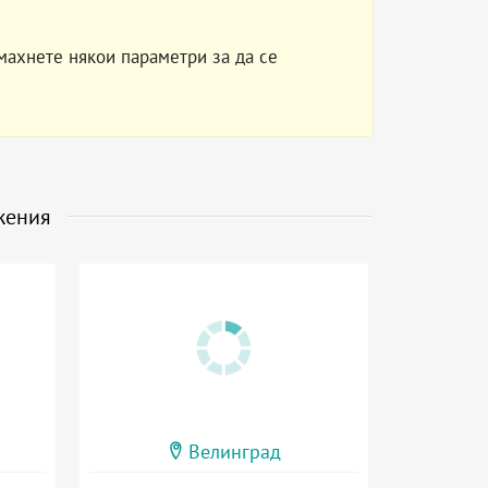
махнете някои параметри за да се
жения
Велинград