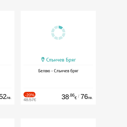
Слънчев Бряг
Белвю - Слънчев бряг
52
-20%
.86
76
38
/
лв.
лв.
€
48.57€