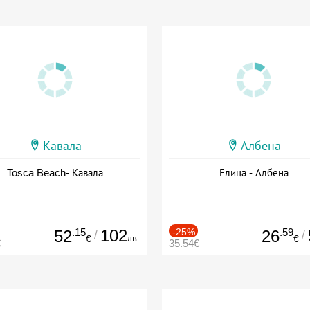
Кавала
Албена
Tosca Beach- Кавала
Елица - Албена
.15
102
-25%
.59
52
26
/
/
лв.
€
€
€
35.54€