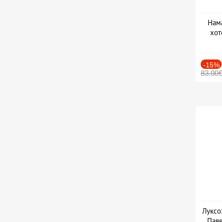
Нама
хот
Дат
-15%
83.00
Луксо
Паве