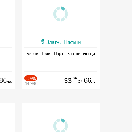
Златни Пясъци
Берлин Грийн Парк - Златни пясъци
86
-25%
.75
66
33
/
лв.
лв.
€
44.99€