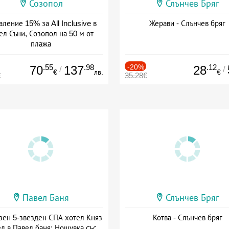
Созопол
Слънчев Бряг
ление 15% за All Inclusive в
Жерави - Слънчев бряг
ел Съни, Созопол на 50 м от
плажа
а: 30.07 - 30.09 + all inclusive
.55
.98
-20%
.12
70
137
28
/
/
€
лв.
€
€
35.28€
Павел Баня
Слънчев Бряг
зен 5-звезден СПА хотел Княз
Котва - Слънчев бряг
л в Павел баня: Нощувка със