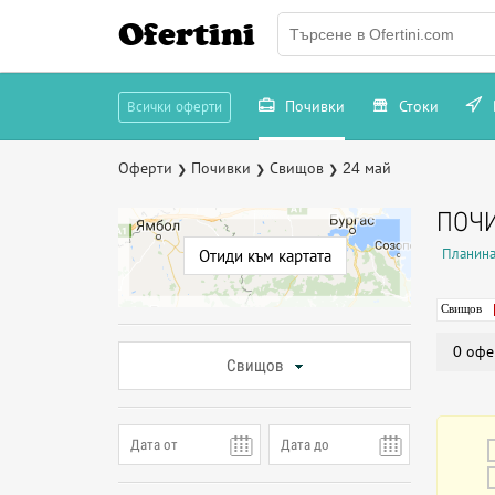
Ofertini
Почивки
Стоки
Всички оферти
Оферти
Почивки
Свищов
24 май
❯
❯
❯
ПОЧИ
Планина
Отиди към картата
Свищов
0 офе
Свищов