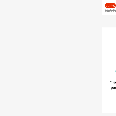
-20%
51.64
Мин
ри