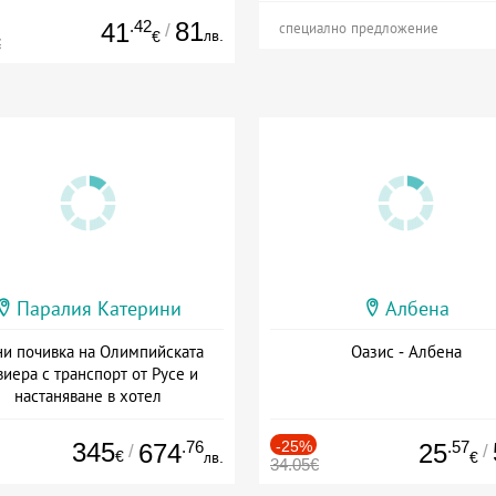
.42
81
41
/
специално предложение
лв.
€
€
Паралия Катерини
Албена
и почивка на Олимпийската
Оазис - Албена
виера с транспорт от Русе и
настаняване в хотел
Дата: 18.09 - 23.09 + закуска
345
.76
-25%
.57
674
25
/
/
€
лв.
€
34.05€