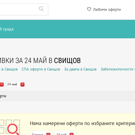
Любими оферти
В града
ВКИ ЗА 24 МАЙ В
СВИЩОВ
 в Свищов
СПА оферти в Свищов
За двама в Свищов
Забележителности 
24 май
рти
Няма намерени оферти по избраните критери
Свищов
24 май