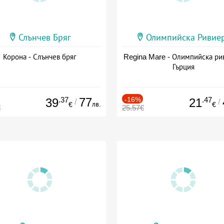
Слънчев Бряг
Олимпийска Ривие
Корона - Слънчев бряг
Regina Mare - Олимпийска ри
Гърция
.37
77
-16%
.47
39
21
/
/
лв.
€
€
€
25.57€