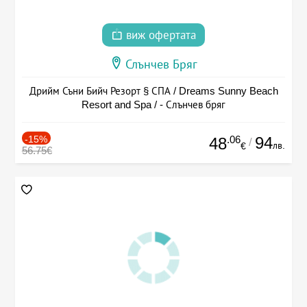
виж офертата
Слънчев Бряг
Дрийм Съни Бийч Резорт § СПА / Dreams Sunny Beach
Resort and Spa / - Слънчев бряг
-15%
.06
94
48
/
лв.
€
56.75€