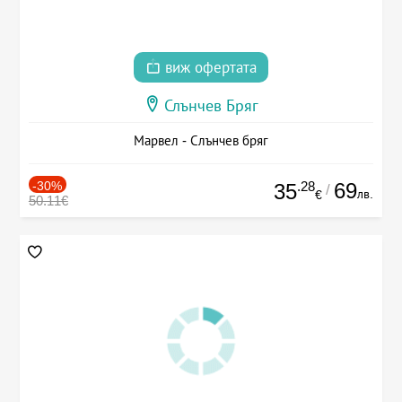
виж офертата
Слънчев Бряг
Марвел - Слънчев бряг
-30%
.28
69
35
/
лв.
€
50.11€