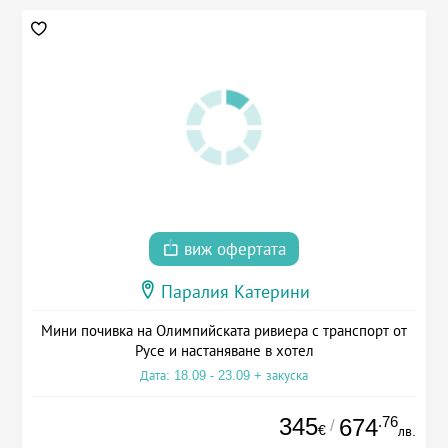
виж офертата
Паралия Катерини
Мини почивка на Олимпийската ривиера с транспорт от
Русе и настаняване в хотел
Дата: 18.09 - 23.09 + закуска
345
.76
674
/
€
лв.