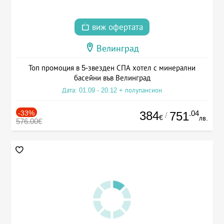
виж офертата
Велинград
Топ промоция в 5-звезден СПА хотел с минерални
басейни във Велинград
Дата: 01.09 - 20.12 + полупансион
-33%
384
.04
751
/
€
лв.
576.00€