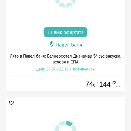
виж офертата
Павел Баня
Лято в Павел баня: Балнеохотел Дианамар 5* със закуска,
вечеря и СПА
Дата: 23.07 - 22.12 + полупансион
74
.73
144
/
€
лв.