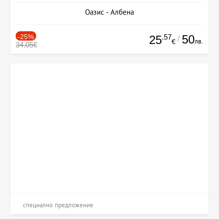
Оазис - Албена
-25%
.57
50
25
/
лв.
€
34.05€
специално предложение