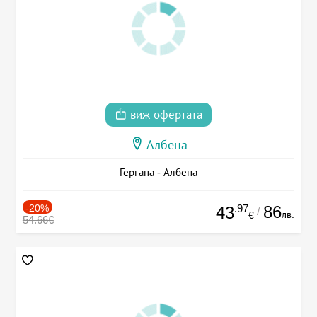
виж офертата
Албена
Гергана - Албена
-20%
.97
86
43
/
лв.
€
54.66€