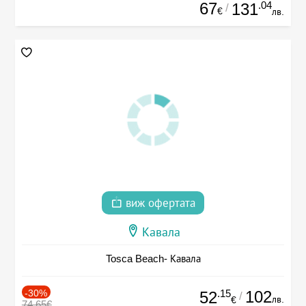
67
.04
131
/
€
лв.
виж офертата
Кавала
Tosca Beach- Кавала
-30%
.15
102
52
/
лв.
€
74.65€