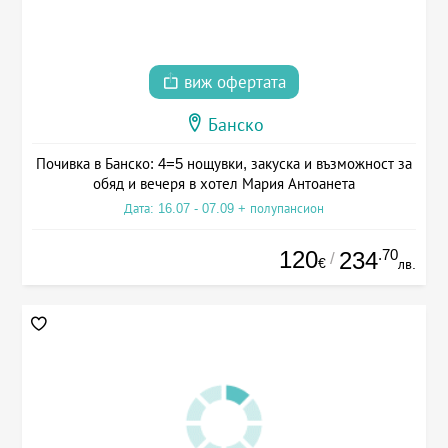
виж офертата
Банско
Почивка в Банско: 4=5 нощувки, закуска и възможност за
обяд и вечеря в хотел Мария Антоанета
Дата: 16.07 - 07.09 + полупансион
120
.70
234
/
€
лв.