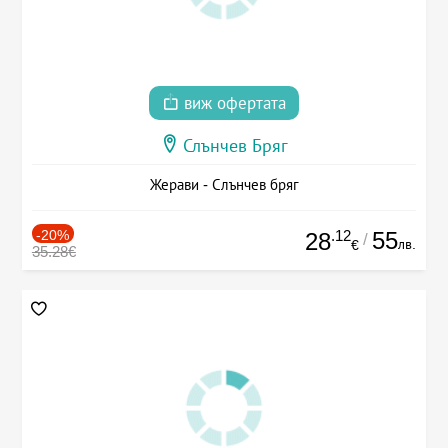
виж офертата
Слънчев Бряг
Жерави - Слънчев бряг
-20%
.12
55
28
/
лв.
€
35.28€