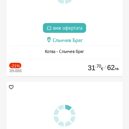
виж офертата
Слънчев Бряг
Котва - Слънчев бряг
-21%
.70
62
31
/
лв.
€
39.88€