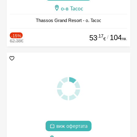
о-в Тасос
Thassos Grand Resort - о. Тасос
-15%
.17
104
53
/
лв.
€
62.38€
виж офертата