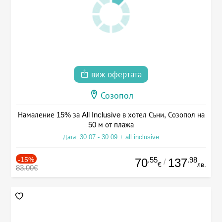
виж офертата
Созопол
Намаление 15% за All Inclusive в хотел Съни, Созопол на
50 м от плажа
Дата: 30.07 - 30.09 + all inclusive
-15%
.55
.98
70
137
/
€
лв.
83.00€