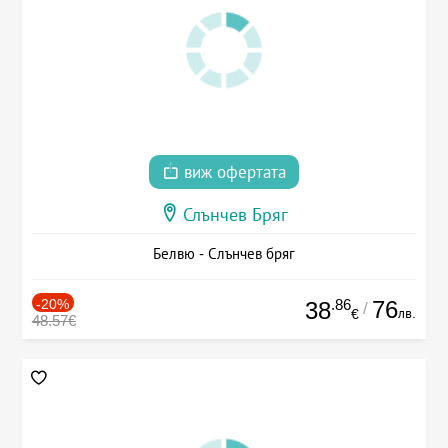
виж офертата
Слънчев Бряг
Белвю - Слънчев бряг
-20%
.86
76
38
/
лв.
€
48.57€