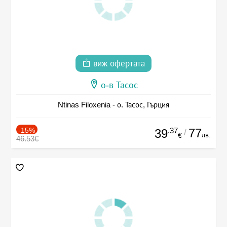
виж офертата
о-в Тасос
Ntinas Filoxenia - о. Тасос, Гърция
-15%
.37
77
39
/
лв.
€
46.53€