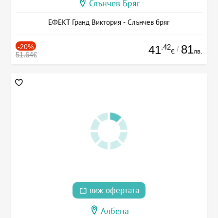
Слънчев Бряг
ЕФЕКТ Гранд Виктория - Слънчев бряг
-20%
.42
81
41
/
лв.
€
51.64€
виж офертата
Албена