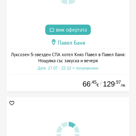
виж офертата
Павел Баня
Луксозен 5-звезден СПА хотел Княз Павел в Павел баня:
Нощувка със закуска и вечеря
Дата: 17.07 - 22.12 + полупансион
.45
.97
66
129
/
€
лв.