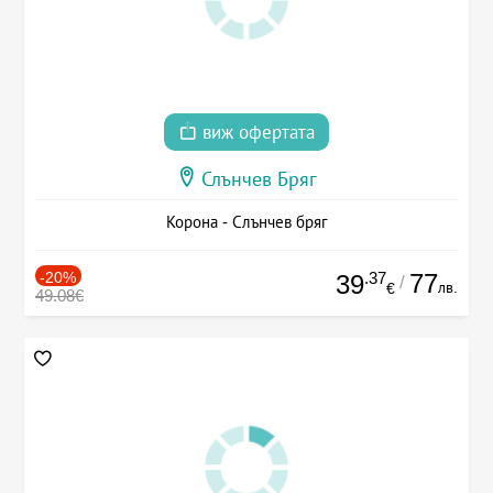
виж офертата
Слънчев Бряг
Корона - Слънчев бряг
-20%
.37
77
39
/
лв.
€
49.08€