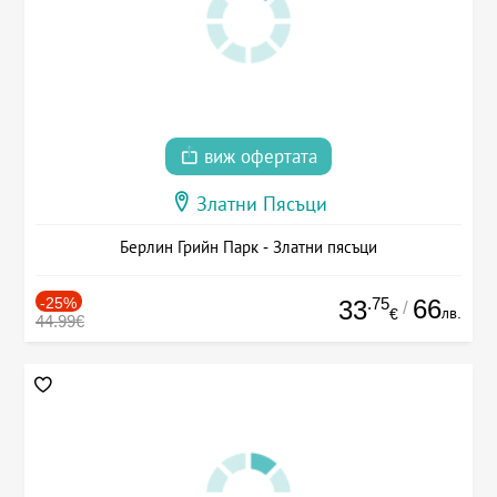
виж офертата
Златни Пясъци
Берлин Грийн Парк - Златни пясъци
-25%
.75
66
33
/
лв.
€
44.99€