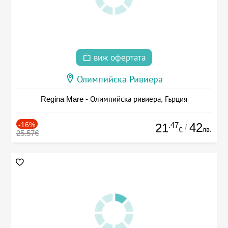
виж офертата
Олимпийска Ривиера
Regina Mare - Олимпийска ривиера, Гърция
-16%
.47
42
21
/
лв.
€
25.57€