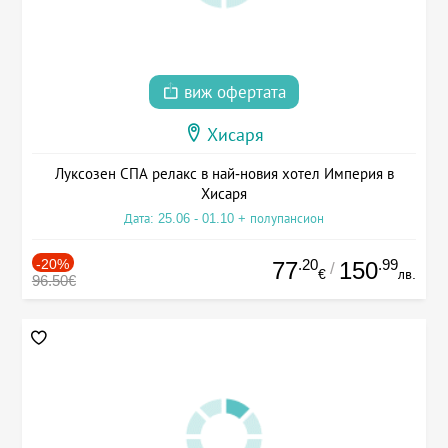
виж офертата
Хисаря
Луксозен СПА релакс в най-новия хотел Империя в
Хисаря
Дата: 25.06 - 01.10 + полупансион
-20%
.20
.99
77
150
/
€
лв.
96.50€