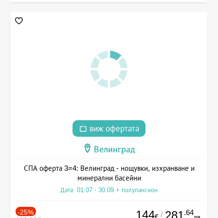
виж офертата
Велинград
СПА оферта 3=4: Велинград - нощувки, изхранване и
минерални басейни
Дата: 01.07 - 30.09 + полупансион
-25%
144
.64
281
/
€
лв.