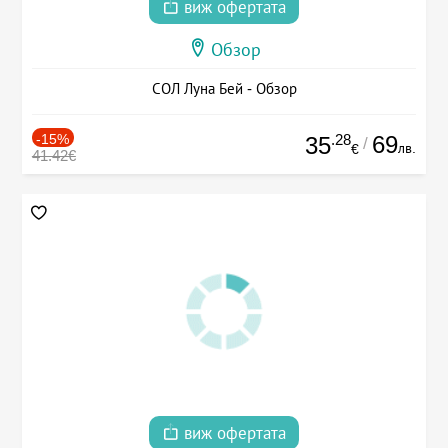
виж офертата
Обзор
СОЛ Луна Бей - Обзор
-15%
.28
69
35
/
лв.
€
41.42€
виж офертата