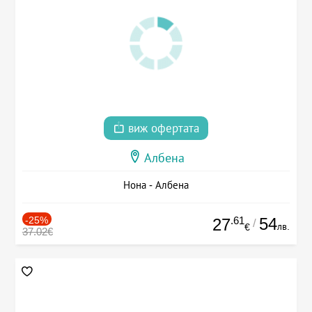
виж офертата
Албена
Нона - Албена
-25%
.61
54
27
/
лв.
€
37.02€