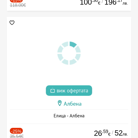
.30
.17
100
196
/
€
лв.
118.00€
виж офертата
Албена
Елица - Албена
-25%
.59
52
26
/
лв.
€
35.54€