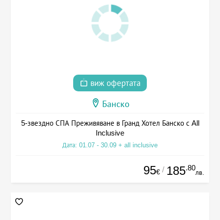
виж офертата
Банско
5-звездно СПА Преживяване в Гранд Хотел Банско с All
Inclusive
Дата: 01.07 - 30.09 + all inclusive
95
.80
185
/
€
лв.