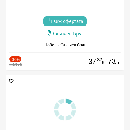
виж офертата
Слънчев Бряг
Нобел - Слънчев бряг
-30%
.32
73
37
/
лв.
€
53.17€