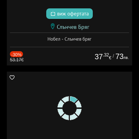
виж офертата
Слънчев Бряг
Нобел - Слънчев бряг
-30%
.32
73
37
/
лв.
€
53.17€