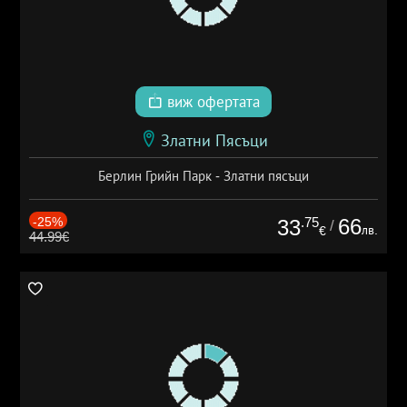
виж офертата
Златни Пясъци
Берлин Грийн Парк - Златни пясъци
-25%
.75
66
33
/
лв.
€
44.99€