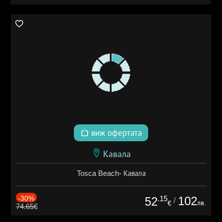
виж офертата
Кавала
Tosca Beach- Кавала
-30%
.15
102
52
/
лв.
€
74.65€