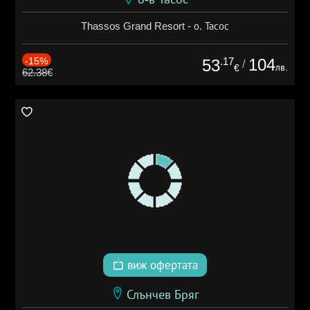
Thassos Grand Resort - о. Тасос
-15%
.17
104
53
/
лв.
€
62.38€
виж офертата
Слънчев Бряг