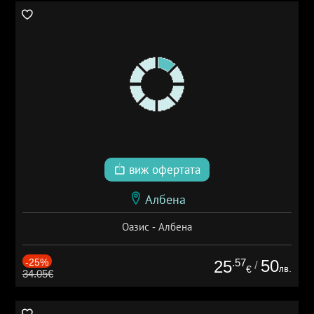
виж офертата
Албена
Оазис - Албена
-25%
.57
50
25
/
лв.
€
34.05€