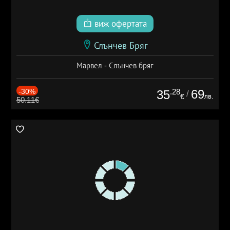
виж офертата
Слънчев Бряг
Марвел - Слънчев бряг
-30%
.28
69
35
/
лв.
€
50.11€