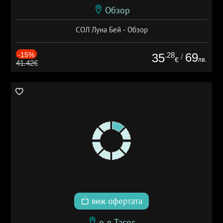
Обзор
СОЛ Луна Бей - Обзор
-15%
.28
69
35
/
лв.
€
41.42€
виж офертата
о-в Тасос