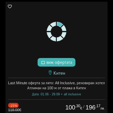
виж офертата
Китен
Last Minute оферта за лято: All Inclusive, реновиран хотел
Атлиман на 100 м от плажа в Китен
Дата: 01.06 - 29.09 + all inclusive
-15%
.30
.17
100
196
/
€
лв.
118.00€