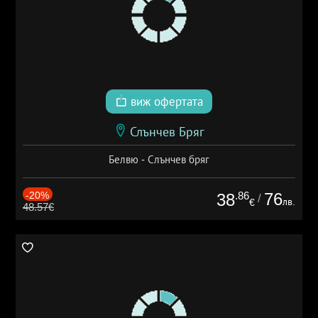
виж офертата
Слънчев Бряг
Белвю - Слънчев бряг
-20%
.86
76
38
/
лв.
€
48.57€