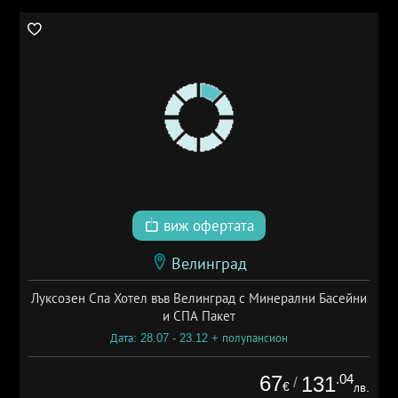
виж офертата
Велинград
Луксозен Спа Хотел във Велинград с Минерални Басейни
и СПА Пакет
Дата: 28.07 - 23.12 + полупансион
67
.04
131
/
€
лв.