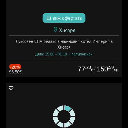
виж офертата
Хисаря
Луксозен СПА релакс в най-новия хотел Империя в
Хисаря
Дата: 25.06 - 01.10 + полупансион
-20%
.20
.99
77
150
/
€
лв.
96.50€