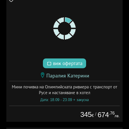
виж офертата
Паралия Катерини
Мини почивка на Олимпийската ривиера с транспорт от
Русе и настаняване в хотел
Дата: 18.09 - 23.09 + закуска
345
.76
674
/
€
лв.