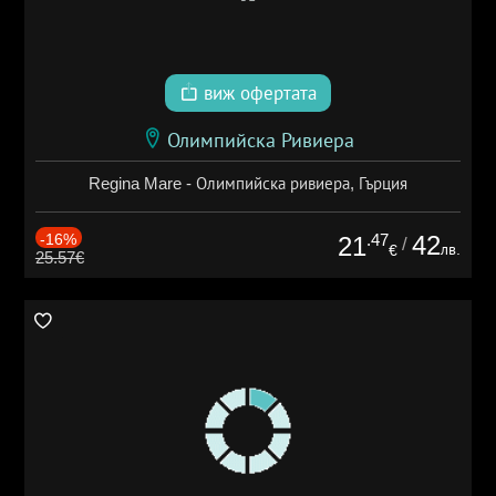
виж офертата
Олимпийска Ривиера
Regina Mare - Олимпийска ривиера, Гърция
-16%
.47
42
21
/
лв.
€
25.57€