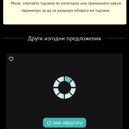
Моля, опитайте търсене по категория или премахнете някои
параметри за да се разшири обхвата на търсене.
Други изгодни предложения
виж офертата