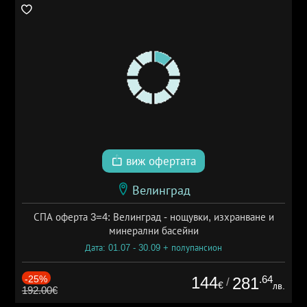
виж офертата
Велинград
СПА оферта 3=4: Велинград - нощувки, изхранване и
минерални басейни
Дата: 01.07 - 30.09 + полупансион
-25%
144
.64
281
/
€
лв.
192.00€