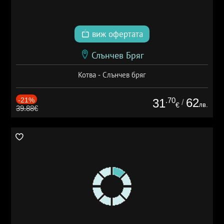
виж офертата
Слънчев Бряг
Котва - Слънчев бряг
-21%
.70
62
31
/
лв.
€
39.88€