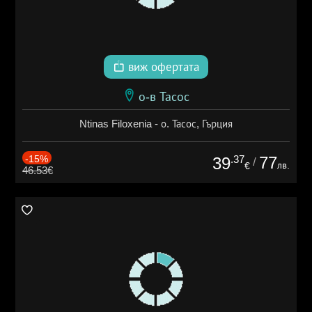
виж офертата
о-в Тасос
Ntinas Filoxenia - о. Тасос, Гърция
-15%
.37
77
39
/
лв.
€
46.53€