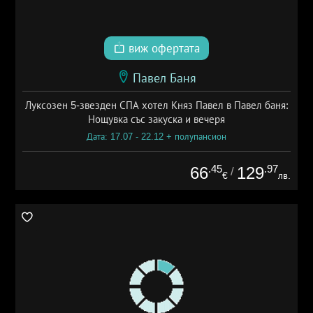
виж офертата
Павел Баня
Луксозен 5-звезден СПА хотел Княз Павел в Павел баня:
Нощувка със закуска и вечеря
Дата: 17.07 - 22.12 + полупансион
.45
.97
66
129
/
€
лв.