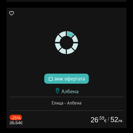
виж офертата
Албена
Елица - Албена
-25%
.59
52
26
/
лв.
€
35.54€