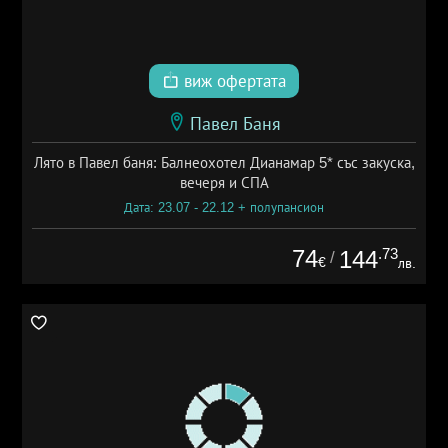
виж офертата
Павел Баня
Лято в Павел баня: Балнеохотел Дианамар 5* със закуска,
вечеря и СПА
Дата: 23.07 - 22.12 + полупансион
74
.73
144
/
€
лв.