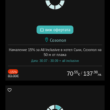
виж офертата
Созопол
Намаление 15% за All Inclusive в хотел Съни, Созопол на
50 м от плажа
Дата: 30.07 - 30.09 + all inclusive
-15%
.55
.98
70
137
/
€
лв.
83.00€