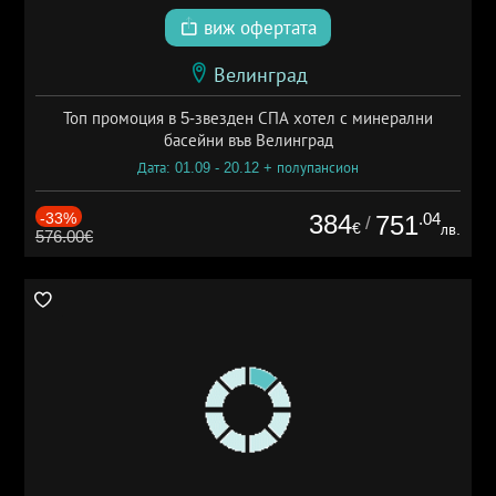
виж офертата
Велинград
Топ промоция в 5-звезден СПА хотел с минерални
басейни във Велинград
Дата: 01.09 - 20.12 + полупансион
-33%
384
.04
751
/
€
лв.
576.00€