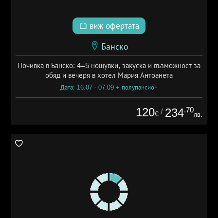
виж офертата
Банско
Почивка в Банско: 4=5 нощувки, закуска и възможност за
обяд и вечеря в хотел Мария Антоанета
Дата: 16.07 - 07.09 + полупансион
120
.70
234
/
€
лв.