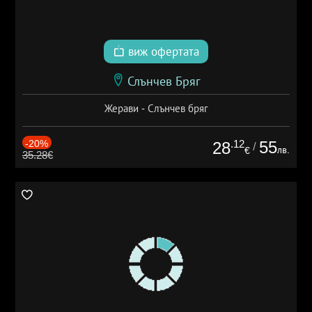
виж офертата
Слънчев Бряг
Жерави - Слънчев бряг
-20%
.12
55
28
/
лв.
€
35.28€