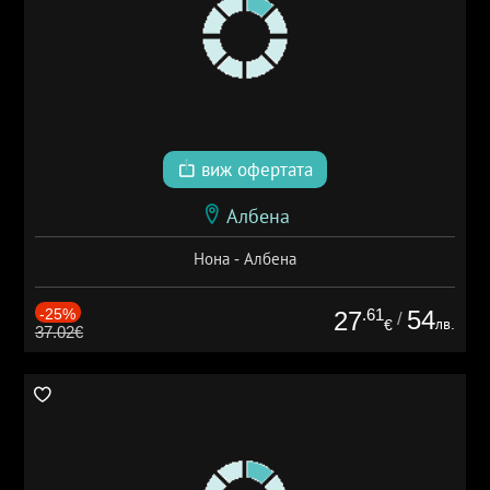
виж офертата
Албена
Нона - Албена
-25%
.61
54
27
/
лв.
€
37.02€