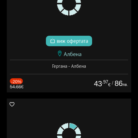
виж офертата
Албена
Гергана - Албена
-20%
.97
86
43
/
лв.
€
54.66€