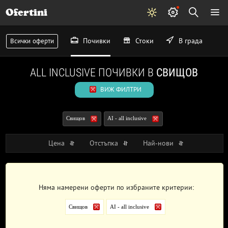
Ofertini
Почивки
Стоки
В града
Всички оферти
ALL INCLUSIVE ПОЧИВКИ В
СВИЩОВ
ВИЖ ФИЛТРИ
Свищов
AI - all inclusive
Цена
Отстъпка
Най-нови
Няма намерени оферти по избраните критерии:
Свищов
AI - all inclusive