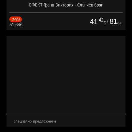
ЕФЕКТ Гранд Виктория - Слънчев бряг
-20%
.42
81
41
/
лв.
€
51.64€
специално предложение