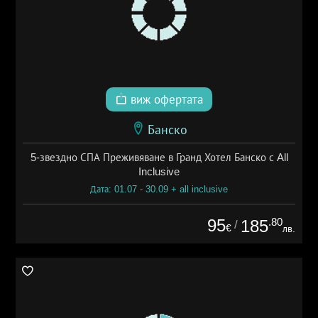
виж офертата
Банско
5-звездно СПА Преживяване в Гранд Хотел Банско с All
Inclusive
Дата: 01.07 - 30.09 + all inclusive
95
.80
185
/
€
лв.