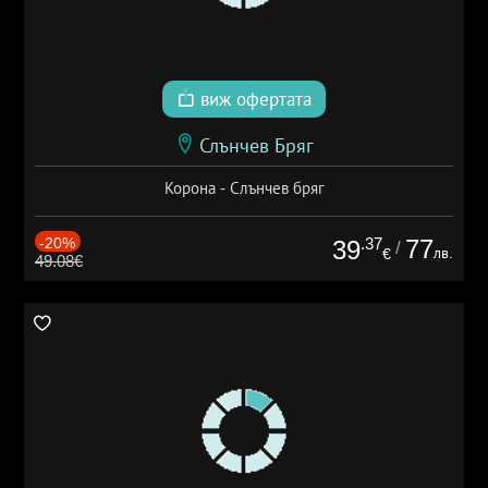
виж офертата
Слънчев Бряг
Корона - Слънчев бряг
-20%
.37
77
39
/
лв.
€
49.08€