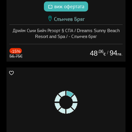
виж офертата
Слънчев Бряг
Дрийм Съни Бийч Резорт § СПА / Dreams Sunny Beach
Resort and Spa / - Слънчев бряг
-15%
.06
94
48
/
лв.
€
56.75€