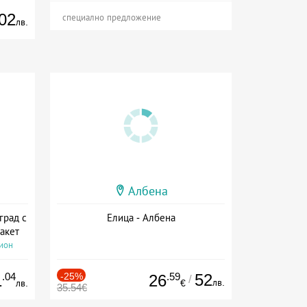
02
специално предложение
лв.
Албена
град с
Елица - Албена
акет
сион
.04
-25%
.59
52
1
26
/
лв.
лв.
€
35.54€