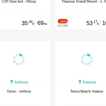
СОЛ Луна Бей - Обзор
Thassos Grand Resort - о. Т
.28
69
-15%
.17
1
35
53
/
/
лв.
€
€
€
62.38€
Албена
Кавала
Оазис - Албена
Tosca Beach- Кавала