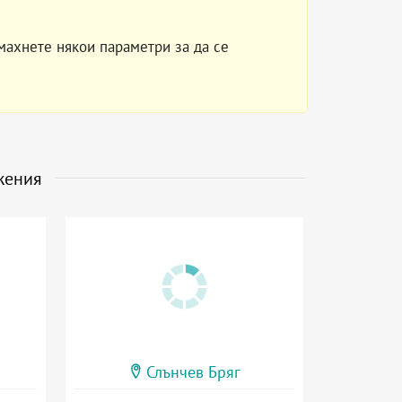
махнете някои параметри за да се
жения
Слънчев Бряг