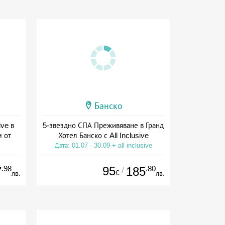
Банско
ive в
5-звездно СПА Преживяване в Гранд
м от
Хотел Банско с All Inclusive
Дата: 01.07 - 30.09 + all inclusive
ive
.98
95
.80
7
185
/
€
лв.
лв.