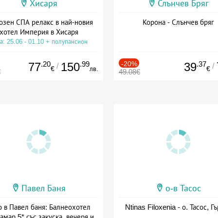
Хисаря
Слънчев Бряг
озен СПА релакс в най-новия
Корона - Слънчев бряг
хотел Империя в Хисаря
а: 25.06 - 01.10 + полупансион
.20
.99
-20%
.37
77
150
39
/
/
€
лв.
€
€
49.08€
Павел Баня
о-в Тасос
о в Павел баня: Балнеохотел
Ntinas Filoxenia - о. Тасос, Г
амар 5* със закуска, вечеря и