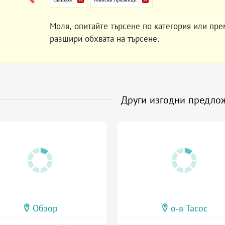
Моля, опитайте търсене по категория или пре
разшири обхвата на търсене.
Други изгодни предло
Обзор
о-в Тасос