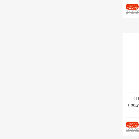
-25%
34.05
СП
нощу
Дат
-25%
192.0