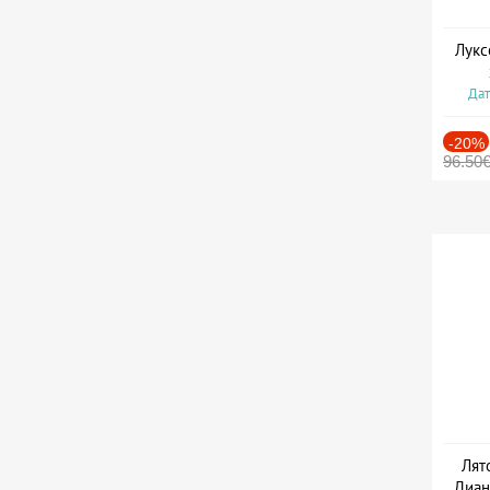
Лукс
Дат
-20%
96.50
Лят
Диан