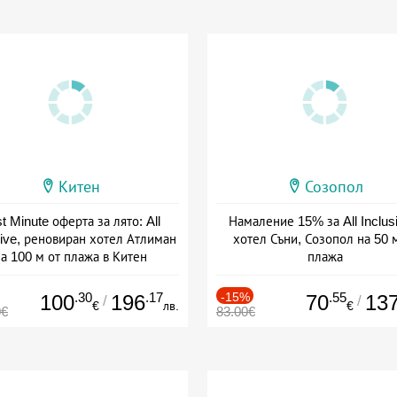
Китен
Созопол
t Minute оферта за лято: All
Намаление 15% за All Inclus
sive, реновиран хотел Атлиман
хотел Съни, Созопол на 50 
а 100 м от плажа в Китен
плажа
а: 01.06 - 29.09 + all inclusive
Дата: 30.07 - 30.09 + all inclus
.30
.17
-15%
.55
100
196
70
13
/
/
€
лв.
€
0€
83.00€