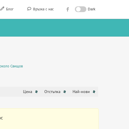
Блог
Връзка с нас
Dark
около Свищов
Цена
Отстъпка
Най-нови
и: