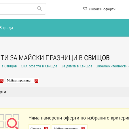
Любими оферти
В града
ТИ ЗА МАЙСКИ ПРАЗНИЦИ В
СВИЩОВ
 в Свищов
СПА оферти в Свищов
За двама в Свищов
Забележителности 
Майски празници
рти
Няма намерени оферти по избраните критери
Свищов
Майски празници