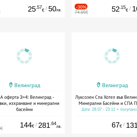
.57
50
-30%
.15
1
25
52
/
/
лв.
€
€
€
74.65€
Велинград
Велинград
А оферта 3=4: Велинград -
Луксозен Спа Хотел във Велин
вки, изхранване и минерални
Минерални Басейни и СПА П
басейни
Дата: 28.07 - 23.12 + полупан
а: 01.07 - 30.09 + полупансион
144
.64
67
281
13
/
/
€
€
лв.
0€