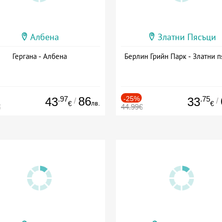
Албена
Златни Пясъци
Гергана - Албена
Берлин Грийн Парк - Златни п
.97
86
-25%
.75
43
33
/
/
лв.
€
€
€
44.99€