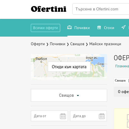
Ofertini
Почивки
Стоки
Всички оферти
Оферти
Почивки
Свищов
Майски празници
❯
❯
❯
ОФЕР
Планина
Отиди към картата
Свищов
0 офе
Свищов