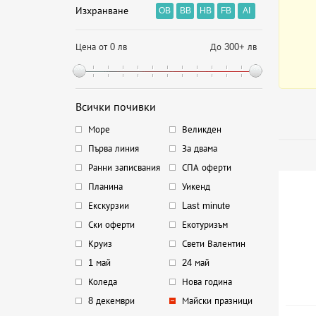
Изхранване
OB
BB
HB
FB
AI
Цена от 0 лв
До 300+ лв
Всички почивки
Море
Великден
Първа линия
За двама
Ранни записвания
СПА оферти
Планина
Уикенд
Екскурзии
Last minute
Ски оферти
Екотуризъм
Круиз
Свети Валентин
1 май
24 май
Коледа
Нова година
8 декември
Майски празници