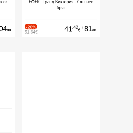
асос
ЕФЕКТ Гранд Виктория - Слънчев
бряг
04
-20%
.42
81
41
/
лв.
лв.
€
51.64€