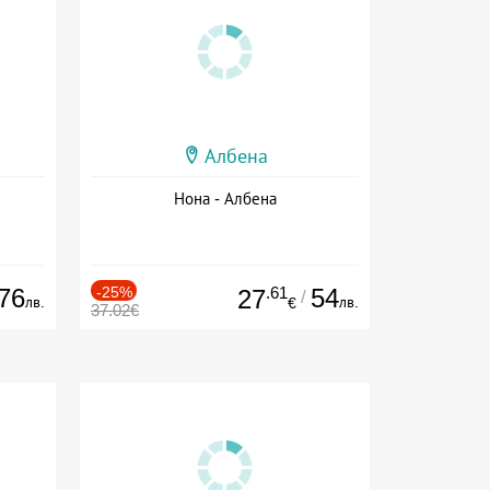
Албена
Нона - Албена
76
-25%
.61
54
27
/
лв.
лв.
€
37.02€