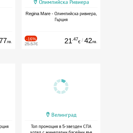
Олимпийска Ривиера
Regina Mare - Олимпийска ривиера,
Гърция
77
-16%
.47
42
21
/
лв.
лв.
€
25.57€
Велинград
ърция
Топ промоция в 5-звезден СПА
хотел с минерални басейни във