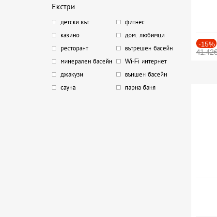
Екстри
детски кът
фитнес
казино
дом. любимци
-15%
ресторант
вътрешен басейн
41.42
минерален басейн
Wi-Fi интернет
джакузи
външен басейн
сауна
парна баня