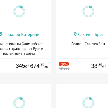
Паралия Катерини
Слънчев Бряг
и почивка на Олимпийската
Белвю - Слънчев бряг
виера с транспорт от Русе и
настаняване в хотел
Дата: 18.09 - 23.09 + закуска
345
.76
-20%
.86
674
38
/
/
€
лв.
€
48.57€