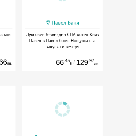
Павел Баня
ясъци
Луксозен 5-звезден СПА хотел Княз
Павел в Павел баня: Нощувка със
закуска и вечеря
Дата: 17.07 - 22.12 + полупансион
66
.45
.97
66
129
/
лв.
€
лв.