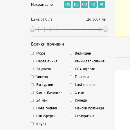
Изхранване
OB
BB
HB
FB
AI
Цена от 0 лв
До 300+ лв
Всички почивки
Море
Великден
Първа линия
Ранни записвания
За двама
СПА оферти
Уикенд
Планина
Екскурзии
Last minute
Свети Валентин
1 май
24 май
Коледа
Нова година
Майски празници
Ски оферти
Екотуризъм
Круиз