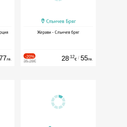
Слънчев Бряг
ърция
Жерави - Слънчев бряг
77
-20%
.12
55
28
/
лв.
лв.
€
35.28€