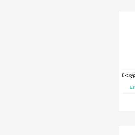
Екскур
Дат