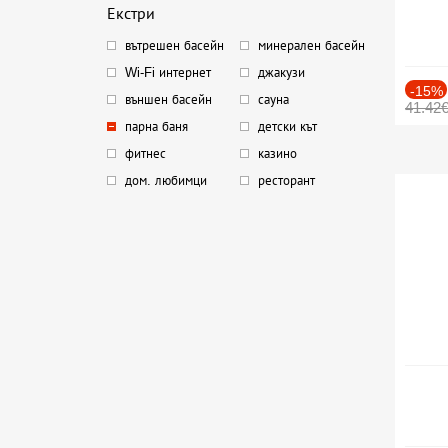
Екстри
вътрешен басейн
минерален басейн
Wi-Fi интернет
джакузи
-15%
външен басейн
сауна
41.42
парна баня
детски кът
фитнес
казино
дом. любимци
ресторант