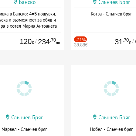
Банско
Слънчев Бряг
ивка в Банско: 4=5 нощувки,
Котва - Слънчев бряг
уска и възможност за обяд и
еря в хотел Мария Антоанета
а: 16.07 - 07.09 + полупансион
120
.70
-21%
.70
234
31
/
/
€
лв.
€
39.88€
Слънчев Бряг
Слънчев Бряг
Марвел - Слънчев бряг
Нобел - Слънчев бряг