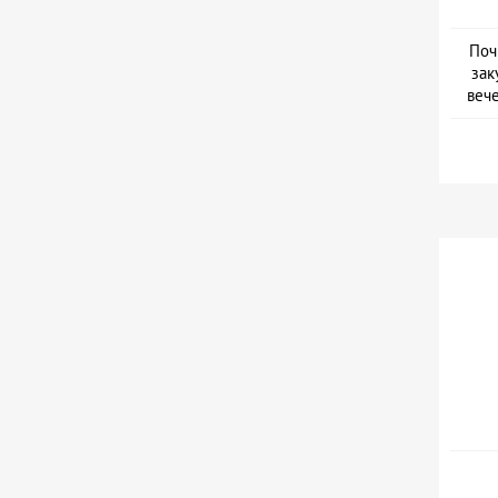
Поч
зак
веч
Дат