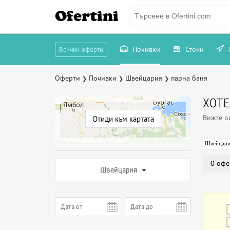
Ofertini
Почивки
Стоки
Всички оферти
Оферти
Почивки
Швейцария
парна баня
❯
❯
❯
ХОТЕ
Вижте 
Отиди към картата
Швейцари
0 офе
Швейцария