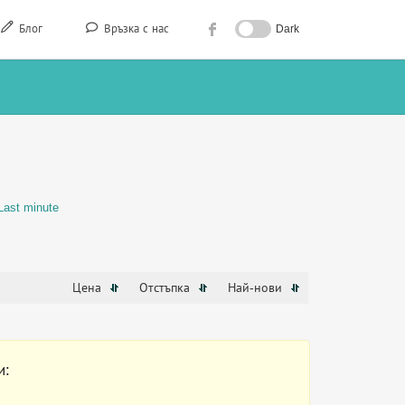
Блог
Връзка с нас
Dark
Last minute
Цена
Отстъпка
Най-нови
и: