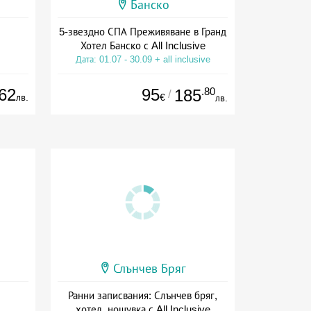
Банско
5-звездно СПА Преживяване в Гранд
Хотел Банско с All Inclusive
Дата: 01.07 - 30.09 + all inclusive
62
95
.80
185
/
лв.
€
лв.
Слънчев Бряг
Ранни записвания: Слънчев бряг,
хотел, нощувка с All Inclusive