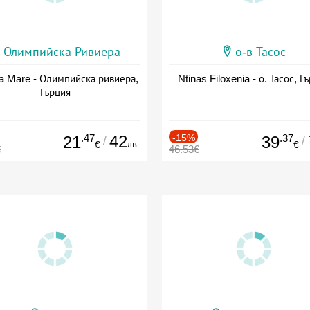
Олимпийска Ривиера
о-в Тасос
a Mare - Олимпийска ривиера,
Ntinas Filoxenia - о. Тасос, Г
Гърция
.47
42
-15%
.37
21
39
/
/
лв.
€
€
€
46.53€