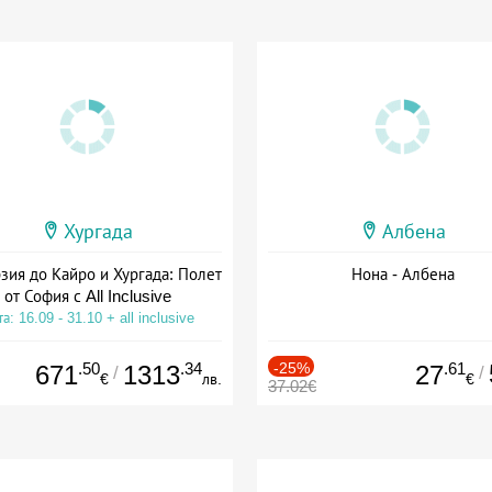
Хургада
Албена
зия до Кайро и Хургада: Полет
Нона - Албена
от София с All Inclusive
а: 16.09 - 31.10 + all inclusive
.50
.34
-25%
.61
671
1313
27
/
/
€
лв.
€
37.02€