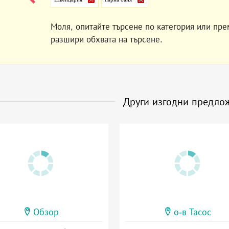
Моля, опитайте търсене по категория или пре
разшири обхвата на търсене.
Други изгодни предло
Обзор
о-в Тасос