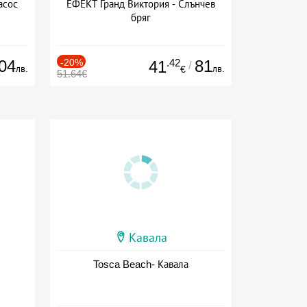
асос
ЕФЕКТ Гранд Виктория - Слънчев
бряг
04
-20%
.42
81
41
/
лв.
лв.
€
51.64€
Кавала
Tosca Beach- Кавала