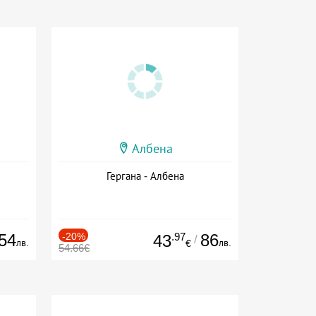
Албена
Гергана - Албена
54
-20%
.97
86
43
/
лв.
лв.
€
54.66€