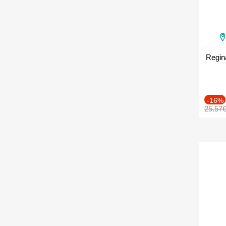
Regin
-16%
25.57