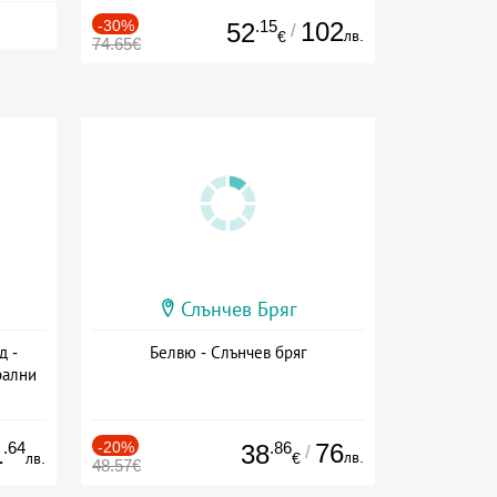
-30%
.15
102
52
/
лв.
€
74.65€
Слънчев Бряг
д -
Белвю - Слънчев бряг
рални
сион
.64
-20%
.86
76
1
38
/
лв.
лв.
€
48.57€