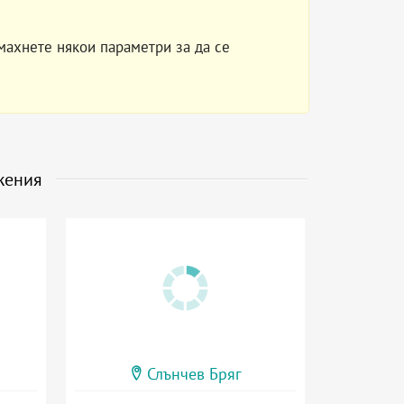
махнете някои параметри за да се
жения
Слънчев Бряг