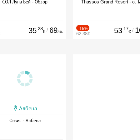
СОЛ Луна Бей - Обзор
Thassos Grand Resort - о. Т
.28
69
-15%
.17
1
35
53
/
/
лв.
€
€
€
62.38€
Албена
Оазис - Албена