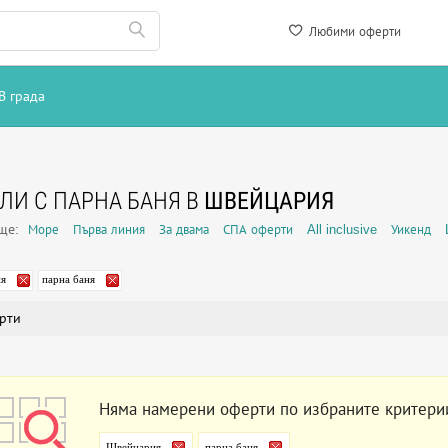
Любими оферти
В града
ЛИ С ПАРНА БАНЯ В
ШВЕЙЦАРИЯ
още:
Море
Първа линия
За двама
СПА оферти
All inclusive
Уикенд
я
парна баня
рти
Няма намерени оферти по избраните критери
Швейцария
парна баня