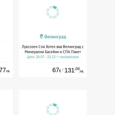
Велинград
Луксозен Спа Хотел във Велинград с
Минерални Басейни и СПА Пакет
Дата: 28.07 - 23.12 + полупансион
77
67
.04
131
/
лв.
€
лв.