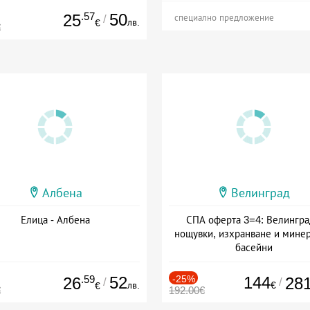
.57
50
25
/
специално предложение
лв.
€
€
Албена
Велинград
Елица - Албена
СПА оферта 3=4: Велингра
нощувки, изхранване и мине
басейни
Дата: 01.07 - 30.09 + полупан
.59
52
-25%
144
26
28
/
/
лв.
€
€
€
192.00€