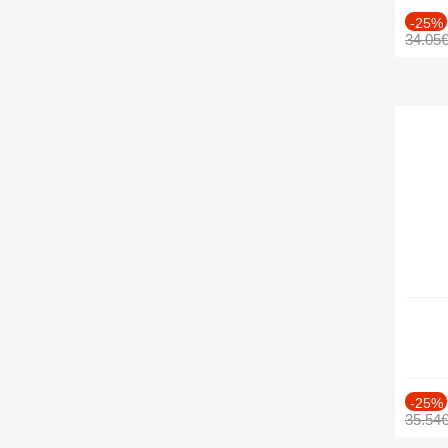
-25%
34.05
-25%
35.54