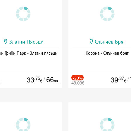
Златни Пясъци
Слънчев Бряг
н Грийн Парк - Златни пясъци
Корона - Слънчев бряг
.75
66
-20%
.37
33
39
/
/
лв.
€
€
€
49.08€