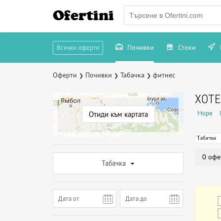
Ofertini
Почивки
Стоки
Всички оферти
Оферти
Почивки
Табачка
фитнес
❯
❯
❯
ХОТЕ
Море
Отиди към картата
Табачка
0 офе
Табачка