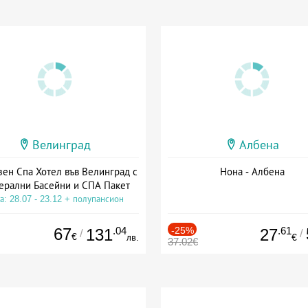
Велинград
Албена
зен Спа Хотел във Велинград с
Нона - Албена
ерални Басейни и СПА Пакет
а: 28.07 - 23.12 + полупансион
67
.04
-25%
.61
131
27
/
/
€
лв.
€
37.02€