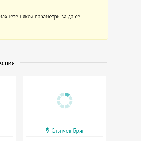
махнете някои параметри за да се
жения
Слънчев Бряг