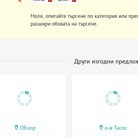
Моля, опитайте търсене по категория или пре
разшири обхвата на търсене.
Други изгодни предло
Обзор
о-в Тасос