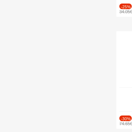
-25%
34.05
-30%
74.65