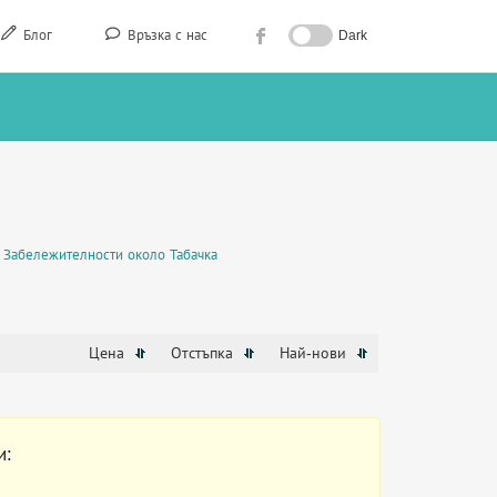
Блог
Връзка с нас
Dark
Забележителности около Табачка
Цена
Отстъпка
Най-нови
и: