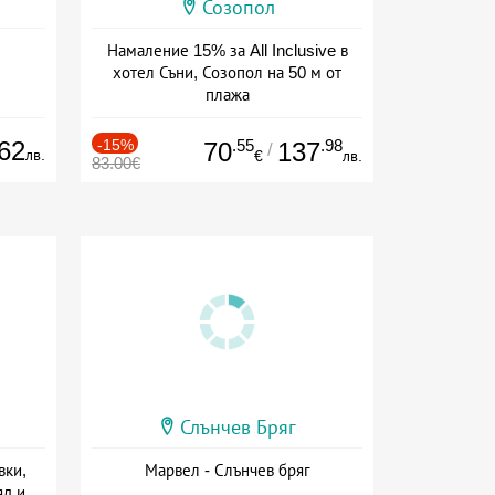
Созопол
Намаление 15% за All Inclusive в
хотел Съни, Созопол на 50 м от
плажа
Дата: 30.07 - 30.09 + all inclusive
62
-15%
.55
.98
70
137
/
лв.
€
лв.
83.00€
Слънчев Бряг
вки,
Марвел - Слънчев бряг
яд и