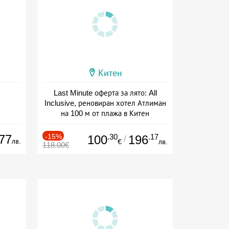
Китен
Last Minute оферта за лято: All
Inclusive, реновиран хотел Атлиман
на 100 м от плажа в Китен
Дата: 01.06 - 29.09 + all inclusive
77
-15%
.30
.17
100
196
/
лв.
€
лв.
118.00€