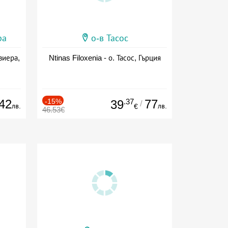
ра
о-в Тасос
виера,
Ntinas Filoxenia - о. Тасос, Гърция
42
-15%
.37
77
39
/
лв.
лв.
€
46.53€