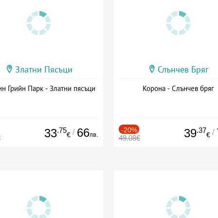
Златни Пясъци
Слънчев Бряг
н Грийн Парк - Златни пясъци
Корона - Слънчев бряг
.75
66
-20%
.37
33
39
/
/
лв.
€
€
€
49.08€