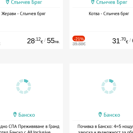
Слънчев Бряг
Слънчев Бряг
Жерави - Слънчев бряг
Котва - Слънчев бряг
.12
55
-21%
.70
28
31
/
/
лв.
€
€
€
39.88€
Банско
Банско
здно СПА Преживяване в Гранд
Почивка в Банско: 4=5 нощу
отел Банско с All Inclusive
закуска и възможност за об