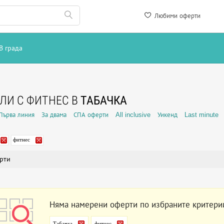
Любими оферти
В града
ЛИ С ФИТНЕС В
ТАБАЧКА
Първа линия
За двама
СПА оферти
All inclusive
Уикенд
Last minute
фитнес
рти
Няма намерени оферти по избраните критери
Табачка
фитнес