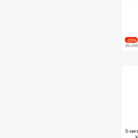
-20%
35.28
5-зве
Х