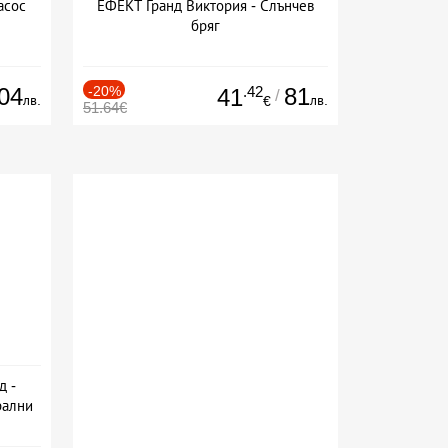
асос
ЕФЕКТ Гранд Виктория - Слънчев
бряг
04
-20%
.42
81
41
/
лв.
лв.
€
51.64€
д -
рални
сион