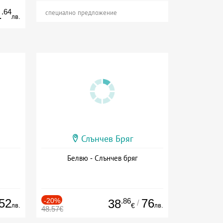
.64
1
специално предложение
лв.
Слънчев Бряг
Белвю - Слънчев бряг
52
-20%
.86
76
38
/
лв.
лв.
€
48.57€