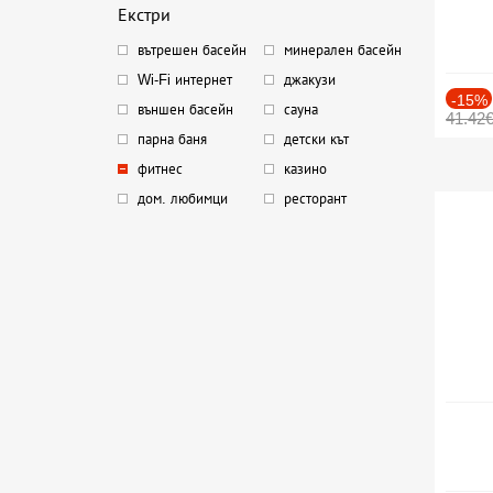
Екстри
вътрешен басейн
минерален басейн
Wi-Fi интернет
джакузи
-15%
външен басейн
сауна
41.42
парна баня
детски кът
фитнес
казино
дом. любимци
ресторант