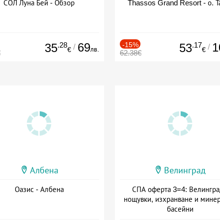
СОЛ Луна Бей - Обзор
Thassos Grand Resort - о. Т
.28
69
-15%
.17
1
35
53
/
/
лв.
€
€
€
62.38€
Албена
Велинград
Оазис - Албена
СПА оферта 3=4: Велингра
нощувки, изхранване и мине
басейни
Дата: 01.07 - 30.09 + полупан