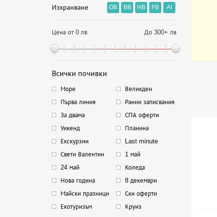
Изхранване
OB
BB
HB
FB
AI
Цена от 0 лв
До 300+ лв
Всички почивки
Море
Великден
Първа линия
Ранни записвания
За двама
СПА оферти
Уикенд
Планина
Екскурзии
Last minute
Свети Валентин
1 май
24 май
Коледа
Нова година
8 декември
Майски празници
Ски оферти
Екотуризъм
Круиз