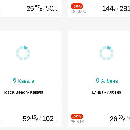
.57
50
-25%
144
25
28
/
/
лв.
€
€
€
192.00€
Кавала
Албена
Tosca Beach- Кавала
Елица - Албена
.15
102
-25%
.59
52
26
/
/
лв.
€
€
€
35.54€