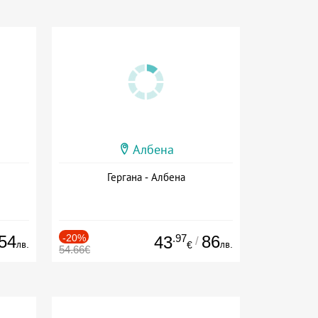
Албена
Гергана - Албена
54
-20%
.97
86
43
/
лв.
лв.
€
54.66€