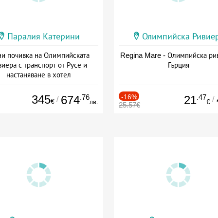
Паралия Катерини
Олимпийска Ривие
и почивка на Олимпийската
Regina Mare - Олимпийска ри
виера с транспорт от Русе и
Гърция
настаняване в хотел
Дата: 18.09 - 23.09 + закуска
345
.76
-16%
.47
674
21
/
/
€
лв.
€
25.57€