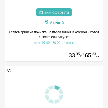
виж офертата
Ахелой
Септемврийска почивка на първа линия в Ахелой - хотел
с включена закуска
Дата: 07.09 - 30.09 + закуска
.35
.23
33
65
/
€
лв.