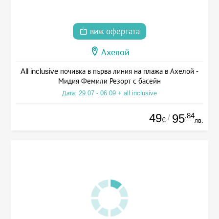
виж офертата
Ахелой
All inclusive почивка в първа линия на плажа в Ахелой -
Мидия Фемили Резорт с басейн
Дата: 29.07 - 06.09 + all inclusive
49
.84
95
/
€
лв.