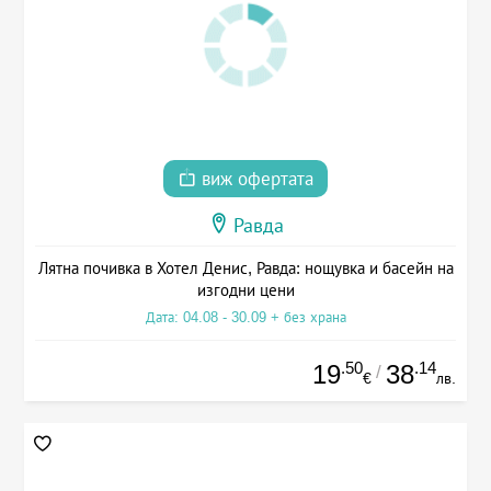
виж офертата
Равда
Лятна почивка в Хотел Денис, Равда: нощувка и басейн на
изгодни цени
Дата: 04.08 - 30.09 + без храна
.50
.14
19
38
/
€
лв.