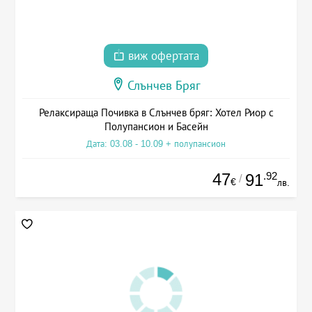
виж офертата
Слънчев Бряг
Релаксираща Почивка в Слънчев бряг: Хотел Риор с
Полупансион и Басейн
Дата: 03.08 - 10.09 + полупансион
47
.92
91
/
€
лв.