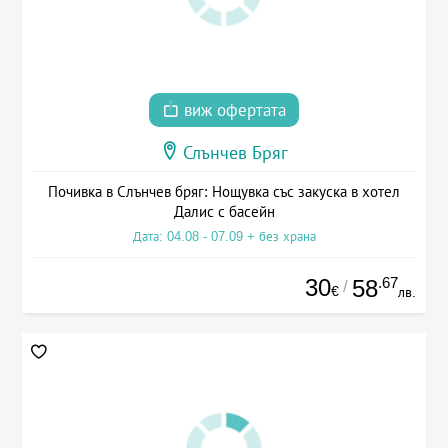
виж офертата
Слънчев Бряг
Почивка в Слънчев бряг: Нощувка със закуска в хотел
Далис с басейн
Дата: 04.08 - 07.09 + без храна
30
.67
58
/
€
лв.