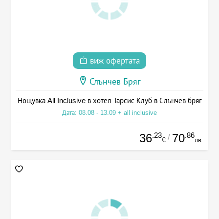
виж офертата
Слънчев Бряг
Нощувка All Inclusive в хотел Тарсис Клуб в Слънчев бряг
Дата: 08.08 - 13.09 + all inclusive
.23
.86
36
70
/
€
лв.