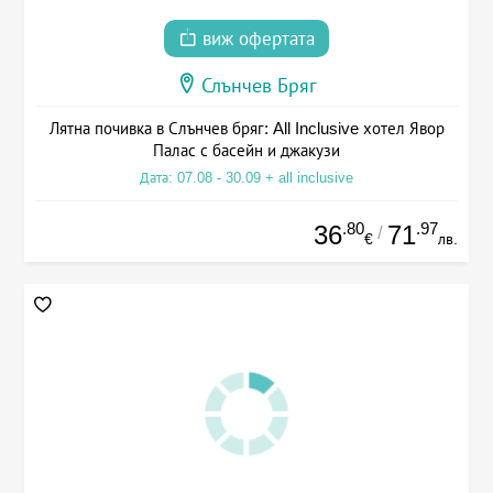
виж офертата
Слънчев Бряг
Лятна почивка в Слънчев бряг: All Inclusive хотел Явор
Палас с басейн и джакузи
Дата: 07.08 - 30.09 + all inclusive
.80
.97
36
71
/
€
лв.