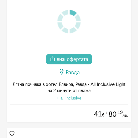
виж офертата
Равда
Лятна почивка в хотел Елвира, Равда - All Inclusive Light
на 2 минути от плажа
+ all inclusive
41
.19
80
/
€
лв.