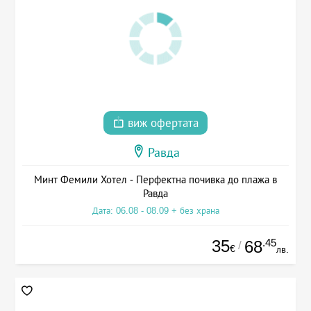
виж офертата
Равда
Минт Фемили Хотел - Перфектна почивка до плажа в
Равда
Дата: 06.08 - 08.09 + без храна
35
.45
68
/
€
лв.