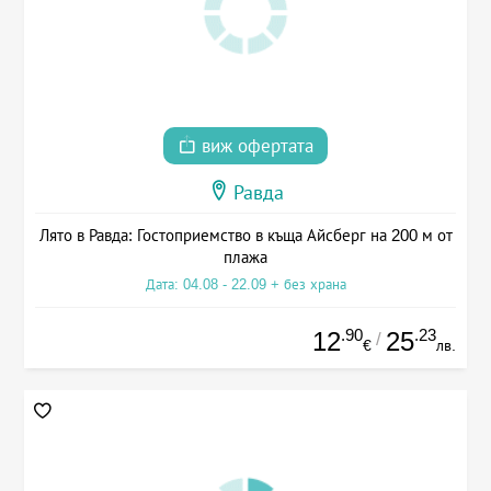
виж офертата
Равда
Лято в Равда: Гостоприемство в къща Айсберг на 200 м от
плажа
Дата: 04.08 - 22.09 + без храна
.90
.23
12
25
/
€
лв.