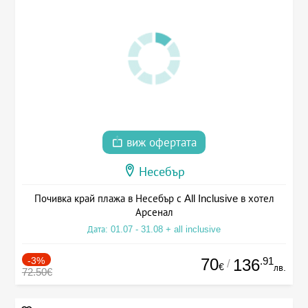
виж офертата
Несебър
Почивка край плажа в Несебър с All Inclusive в хотел
Арсенал
Дата: 01.07 - 31.08 + all inclusive
-3%
70
.91
136
/
€
лв.
72.50€