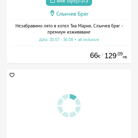
виж офертата
Слънчев Бряг
Незабравимо лято в хотел Тиа Мария, Слънчев бряг -
премиум изживяване
Дата: 20.07 - 30.09 + all inclusive
66
.09
129
/
€
лв.