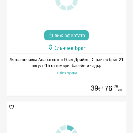
виж офертата
Слънчев Бряг
Лятна почивка Апаратхотел Роял Дриймс, Слънчев бряг 21
август-15 октомври, басейн и чадър
+ без храна
39
.28
76
/
€
лв.