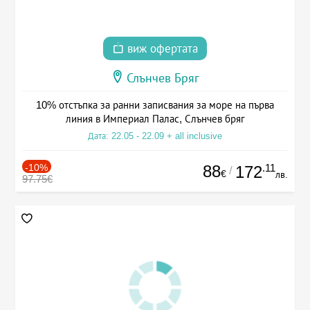
виж офертата
Слънчев Бряг
10% отстъпка за ранни записвания за море на първа
линия в Империал Палас, Слънчев бряг
Дата: 22.05 - 22.09 + all inclusive
-10%
88
.11
172
/
€
лв.
97.75€