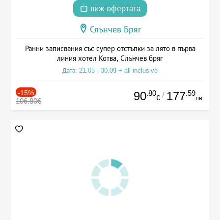
виж офертата
Слънчев Бряг
Ранни записвания със супер отстъпки за лято в първа
линия хотел Котва, Слънчев бряг
Дата: 21.05 - 30.09 + all inclusive
-15%
.80
.59
90
177
/
€
лв.
106.80€