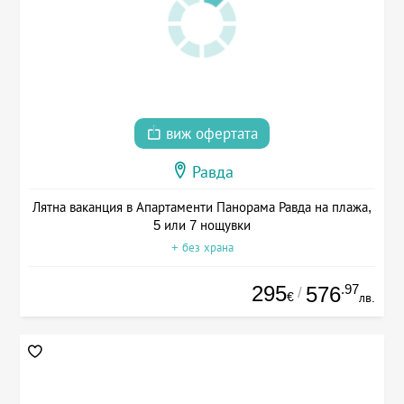
виж офертата
Равда
Лятна ваканция в Апартаменти Панорама Равда на плажа,
5 или 7 нощувки
+ без храна
295
.97
576
/
€
лв.