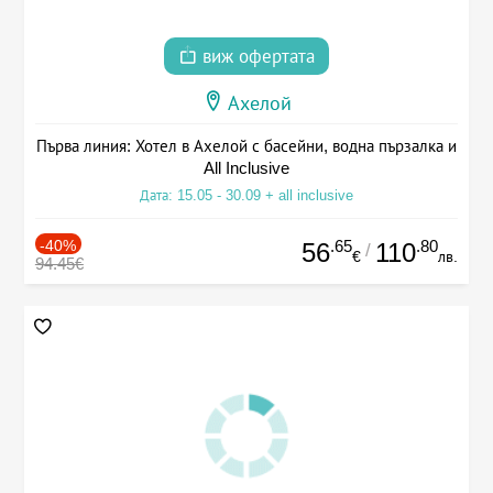
виж офертата
Ахелой
Първа линия: Хотел в Ахелой с басейни, водна пързалка и
All Inclusive
Дата: 15.05 - 30.09 + all inclusive
-40%
.65
.80
56
110
/
€
лв.
94.45€