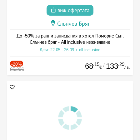
виж офертата
Слънчев Бряг
До -50% за ранни записвания в хотел Поморие Сън,
Слънчев бряг - All inclusive изживяване
Дата: 22.05 - 26.09 + all inclusive
-20%
.15
.29
68
133
/
€
лв.
85.20€