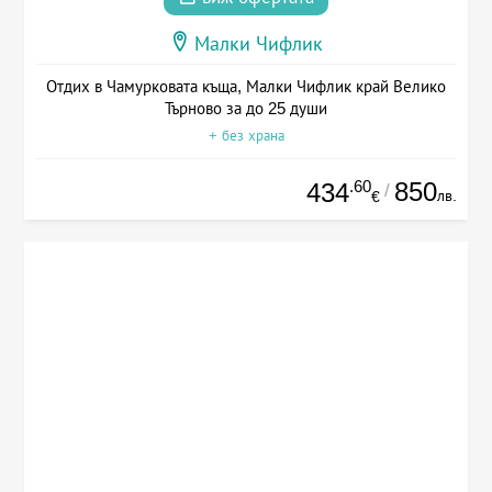
Малки Чифлик
Отдих в Чамурковата къща, Малки Чифлик край Велико
Търново за до 25 души
+ без храна
.60
850
434
/
лв.
€