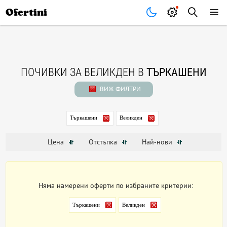
Почивки
Стоки
В града
Всички оферти
Ofertini
ПОЧИВКИ ЗА ВЕЛИКДЕН В
ТЪРКАШЕНИ
ВИЖ ФИЛТРИ
Търкашени
Великден
Цена
Отстъпка
Най-нови
Няма намерени оферти по избраните критерии:
Търкашени
Великден