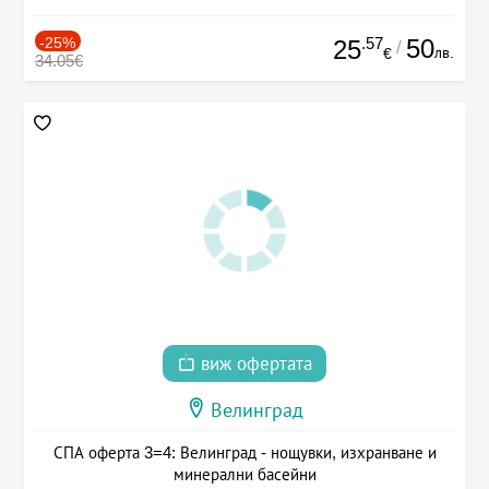
-25%
.57
50
25
/
лв.
€
34.05€
виж офертата
Велинград
СПА оферта 3=4: Велинград - нощувки, изхранване и
минерални басейни