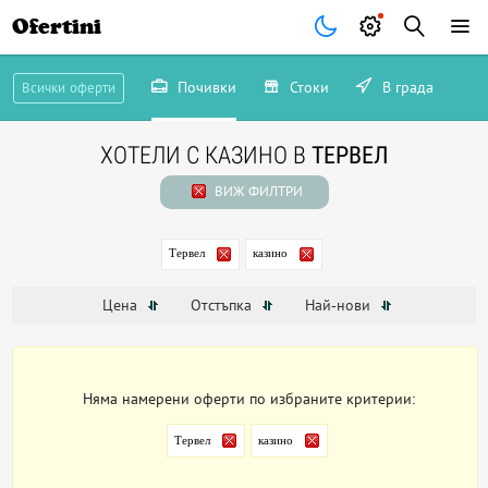
Ofertini
Почивки
Стоки
В града
Всички оферти
ХОТЕЛИ С КАЗИНО В
ТЕРВЕЛ
ВИЖ ФИЛТРИ
Тервел
казино
Цена
Отстъпка
Най-нови
Няма намерени оферти по избраните критерии:
Тервел
казино