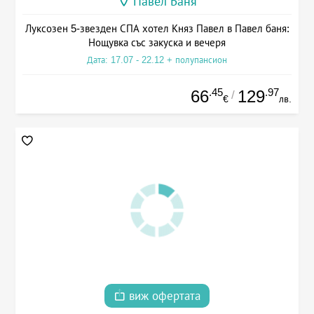
Павел Баня
Луксозен 5-звезден СПА хотел Княз Павел в Павел баня:
Нощувка със закуска и вечеря
Дата: 17.07 - 22.12 + полупансион
.45
.97
66
129
/
€
лв.
виж офертата