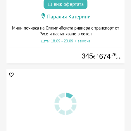
виж офертата
Паралия Катерини
Мини почивка на Олимпийската ривиера с транспорт от
Русе и настаняване в хотел
Дата: 18.09 - 23.09 + закуска
345
.76
674
/
€
лв.