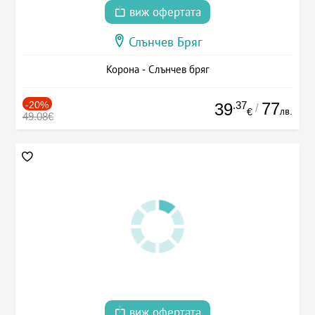
виж офертата
Слънчев Бряг
Корона - Слънчев бряг
-20%
.37
77
39
/
лв.
€
49.08€
виж офертата