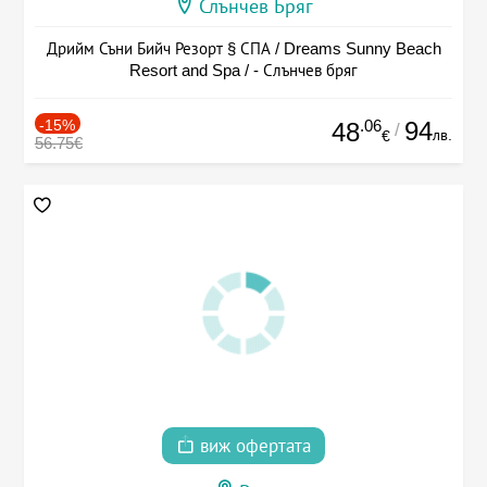
Слънчев Бряг
Дрийм Съни Бийч Резорт § СПА / Dreams Sunny Beach
Resort and Spa / - Слънчев бряг
-15%
.06
94
48
/
лв.
€
56.75€
виж офертата