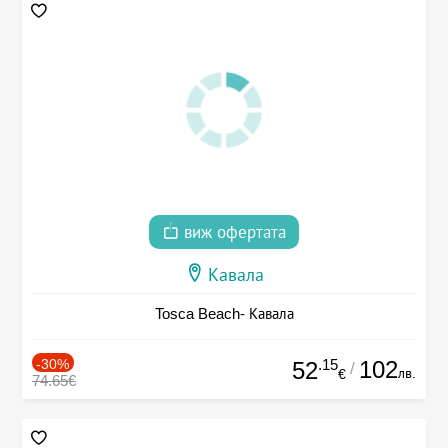
виж офертата
Кавала
Tosca Beach- Кавала
-30%
.15
102
52
/
лв.
€
74.65€