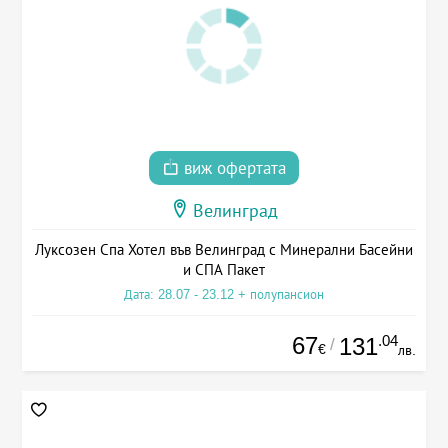
виж офертата
Велинград
Луксозен Спа Хотел във Велинград с Минерални Басейни
и СПА Пакет
Дата: 28.07 - 23.12 + полупансион
67
.04
131
/
€
лв.