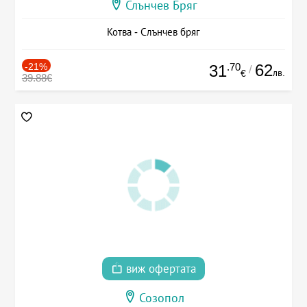
Слънчев Бряг
Котва - Слънчев бряг
-21%
.70
62
31
/
лв.
€
39.88€
виж офертата
Созопол