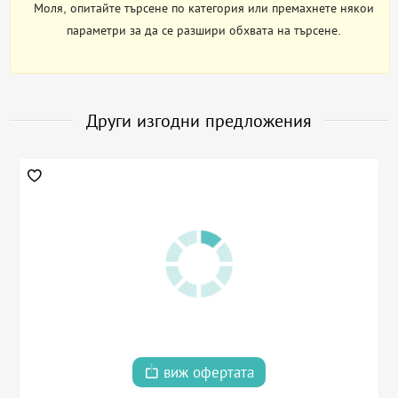
Моля, опитайте търсене по категория или премахнете някои
параметри за да се разшири обхвата на търсене.
Други изгодни предложения
виж офертата