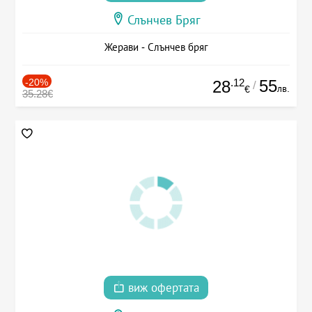
Слънчев Бряг
Жерави - Слънчев бряг
-20%
.12
55
28
/
лв.
€
35.28€
виж офертата