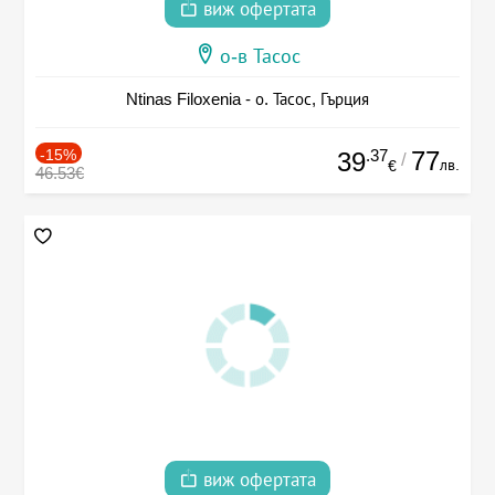
виж офертата
о-в Тасос
Ntinas Filoxenia - о. Тасос, Гърция
-15%
.37
77
39
/
лв.
€
46.53€
виж офертата