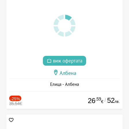
виж офертата
Албена
Елица - Албена
-25%
.59
52
26
/
лв.
€
35.54€