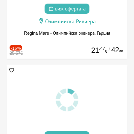
виж офертата
Олимпийска Ривиера
Regina Mare - Олимпийска ривиера, Гърция
-16%
.47
42
21
/
лв.
€
25.57€