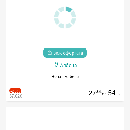
виж офертата
Албена
Нона - Албена
-25%
.61
54
27
/
лв.
€
37.02€