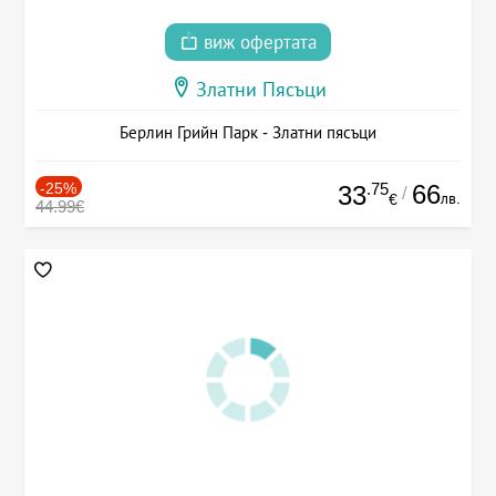
виж офертата
Златни Пясъци
Берлин Грийн Парк - Златни пясъци
-25%
.75
66
33
/
лв.
€
44.99€