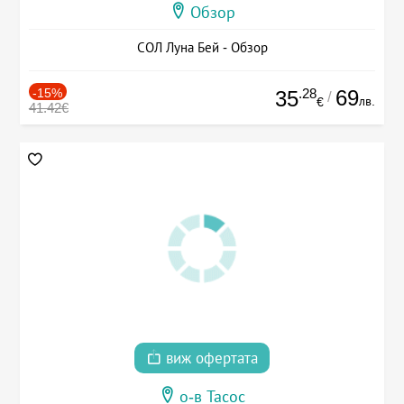
Обзор
СОЛ Луна Бей - Обзор
-15%
.28
69
35
/
лв.
€
41.42€
виж офертата
о-в Тасос