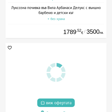
Луксозна почивка във Вила Арбанаси Делукс с външно
барбекю и детски кът
+ без храна
.52
3500
1789
/
лв.
€
виж офертата