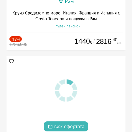
Рим
Круиз Средиземно море: Италия, Франция и Испания с
Costa Toscana и нощувка в Рим
+ пълен пансион
-17%
1440
.40
2816
/
€
лв.
1726.00€
виж офертата