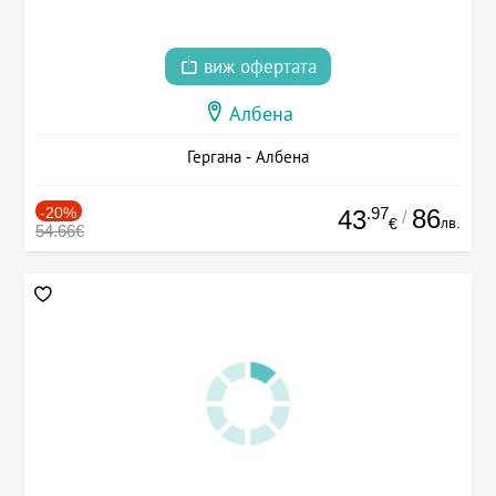
виж офертата
Албена
Гергана - Албена
-20%
.97
86
43
/
лв.
€
54.66€