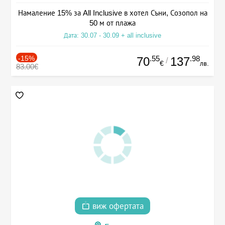
Намаление 15% за All Inclusive в хотел Съни, Созопол на
50 м от плажа
Дата: 30.07 - 30.09 + all inclusive
-15%
.55
.98
70
137
/
€
лв.
83.00€
виж офертата