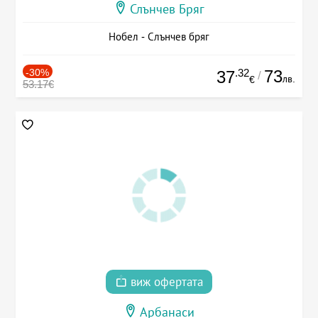
Слънчев Бряг
Нобел - Слънчев бряг
-30%
.32
73
37
/
лв.
€
53.17€
виж офертата
Арбанаси