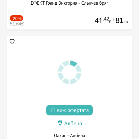
ЕФЕКТ Гранд Виктория - Слънчев бряг
-20%
.42
81
41
/
лв.
€
51.64€
виж офертата
Албена
Оазис - Албена