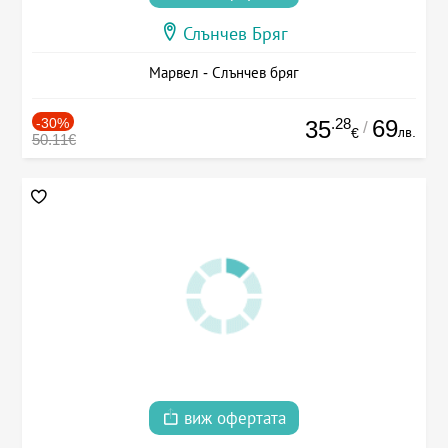
Слънчев Бряг
Марвел - Слънчев бряг
-30%
.28
69
35
/
лв.
€
50.11€
виж офертата