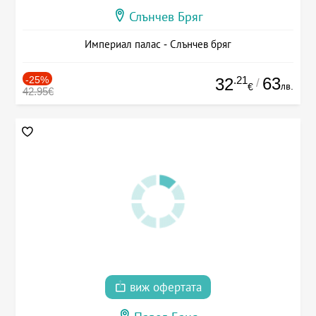
Слънчев Бряг
Империал палас - Слънчев бряг
-25%
.21
63
32
/
лв.
€
42.95€
виж офертата