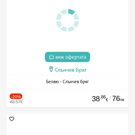
виж офертата
Слънчев Бряг
Белвю - Слънчев бряг
-20%
.86
76
38
/
лв.
€
48.57€