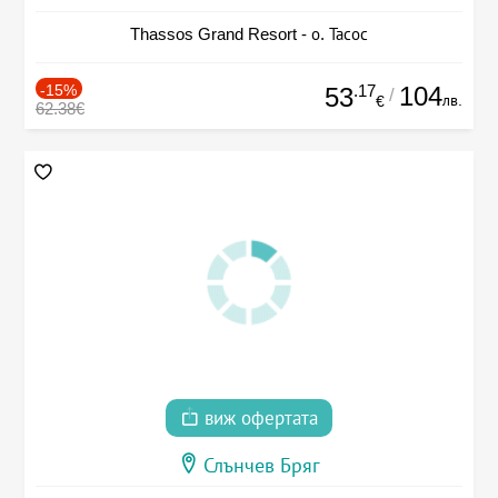
Thassos Grand Resort - о. Тасос
-15%
.17
104
53
/
лв.
€
62.38€
виж офертата
Слънчев Бряг