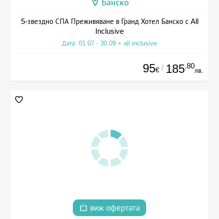
Банско
5-звездно СПА Преживяване в Гранд Хотел Банско с All
Inclusive
Дата: 01.07 - 30.09 + all inclusive
95
.80
185
/
€
лв.
виж офертата