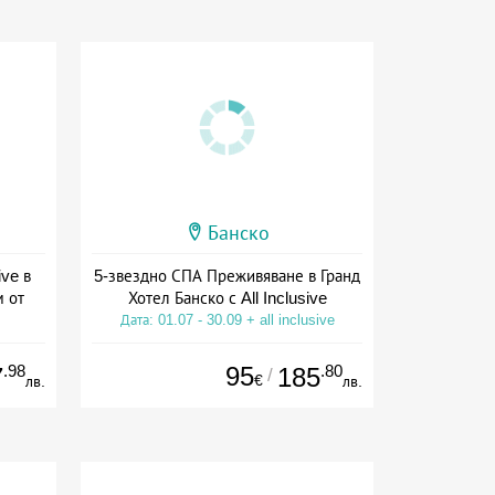
Банско
ive в
5-звездно СПА Преживяване в Гранд
м от
Хотел Банско с All Inclusive
Дата: 01.07 - 30.09 + all inclusive
ive
.98
95
.80
7
185
/
€
лв.
лв.