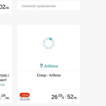
02
специално предложение
лв.
Албена
град с
Елица - Албена
акет
сион
.04
-25%
.59
52
1
26
/
лв.
лв.
€
35.54€