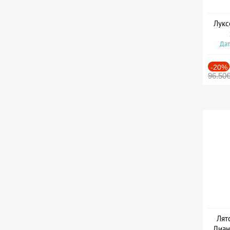
Лукс
Дат
-20%
96.50
Лят
Диан