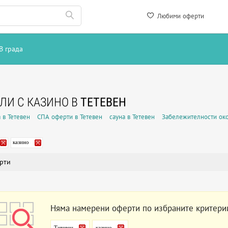
Любими оферти
В града
ЛИ С КАЗИНО В
ТЕТЕВЕН
 в Тетевен
СПА оферти в Тетевен
сауна в Тетевен
Забележителности око
казино
рти
Няма намерени оферти по избраните критери
Тетевен
казино