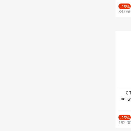
-25%
34.05
СП
нощу
Дат
-25%
192.0