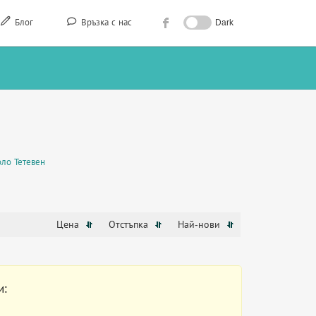
Блог
Връзка с нас
Dark
ло Тетевен
Цена
Отстъпка
Най-нови
и: