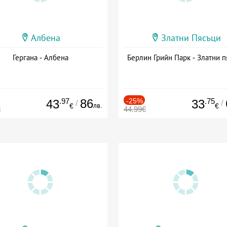
Албена
Златни Пясъци
Гергана - Албена
Берлин Грийн Парк - Златни п
.97
86
-25%
.75
43
33
/
/
лв.
€
€
€
44.99€