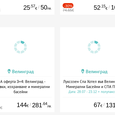
.57
50
-30%
.15
1
25
52
/
/
лв.
€
€
€
74.65€
Велинград
Велинград
А оферта 3=4: Велинград -
Луксозен Спа Хотел във Велин
вки, изхранване и минерални
Минерални Басейни и СПА П
басейни
Дата: 28.07 - 23.12 + полупан
а: 01.07 - 30.09 + полупансион
144
.64
67
281
13
/
/
€
€
лв.
0€