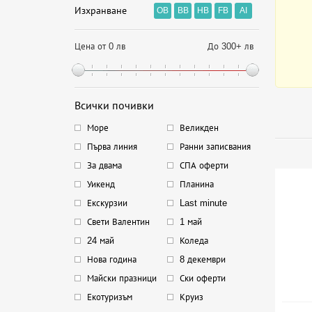
Изхранване
OB
BB
HB
FB
AI
Цена от 0 лв
До 300+ лв
Всички почивки
Море
Великден
Първа линия
Ранни записвания
За двама
СПА оферти
Уикенд
Планина
Екскурзии
Last minute
Свети Валентин
1 май
24 май
Коледа
Нова година
8 декември
Майски празници
Ски оферти
Екотуризъм
Круиз