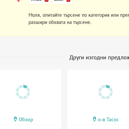
Моля, опитайте търсене по категория или пре
разшири обхвата на търсене.
Други изгодни предло
Обзор
о-в Тасос