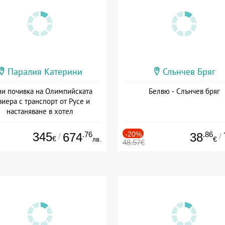
Паралия Катерини
Слънчев Бряг
и почивка на Олимпийската
Белвю - Слънчев бряг
виера с транспорт от Русе и
настаняване в хотел
Дата: 18.09 - 23.09 + закуска
345
.76
-20%
.86
674
38
/
/
€
лв.
€
48.57€