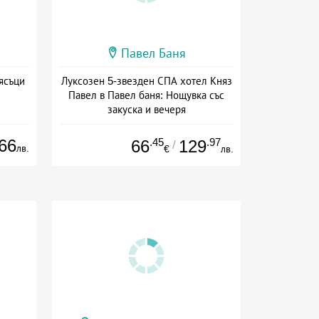
Павел Баня
ясъци
Луксозен 5-звезден СПА хотел Княз
Павел в Павел баня: Нощувка със
закуска и вечеря
Дата: 17.07 - 22.12 + полупансион
66
.45
.97
66
129
/
лв.
€
лв.