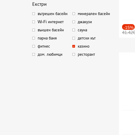
Екстри
вътрешен басейн
минерален басейн
Wi-Fi интернет
джакузи
-15%
външен басейн
сауна
41.42
парна баня
детски кът
фитнес
казино
дом. любимци
ресторант