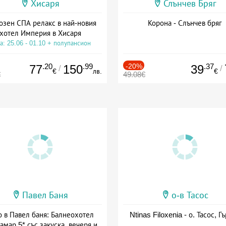
Хисаря
Слънчев Бряг
озен СПА релакс в най-новия
Корона - Слънчев бряг
хотел Империя в Хисаря
а: 25.06 - 01.10 + полупансион
.20
.99
-20%
.37
77
150
39
/
/
€
лв.
€
€
49.08€
Павел Баня
о-в Тасос
о в Павел баня: Балнеохотел
Ntinas Filoxenia - о. Тасос, Г
амар 5* със закуска, вечеря и