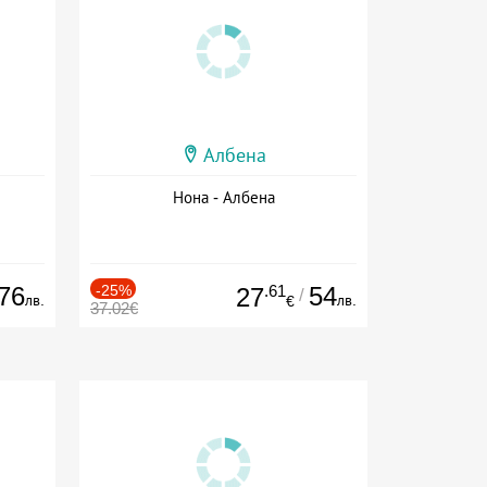
Албена
Нона - Албена
76
-25%
.61
54
27
/
лв.
лв.
€
37.02€