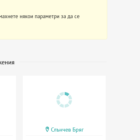
махнете някои параметри за да се
жения
Слънчев Бряг