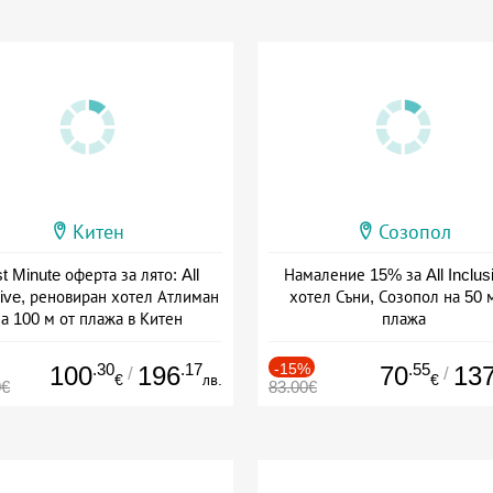
Китен
Созопол
t Minute оферта за лято: All
Намаление 15% за All Inclus
sive, реновиран хотел Атлиман
хотел Съни, Созопол на 50 
а 100 м от плажа в Китен
плажа
а: 01.06 - 29.09 + all inclusive
Дата: 30.07 - 30.09 + all inclus
.30
.17
-15%
.55
100
196
70
13
/
/
€
лв.
€
0€
83.00€