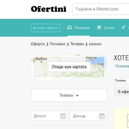
Ofertini
Почивки
Стоки
Всички оферти
Оферти
Почивки
Тетевен
казино
❯
❯
❯
ХОТЕ
Планина
Отиди към картата
Тетевен
0 офе
Тетевен