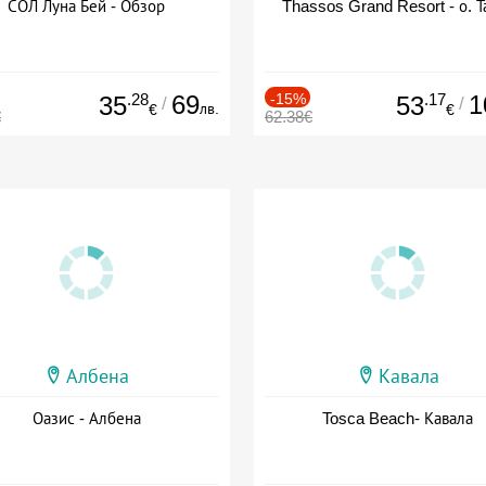
СОЛ Луна Бей - Обзор
Thassos Grand Resort - о. Т
.28
69
-15%
.17
1
35
53
/
/
лв.
€
€
€
62.38€
Албена
Кавала
Оазис - Албена
Tosca Beach- Кавала