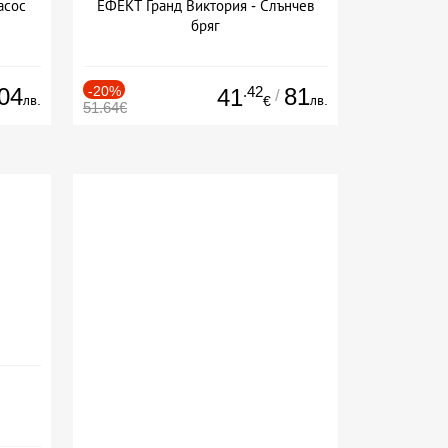
асос
ЕФЕКТ Гранд Виктория - Слънчев
бряг
04
-20%
.42
81
41
/
лв.
лв.
€
51.64€