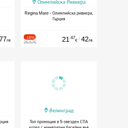
Олимпийска Ривиера
Regina Mare - Олимпийска ривиера,
Гърция
77
-16%
.47
42
21
/
лв.
лв.
€
25.57€
Велинград
ърция
Топ промоция в 5-звезден СПА
хотел с минерални басейни във