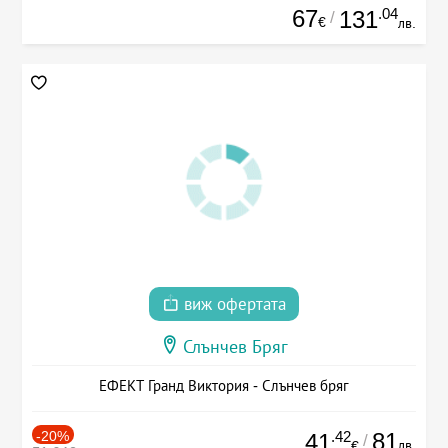
67
.04
131
/
€
лв.
виж офертата
Слънчев Бряг
ЕФЕКТ Гранд Виктория - Слънчев бряг
-20%
.42
81
41
/
лв.
€