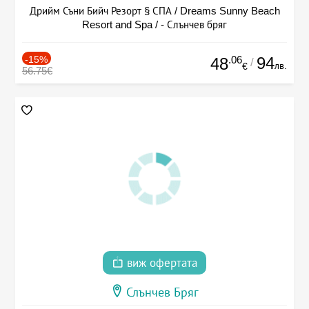
Дрийм Съни Бийч Резорт § СПА / Dreams Sunny Beach
Resort and Spa / - Слънчев бряг
-15%
.06
94
48
/
лв.
€
56.75€
виж офертата
Слънчев Бряг