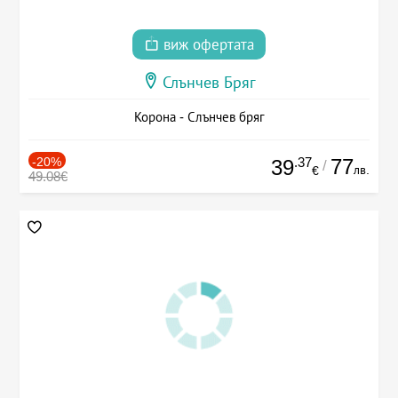
виж офертата
Слънчев Бряг
Корона - Слънчев бряг
-20%
.37
77
39
/
лв.
€
49.08€