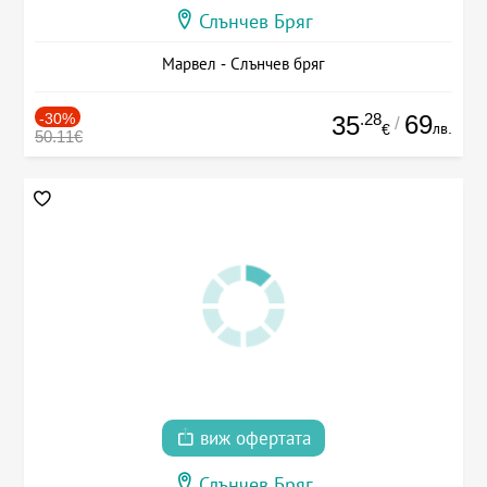
Слънчев Бряг
Марвел - Слънчев бряг
-30%
.28
69
35
/
лв.
€
50.11€
виж офертата
Слънчев Бряг