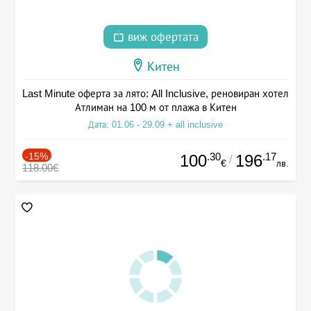
виж офертата
Китен
Last Minute оферта за лято: All Inclusive, реновиран хотел
Атлиман на 100 м от плажа в Китен
Дата: 01.06 - 29.09 + all inclusive
-15%
.30
.17
100
196
/
€
лв.
118.00€