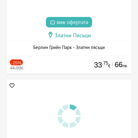
виж офертата
Златни Пясъци
Берлин Грийн Парк - Златни пясъци
-25%
.75
66
33
/
лв.
€
44.99€