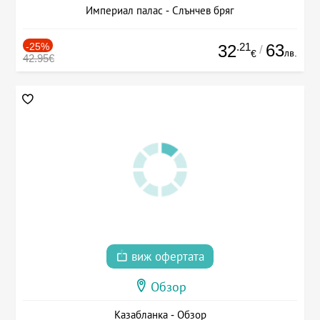
Империал палас - Слънчев бряг
-25%
.21
63
32
/
лв.
€
42.95€
виж офертата
Обзор
Казабланка - Обзор