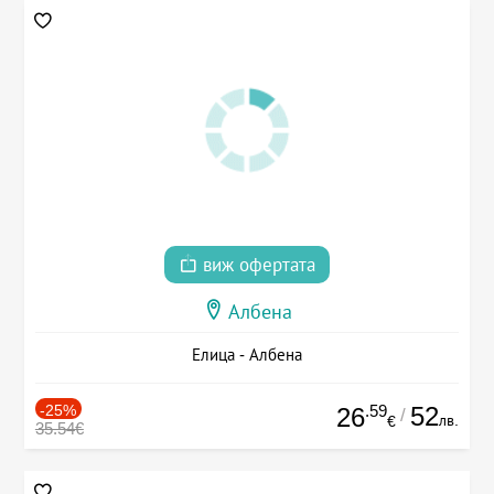
виж офертата
Албена
Елица - Албена
-25%
.59
52
26
/
лв.
€
35.54€