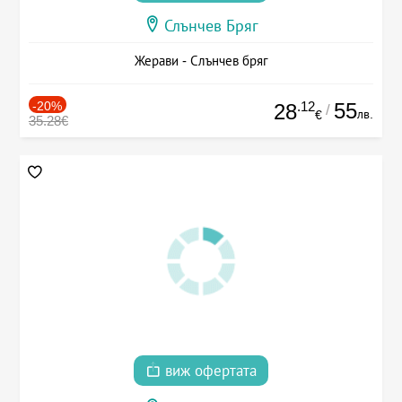
Слънчев Бряг
Жерави - Слънчев бряг
-20%
.12
55
28
/
лв.
€
35.28€
виж офертата