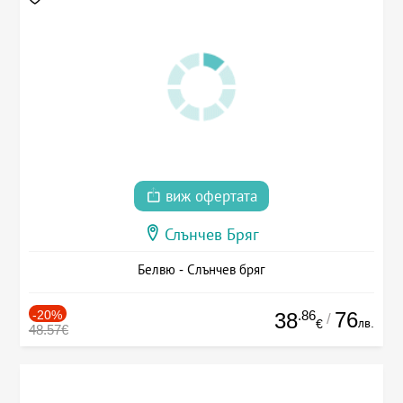
виж офертата
Слънчев Бряг
Белвю - Слънчев бряг
-20%
.86
76
38
/
лв.
€
48.57€