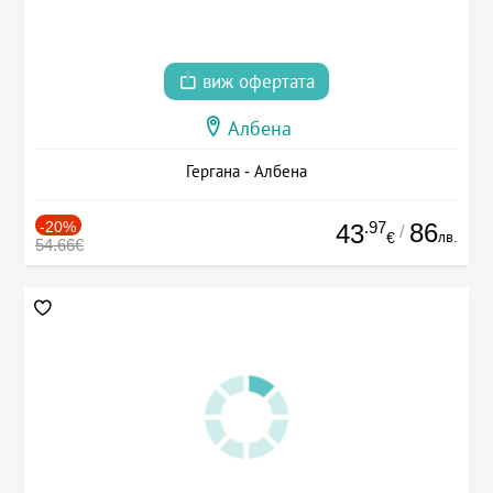
виж офертата
Албена
Гергана - Албена
-20%
.97
86
43
/
лв.
€
54.66€