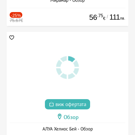
Мирамар - Обзор
-25%
.75
111
56
/
лв.
€
75.67€
виж офертата
Обзор
АЛУА Хелиос Бей - Обзор