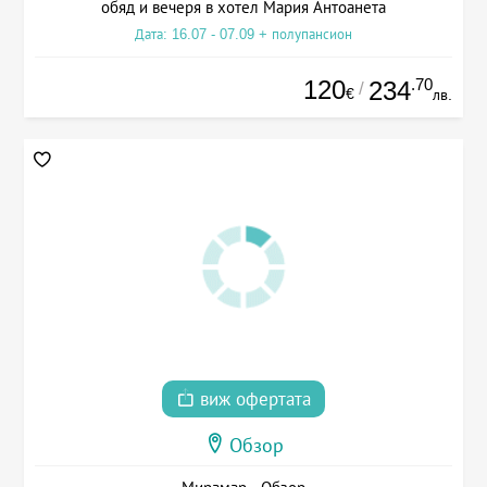
обяд и вечеря в хотел Мария Антоанета
Дата: 16.07 - 07.09 + полупансион
120
.70
234
/
€
лв.
виж офертата
Обзор