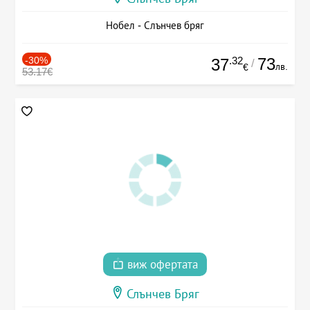
Нобел - Слънчев бряг
-30%
.32
73
37
/
лв.
€
53.17€
виж офертата
Слънчев Бряг