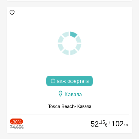
виж офертата
Кавала
Tosca Beach- Кавала
-30%
.15
102
52
/
лв.
€
74.65€