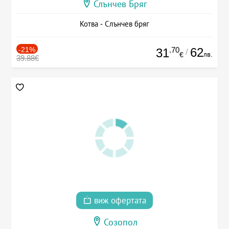
Слънчев Бряг
Котва - Слънчев бряг
-21%
.70
62
31
/
лв.
€
39.88€
виж офертата
Созопол