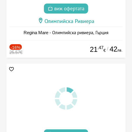
виж офертата
Олимпийска Ривиера
Regina Mare - Олимпийска ривиера, Гърция
-16%
.47
42
21
/
лв.
€
25.57€