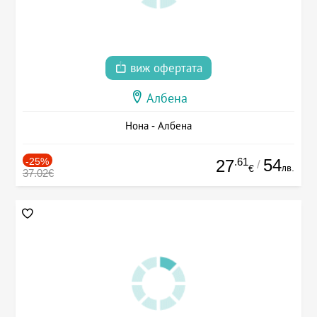
виж офертата
Албена
Нона - Албена
-25%
.61
54
27
/
лв.
€
37.02€