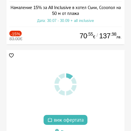
Намаление 15% за All Inclusive в хотел Съни, Созопол на
50 м от плажа
Дата: 30.07 - 30.09 + all inclusive
-15%
.55
.98
70
137
/
€
лв.
83.00€
виж офертата