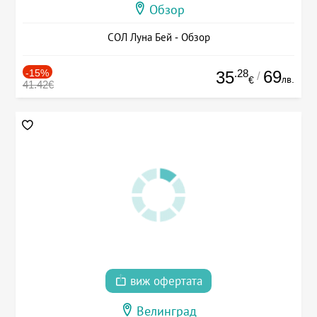
Обзор
СОЛ Луна Бей - Обзор
-15%
.28
69
35
/
лв.
€
41.42€
виж офертата
Велинград