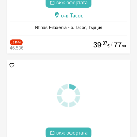
виж офертата
о-в Тасос
Ntinas Filoxenia - о. Тасос, Гърция
-15%
.37
77
39
/
лв.
€
46.53€
виж офертата