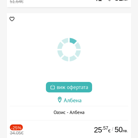
51.64€
виж офертата
Албена
Оазис - Албена
-25%
.57
50
25
/
лв.
€
34.05€