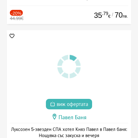
-20%
.79
70
35
/
лв.
€
44.99€
виж офертата
Павел Баня
Луксозен 5-звезден СПА хотел Княз Павел в Павел баня:
Нощувка със закуска и вечеря