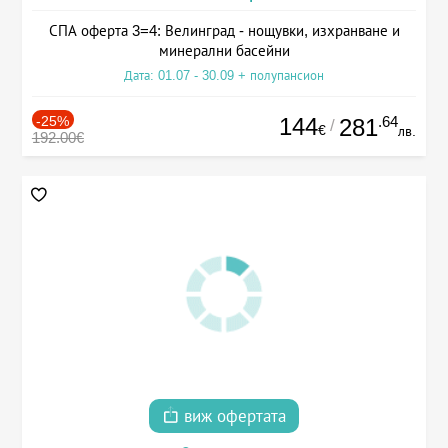
СПА оферта 3=4: Велинград - нощувки, изхранване и
минерални басейни
Дата: 01.07 - 30.09 + полупансион
-25%
144
.64
281
/
€
лв.
192.00€
виж офертата