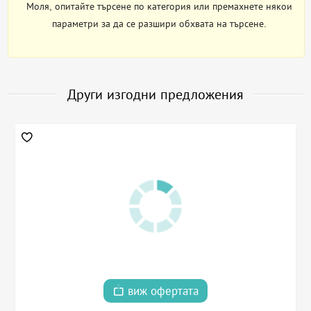
Моля, опитайте търсене по категория или премахнете някои
параметри за да се разшири обхвата на търсене.
Други изгодни предложения
виж офертата