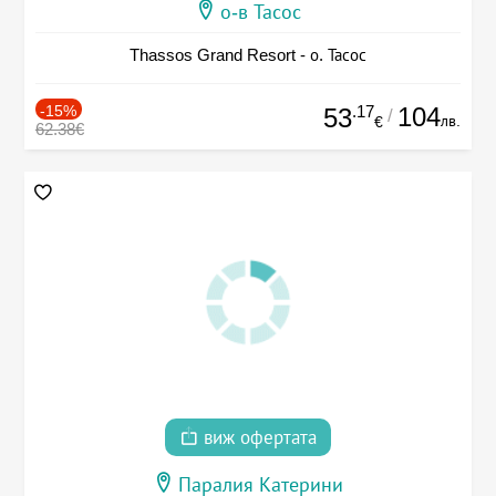
о-в Тасос
Thassos Grand Resort - о. Тасос
-15%
.17
104
53
/
лв.
€
62.38€
виж офертата
Паралия Катерини