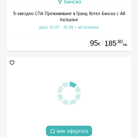
Банско
5-звездно СПА Преживяване в Гранд Хотел Банско с All
Inclusive
Дата: 01.07 - 30.09 + all inclusive
95
.80
185
/
€
лв.
виж офертата