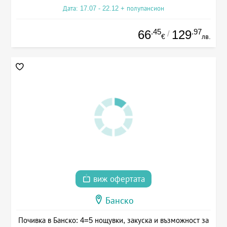
Дата: 17.07 - 22.12 + полупансион
.45
.97
66
129
/
€
лв.
виж офертата
Банско
Почивка в Банско: 4=5 нощувки, закуска и възможност за