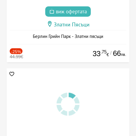
виж офертата
Златни Пясъци
Берлин Грийн Парк - Златни пясъци
-25%
.75
66
33
/
лв.
€
44.99€