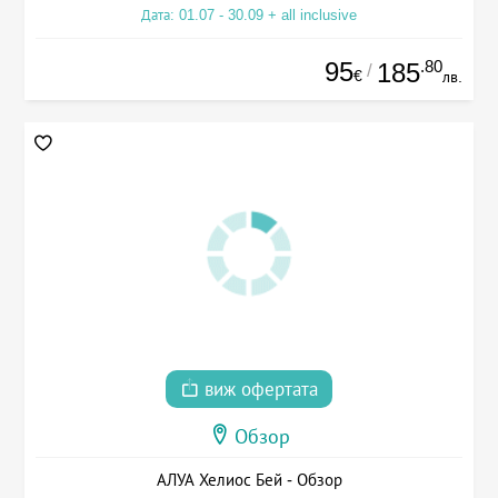
Дата: 01.07 - 30.09 + all inclusive
95
.80
185
/
€
лв.
виж офертата
Обзор
АЛУА Хелиос Бей - Обзор