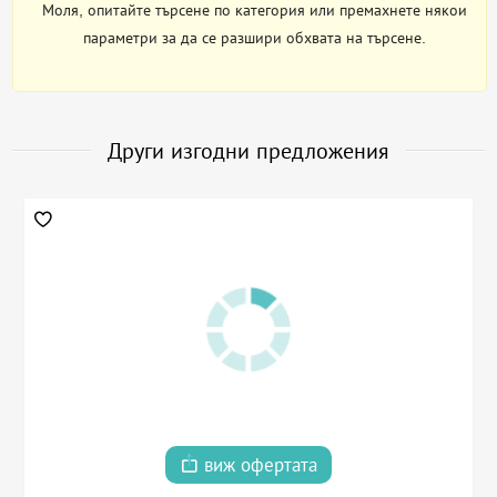
Моля, опитайте търсене по категория или премахнете някои
параметри за да се разшири обхвата на търсене.
Други изгодни предложения
виж офертата