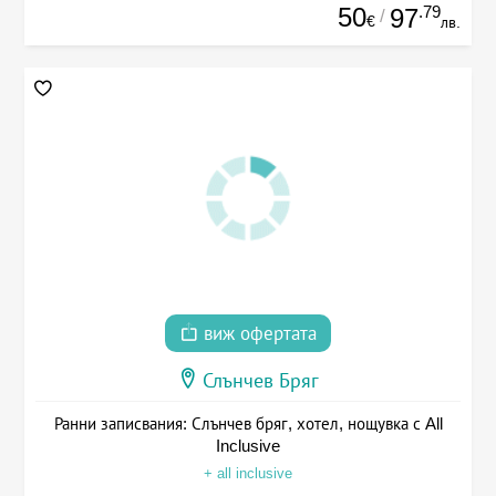
50
.79
97
/
€
лв.
виж офертата
Слънчев Бряг
Ранни записвания: Слънчев бряг, хотел, нощувка с All
Inclusive
+ all inclusive