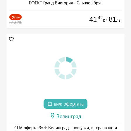
ЕФЕКТ Гранд Виктория - Слънчев бряг
-20%
.42
81
41
/
лв.
€
51.64€
виж офертата
Велинград
СПА оферта 3=4: Велинград - нощувки, изхранване и