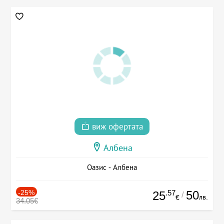
виж офертата
Албена
Оазис - Албена
-25%
.57
50
25
/
лв.
€
34.05€