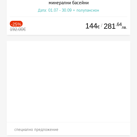
минерални басейни
Дата: 01.07 - 30.09 + полупансион
-25%
144
.64
281
/
€
лв.
192.00€
специално предложение