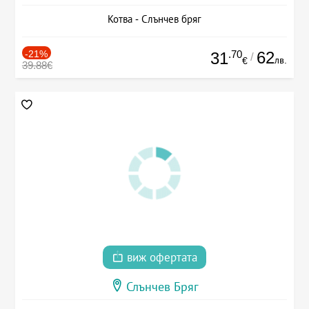
Котва - Слънчев бряг
-21%
.70
62
31
/
лв.
€
39.88€
виж офертата
Слънчев Бряг