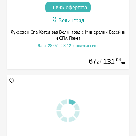
виж офертата
Велинград
Луксозен Спа Хотел във Велинград с Минерални Басейни
и СПА Пакет
Дата: 28.07 - 23.12 + полупансион
67
.04
131
/
€
лв.