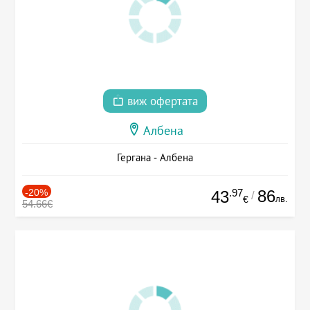
виж офертата
Албена
Гергана - Албена
-20%
.97
86
43
/
лв.
€
54.66€