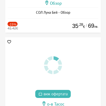
Обзор
СОЛ Луна Бей - Обзор
-15%
.28
69
35
/
лв.
€
41.42€
виж офертата
о-в Тасос