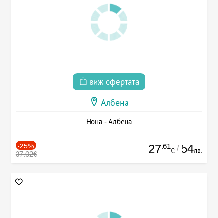
виж офертата
Албена
Нона - Албена
-25%
.61
54
27
/
лв.
€
37.02€