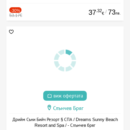
-30%
.32
73
37
/
лв.
€
53.17€
виж офертата
Слънчев Бряг
Дрийм Съни Бийч Резорт § СПА / Dreams Sunny Beach
Resort and Spa / - Слънчев бряг