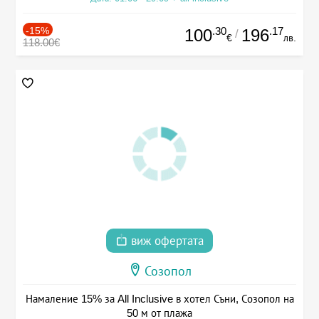
-15%
.30
.17
100
196
/
€
лв.
118.00€
виж офертата
Созопол
Намаление 15% за All Inclusive в хотел Съни, Созопол на
50 м от плажа