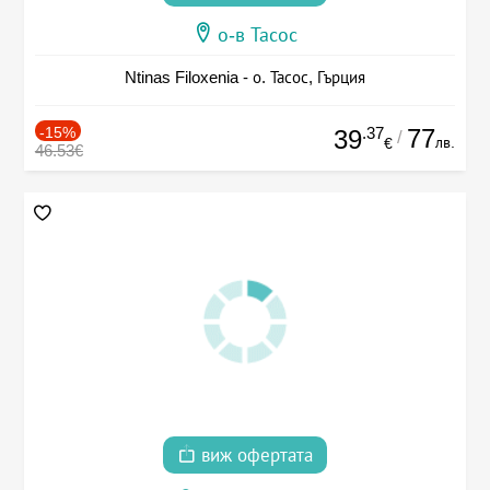
о-в Тасос
Ntinas Filoxenia - о. Тасос, Гърция
-15%
.37
77
39
/
лв.
€
46.53€
виж офертата