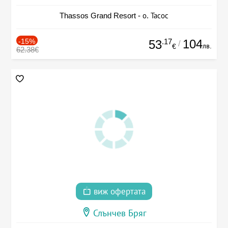
Thassos Grand Resort - о. Тасос
-15%
.17
104
53
/
лв.
€
62.38€
виж офертата
Слънчев Бряг