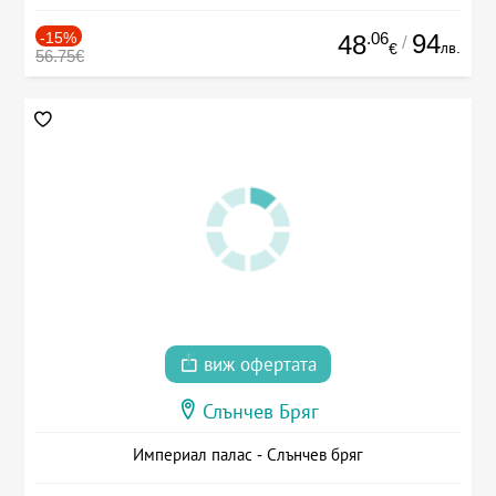
-15%
.06
94
48
/
лв.
€
56.75€
виж офертата
Слънчев Бряг
Империал палас - Слънчев бряг