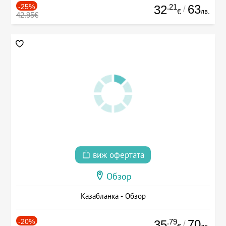
-25%
.21
63
32
/
лв.
€
42.95€
виж офертата
Обзор
Казабланка - Обзор
-20%
.79
70
35
/