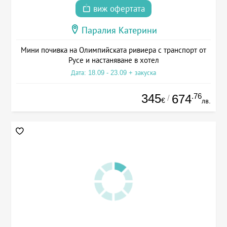
виж офертата
Паралия Катерини
Мини почивка на Олимпийската ривиера с транспорт от
Русе и настаняване в хотел
Дата: 18.09 - 23.09 + закуска
345
.76
674
/
€
лв.