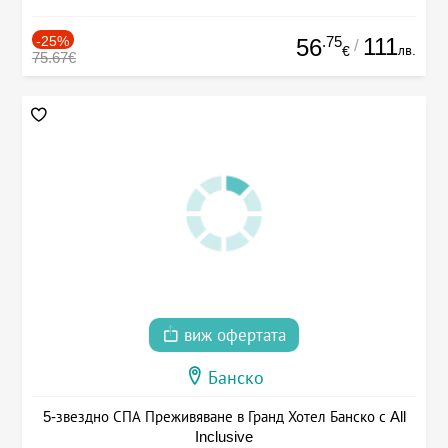
-25%
.75
111
56
/
лв.
€
75.67€
виж офертата
Банско
5-звездно СПА Преживяване в Гранд Хотел Банско с All
Inclusive