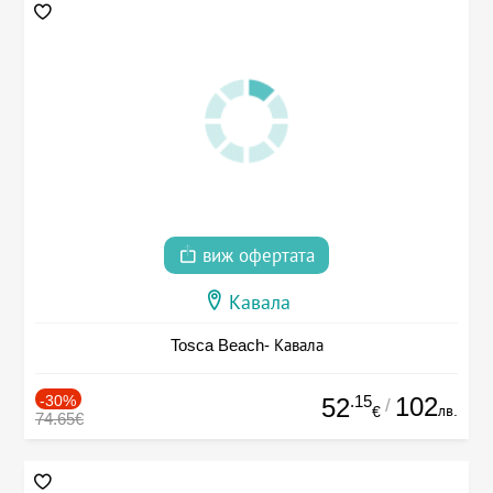
виж офертата
Кавала
Tosca Beach- Кавала
-30%
.15
102
52
/
лв.
€
74.65€