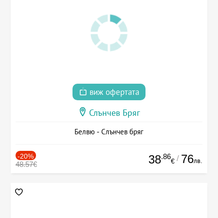
виж офертата
Слънчев Бряг
Белвю - Слънчев бряг
-20%
.86
76
38
/
лв.
€
48.57€