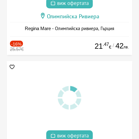
виж офертата
Олимпийска Ривиера
Regina Mare - Олимпийска ривиера, Гърция
-16%
.47
42
21
/
лв.
€
25.57€
виж офертата