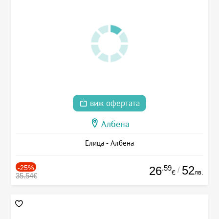
виж офертата
Албена
Елица - Албена
-25%
.59
52
26
/
лв.
€
35.54€