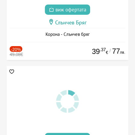
виж офертата
Слънчев Бряг
Корона - Слънчев бряг
-20%
.37
77
39
/
лв.
€
49.08€