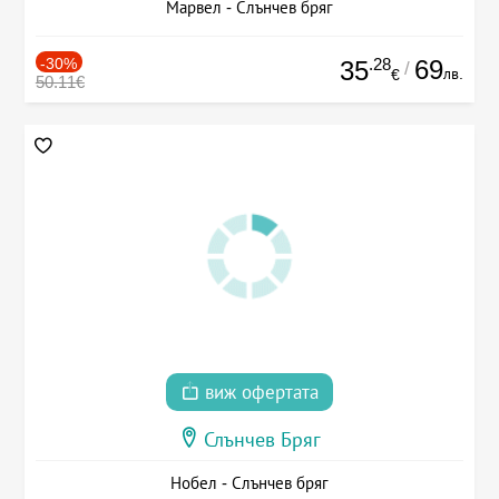
Марвел - Слънчев бряг
-30%
.28
69
35
/
лв.
€
50.11€
виж офертата
Слънчев Бряг
Нобел - Слънчев бряг