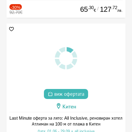
-30%
.30
.72
65
127
/
€
лв.
92.70€
виж офертата
Китен
Last Minute оферта за лято: All Inclusive, реновиран хотел
Атлиман на 100 м от плажа в Китен
Дата: 01.06 - 29.09 + all inclusive