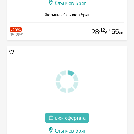
Слънчев Бряг
Жерави - Слънчев бряг
-20%
.12
55
28
/
лв.
€
35.28€
виж офертата
Слънчев Бряг