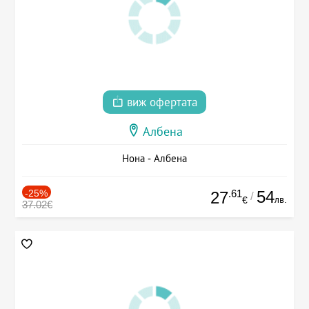
виж офертата
Албена
Нона - Албена
-25%
.61
54
27
/
лв.
€
37.02€