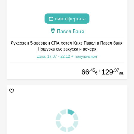
виж офертата
Павел Баня
Луксозен 5-звезден СПА хотел Княз Павел в Павел баня:
Нощувка със закуска и вечеря
Дата: 17.07 - 22.12 + полупансион
.45
.97
66
129
/
€
лв.