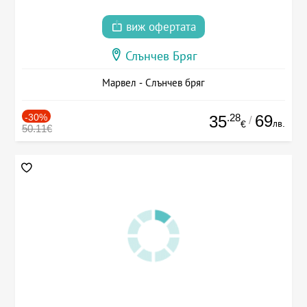
виж офертата
Слънчев Бряг
Марвел - Слънчев бряг
-30%
.28
69
35
/
лв.
€
50.11€