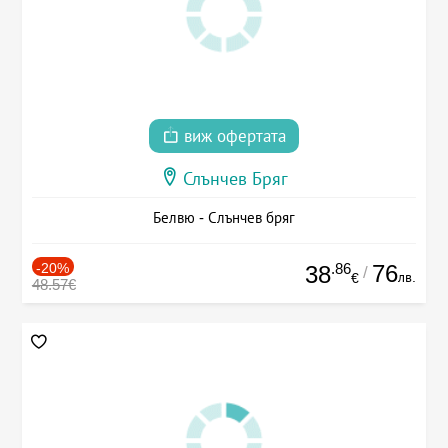
виж офертата
Слънчев Бряг
Белвю - Слънчев бряг
-20%
.86
76
38
/
лв.
€
48.57€