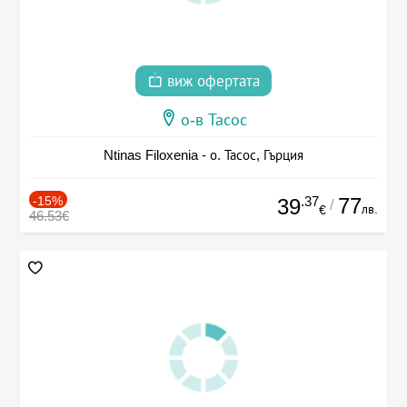
виж офертата
о-в Тасос
Ntinas Filoxenia - о. Тасос, Гърция
-15%
.37
77
39
/
лв.
€
46.53€