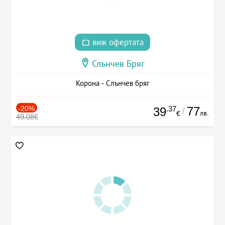
виж офертата
Слънчев Бряг
Корона - Слънчев бряг
-20%
.37
77
39
/
лв.
€
49.08€