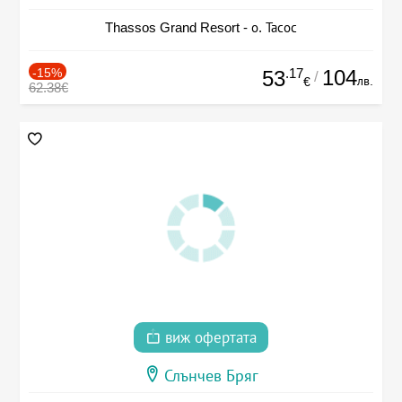
Thassos Grand Resort - о. Тасос
-15%
.17
104
53
/
лв.
€
62.38€
виж офертата
Слънчев Бряг