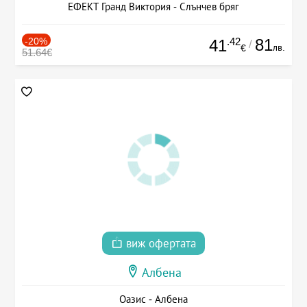
ЕФЕКТ Гранд Виктория - Слънчев бряг
-20%
.42
81
41
/
лв.
€
51.64€
виж офертата
Албена
Оазис - Албена