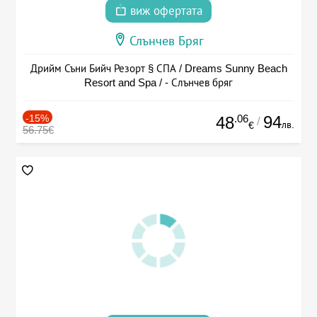
виж офертата
Слънчев Бряг
Дрийм Съни Бийч Резорт § СПА / Dreams Sunny Beach
Resort and Spa / - Слънчев бряг
-15%
.06
94
48
/
лв.
€
56.75€