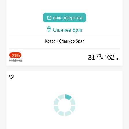
виж офертата
Слънчев Бряг
Котва - Слънчев бряг
-21%
.70
62
31
/
лв.
€
39.88€