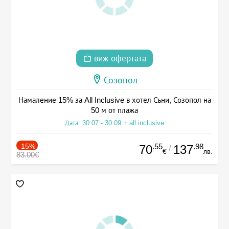
виж офертата
Созопол
Намаление 15% за All Inclusive в хотел Съни, Созопол на
50 м от плажа
Дата: 30.07 - 30.09 + all inclusive
-15%
.55
.98
70
137
/
€
лв.
83.00€