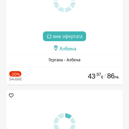
виж офертата
Албена
Гергана - Албена
-20%
.97
86
43
/
лв.
€
54.66€