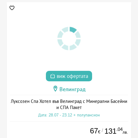
виж офертата
Велинград
Луксозен Спа Хотел във Велинград с Минерални Басейни
и СПА Пакет
Дата: 28.07 - 23.12 + полупансион
67
.04
131
/
€
лв.