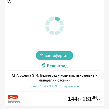
виж офертата
Велинград
СПА оферта 3=4: Велинград - нощувки, изхранване и
минерални басейни
Дата: 01.07 - 30.09 + полупансион
-25%
144
.64
281
/
€
лв.
192.00€