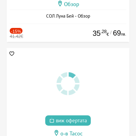
Обзор
СОЛ Луна Бей - Обзор
-15%
.28
69
35
/
лв.
€
41.42€
виж офертата
о-в Тасос