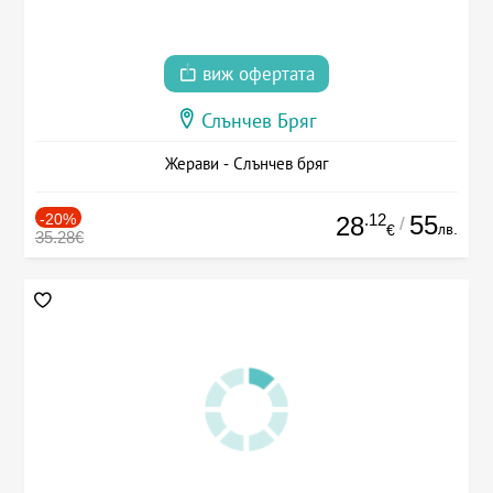
виж офертата
Слънчев Бряг
Жерави - Слънчев бряг
-20%
.12
55
28
/
лв.
€
35.28€