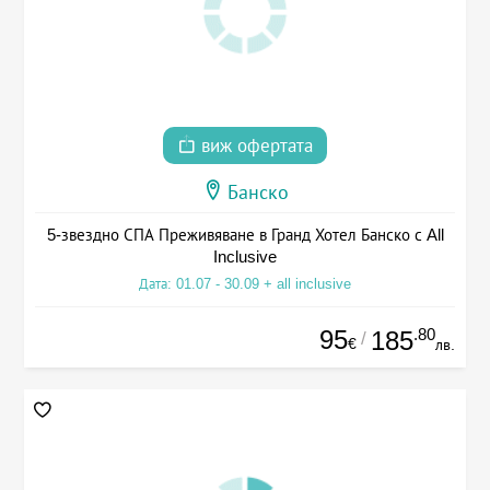
виж офертата
Банско
5-звездно СПА Преживяване в Гранд Хотел Банско с All
Inclusive
Дата: 01.07 - 30.09 + all inclusive
95
.80
185
/
€
лв.