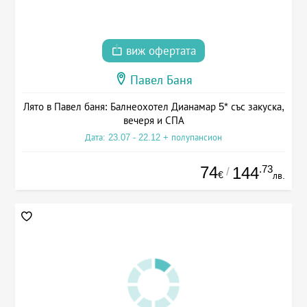
виж офертата
Павел Баня
Лято в Павел баня: Балнеохотел Дианамар 5* със закуска,
вечеря и СПА
Дата: 23.07 - 22.12 + полупансион
74
.73
144
/
€
лв.