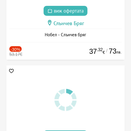
виж офертата
Слънчев Бряг
Нобел - Слънчев бряг
-30%
.32
73
37
/
лв.
€
53.17€