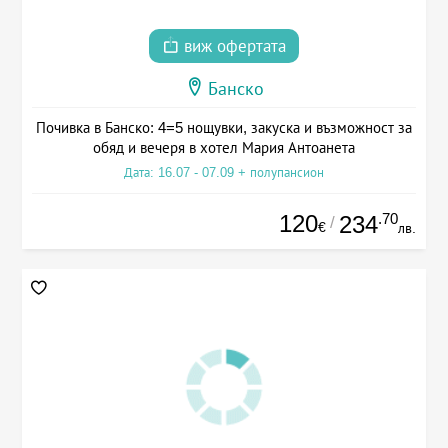
виж офертата
Банско
Почивка в Банско: 4=5 нощувки, закуска и възможност за
обяд и вечеря в хотел Мария Антоанета
Дата: 16.07 - 07.09 + полупансион
120
.70
234
/
€
лв.