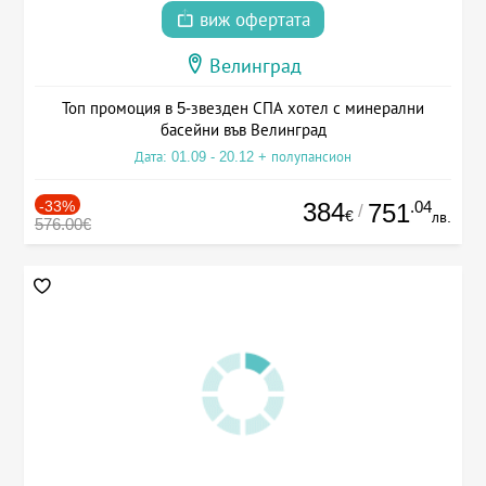
виж офертата
Велинград
Топ промоция в 5-звезден СПА хотел с минерални
басейни във Велинград
Дата: 01.09 - 20.12 + полупансион
-33%
384
.04
751
/
€
лв.
576.00€