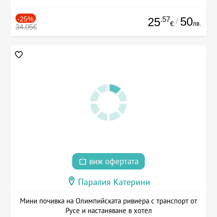
-25%
.57
50
25
/
лв.
€
34.05€
виж офертата
Паралия Катерини
Мини почивка на Олимпийската ривиера с транспорт от
Русе и настаняване в хотел