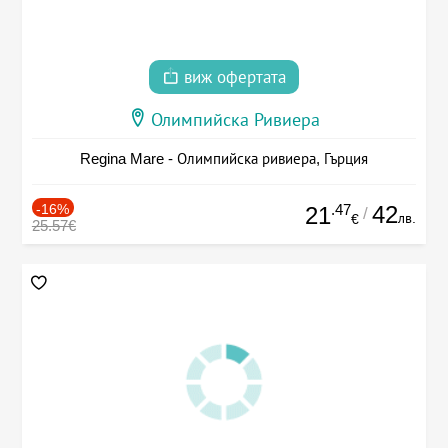
виж офертата
Олимпийска Ривиера
Regina Mare - Олимпийска ривиера, Гърция
-16%
.47
42
21
/
лв.
€
25.57€