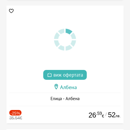
виж офертата
Албена
Елица - Албена
-25%
.59
52
26
/
лв.
€
35.54€