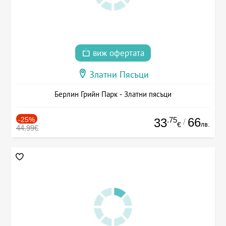
виж офертата
Златни Пясъци
Берлин Грийн Парк - Златни пясъци
-25%
.75
66
33
/
лв.
€
44.99€