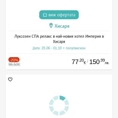
виж офертата
Хисаря
Луксозен СПА релакс в най-новия хотел Империя в
Хисаря
Дата: 25.06 - 01.10 + полупансион
-20%
.20
.99
77
150
/
€
лв.
96.50€