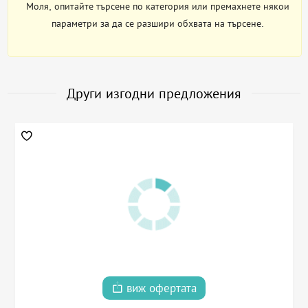
Моля, опитайте търсене по категория или премахнете някои
параметри за да се разшири обхвата на търсене.
Други изгодни предложения
виж офертата