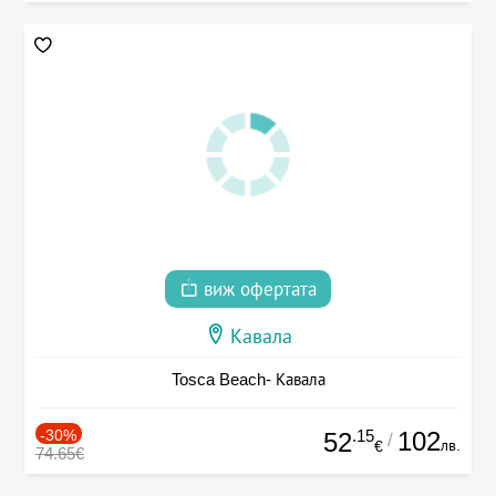
виж офертата
Кавала
Tosca Beach- Кавала
-30%
.15
102
52
/
лв.
€
74.65€