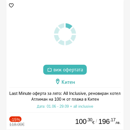
виж офертата
Китен
Last Minute оферта за лято: All Inclusive, реновиран хотел
Атлиман на 100 м от плажа в Китен
Дата: 01.06 - 29.09 + all inclusive
-15%
.30
.17
100
196
/
€
лв.
118.00€