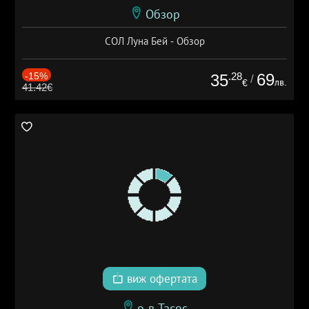
Обзор
СОЛ Луна Бей - Обзор
-15%
.28
69
35
/
лв.
€
41.42€
виж офертата
о-в Тасос