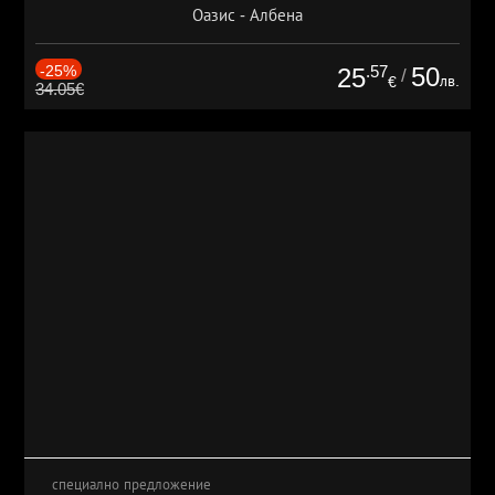
Оазис - Албена
-25%
.57
50
25
/
лв.
€
34.05€
специално предложение