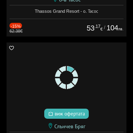
Thassos Grand Resort - о. Тасос
-15%
.17
104
53
/
лв.
€
62.38€
виж офертата
Слънчев Бряг