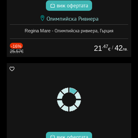
виж офертата
Олимпийска Ривиера
Regina Mare - Олимпийска ривиера, Гърция
-16%
.47
42
21
/
лв.
€
25.57€
виж офертата