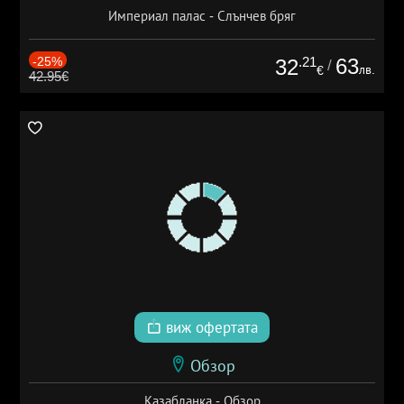
Империал палас - Слънчев бряг
-25%
.21
63
32
/
лв.
€
42.95€
виж офертата
Обзор
Казабланка - Обзор