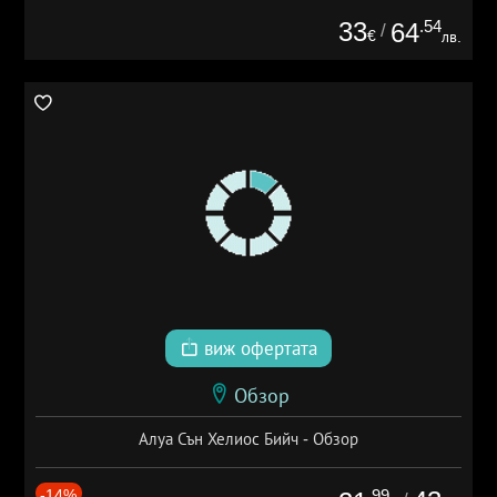
33
.54
64
/
€
лв.
виж офертата
Обзор
Алуа Сън Хелиос Бийч - Обзор
-14%
.99