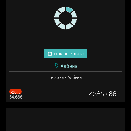
виж офертата
Албена
Гергана - Албена
-20%
.97
86
43
/
лв.
€
54.66€