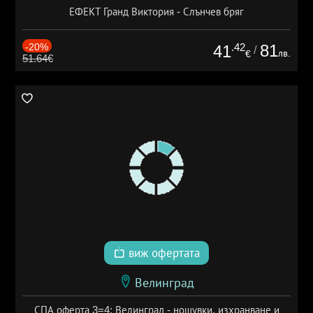
ЕФЕКТ Гранд Виктория - Слънчев бряг
-20%
.42
81
41
/
лв.
€
51.64€
виж офертата
Велинград
СПА оферта 3=4: Велинград - нощувки, изхранване и