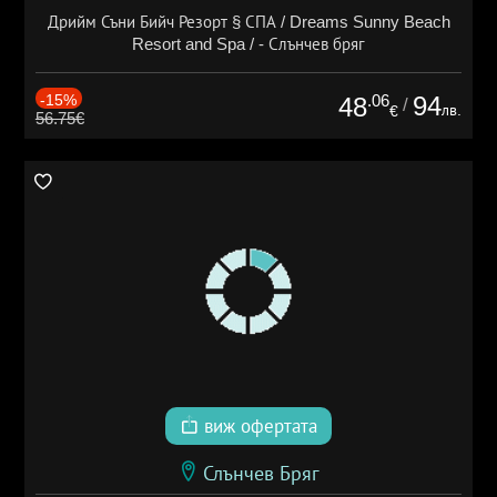
Дрийм Съни Бийч Резорт § СПА / Dreams Sunny Beach
Resort and Spa / - Слънчев бряг
-15%
.06
94
48
/
лв.
€
56.75€
виж офертата
Слънчев Бряг