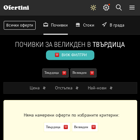
Ofertini
Почивки
Стоки
В града
Всички оферти
ПОЧИВКИ ЗА ВЕЛИКДЕН В
ТВЪРДИЦА
ВИЖ ФИЛТРИ
Твърдица
Великден
Цена
Отстъпка
Най-нови
Няма намерени оферти по избраните критерии:
Твърдица
Великден