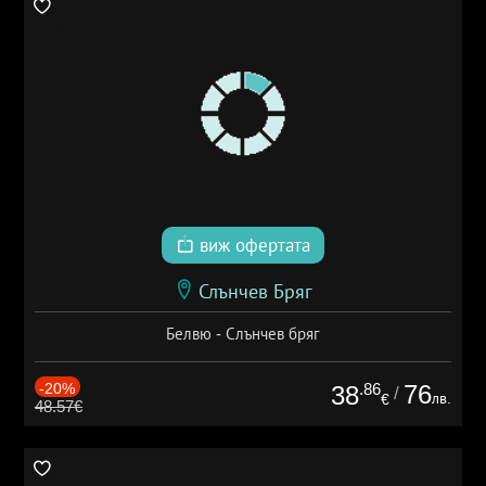
виж офертата
Слънчев Бряг
Белвю - Слънчев бряг
-20%
.86
76
38
/
лв.
€
48.57€