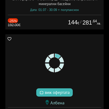
минерални басейни
Дата: 01.07 - 30.09 + полупансион
-25%
144
.64
281
/
€
лв.
192.00€
виж офертата
Албена