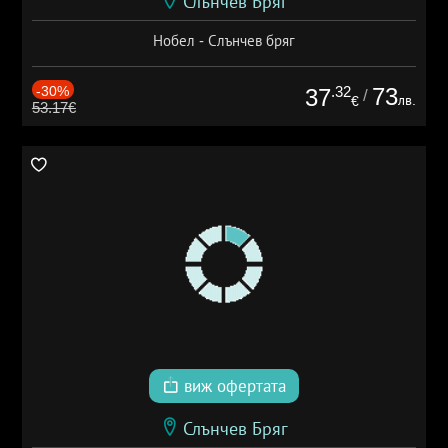
Слънчев Бряг
Нобел - Слънчев бряг
-30%
.32
73
37
/
лв.
€
53.17€
виж офертата
Слънчев Бряг