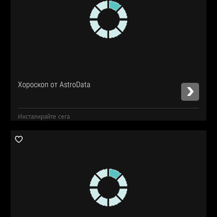
Хороскоп от AstroData
Инсталирайте сега