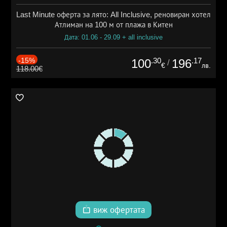
Last Minute оферта за лято: All Inclusive, реновиран хотел
Атлиман на 100 м от плажа в Китен
Дата: 01.06 - 29.09 + all inclusive
-15%
.30
.17
100
196
/
€
лв.
118.00€
виж офертата