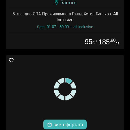
Банско
5-звездно СПА Преживяване в Гранд Хотел Банско с All
Inclusive
Дата: 01.07 - 30.09 + all inclusive
95
.80
185
/
€
лв.
виж офертата