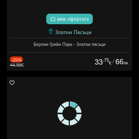
виж офертата
Златни Пясъци
Берлин Грийн Парк - Златни пясъци
-25%
.75
66
33
/
лв.
€
44.99€