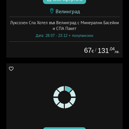
Велинград
Луксозен Спа Хотел във Велинград с Минерални Басейни
и СПА Пакет
Дата: 28.07 - 23.12 + полупансион
67
.04
131
/
€
лв.