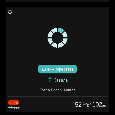
виж офертата
Кавала
Tosca Beach- Кавала
-30%
.15
102
52
/
лв.
€
74.65€