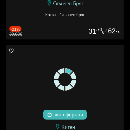
Слънчев Бряг
Котва - Слънчев бряг
-21%
.70
62
31
/
лв.
€
39.88€
виж офертата
Китен