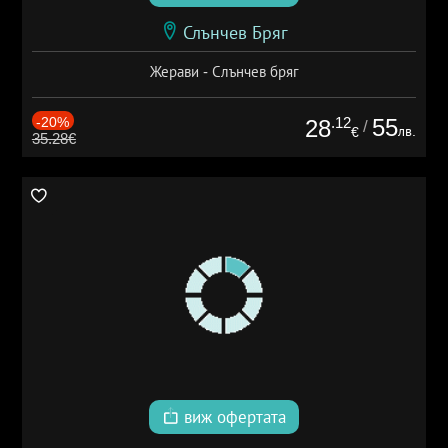
Слънчев Бряг
Жерави - Слънчев бряг
-20%
.12
55
28
/
лв.
€
35.28€
виж офертата