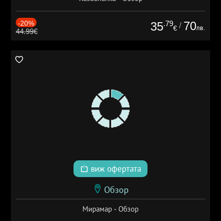
-20%
.79
70
35
/
лв.
€
44.99€
виж офертата
Обзор
Мирамар - Обзор