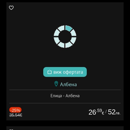
виж офертата
Албена
Елица - Албена
-25%
.59
52
26
/
лв.
€
35.54€