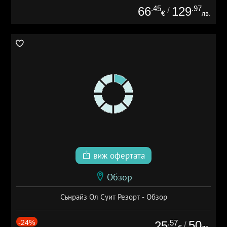
.45
.97
66
129
/
€
лв.
виж офертата
Обзор
Сънрайз Ол Суит Резорт - Обзор
-24%
.57
50
25
/
лв.