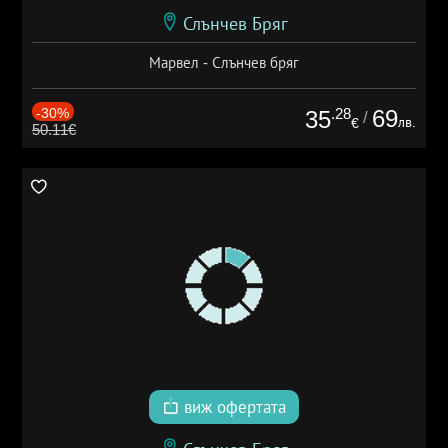
Слънчев Бряг
Марвел - Слънчев бряг
-30%
.28
69
35
/
лв.
€
50.11€
виж офертата