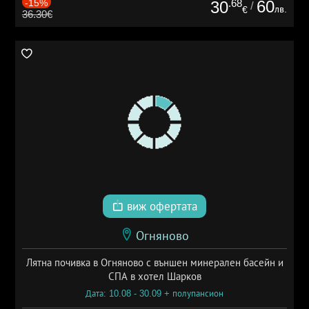
-15%
.68
60
30
/
лв.
€
36.30€
виж офертата
Огняново
Лятна почивка в Огняново с външен минерален басейн и
СПА в хотел Шарков
Дата: 10.08 - 30.09 + полупансион