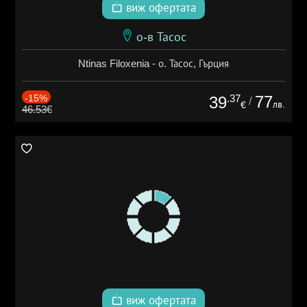
виж офертата
о-в Тасос
Ntinas Filoxenia - о. Тасос, Гърция
-15%
.37
77
39
/
лв.
€
46.53€
виж офертата