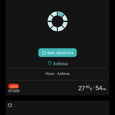
виж офертата
Албена
Нона - Албена
-25%
.61
54
27
/
лв.
€
37.02€