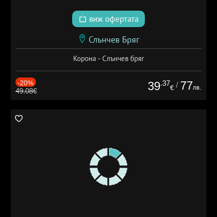
виж офертата
Слънчев Бряг
Корона - Слънчев бряг
-20%
.37
77
39
/
лв.
€
49.08€