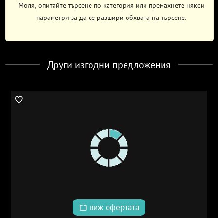
Моля, опитайте търсене по категория или премахнете някои
параметри за да се разшири обхвата на търсене.
Други изгодни предложения
виж офертата