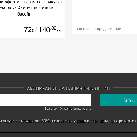
и оферти за двама със закуска
Комплекс Асеневци с открит
басейн
Дата: 26.06 - 07.09 + закуска
72
.82
140
/
специално предложение
€
лв.
АБОНИРАЙ СЕ ЗА НАШИЯ Е-БЮЛЕТИН
Без спам. Отказ по всяко време.
 услуги с отстъпки до -60%. Резервирай уикенд в планината, СПА релакс ил