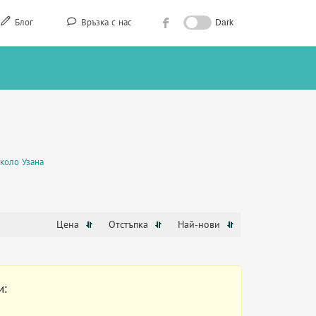
Блог
Връзка с нас
Dark
коло Узана
Цена
Отстъпка
Най-нови
и: