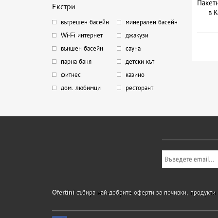
Пакетн
Екстри
в 
вътрешен басейн
минерален басейн
Wi-Fi интернет
джакузи
външен басейн
сауна
парна баня
детски кът
фитнес
казино
дом. любимци
ресторант
Ofertini
събира най-добрите оферти за почивки, продукти и