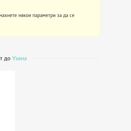
махнете някои параметри за да се
ст до
Узана