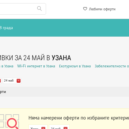
Любими оферти
В града
ВКИ ЗА 24 МАЙ В
УЗАНА
 в Узана
Wi-Fi интернет в Узана
Екотуризъм в Узана
Забележителности о
24 май
рти
Няма намерени оферти по избраните критери
Узана
24 май