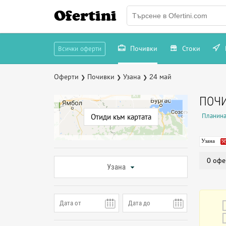
Ofertini
Почивки
Стоки
Всички оферти
Оферти
Почивки
Узана
24 май
❯
❯
❯
ПОЧИ
Планина
Отиди към картата
Узана
0 офе
Узана