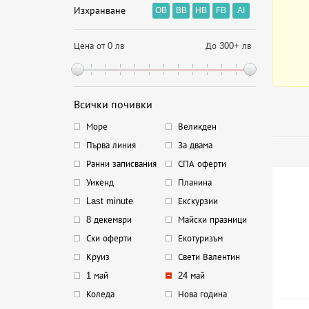
Изхранване
OB
BB
HB
FB
AI
Цена от 0 лв
До 300+ лв
Всички почивки
Море
Великден
Първа линия
За двама
Ранни записвания
СПА оферти
Уикенд
Планина
Last minute
Екскурзии
8 декември
Майски празници
Ски оферти
Екотуризъм
Круиз
Свети Валентин
1 май
24 май
Коледа
Нова година