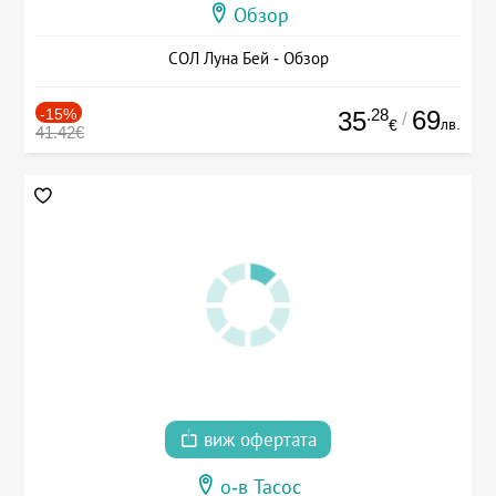
Обзор
СОЛ Луна Бей - Обзор
-15%
.28
69
35
/
лв.
€
41.42€
виж офертата
о-в Тасос