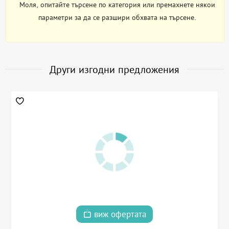
Моля, опитайте търсене по категория или премахнете някои
параметри за да се разшири обхвата на търсене.
Други изгодни предложения
виж офертата