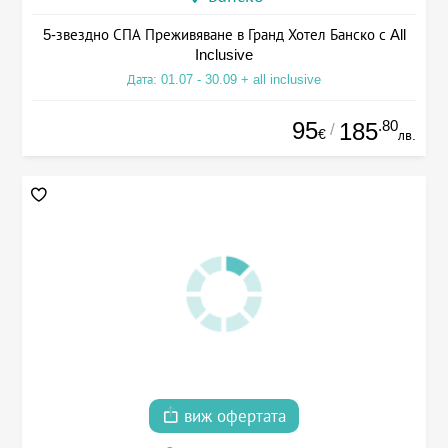
5-звездно СПА Преживяване в Гранд Хотел Банско с All
Inclusive
Дата: 01.07 - 30.09 + all inclusive
95
.80
185
/
€
лв.
виж офертата