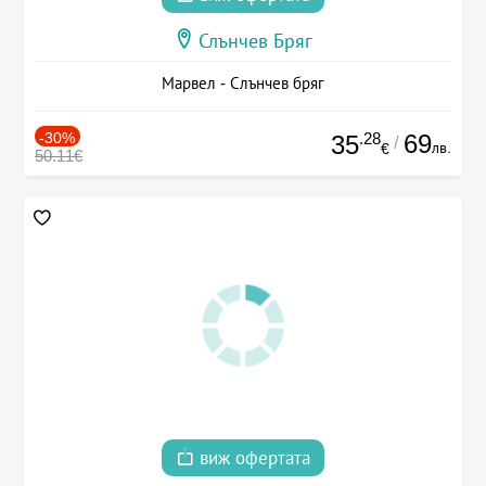
Слънчев Бряг
Марвел - Слънчев бряг
-30%
.28
69
35
/
лв.
€
50.11€
виж офертата