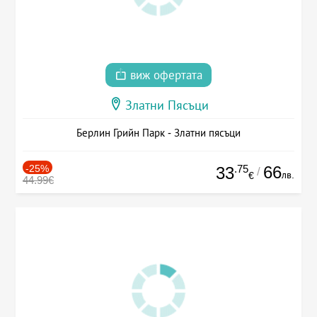
виж офертата
Златни Пясъци
Берлин Грийн Парк - Златни пясъци
-25%
.75
66
33
/
лв.
€
44.99€