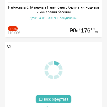
Най-новата СПА перла в Павел баня с безплатни нощувки
и минерални басейни
Дата: 04.08 - 30.09 + полупансион
-18%
90
.03
176
/
€
лв.
110.00€
виж офертата