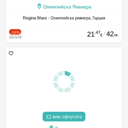
Олимпийска Ривиера
Regina Mare - Олимпийска ривиера, Гърция
-16%
.47
42
21
/
лв.
€
25.57€
виж офертата