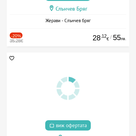
Слънчев Бряг
Жерави - Слънчев бряг
-20%
.12
55
28
/
лв.
€
35.28€
виж офертата