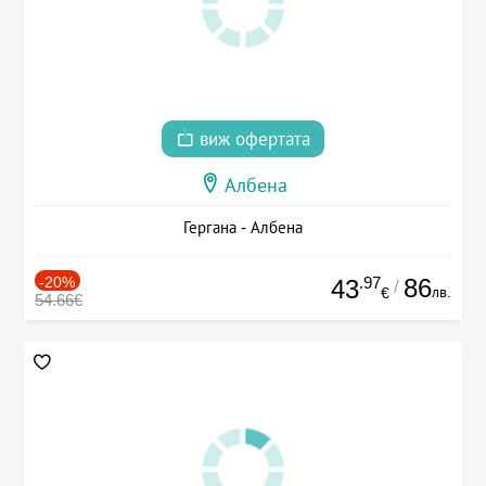
виж офертата
Албена
Гергана - Албена
-20%
.97
86
43
/
лв.
€
54.66€