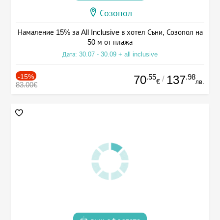
Созопол
Намаление 15% за All Inclusive в хотел Съни, Созопол на
50 м от плажа
Дата: 30.07 - 30.09 + all inclusive
-15%
.55
.98
70
137
/
€
лв.
83.00€