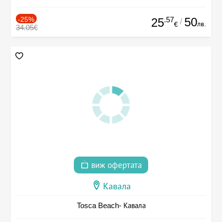
-25%
.57
50
25
/
лв.
€
34.05€
виж офертата
Кавала
Tosca Beach- Кавала