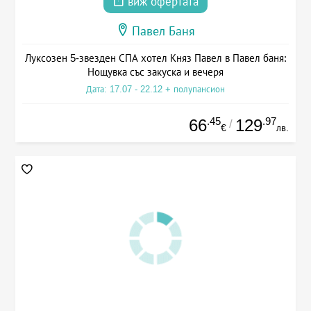
виж офертата
Павел Баня
Луксозен 5-звезден СПА хотел Княз Павел в Павел баня:
Нощувка със закуска и вечеря
Дата: 17.07 - 22.12 + полупансион
.45
.97
66
129
/
€
лв.