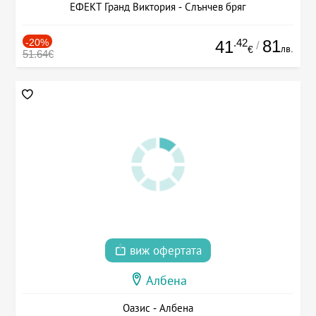
ЕФЕКТ Гранд Виктория - Слънчев бряг
-20%
.42
81
41
/
лв.
€
51.64€
виж офертата
Албена
Оазис - Албена