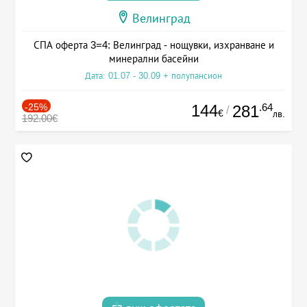
Велинград
СПА оферта 3=4: Велинград - нощувки, изхранване и
минерални басейни
Дата: 01.07 - 30.09 + полупансион
-25%
144
.64
281
/
€
лв.
192.00€