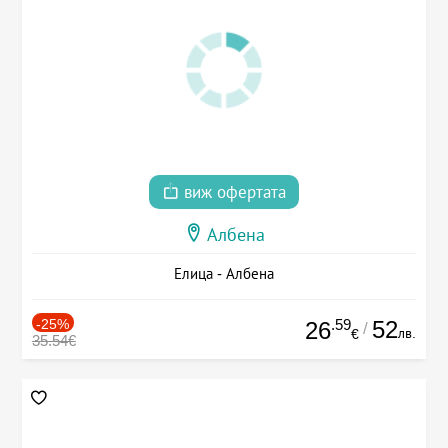
виж офертата
Албена
Елица - Албена
-25%
.59
52
26
/
лв.
€
35.54€