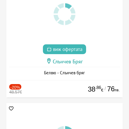
виж офертата
Слънчев Бряг
Белвю - Слънчев бряг
-20%
.86
76
38
/
лв.
€
48.57€