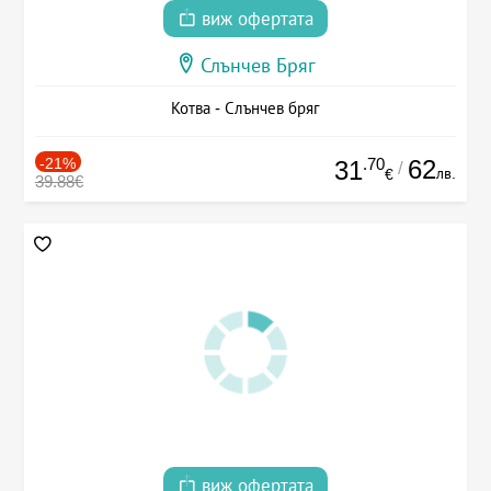
виж офертата
Слънчев Бряг
Котва - Слънчев бряг
-21%
.70
62
31
/
лв.
€
39.88€
виж офертата