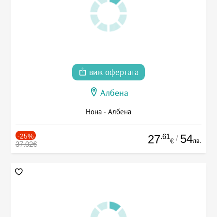
виж офертата
Албена
Нона - Албена
-25%
.61
54
27
/
лв.
€
37.02€