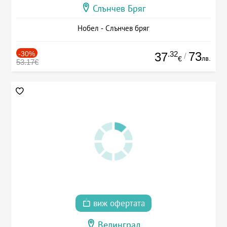
Слънчев Бряг
Нобел - Слънчев бряг
-30%
.32
73
37
/
лв.
€
53.17€
виж офертата
Велинград