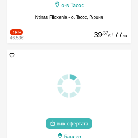
о-в Тасос
Ntinas Filoxenia - о. Тасос, Гърция
-15%
.37
77
39
/
лв.
€
46.53€
виж офертата
Банско