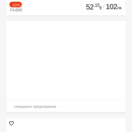
-30%
.15
102
52
/
лв.
€
74.65€
специално предложение