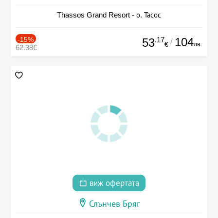
Thassos Grand Resort - о. Тасос
-15%
.17
104
53
/
лв.
€
62.38€
виж офертата
Слънчев Бряг