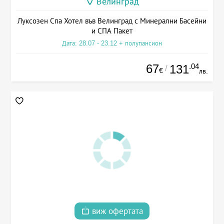
Велинград
Луксозен Спа Хотел във Велинград с Минерални Басейни
и СПА Пакет
Дата: 28.07 - 23.12 + полупансион
67
.04
131
/
€
лв.
виж офертата