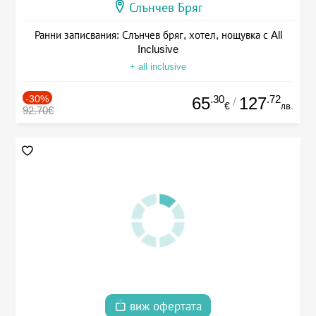
Слънчев Бряг
Ранни записвания: Слънчев бряг, хотел, нощувка с All
Inclusive
+ all inclusive
-30%
.30
.72
65
127
/
€
лв.
92.70€
виж офертата