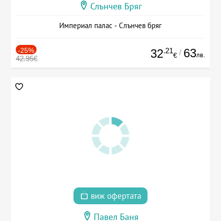
Слънчев Бряг
Империал палас - Слънчев бряг
-25%
.21
63
32
/
лв.
€
42.95€
виж офертата
Павел Баня