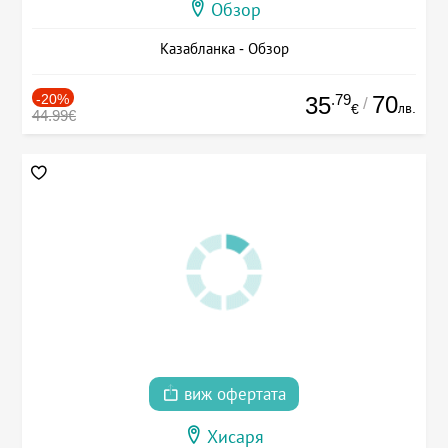
Обзор
Казабланка - Обзор
-20%
.79
70
35
/
лв.
€
44.99€
виж офертата
Хисаря