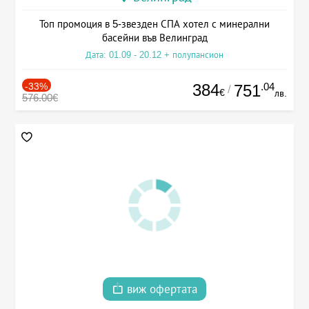
Топ промоция в 5-звезден СПА хотел с минерални
басейни във Велинград
Дата: 01.09 - 20.12 + полупансион
-33%
384
.04
751
/
€
лв.
576.00€
виж офертата