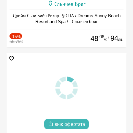
Слънчев Бряг
Дрийм Съни Бийч Резорт § СПА / Dreams Sunny Beach
Resort and Spa / - Слънчев бряг
-15%
.06
94
48
/
лв.
€
56.75€
виж офертата