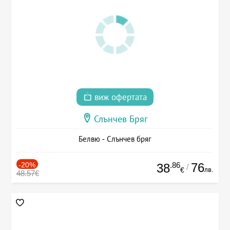
виж офертата
Слънчев Бряг
Белвю - Слънчев бряг
-20%
.86
76
38
/
лв.
€
48.57€