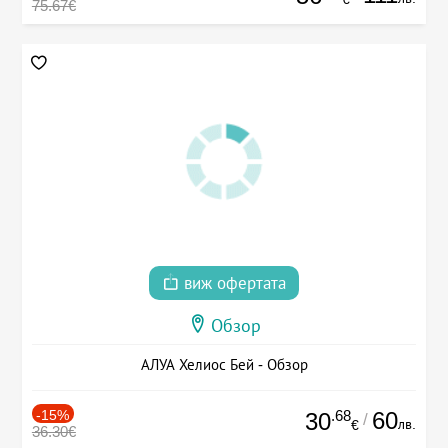
75.67€
виж офертата
Обзор
АЛУА Хелиос Бей - Обзор
-15%
.68
60
30
/
лв.
€
36.30€