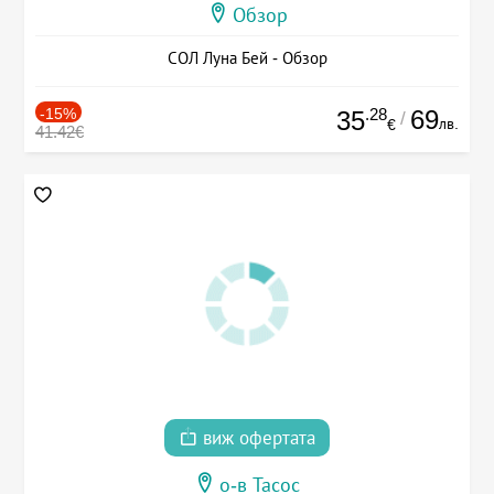
Обзор
СОЛ Луна Бей - Обзор
-15%
.28
69
35
/
лв.
€
41.42€
виж офертата
о-в Тасос