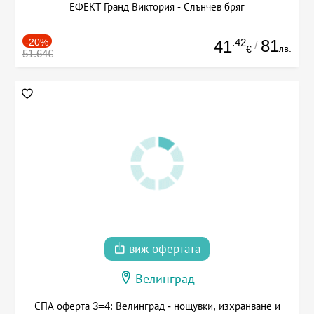
ЕФЕКТ Гранд Виктория - Слънчев бряг
-20%
.42
81
41
/
лв.
€
51.64€
виж офертата
Велинград
СПА оферта 3=4: Велинград - нощувки, изхранване и