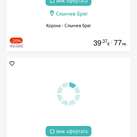
виж офертата
Слънчев Бряг
Корона - Слънчев бряг
-20%
.37
77
39
/
лв.
€
49.08€
виж офертата