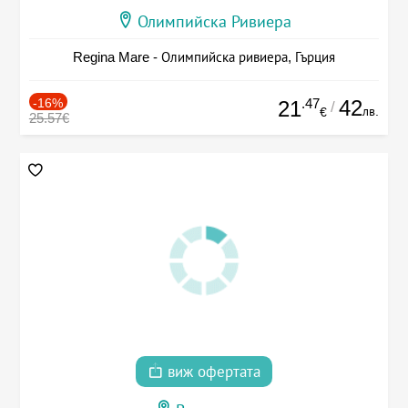
Олимпийска Ривиера
Regina Mare - Олимпийска ривиера, Гърция
-16%
.47
42
21
/
лв.
€
25.57€
виж офертата