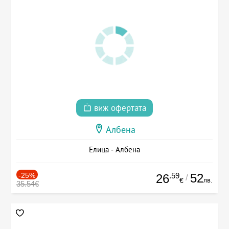
виж офертата
Албена
Елица - Албена
-25%
.59
52
26
/
лв.
€
35.54€