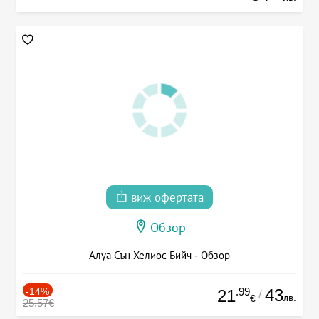
виж офертата
Обзор
Алуа Сън Хелиос Бийч - Обзор
-14%
.99
43
21
/
лв.
€
25.57€