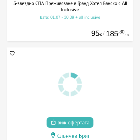
5-звездно СПА Преживяване в Гранд Хотел Банско с All
Inclusive
Дата: 01.07 - 30.09 + all inclusive
95
.80
185
/
€
лв.
виж офертата
Слънчев Бряг