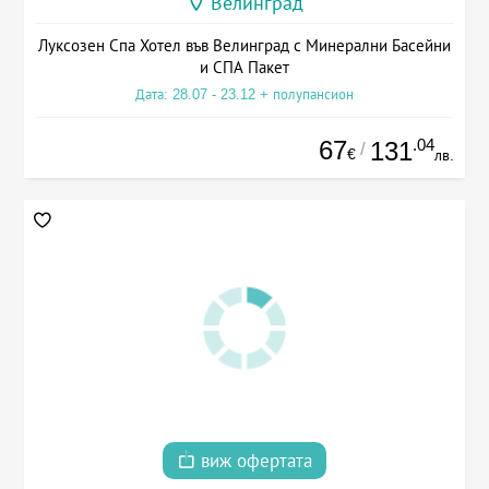
Велинград
Луксозен Спа Хотел във Велинград с Минерални Басейни
и СПА Пакет
Дата: 28.07 - 23.12 + полупансион
67
.04
131
/
€
лв.
виж офертата