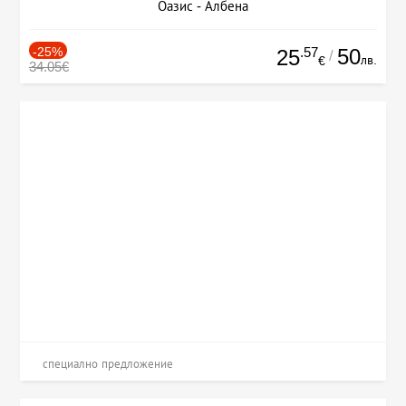
Оазис - Албена
-25%
.57
50
25
/
лв.
€
34.05€
специално предложение