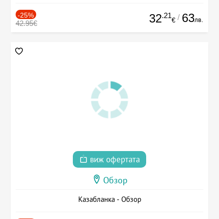
-25%
.21
63
32
/
лв.
€
42.95€
виж офертата
Обзор
Казабланка - Обзор