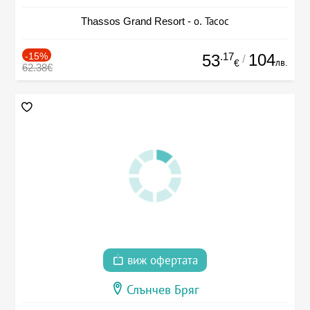
Thassos Grand Resort - о. Тасос
-15%
.17
104
53
/
лв.
€
62.38€
виж офертата
Слънчев Бряг