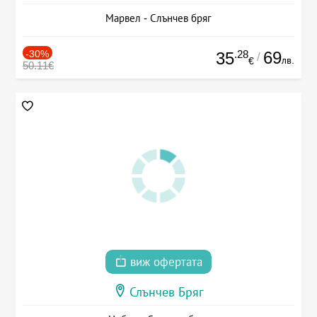
Марвел - Слънчев бряг
-30%
.28
69
35
/
лв.
€
50.11€
виж офертата
Слънчев Бряг