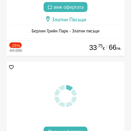
виж офертата
Златни Пясъци
Берлин Грийн Парк - Златни пясъци
-25%
.75
66
33
/
лв.
€
44.99€