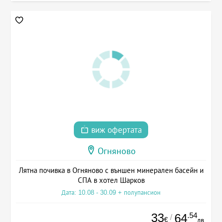
виж офертата
Огняново
Лятна почивка в Огняново с външен минерален басейн и
СПА в хотел Шарков
Дата: 10.08 - 30.09 + полупансион
33
.54
64
/
€
лв.