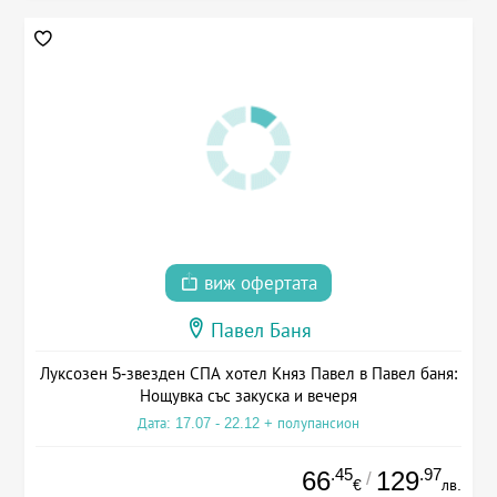
виж офертата
Павел Баня
Луксозен 5-звезден СПА хотел Княз Павел в Павел баня:
Нощувка със закуска и вечеря
Дата: 17.07 - 22.12 + полупансион
.45
.97
66
129
/
€
лв.