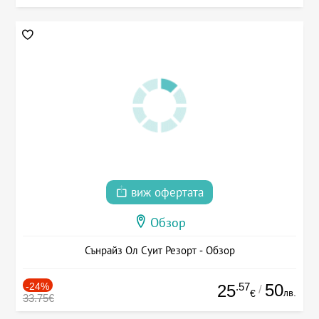
виж офертата
Обзор
Сънрайз Ол Суит Резорт - Обзор
-24%
.57
50
25
/
лв.
€
33.75€