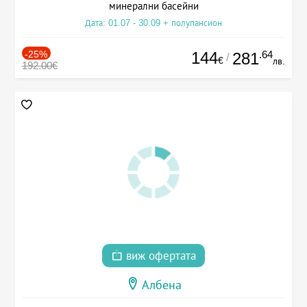
минерални басейни
Дата: 01.07 - 30.09 + полупансион
-25%
144
.64
281
/
€
лв.
192.00€
виж офертата
Албена