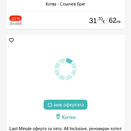
Котва - Слънчев бряг
-21%
.70
62
31
/
лв.
€
39.88€
виж офертата
Китен
Last Minute оферта за лято: All Inclusive, реновиран хотел