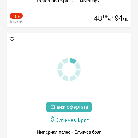
Resort and Spa / - Слънчев бряг
-15%
.06
94
48
/
лв.
€
56.75€
виж офертата
Слънчев Бряг
Империал палас - Слънчев бряг