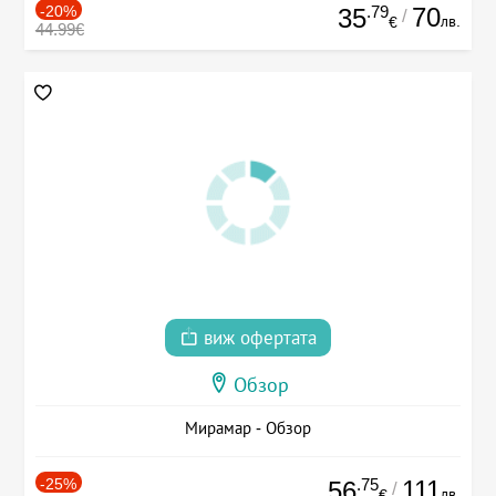
-20%
.79
70
35
/
лв.
€
44.99€
виж офертата
Обзор
Мирамар - Обзор
-25%
.75
111
56
/
лв.
€