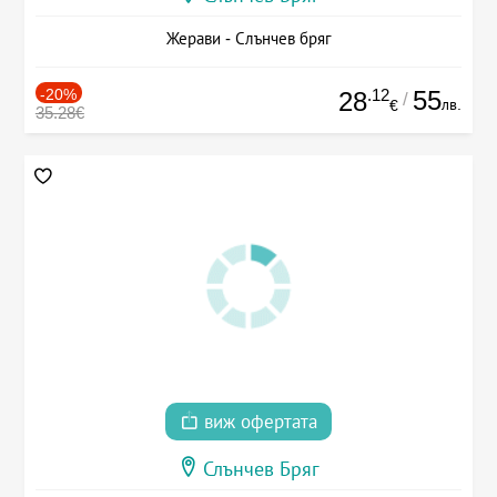
Жерави - Слънчев бряг
-20%
.12
55
28
/
лв.
€
35.28€
виж офертата
Слънчев Бряг