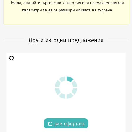
Моля, опитайте търсене по категория или премахнете някои
параметри за да се разшири обхвата на търсене.
Други изгодни предложения
виж офертата