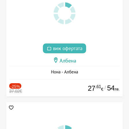
виж офертата
Албена
Нона - Албена
-25%
.61
54
27
/
лв.
€
37.02€