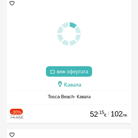
виж офертата
Кавала
Tosca Beach- Кавала
-30%
.15
102
52
/
лв.
€
74.65€