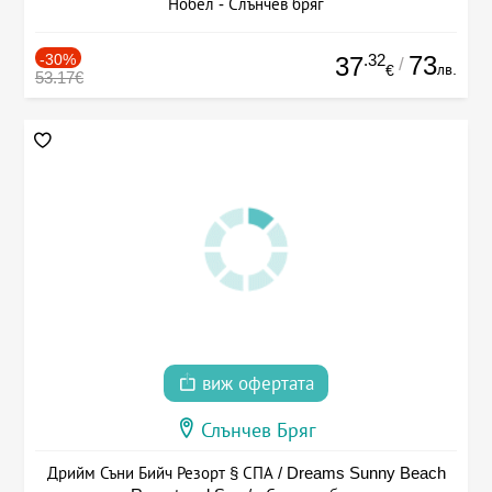
Нобел - Слънчев бряг
-30%
.32
73
37
/
лв.
€
53.17€
виж офертата
Слънчев Бряг
Дрийм Съни Бийч Резорт § СПА / Dreams Sunny Beach