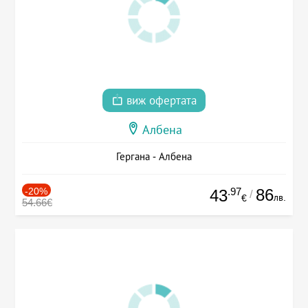
виж офертата
Албена
Гергана - Албена
-20%
.97
86
43
/
лв.
€
54.66€