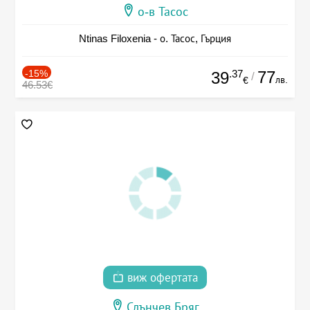
о-в Тасос
Ntinas Filoxenia - о. Тасос, Гърция
-15%
.37
77
39
/
лв.
€
46.53€
виж офертата
Слънчев Бряг