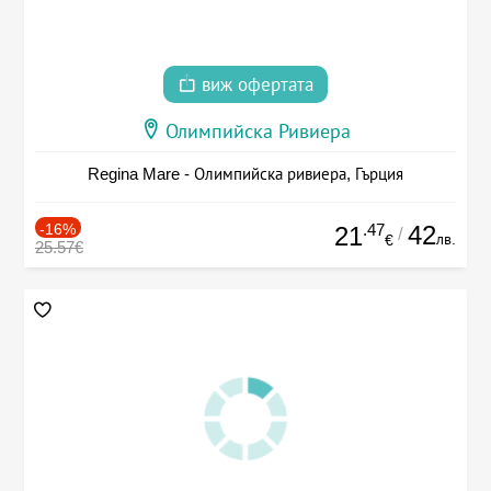
виж офертата
Олимпийска Ривиера
Regina Mare - Олимпийска ривиера, Гърция
-16%
.47
42
21
/
лв.
€
25.57€