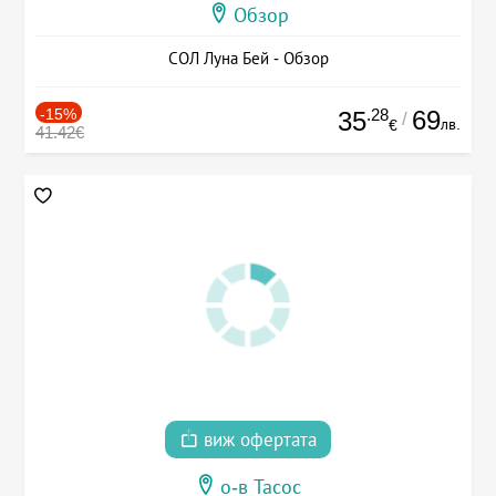
Обзор
СОЛ Луна Бей - Обзор
-15%
.28
69
35
/
лв.
€
41.42€
виж офертата
о-в Тасос