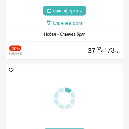
виж офертата
Слънчев Бряг
Нобел - Слънчев бряг
-30%
.32
73
37
/
лв.
€
53.17€