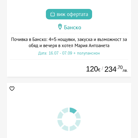
виж офертата
Банско
Почивка в Банско: 4=5 нощувки, закуска и възможност за
обяд и вечеря в хотел Мария Антоанета
Дата: 16.07 - 07.09 + полупансион
120
.70
234
/
€
лв.