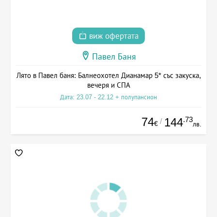
виж офертата
Павел Баня
Лято в Павел баня: Балнеохотел Дианамар 5* със закуска,
вечеря и СПА
Дата: 23.07 - 22.12 + полупансион
74
.73
144
/
€
лв.