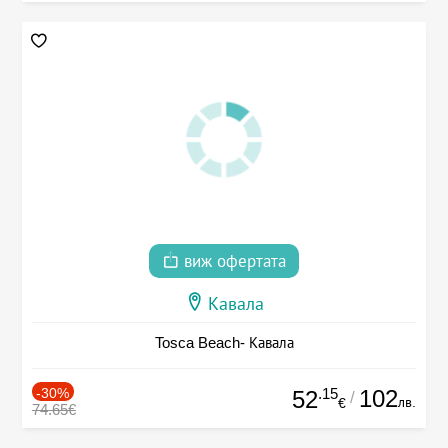
виж офертата
Кавала
Tosca Beach- Кавала
-30%
.15
102
52
/
лв.
€
74.65€