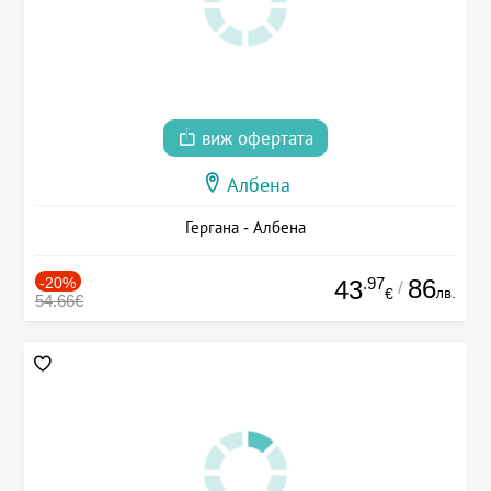
виж офертата
Албена
Гергана - Албена
-20%
.97
86
43
/
лв.
€
54.66€