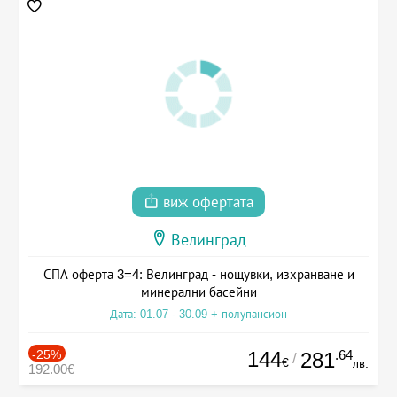
виж офертата
Велинград
СПА оферта 3=4: Велинград - нощувки, изхранване и
минерални басейни
Дата: 01.07 - 30.09 + полупансион
-25%
144
.64
281
/
€
лв.
192.00€