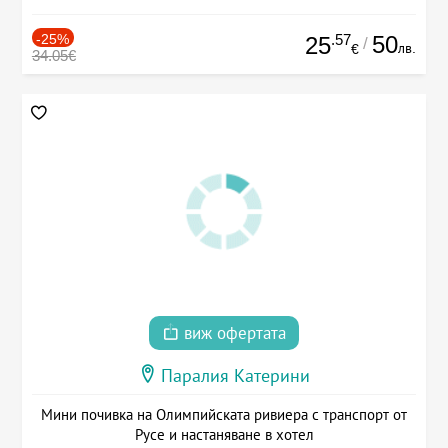
-25%
.57
50
25
/
лв.
€
34.05€
виж офертата
Паралия Катерини
Мини почивка на Олимпийската ривиера с транспорт от
Русе и настаняване в хотел