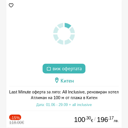
виж офертата
Китен
Last Minute оферта за лято: All Inclusive, реновиран хотел
Атлиман на 100 м от плажа в Китен
Дата: 01.06 - 29.09 + all inclusive
-15%
.30
.17
100
196
/
€
лв.
118.00€