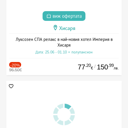
виж офертата
Хисаря
Луксозен СПА релакс в най-новия хотел Империя в
Хисаря
Дата: 25.06 - 01.10 + полупансион
-20%
.20
.99
77
150
/
€
лв.
96.50€