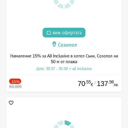
виж офертата
Созопол
Намаление 15% за All Inclusive в хотел Съни, Созопол на
50 м от плажа
Дата: 30.07 - 30.09 + all inclusive
-15%
.55
.98
70
137
/
€
лв.
83.00€