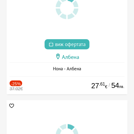
виж офертата
Албена
Нона - Албена
-25%
.61
54
27
/
лв.
€
37.02€