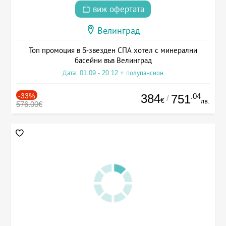
виж офертата
Велинград
Топ промоция в 5-звезден СПА хотел с минерални
басейни във Велинград
Дата: 01.09 - 20.12 + полупансион
-33%
384
.04
751
/
€
лв.
576.00€