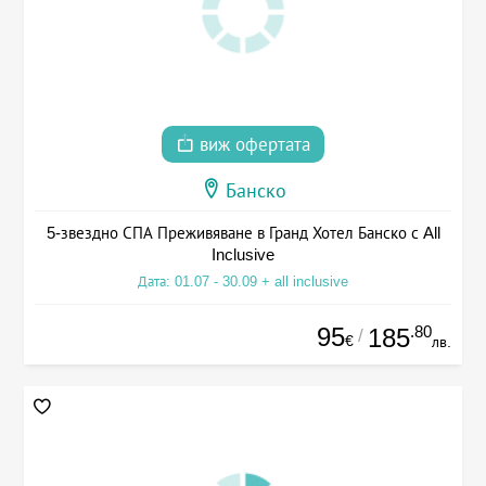
виж офертата
Банско
5-звездно СПА Преживяване в Гранд Хотел Банско с All
Inclusive
Дата: 01.07 - 30.09 + all inclusive
95
.80
185
/
€
лв.