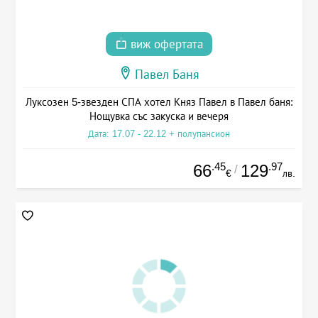
виж офертата
Павел Баня
Луксозен 5-звезден СПА хотел Княз Павел в Павел баня:
Нощувка със закуска и вечеря
Дата: 17.07 - 22.12 + полупансион
.45
.97
66
129
/
€
лв.