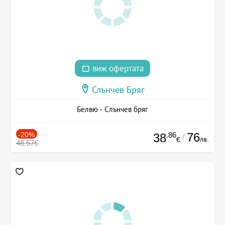
виж офертата
Слънчев Бряг
Белвю - Слънчев бряг
-20%
.86
76
38
/
лв.
€
48.57€