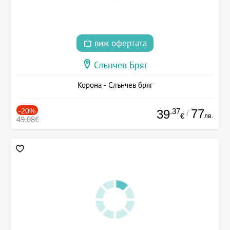
виж офертата
Слънчев Бряг
Корона - Слънчев бряг
-20%
.37
77
39
/
лв.
€
49.08€