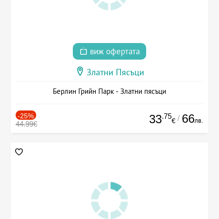
виж офертата
Златни Пясъци
Берлин Грийн Парк - Златни пясъци
-25%
.75
66
33
/
лв.
€
44.99€