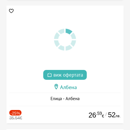
виж офертата
Албена
Елица - Албена
-25%
.59
52
26
/
лв.
€
35.54€