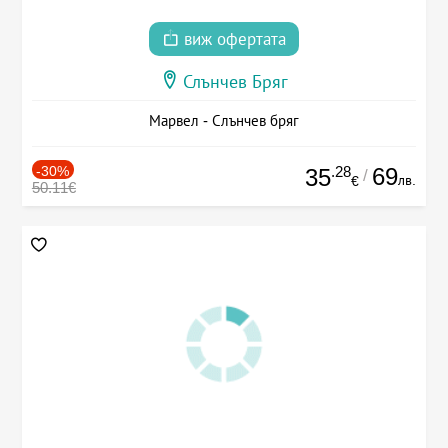
виж офертата
Слънчев Бряг
Марвел - Слънчев бряг
-30%
.28
69
35
/
лв.
€
50.11€