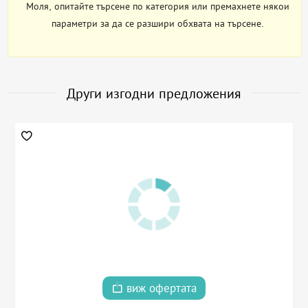
Моля, опитайте търсене по категория или премахнете някои
параметри за да се разшири обхвата на търсене.
Други изгодни предложения
виж офертата