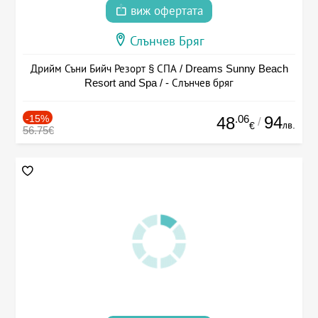
виж офертата
Слънчев Бряг
Дрийм Съни Бийч Резорт § СПА / Dreams Sunny Beach
Resort and Spa / - Слънчев бряг
-15%
.06
94
48
/
лв.
€
56.75€