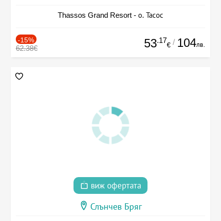
Thassos Grand Resort - о. Тасос
-15%
.17
104
53
/
лв.
€
62.38€
виж офертата
Слънчев Бряг