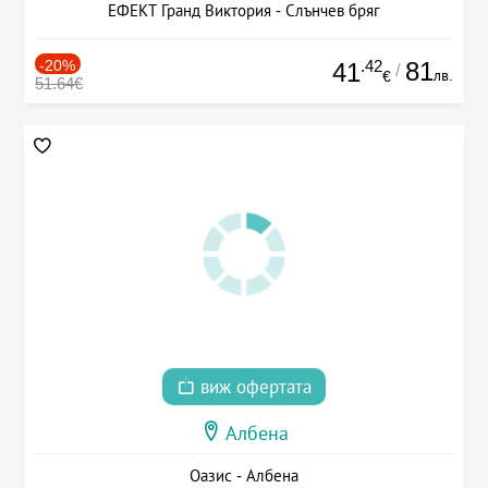
ЕФЕКТ Гранд Виктория - Слънчев бряг
-20%
.42
81
41
/
лв.
€
51.64€
виж офертата
Албена
Оазис - Албена