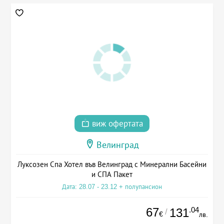
виж офертата
Велинград
Луксозен Спа Хотел във Велинград с Минерални Басейни
и СПА Пакет
Дата: 28.07 - 23.12 + полупансион
67
.04
131
/
€
лв.