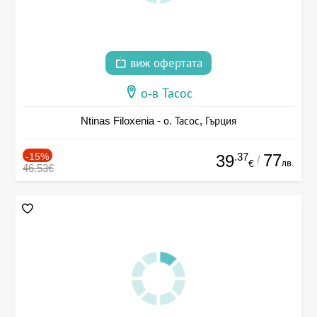
виж офертата
о-в Тасос
Ntinas Filoxenia - о. Тасос, Гърция
-15%
.37
77
39
/
лв.
€
46.53€