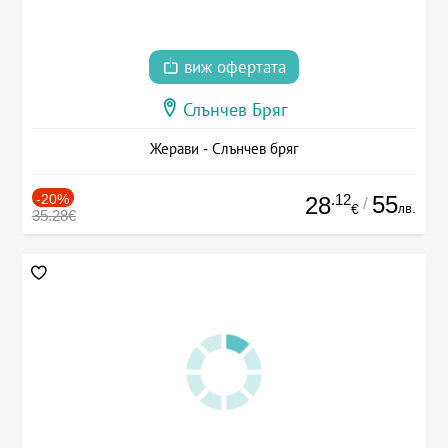
виж офертата
Слънчев Бряг
Жерави - Слънчев бряг
-20%
.12
55
28
/
лв.
€
35.28€