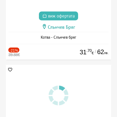
виж офертата
Слънчев Бряг
Котва - Слънчев бряг
-21%
.70
62
31
/
лв.
€
39.88€