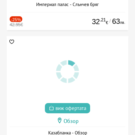
Империал палас - Слънчев бряг
-25%
.21
63
32
/
лв.
€
42.95€
виж офертата
Обзор
Казабланка - Обзор