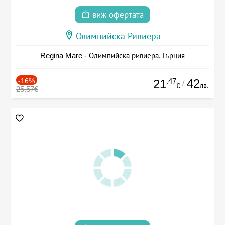
виж офертата
Олимпийска Ривиера
Regina Mare - Олимпийска ривиера, Гърция
-16%
.47
42
21
/
лв.
€
25.57€