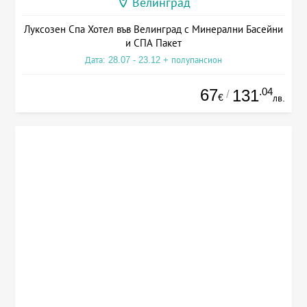
Велинград
Луксозен Спа Хотел във Велинград с Минерални Басейни
и СПА Пакет
Дата: 28.07 - 23.12 + полупансион
67
.04
131
/
€
лв.