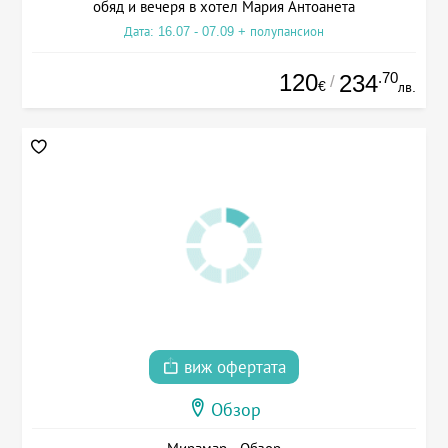
обяд и вечеря в хотел Мария Антоанета
Дата: 16.07 - 07.09 + полупансион
120
.70
234
/
€
лв.
виж офертата
Обзор