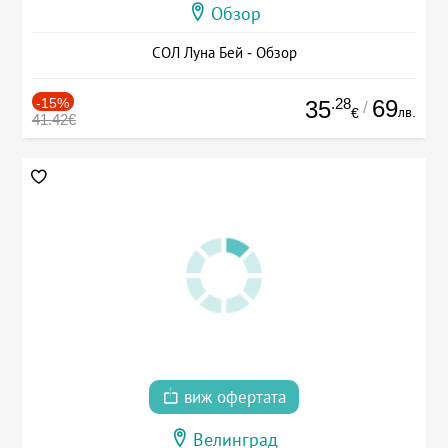
Обзор
СОЛ Луна Бей - Обзор
-15%
.28
69
35
/
лв.
€
41.42€
виж офертата
Велинград