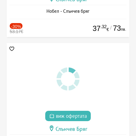
Нобел - Слънчев бряг
-30%
.32
73
37
/
лв.
€
53.17€
виж офертата
Слънчев Бряг