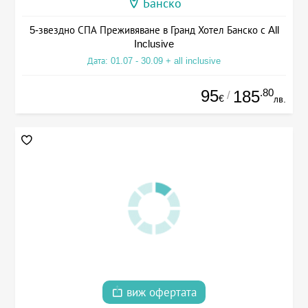
Банско
5-звездно СПА Преживяване в Гранд Хотел Банско с All
Inclusive
Дата: 01.07 - 30.09 + all inclusive
95
.80
185
/
€
лв.
виж офертата