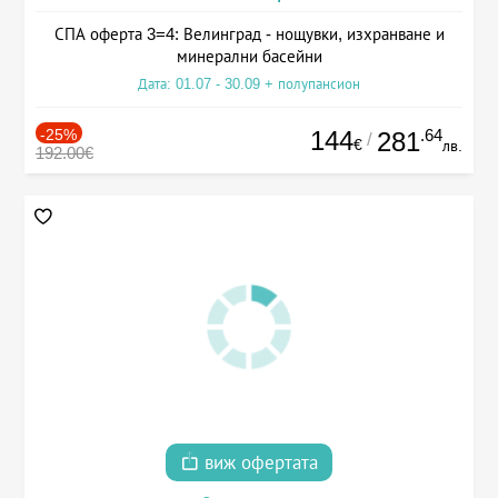
СПА оферта 3=4: Велинград - нощувки, изхранване и
минерални басейни
Дата: 01.07 - 30.09 + полупансион
-25%
144
.64
281
/
€
лв.
192.00€
виж офертата