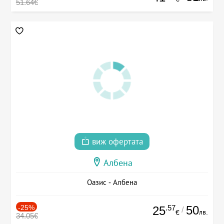
51.64€
виж офертата
Албена
Оазис - Албена
-25%
.57
50
25
/
лв.
€
34.05€