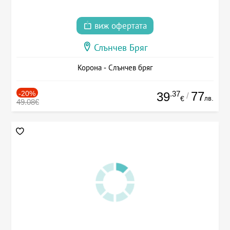
виж офертата
Слънчев Бряг
Корона - Слънчев бряг
-20%
.37
77
39
/
лв.
€
49.08€