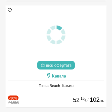
виж офертата
Кавала
Tosca Beach- Кавала
-30%
.15
102
52
/
лв.
€
74.65€