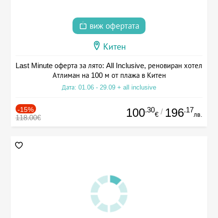
виж офертата
Китен
Last Minute оферта за лято: All Inclusive, реновиран хотел
Атлиман на 100 м от плажа в Китен
Дата: 01.06 - 29.09 + all inclusive
-15%
.30
.17
100
196
/
€
лв.
118.00€