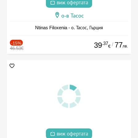
виж офертата
о-в Тасос
Ntinas Filoxenia - о. Тасос, Гърция
-15%
.37
77
39
/
лв.
€
46.53€
виж офертата