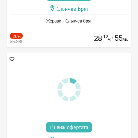
Слънчев Бряг
Жерави - Слънчев бряг
-20%
.12
55
28
/
лв.
€
35.28€
виж офертата