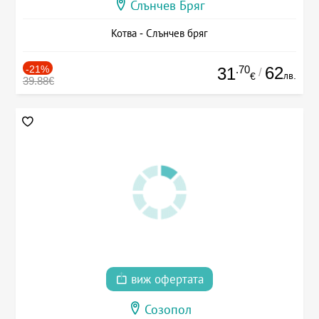
Слънчев Бряг
Котва - Слънчев бряг
-21%
.70
62
31
/
лв.
€
39.88€
виж офертата
Созопол