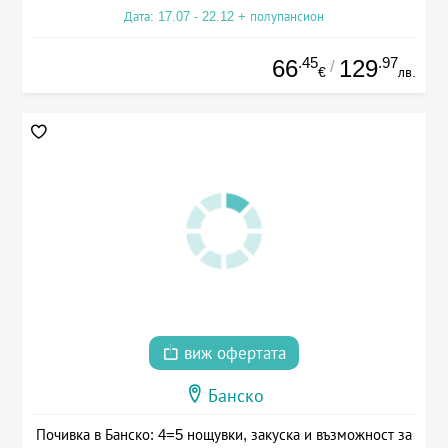
Дата: 17.07 - 22.12 + полупансион
.45
.97
66
129
/
€
лв.
виж офертата
Банско
Почивка в Банско: 4=5 нощувки, закуска и възможност за