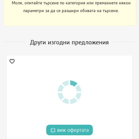
Моля, опитайте търсене по категория или премахнете някои
параметри за да се разшири обхвата на търсене.
Други изгодни предложения
виж офертата