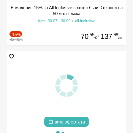
Намаление 15% за All Inclusive в хотел Съни, Созопол на
50 м от плажа
Дата: 30.07 - 30.09 + all inclusive
-15%
.55
.98
70
137
/
€
лв.
83.00€
виж офертата