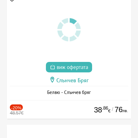
виж офертата
Слънчев Бряг
Белвю - Слънчев бряг
-20%
.86
76
38
/
лв.
€
48.57€