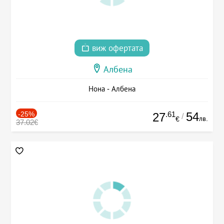
виж офертата
Албена
Нона - Албена
-25%
.61
54
27
/
лв.
€
37.02€