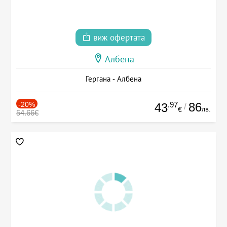
виж офертата
Албена
Гергана - Албена
-20%
.97
86
43
/
лв.
€
54.66€