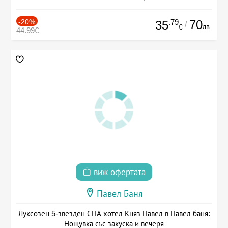
-20%
.79
70
35
/
лв.
€
44.99€
виж офертата
Павел Баня
Луксозен 5-звезден СПА хотел Княз Павел в Павел баня:
Нощувка със закуска и вечеря