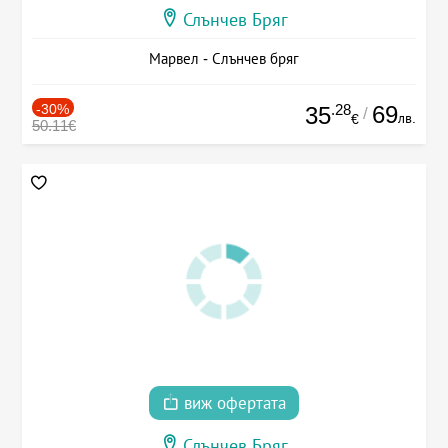
Слънчев Бряг
Марвел - Слънчев бряг
-30%
.28
69
35
/
лв.
€
50.11€
виж офертата
Слънчев Бряг