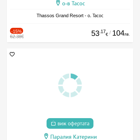
о-в Тасос
Thassos Grand Resort - о. Тасос
-15%
.17
104
53
/
лв.
€
62.38€
виж офертата
Паралия Катерини