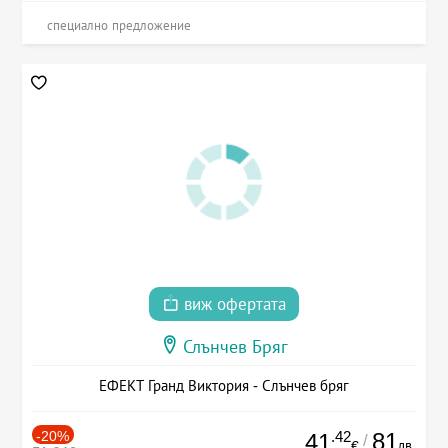
специално предложение
виж офертата
Слънчев Бряг
ЕФЕКТ Гранд Виктория - Слънчев бряг
-20%
.42
81
41
/
лв.
€