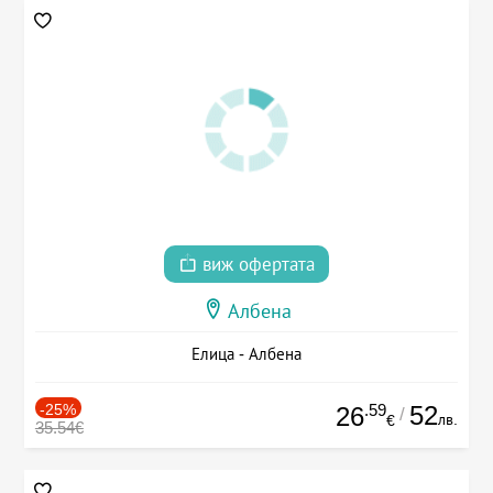
виж офертата
Албена
Елица - Албена
-25%
.59
52
26
/
лв.
€
35.54€