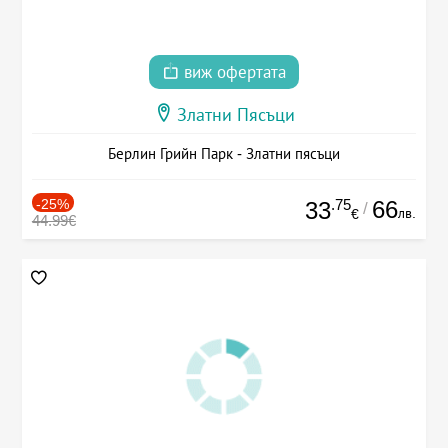
виж офертата
Златни Пясъци
Берлин Грийн Парк - Златни пясъци
-25%
.75
66
33
/
лв.
€
44.99€