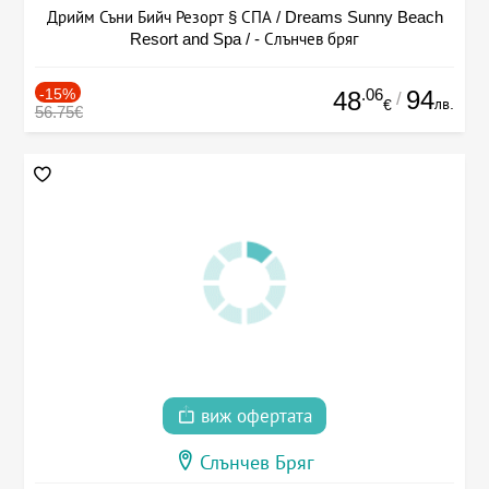
Дрийм Съни Бийч Резорт § СПА / Dreams Sunny Beach
Resort and Spa / - Слънчев бряг
-15%
.06
94
48
/
лв.
€
56.75€
виж офертата
Слънчев Бряг