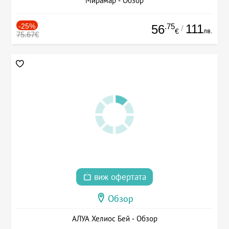
Мирамар - Обзор
-25%
.75
111
56
/
лв.
€
75.67€
виж офертата
Обзор
АЛУА Хелиос Бей - Обзор