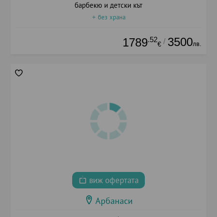
барбекю и детски кът
+ без храна
.52
3500
1789
/
лв.
€
виж офертата
Арбанаси