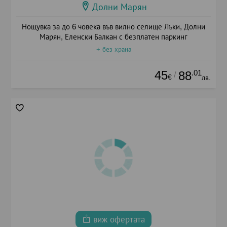
Долни Марян
Нощувка за до 6 човека във вилно селище Лъки, Долни
Марян, Еленски Балкан с безплатен паркинг
+ без храна
45
.01
88
/
€
лв.
виж офертата