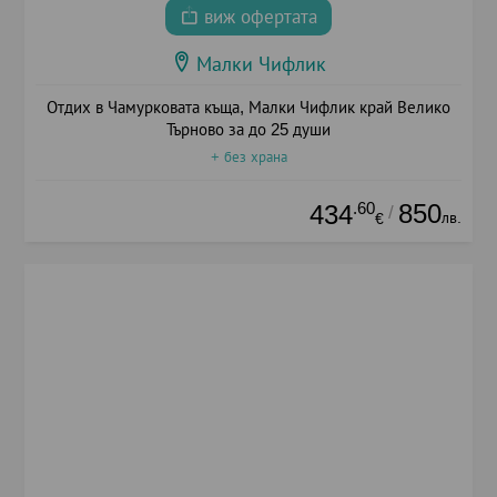
виж офертата
Малки Чифлик
Отдих в Чамурковата къща, Малки Чифлик край Велико
Търново за до 25 души
+ без храна
.60
850
434
/
лв.
€