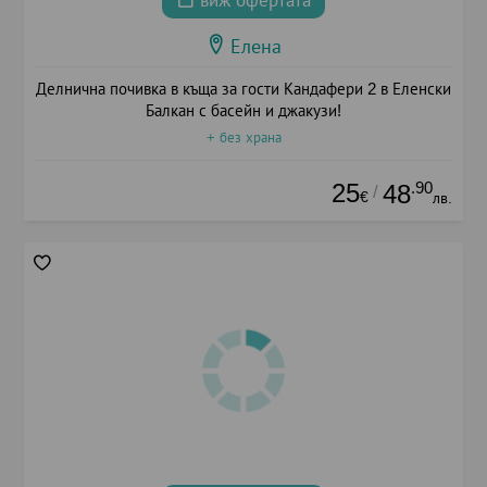
виж офертата
Елена
Делнична почивка в къща за гости Кандафери 2 в Еленски
Балкан с басейн и джакузи!
+ без храна
25
.90
48
/
€
лв.