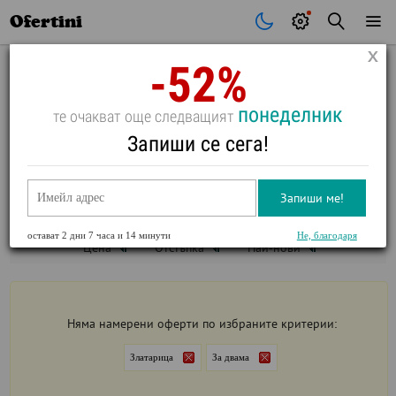
Почивки
Стоки
В града
Всички оферти
Ofertini
-52%
понеделник
те очакват още следващият
ПОЧИВКИ ЗА ДВАМА В
ЗЛАТАРИЦА
Запиши се сега!
ВИЖ ФИЛТРИ
Запиши ме!
Златарица
За двама
остават
2 дни 7 часа и 14 минути
Не, благодаря
Цена
Отстъпка
Най-нови
Няма намерени оферти по избраните критерии:
Златарица
За двама