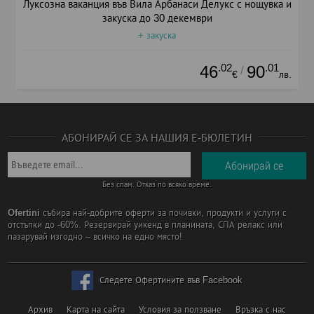
Луксозна ваканция във Вила Арбанаси Делукс с нощувка и
закуска до 30 декември
+ закуска
.02
.01
46
90
/
€
лв.
АБОНИРАЙ СЕ ЗА НАШИЯ Е-БЮЛЕТИН
Без спам. Отказ по всяко време.
Ofertini
събира най-добрите оферти за почивки, продукти и услуги с
отстъпки до -60%. Резервирай уикенд в планината, СПА релакс или
пазарувай изгодно – всичко на едно място!
Следете Офертините във Facebook
Архив
Карта на сайта
Условия за ползване
Връзка с нас