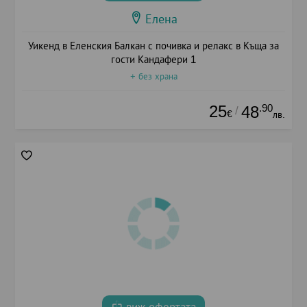
Елена
Уикенд в Еленския Балкан с почивка и релакс в Къща за
гости Кандафери 1
+ без храна
25
.90
48
/
€
лв.