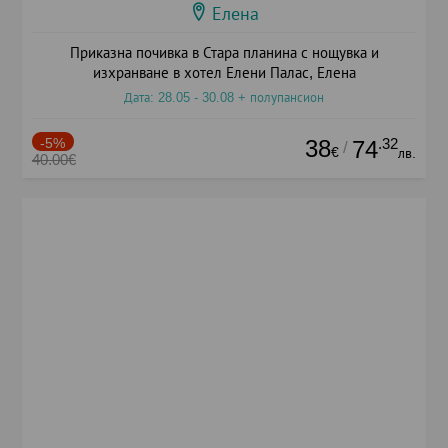
Елена
Приказна почивка в Стара планина с нощувка и
изхранване в хотел Елени Палас, Елена
Дата: 28.05 - 30.08 + полупансион
-5%
38
.32
74
/
€
лв.
40.00€