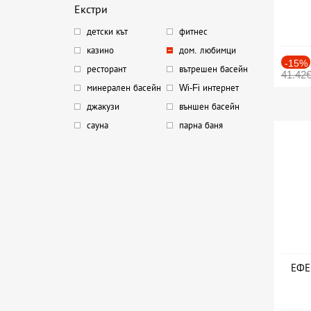
Екстри
детски кът
фитнес
казино
дом. любимци
-15%
ресторант
вътрешен басейн
41.42
минерален басейн
Wi-Fi интернет
джакузи
външен басейн
сауна
парна баня
ЕФЕК