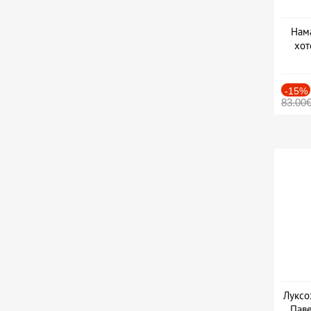
Нама
хот
Дат
-15%
83.00
Луксо
Паве