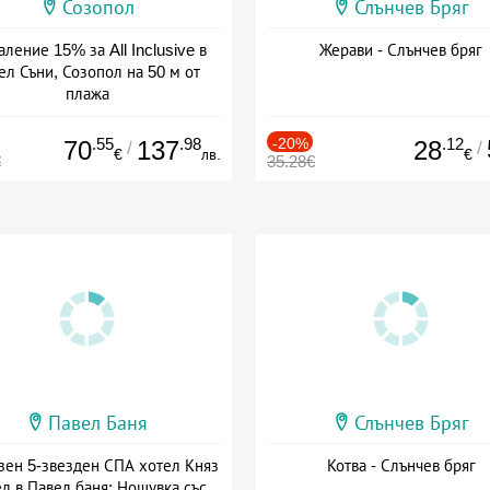
Созопол
Слънчев Бряг
ление 15% за All Inclusive в
Жерави - Слънчев бряг
ел Съни, Созопол на 50 м от
плажа
а: 30.07 - 30.09 + all inclusive
.55
.98
-20%
.12
70
137
28
/
/
€
лв.
€
€
35.28€
Павел Баня
Слънчев Бряг
зен 5-звезден СПА хотел Княз
Котва - Слънчев бряг
л в Павел баня: Нощувка със