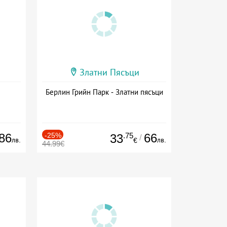
Златни Пясъци
Берлин Грийн Парк - Златни пясъци
86
-25%
.75
66
33
/
лв.
лв.
€
44.99€