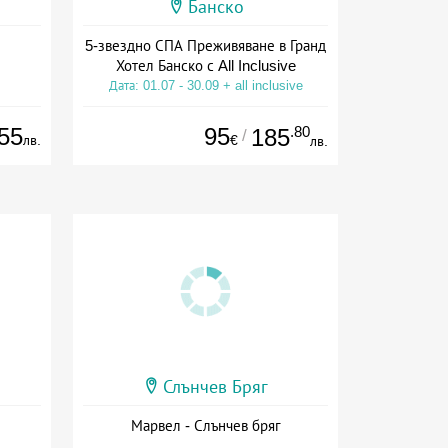
Банско
5-звездно СПА Преживяване в Гранд
Хотел Банско с All Inclusive
Дата: 01.07 - 30.09 + all inclusive
55
95
.80
185
/
лв.
€
лв.
Слънчев Бряг
Марвел - Слънчев бряг