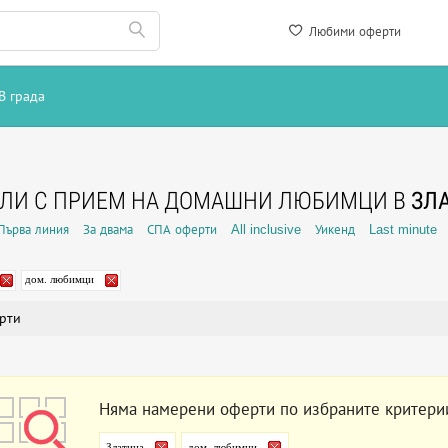
Любими оферти
В града
ЕЛИ С ПРИЕМ НА ДОМАШНИ ЛЮБИМЦИ В
ЗЛ
Първа линия
За двама
СПА оферти
All inclusive
Уикенд
Last minute
дом. любимци
рти
Няма намерени оферти по избраните критери
Златица
дом. любимци