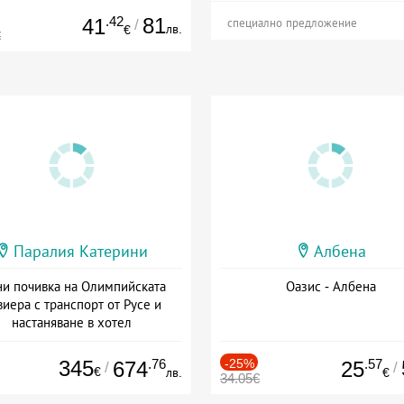
.42
81
41
/
специално предложение
лв.
€
€
Паралия Катерини
Албена
и почивка на Олимпийската
Оазис - Албена
виера с транспорт от Русе и
настаняване в хотел
Дата: 18.09 - 23.09 + закуска
345
.76
-25%
.57
674
25
/
/
€
лв.
€
34.05€