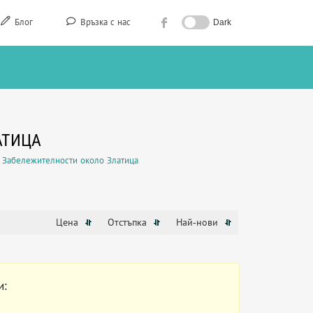
Блог
Връзка с нас
Dark
АТИЦА
Забележителности около Златица
Цена
Отстъпка
Най-нови
и: