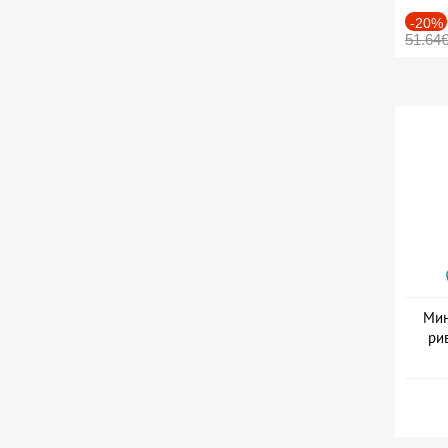
-20%
51.64
Мин
ри