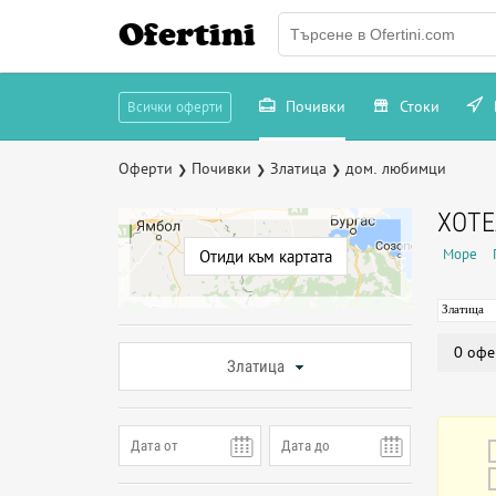
Ofertini
Почивки
Стоки
Всички оферти
Оферти
Почивки
Златица
дом. любимци
❯
❯
❯
ХОТ
Море
Отиди към картата
Златица
0 офе
Златица