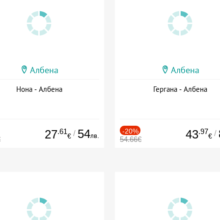
Албена
Албена
Нона - Албена
Гергана - Албена
.61
54
-20%
.97
27
43
/
/
лв.
€
€
€
54.66€