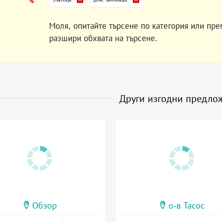
Моля, опитайте търсене по категория или пре
разшири обхвата на търсене.
Други изгодни предло
Обзор
о-в Тасос