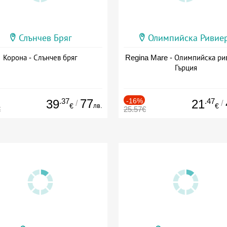
Слънчев Бряг
Олимпийска Ривие
Корона - Слънчев бряг
Regina Mare - Олимпийска ри
Гърция
.37
77
-16%
.47
39
21
/
/
лв.
€
€
€
25.57€