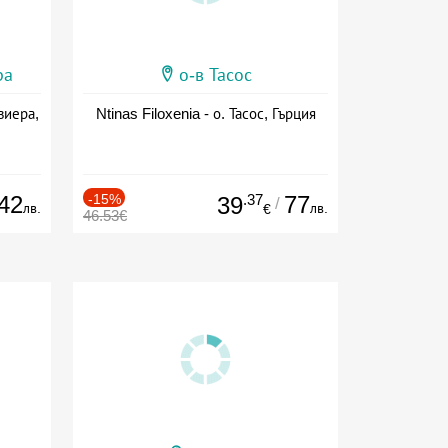
ра
о-в Тасос
виера,
Ntinas Filoxenia - о. Тасос, Гърция
42
-15%
.37
77
39
/
лв.
лв.
€
46.53€