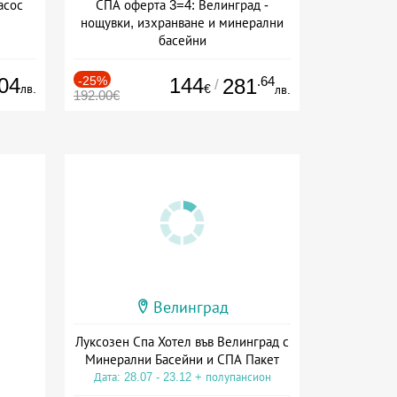
асос
СПА оферта 3=4: Велинград -
нощувки, изхранване и минерални
басейни
Дата: 01.07 - 30.09 + полупансион
04
-25%
144
.64
281
/
лв.
€
лв.
192.00€
Велинград
Луксозен Спа Хотел във Велинград с
Минерални Басейни и СПА Пакет
Дата: 28.07 - 23.12 + полупансион