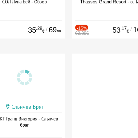
СОЛ Луна Бей - Обзор
Thassos Grand Resort - о. Т
.28
69
-15%
.17
1
35
53
/
/
лв.
€
€
€
62.38€
Слънчев Бряг
Т Гранд Виктория - Слънчев
бряг