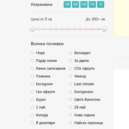
Изхранване
OB
BB
HB
FB
AI
Цена от 0 лв
До 300+ лв
Всички почивки
Море
Великден
Първа линия
За двама
Ранни записвания
СПА оферти
Планина
Уикенд
Екскурзии
Last minute
Ски оферти
Екотуризъм
Круиз
Свети Валентин
1 май
24 май
Коледа
Нова година
8 декември
Майски празници