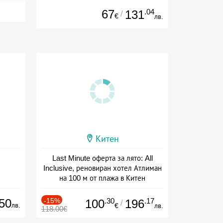
67
.04
131
/
€
лв.
Китен
Last Minute оферта за лято: All
Inclusive, реновиран хотел Атлиман
на 100 м от плажа в Китен
Дата: 01.06 - 29.09 + all inclusive
50
-15%
.30
.17
100
196
/
лв.
€
лв.
118.00€