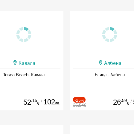
Кавала
Албена
Tosca Beach- Кавала
Елица - Албена
.15
102
-25%
.59
52
26
/
/
лв.
€
€
€
35.54€