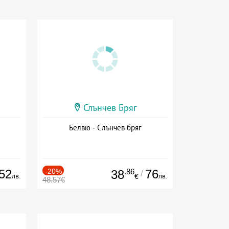
Слънчев Бряг
Белвю - Слънчев бряг
52
-20%
.86
76
38
/
лв.
лв.
€
48.57€