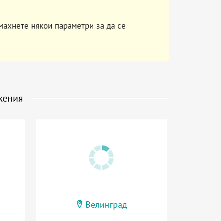
махнете някои параметри за да се
жения
Велинград