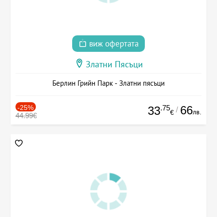
виж офертата
Златни Пясъци
Берлин Грийн Парк - Златни пясъци
-25%
.75
66
33
/
лв.
€
44.99€