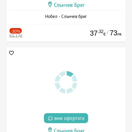
Слънчев Бряг
Нобел - Слънчев бряг
-30%
.32
73
37
/
лв.
€
53.17€
виж офертата
Слънчев Бряг