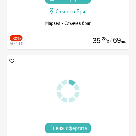
Слънчев Бряг
Марвел - Слънчев бряг
-30%
.28
69
35
/
лв.
€
50.11€
виж офертата