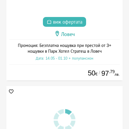
виж офертата
Ловеч
Промоция: Безплатна нощувка при престой от 3+
нощувки в Парк Хотел Стратеш в Ловеч
Дата: 14.05 - 01.10 + полупансион
50
.79
97
/
€
лв.