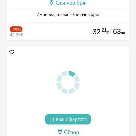
Слънчев Бряг
Империал палас - Слънчев бряг
-25%
.21
63
32
/
лв.
€
42.95€
виж офертата
Обзор