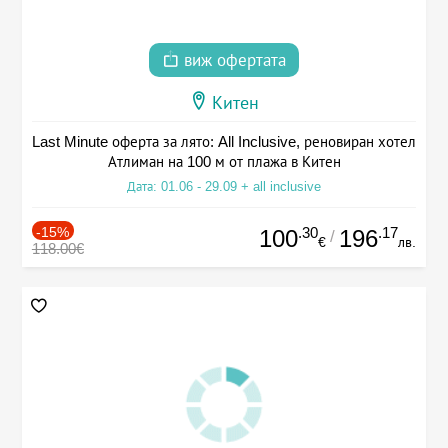
виж офертата
Китен
Last Minute оферта за лято: All Inclusive, реновиран хотел
Атлиман на 100 м от плажа в Китен
Дата: 01.06 - 29.09 + all inclusive
-15%
.30
.17
100
196
/
€
лв.
118.00€