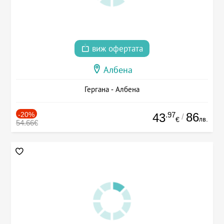
виж офертата
Албена
Гергана - Албена
-20%
.97
86
43
/
лв.
€
54.66€