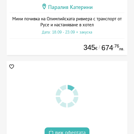
Паралия Катерини
Мини почивка на Олимпийската ривиера с транспорт от
Русе и настаняване в хотел
Дата: 18.09 - 23.09 + закуска
345
.76
674
/
€
лв.
виж офертата