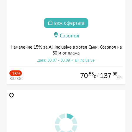
виж офертата
Созопол
Намаление 15% за All Inclusive в хотел Съни, Созопол на
50 м от плажа
Дата: 30.07 - 30.09 + all inclusive
-15%
.55
.98
70
137
/
€
лв.
83.00€