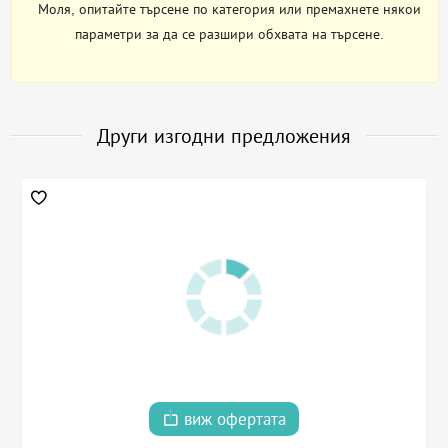
Моля, опитайте търсене по категория или премахнете някои
параметри за да се разшири обхвата на търсене.
Други изгодни предложения
виж офертата