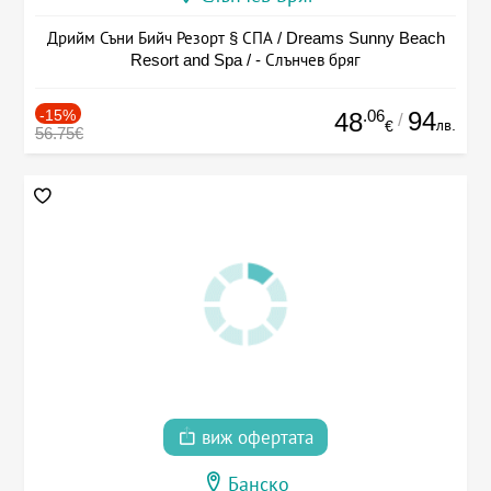
Дрийм Съни Бийч Резорт § СПА / Dreams Sunny Beach
Resort and Spa / - Слънчев бряг
-15%
.06
94
48
/
лв.
€
56.75€
виж офертата
Банско