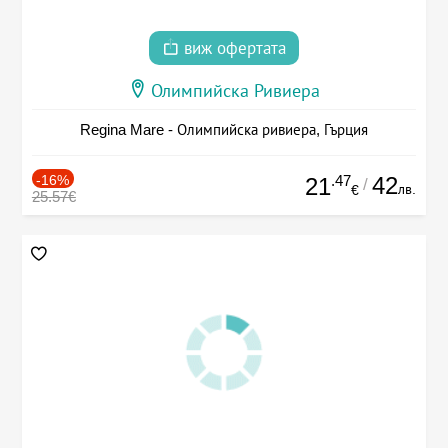
виж офертата
Олимпийска Ривиера
Regina Mare - Олимпийска ривиера, Гърция
-16%
.47
42
21
/
лв.
€
25.57€