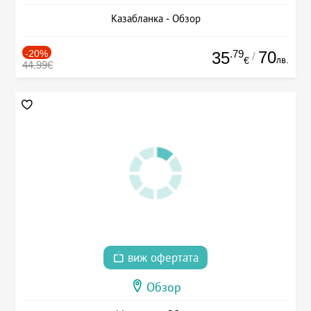
Казабланка - Обзор
-20%
.79
70
35
/
лв.
€
44.99€
виж офертата
Обзор