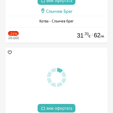
виж офертата
Слънчев Бряг
Котва - Слънчев бряг
-21%
.70
62
31
/
лв.
€
39.88€
виж офертата