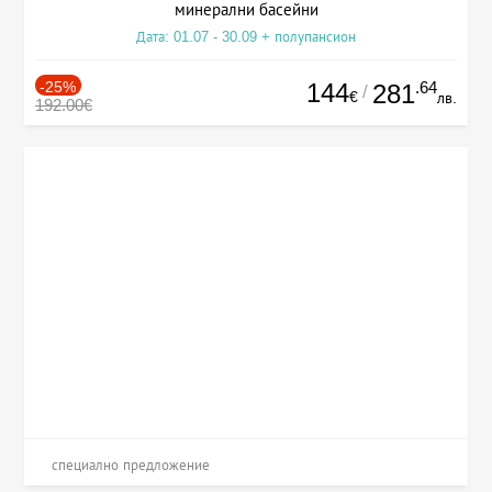
минерални басейни
Дата: 01.07 - 30.09 + полупансион
-25%
144
.64
281
/
€
лв.
192.00€
специално предложение