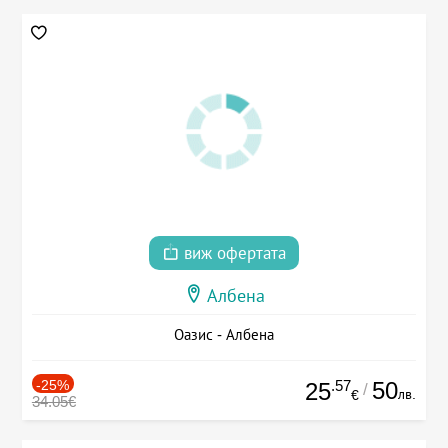
виж офертата
Албена
Оазис - Албена
-25%
.57
50
25
/
лв.
€
34.05€