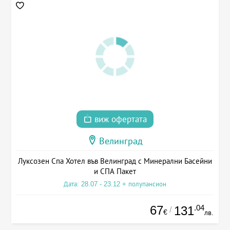
виж офертата
Велинград
Луксозен Спа Хотел във Велинград с Минерални Басейни
и СПА Пакет
Дата: 28.07 - 23.12 + полупансион
67
.04
131
/
€
лв.