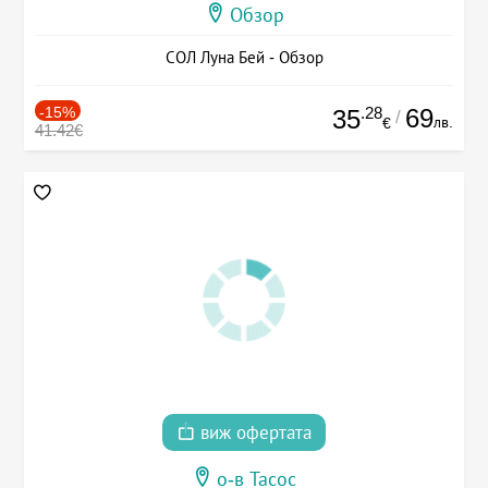
Обзор
СОЛ Луна Бей - Обзор
-15%
.28
69
35
/
лв.
€
41.42€
виж офертата
о-в Тасос