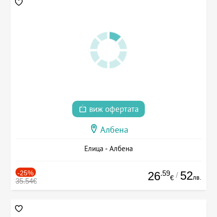
виж офертата
Албена
Елица - Албена
-25%
.59
52
26
/
лв.
€
35.54€