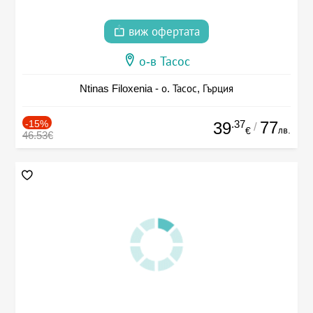
виж офертата
о-в Тасос
Ntinas Filoxenia - о. Тасос, Гърция
-15%
.37
77
39
/
лв.
€
46.53€