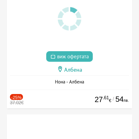
виж офертата
Албена
Нона - Албена
-25%
.61
54
27
/
лв.
€
37.02€