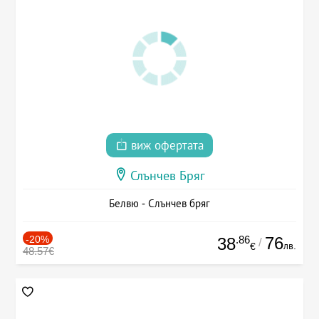
виж офертата
Слънчев Бряг
Белвю - Слънчев бряг
-20%
.86
76
38
/
лв.
€
48.57€