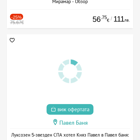
Мирамар - Обзор
-25%
.75
111
56
/
лв.
€
75.67€
виж офертата
Павел Баня
Луксозен 5-звезден СПА хотел Княз Павел в Павел баня: