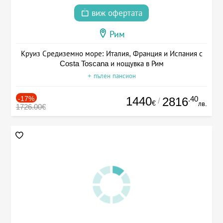
виж офертата
Рим
Круиз Средиземно море: Италия, Франция и Испания с
Costa Toscana и нощувка в Рим
+ пълен пансион
-17%
1440
.40
2816
/
€
лв.
1726.00€