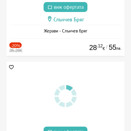
виж офертата
Слънчев Бряг
Жерави - Слънчев бряг
-20%
.12
55
28
/
лв.
€
35.28€