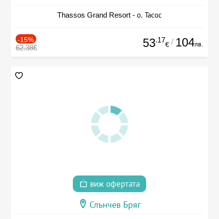
Thassos Grand Resort - о. Тасос
-15%
.17
104
53
/
лв.
€
62.38€
виж офертата
Слънчев Бряг