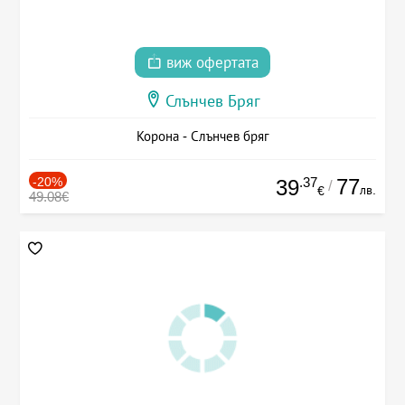
виж офертата
Слънчев Бряг
Корона - Слънчев бряг
-20%
.37
77
39
/
лв.
€
49.08€