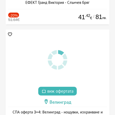
ЕФЕКТ Гранд Виктория - Слънчев бряг
-20%
.42
81
41
/
лв.
€
51.64€
виж офертата
Велинград
СПА оферта 3=4: Велинград - нощувки, изхранване и