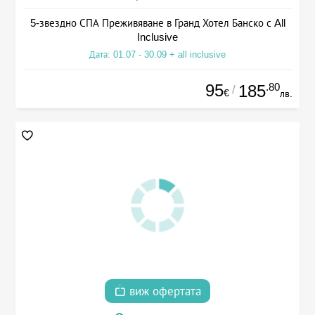
5-звездно СПА Преживяване в Гранд Хотел Банско с All
Inclusive
Дата: 01.07 - 30.09 + all inclusive
95
.80
185
/
€
лв.
виж офертата