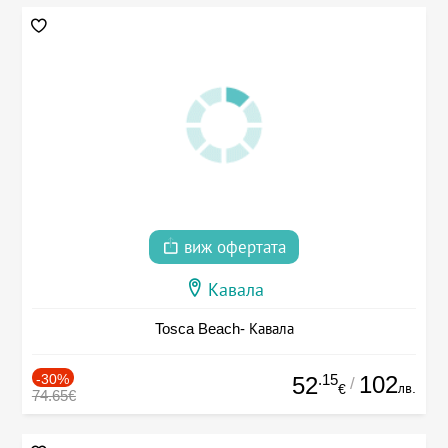
виж офертата
Кавала
Tosca Beach- Кавала
-30%
.15
102
52
/
лв.
€
74.65€