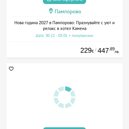
Пампорово
Нова година 2027 в Пампорово: Празнувайте с уют и
релакс в хотел Камена
Дата: 30.12 - 03.01 + полупансион
229
.89
447
/
€
лв.