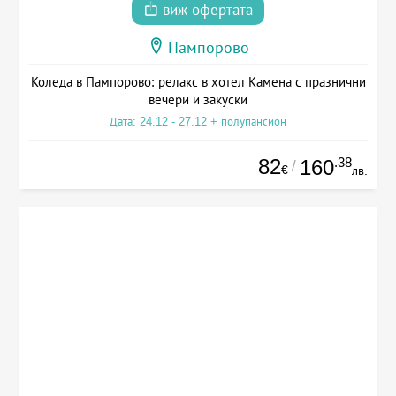
виж офертата
Пампорово
Коледа в Пампорово: релакс в хотел Камена с празнични
вечери и закуски
Дата: 24.12 - 27.12 + полупансион
82
.38
160
/
€
лв.