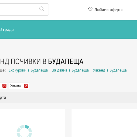
Любими оферти
В града
НД ПОЧИВКИ В
БУДАПЕЩА
още:
Екскурзии в Будапеща
За двама в Будапеща
Уикенд в Будапеща
Уикенд
рта