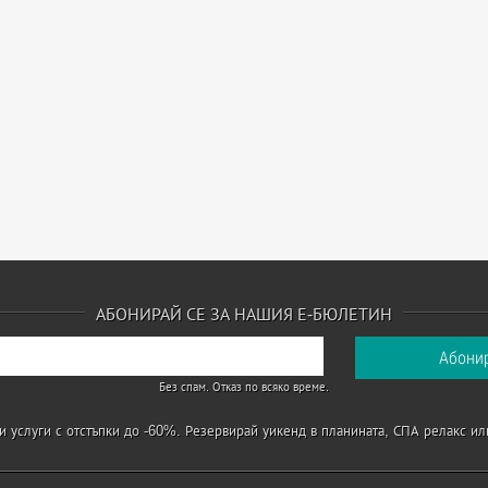
АБОНИРАЙ СЕ ЗА НАШИЯ Е-БЮЛЕТИН
Без спам. Отказ по всяко време.
 услуги с отстъпки до -60%. Резервирай уикенд в планината, СПА релакс ил