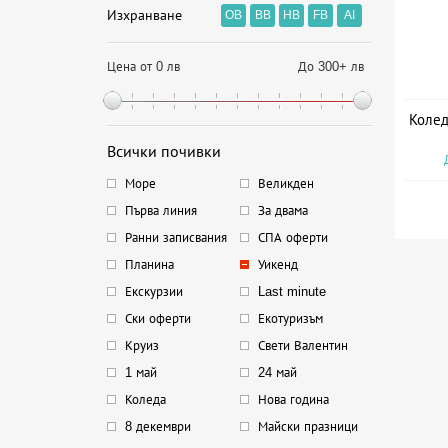
Изхранване
OB
BB
HB
FB
AI
Цена от 0 лв
До 300+ лв
Колед
Всички почивки
Море
Великден
Първа линия
За двама
Ранни записвания
СПА оферти
Планина
Уикенд
Екскурзии
Last minute
Ски оферти
Екотуризъм
Круиз
Свети Валентин
1 май
24 май
Коледа
Нова година
8 декември
Майски празници