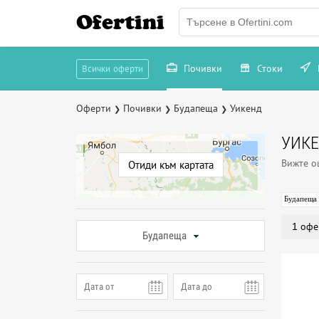
Ofertini
Почивки
Стоки
Всички оферти
Оферти
Почивки
Будапеща
Уикенд
❯
❯
❯
УИКЕ
Вижте 
Отиди към картата
Будапеща
1 офе
Будапеща