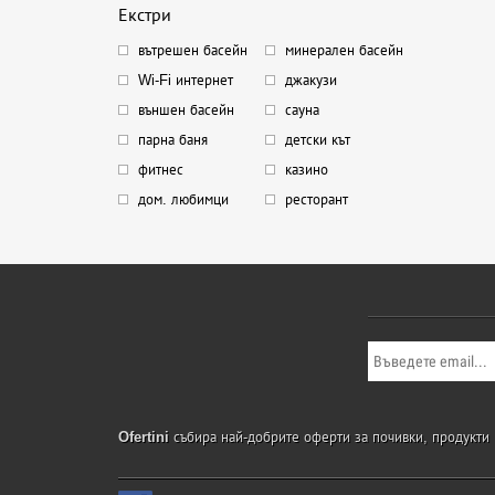
Екстри
вътрешен басейн
минерален басейн
Wi-Fi интернет
джакузи
външен басейн
сауна
парна баня
детски кът
фитнес
казино
дом. любимци
ресторант
Ofertini
събира най-добрите оферти за почивки, продукти и