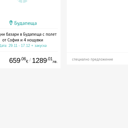
Будапеща
ни базари в Будапеща с полет
от София и 4 нощувки
Дата: 29.11 - 17.12 + закуска
.06
.01
659
1289
/
специално предложение
€
лв.