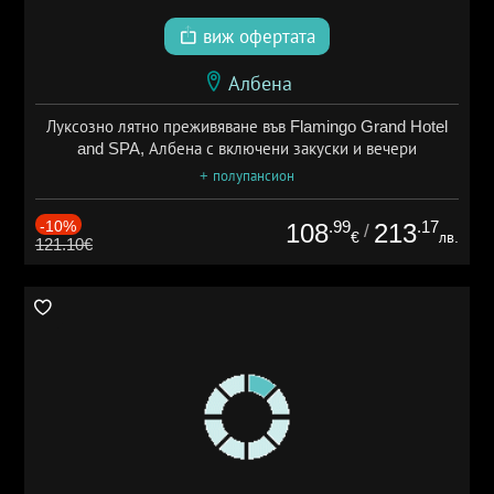
виж офертата
Албена
Луксозно лятно преживяване във Flamingo Grand Hotel
and SPA, Албена с включени закуски и вечери
+ полупансион
-10%
.99
.17
108
213
/
€
лв.
121.10€