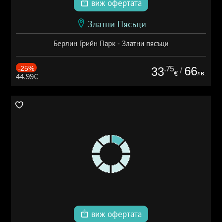
виж офертата
Златни Пясъци
Берлин Грийн Парк - Златни пясъци
-25%
.75
66
33
/
лв.
€
44.99€
виж офертата