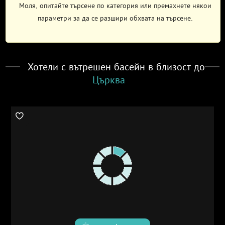
Моля, опитайте търсене по категория или премахнете някои
параметри за да се разшири обхвата на търсене.
Хотели с вътрешен басейн в близост до
Църква