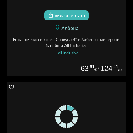
виж офертата
Албена
Лятна почивка в хотел Славуна 4* в Албена с минерален
басейн и All Inclusive
+ all inclusive
.61
.41
63
124
/
€
лв.