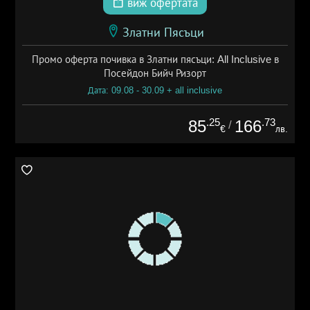
виж офертата
Златни Пясъци
Промо оферта почивка в Златни пясъци: All Inclusive в
Посейдон Бийч Ризорт
Дата: 09.08 - 30.09 + all inclusive
.25
.73
85
166
/
€
лв.