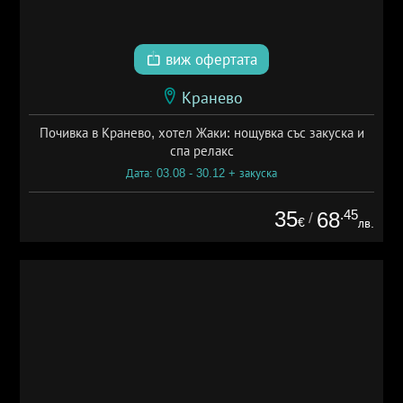
виж офертата
Кранево
Почивка в Кранево, хотел Жаки: нощувка със закуска и
спа релакс
Дата: 03.08 - 30.12 + закуска
35
.45
68
/
€
лв.