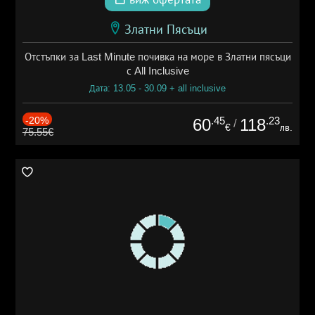
Златни Пясъци
Отстъпки за Last Minute почивка на море в Златни пясъци
с All Inclusive
Дата: 13.05 - 30.09 + all inclusive
-20%
.45
.23
60
118
/
€
лв.
75.55€