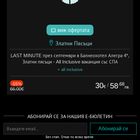
виж офертата
Златни Пясъци
LAST MINUTE през септември в Балнеохотел Алегра 4*,
Златни пясъци - All Inclusive ваканция със СПА
+ all inclusive
-55%
30
.68
58
/
€
лв.
66.00€
АБОНИРАЙ СЕ ЗА НАШИЯ Е-БЮЛЕТИН
Без спам. Отказ по всяко време.