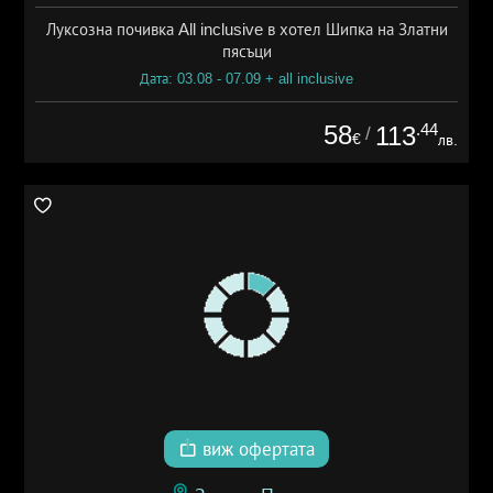
Луксозна почивка All inclusive в хотел Шипка на Златни
пясъци
Дата: 03.08 - 07.09 + all inclusive
58
.44
113
/
€
лв.
виж офертата