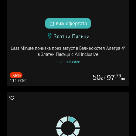
виж офертата
Златни Пясъци
Last Minute почивка през август в Балнеохотел Алегра 4*
в Златни Пясъци с All Inclusive
+ all inclusive
-55%
50
.79
97
/
€
лв.
111.00€