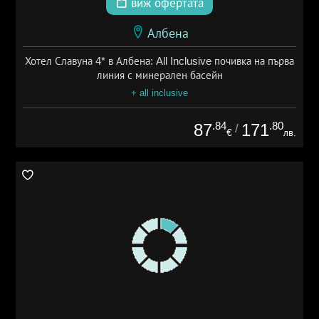
виж офертата
Албена
Хотел Славуна 4* в Албена: All Inclusive почивка на първа
линия с минерален басейн
+ all inclusive
.84
.80
87
171
/
€
лв.