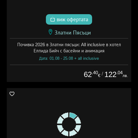
виж офертата
Златни Пясъци
Почивка 2026 в Златни пясъци: All inclusive в хотел
Елпида Бийч с басейни и анимация
Дата: 01.08 - 25.08 + all inclusive
.40
.04
62
122
/
€
лв.