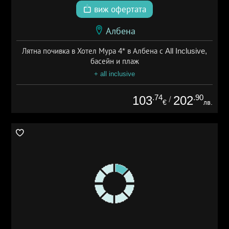
виж офертата
Албена
Лятна почивка в Хотел Мура 4* в Албена с All Inclusive,
басейн и плаж
+ all inclusive
.74
.90
103
202
/
€
лв.