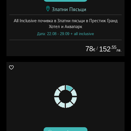
Златни Пясъци
All Inclusive почивка в Златни пясъци в Престиж Гранд
Хотел и Аквапарк
Дата: 22.08 - 29.09 + all inclusive
78
.55
152
/
€
лв.