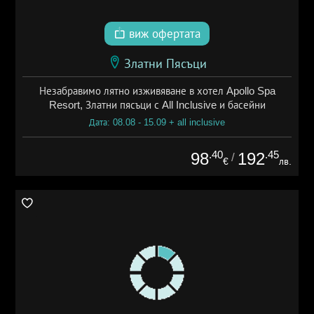
виж офертата
Златни Пясъци
Незабравимо лятно изживяване в хотел Apollo Spa
Resort, Златни пясъци с All Inclusive и басейни
Дата: 08.08 - 15.09 + all inclusive
.40
.45
98
192
/
€
лв.