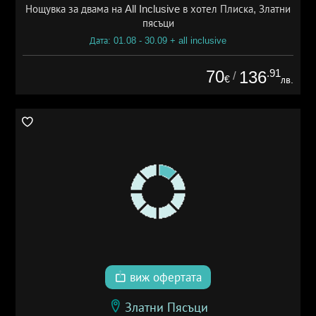
Нощувка за двама на All Inclusive в хотел Плиска, Златни
пясъци
Дата: 01.08 - 30.09 + all inclusive
70
.91
136
/
€
лв.
виж офертата
Златни Пясъци