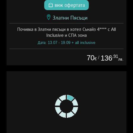
виж офертата
Златни Пясъци
Почивка в Златни пясъци в хотел Сънайз 4**** с All
Inclusive и СПА зона
Дата: 13.07 - 19.09 + all inclusive
70
.91
136
/
€
лв.