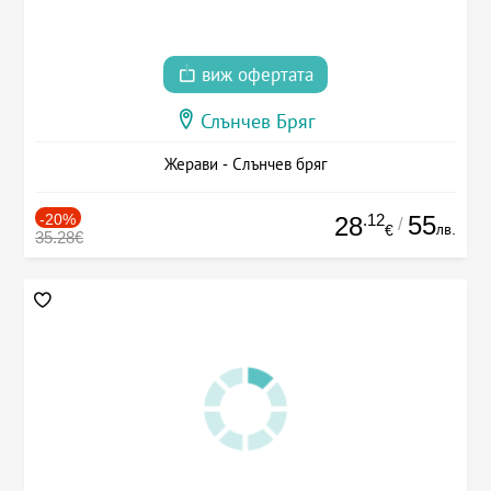
виж офертата
Слънчев Бряг
Жерави - Слънчев бряг
-20%
.12
55
28
/
лв.
€
35.28€