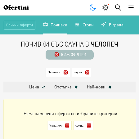
Ofertini
Почивки
Стоки
В града
Всички оферти
ПОЧИВКИ СЪС САУНА В
ЧЕЛОПЕЧ
ВИЖ ФИЛТРИ
Челопеч
сауна
Цена
Отстъпка
Най-нови
Няма намерени оферти по избраните критерии:
Челопеч
сауна