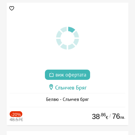
виж офертата
Слънчев Бряг
Белвю - Слънчев бряг
-20%
.86
76
38
/
лв.
€
48.57€