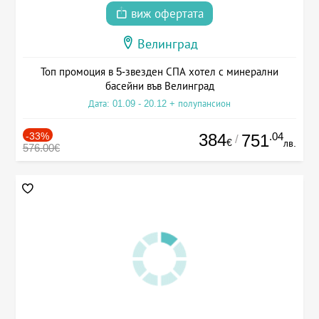
виж офертата
Велинград
Топ промоция в 5-звезден СПА хотел с минерални
басейни във Велинград
Дата: 01.09 - 20.12 + полупансион
-33%
384
.04
751
/
€
лв.
576.00€