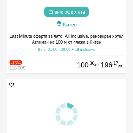
виж офертата
Китен
Last Minute оферта за лято: All Inclusive, реновиран хотел
Атлиман на 100 м от плажа в Китен
Дата: 01.06 - 29.09 + all inclusive
-15%
.30
.17
100
196
/
€
лв.
118.00€