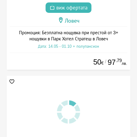
виж офертата
Ловеч
Промоция: Безплатна нощувка при престой от 3+
нощувки в Парк Хотел Стратеш в Ловеч
Дата: 14.05 - 01.10 + полупансион
50
.79
97
/
€
лв.