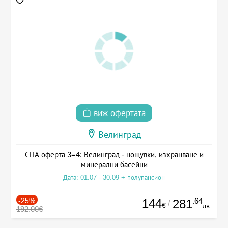
виж офертата
Велинград
СПА оферта 3=4: Велинград - нощувки, изхранване и
минерални басейни
Дата: 01.07 - 30.09 + полупансион
-25%
144
.64
281
/
€
лв.
192.00€