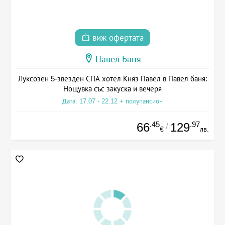
виж офертата
Павел Баня
Луксозен 5-звезден СПА хотел Княз Павел в Павел баня:
Нощувка със закуска и вечеря
Дата: 17.07 - 22.12 + полупансион
.45
.97
66
129
/
€
лв.