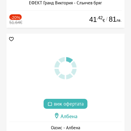
ЕФЕКТ Гранд Виктория - Слънчев бряг
-20%
.42
81
41
/
лв.
€
51.64€
виж офертата
Албена
Оазис - Албена