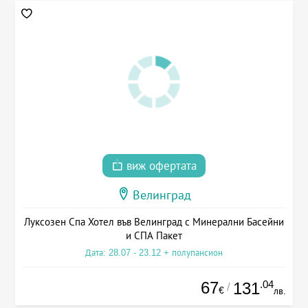
виж офертата
Велинград
Луксозен Спа Хотел във Велинград с Минерални Басейни
и СПА Пакет
Дата: 28.07 - 23.12 + полупансион
67
.04
131
/
€
лв.