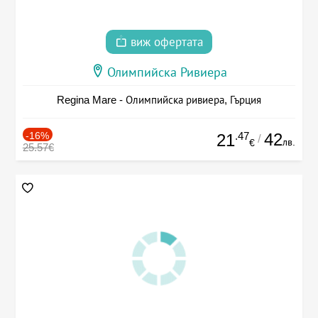
виж офертата
Олимпийска Ривиера
Regina Mare - Олимпийска ривиера, Гърция
-16%
.47
42
21
/
лв.
€
25.57€