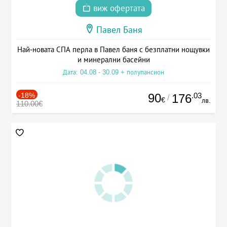
виж офертата
Павел Баня
Най-новата СПА перла в Павел баня с безплатни нощувки
и минерални басейни
Дата: 04.08 - 30.09 + полупансион
-18%
90
.03
176
/
€
лв.
110.00€