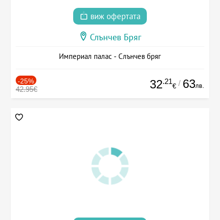
виж офертата
Слънчев Бряг
Империал палас - Слънчев бряг
-25%
.21
63
32
/
лв.
€
42.95€