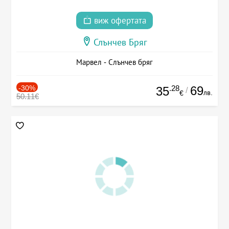
виж офертата
Слънчев Бряг
Марвел - Слънчев бряг
-30%
.28
69
35
/
лв.
€
50.11€