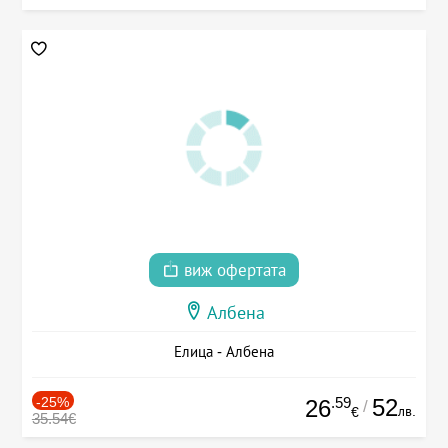
виж офертата
Албена
Елица - Албена
-25%
.59
52
26
/
лв.
€
35.54€