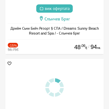
виж офертата
Слънчев Бряг
Дрийм Съни Бийч Резорт § СПА / Dreams Sunny Beach
Resort and Spa / - Слънчев бряг
-15%
.06
94
48
/
лв.
€
56.75€