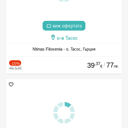
виж офертата
о-в Тасос
Ntinas Filoxenia - о. Тасос, Гърция
-15%
.37
77
39
/
лв.
€
46.53€