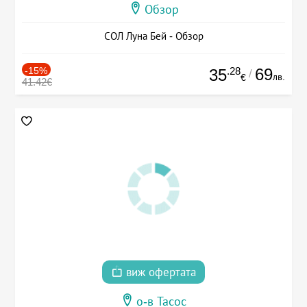
Обзор
СОЛ Луна Бей - Обзор
-15%
.28
69
35
/
лв.
€
41.42€
виж офертата
о-в Тасос