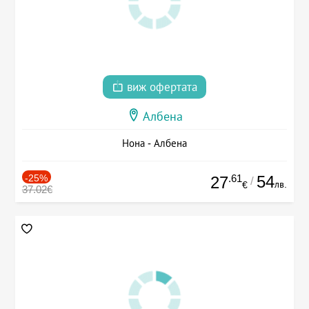
виж офертата
Албена
Нона - Албена
-25%
.61
54
27
/
лв.
€
37.02€