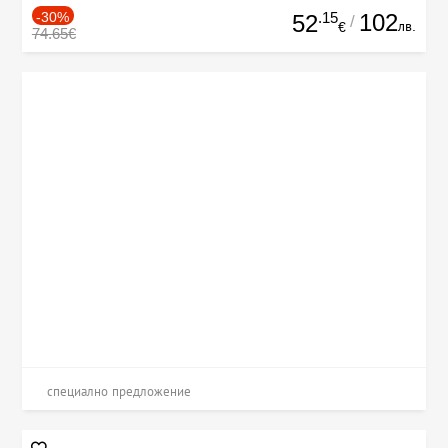
-30%
.15
102
52
/
лв.
€
74.65€
специално предложение