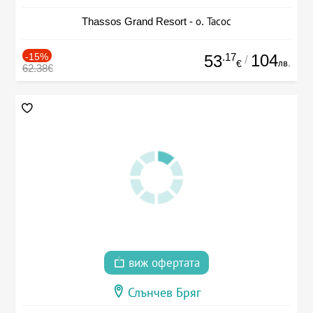
Thassos Grand Resort - о. Тасос
-15%
.17
104
53
/
лв.
€
62.38€
виж офертата
Слънчев Бряг