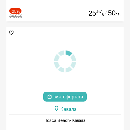
-25%
.57
50
25
/
лв.
€
34.05€
виж офертата
Кавала
Tosca Beach- Кавала