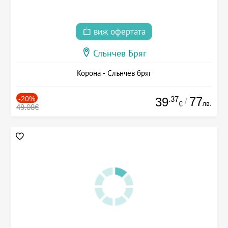
виж офертата
Слънчев Бряг
Корона - Слънчев бряг
-20%
.37
77
39
/
лв.
€
49.08€