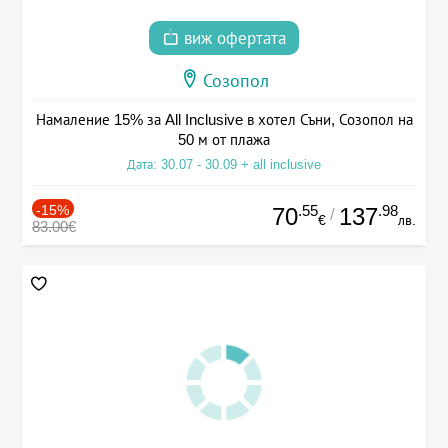
виж офертата
Созопол
Намаление 15% за All Inclusive в хотел Съни, Созопол на
50 м от плажа
Дата: 30.07 - 30.09 + all inclusive
-15%
.55
.98
70
137
/
€
лв.
83.00€