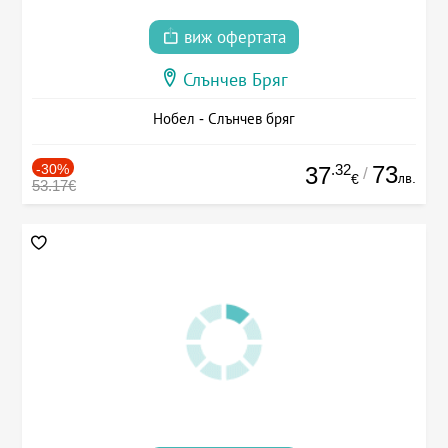
виж офертата
Слънчев Бряг
Нобел - Слънчев бряг
-30%
.32
73
37
/
лв.
€
53.17€