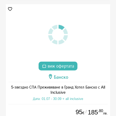
виж офертата
Банско
5-звездно СПА Преживяване в Гранд Хотел Банско с All
Inclusive
Дата: 01.07 - 30.09 + all inclusive
95
.80
185
/
€
лв.