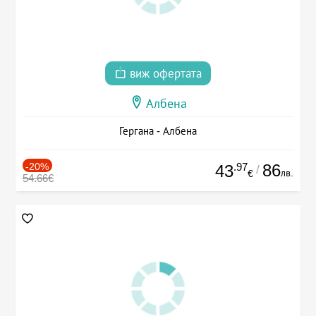
виж офертата
Албена
Гергана - Албена
-20%
.97
86
43
/
лв.
€
54.66€