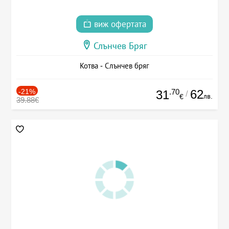
виж офертата
Слънчев Бряг
Котва - Слънчев бряг
-21%
.70
62
31
/
лв.
€
39.88€