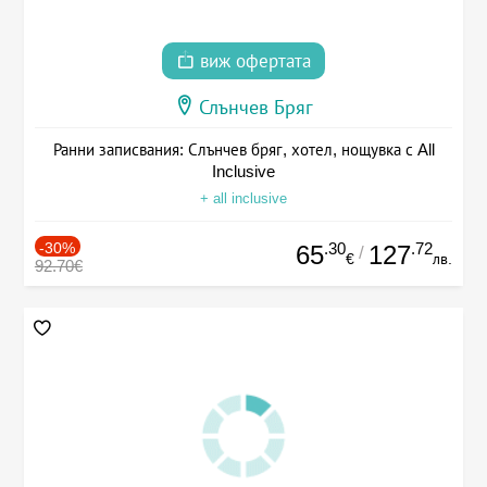
виж офертата
Слънчев Бряг
Ранни записвания: Слънчев бряг, хотел, нощувка с All
Inclusive
+ all inclusive
-30%
.30
.72
65
127
/
€
лв.
92.70€