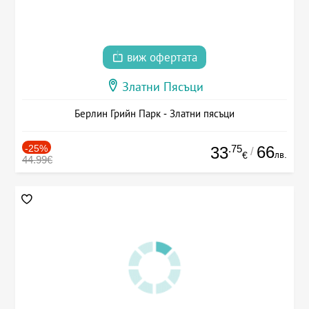
виж офертата
Златни Пясъци
Берлин Грийн Парк - Златни пясъци
-25%
.75
66
33
/
лв.
€
44.99€