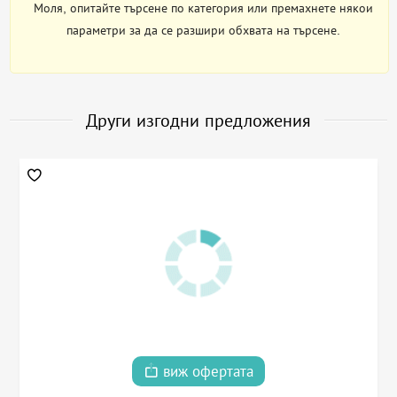
Моля, опитайте търсене по категория или премахнете някои
параметри за да се разшири обхвата на търсене.
Други изгодни предложения
виж офертата