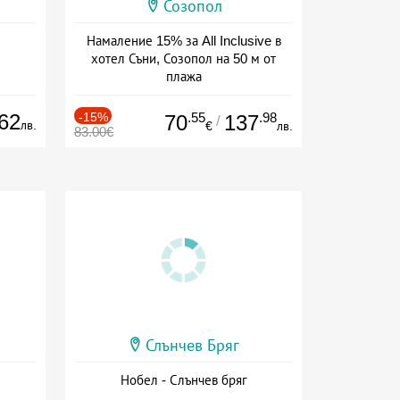
Созопол
Намаление 15% за All Inclusive в
хотел Съни, Созопол на 50 м от
плажа
Дата: 30.07 - 30.09 + all inclusive
62
-15%
.55
.98
70
137
/
лв.
€
лв.
83.00€
Слънчев Бряг
Нобел - Слънчев бряг