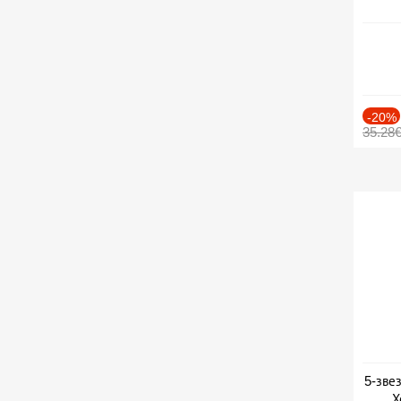
-20%
35.28
5-зве
Х