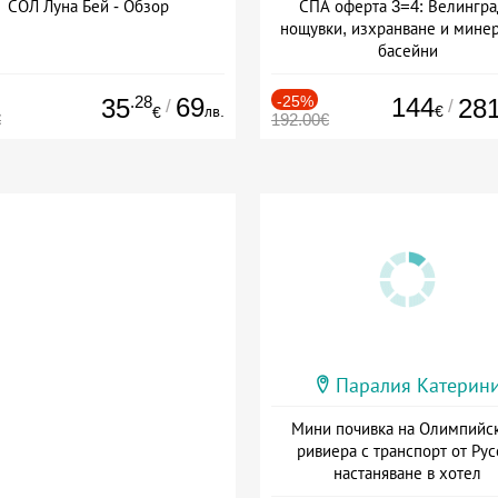
СОЛ Луна Бей - Обзор
СПА оферта 3=4: Велингра
нощувки, изхранване и мине
басейни
Дата: 01.07 - 30.09 + полупан
.28
69
-25%
144
35
28
/
/
лв.
€
€
€
192.00€
Паралия Катерин
Мини почивка на Олимпийс
ривиера с транспорт от Рус
настаняване в хотел
Дата: 18.09 - 23.09 + закуск