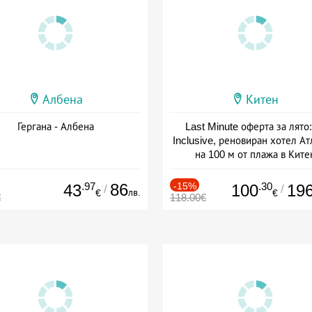
Албена
Китен
Гергана - Албена
Last Minute оферта за лято: 
Inclusive, реновиран хотел А
на 100 м от плажа в Ките
Дата: 01.06 - 29.09 + all inclus
.97
86
-15%
.30
43
100
19
/
/
лв.
€
€
€
118.00€