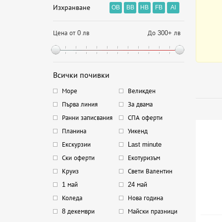
Изхранване
OB
BB
HB
FB
AI
Цена от 0 лв
До 300+ лв
Всички почивки
Море
Великден
Първа линия
За двама
Ранни записвания
СПА оферти
Планина
Уикенд
Екскурзии
Last minute
Ски оферти
Екотуризъм
Круиз
Свети Валентин
1 май
24 май
Коледа
Нова година
8 декември
Майски празници