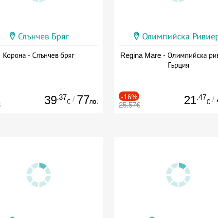
Слънчев Бряг
Олимпийска Ривие
Корона - Слънчев бряг
Regina Mare - Олимпийска ри
Гърция
.37
77
-16%
.47
39
21
/
/
лв.
€
€
€
25.57€