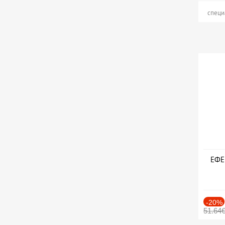
специ
ЕФЕК
-20%
51.64