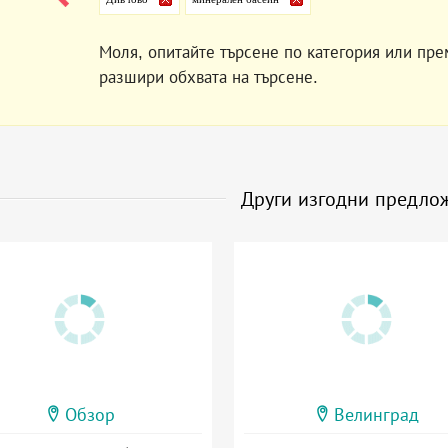
Моля, опитайте търсене по категория или пре
разшири обхвата на търсене.
Други изгодни предло
Обзор
Велинград