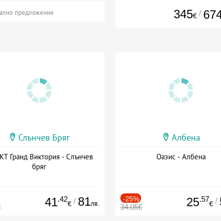
345
67
/
ално предложение
€
Слънчев Бряг
Албена
Т Гранд Виктория - Слънчев
Оазис - Албена
бряг
.42
81
-25%
.57
41
25
/
/
лв.
€
€
€
34.05€