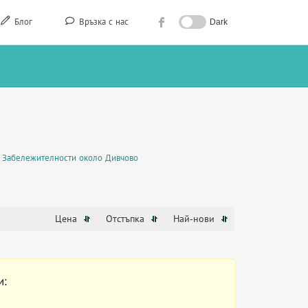
Блог
Връзка с нас
Dark
Забележителности около Дивчово
Цена
Отстъпка
Най-нови
и: