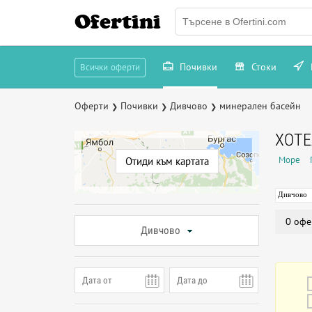
Ofertini
Почивки
Стоки
Всички оферти
Оферти
Почивки
Дивчово
минерален басейн
❯
❯
❯
ХОТЕ
Море
Отиди към картата
Дивчово
0 офе
Дивчово