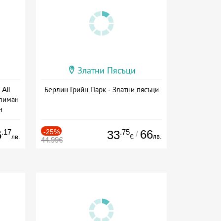
Златни Пясъци
All
Берлин Грийн Парк - Златни пясъци
тлиман
н
ive
.17
-25%
.75
66
6
33
/
лв.
лв.
€
44.99€