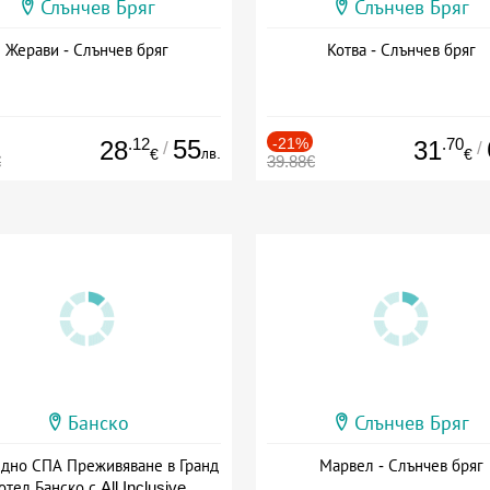
Слънчев Бряг
Слънчев Бряг
Жерави - Слънчев бряг
Котва - Слънчев бряг
.12
55
-21%
.70
28
31
/
/
лв.
€
€
€
39.88€
Банско
Слънчев Бряг
здно СПА Преживяване в Гранд
Марвел - Слънчев бряг
отел Банско с All Inclusive