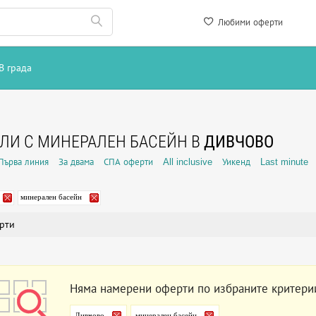
Любими оферти
В града
ЛИ С МИНЕРАЛЕН БАСЕЙН В
ДИВЧОВО
Първа линия
За двама
СПА оферти
All inclusive
Уикенд
Last minute
минерален басейн
рти
Няма намерени оферти по избраните критери
Дивчово
минерален басейн