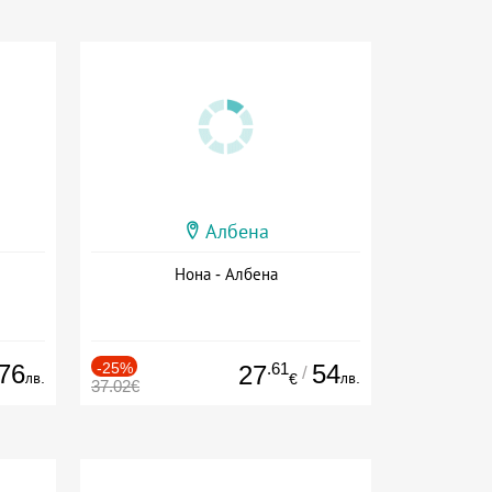
Албена
Нона - Албена
76
-25%
.61
54
27
/
лв.
лв.
€
37.02€