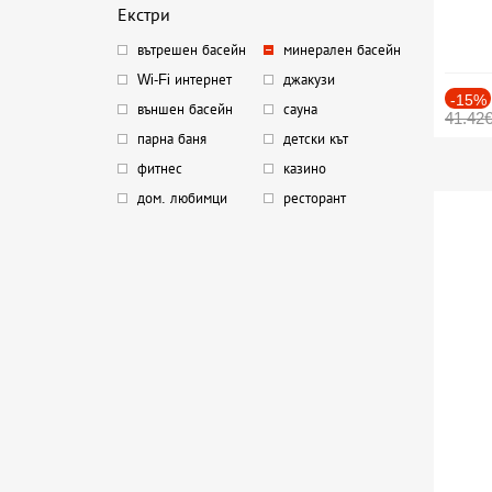
Екстри
вътрешен басейн
минерален басейн
Wi-Fi интернет
джакузи
-15%
външен басейн
сауна
41.42
парна баня
детски кът
фитнес
казино
дом. любимци
ресторант