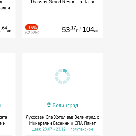
д -
Thassos Grand Resort - о. Тасос
рални
сион
.64
-15%
.17
104
1
53
/
лв.
лв.
€
62.38€
и
Велинград
ката
Луксозен Спа Хотел във Велинград с
е и
Минерални Басейни и СПА Пакет
Дата: 28.07 - 23.12 + полупансион
а