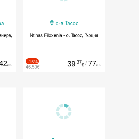
ра
о-в Тасос
виера,
Ntinas Filoxenia - о. Тасос, Гърция
42
-15%
.37
77
39
/
лв.
лв.
€
46.53€