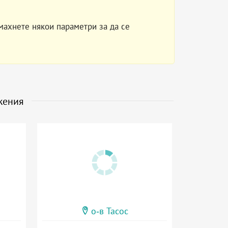
махнете някои параметри за да се
жения
о-в Тасос