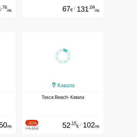
.76
67
.04
4
131
/
€
лв.
лв.
Кавала
Tosca Beach- Кавала
50
-30%
.15
102
52
/
лв.
лв.
€
74.65€