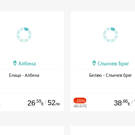
Албена
Слънчев Бряг
Елица - Албена
Белвю - Слънчев бряг
.59
52
-20%
.86
26
38
/
/
лв.
€
€
€
48.57€