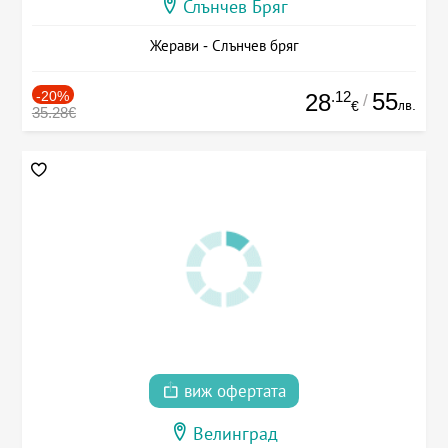
Слънчев Бряг
Жерави - Слънчев бряг
-20%
.12
55
28
/
лв.
€
35.28€
виж офертата
Велинград