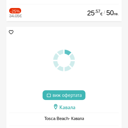
-25%
.57
50
25
/
лв.
€
34.05€
виж офертата
Кавала
Tosca Beach- Кавала