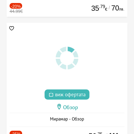
-20%
.79
70
35
/
лв.
€
44.99€
виж офертата
Обзор
Мирамар - Обзор