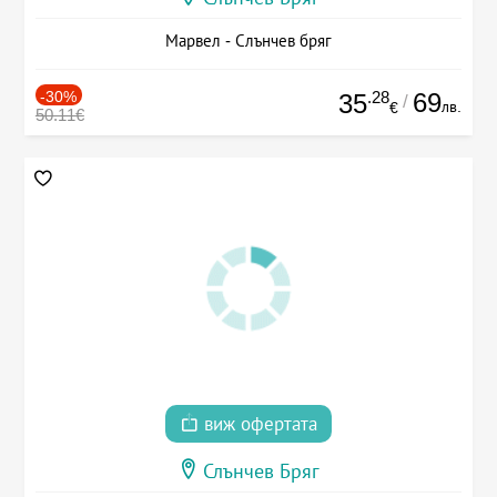
Марвел - Слънчев бряг
-30%
.28
69
35
/
лв.
€
50.11€
виж офертата
Слънчев Бряг