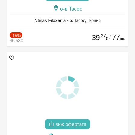
о-в Тасос
Ntinas Filoxenia - о. Тасос, Гърция
-15%
.37
77
39
/
лв.
€
46.53€
виж офертата