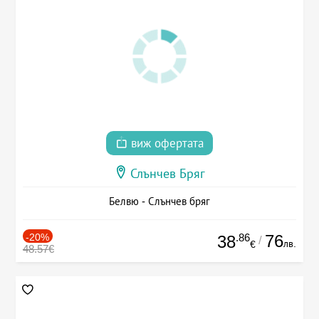
виж офертата
Слънчев Бряг
Белвю - Слънчев бряг
-20%
.86
76
38
/
лв.
€
48.57€