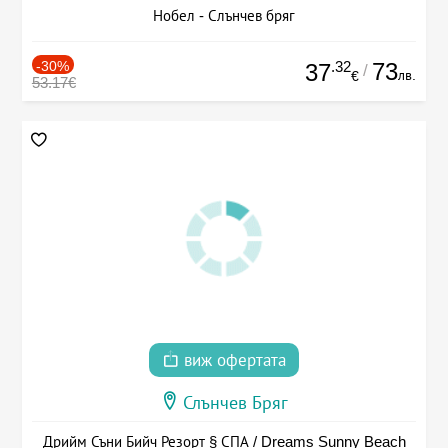
Нобел - Слънчев бряг
-30%
.32
73
37
/
лв.
€
53.17€
виж офертата
Слънчев Бряг
Дрийм Съни Бийч Резорт § СПА / Dreams Sunny Beach