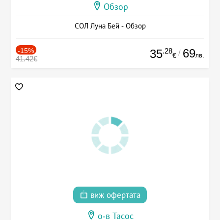
Обзор
СОЛ Луна Бей - Обзор
-15%
.28
69
35
/
лв.
€
41.42€
виж офертата
о-в Тасос