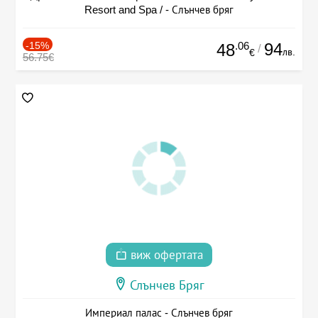
Resort and Spa / - Слънчев бряг
-15%
.06
94
48
/
лв.
€
56.75€
виж офертата
Слънчев Бряг
Империал палас - Слънчев бряг