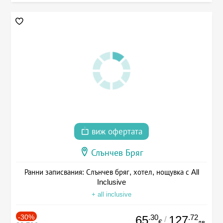
виж офертата
Слънчев Бряг
Ранни записвания: Слънчев бряг, хотел, нощувка с All
Inclusive
+ all inclusive
-30%
.30
.72
65
127
/
€
лв.