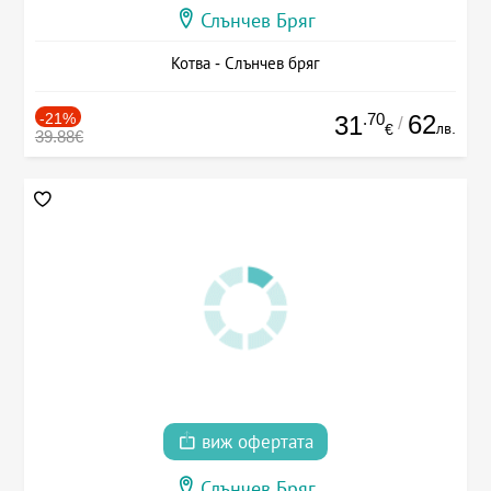
Слънчев Бряг
Котва - Слънчев бряг
-21%
.70
62
31
/
лв.
€
39.88€
виж офертата
Слънчев Бряг