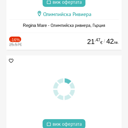
виж офертата
Олимпийска Ривиера
Regina Mare - Олимпийска ривиера, Гърция
-16%
.47
42
21
/
лв.
€
25.57€
виж офертата