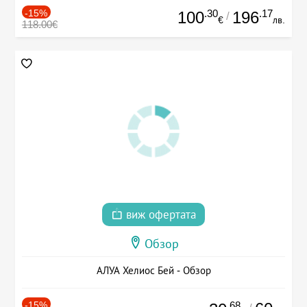
-15%
.30
.17
100
196
/
€
лв.
118.00€
виж офертата
Обзор
АЛУА Хелиос Бей - Обзор
-15%
.68