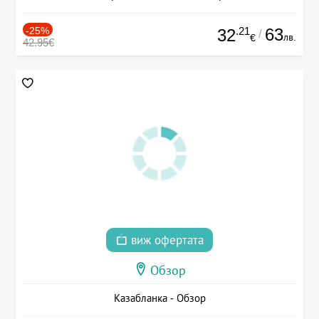
-25%
.21
63
32
/
лв.
€
42.95€
виж офертата
Обзор
Казабланка - Обзор