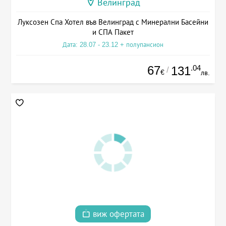
Велинград
Луксозен Спа Хотел във Велинград с Минерални Басейни
и СПА Пакет
Дата: 28.07 - 23.12 + полупансион
67
.04
131
/
€
лв.
виж офертата