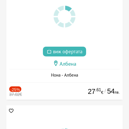
виж офертата
Албена
Нона - Албена
-25%
.61
54
27
/
лв.
€
37.02€