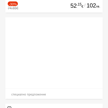
-30%
.15
102
52
/
лв.
€
74.65€
специално предложение