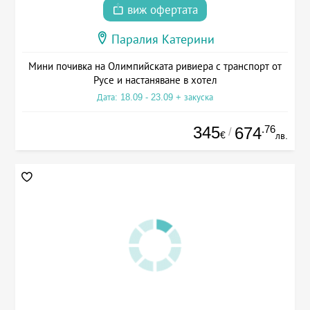
виж офертата
Паралия Катерини
Мини почивка на Олимпийската ривиера с транспорт от
Русе и настаняване в хотел
Дата: 18.09 - 23.09 + закуска
345
.76
674
/
€
лв.