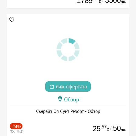
3500
1789
лв.
€
виж офертата
Обзор
Сънрайз Ол Суит Резорт - Обзор
-24%
.57
50
25
/
лв.
€
33.75€