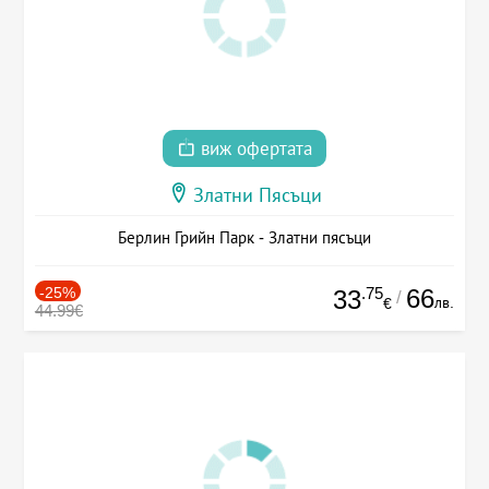
виж офертата
Златни Пясъци
Берлин Грийн Парк - Златни пясъци
-25%
.75
66
33
/
лв.
€
44.99€