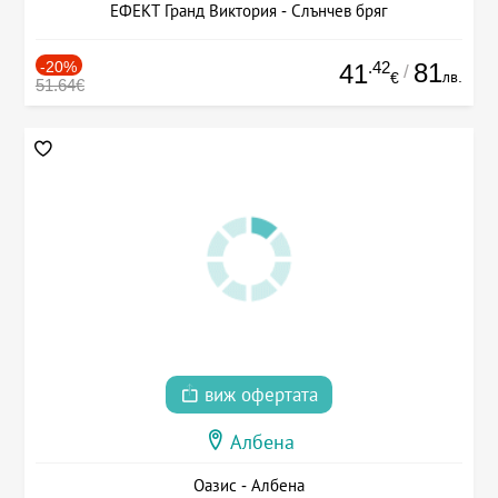
ЕФЕКТ Гранд Виктория - Слънчев бряг
-20%
.42
81
41
/
лв.
€
51.64€
виж офертата
Албена
Оазис - Албена