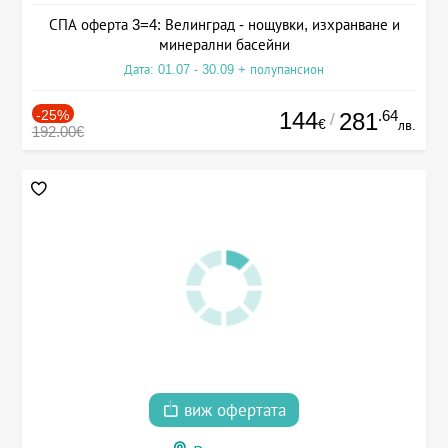
СПА оферта 3=4: Велинград - нощувки, изхранване и
минерални басейни
Дата: 01.07 - 30.09 + полупансион
-25%
144
.64
281
/
€
лв.
192.00€
виж офертата