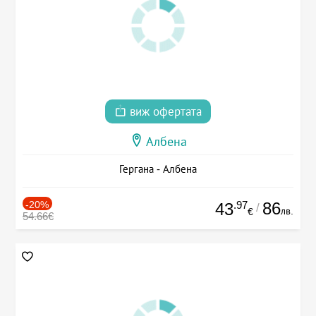
виж офертата
Албена
Гергана - Албена
-20%
.97
86
43
/
лв.
€
54.66€