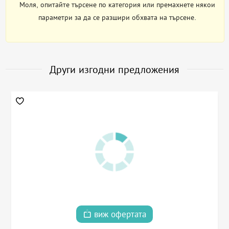
Моля, опитайте търсене по категория или премахнете някои
параметри за да се разшири обхвата на търсене.
Други изгодни предложения
виж офертата