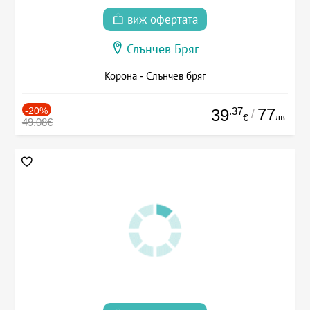
виж офертата
Слънчев Бряг
Корона - Слънчев бряг
-20%
.37
77
39
/
лв.
€
49.08€