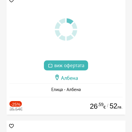
виж офертата
Албена
Елица - Албена
-25%
.59
52
26
/
лв.
€
35.54€