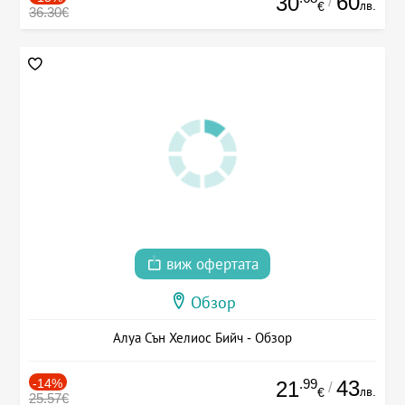
60
30
/
лв.
€
36.30€
виж офертата
Обзор
Алуа Сън Хелиос Бийч - Обзор
-14%
.99
43
21
/
лв.
€
25.57€