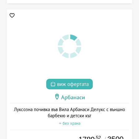
виж офертата
Арбанаси
Луксозна почивка във Вила Арбанаси Делукс с външно
барбекю и детски кът
+ без храна
.52
/