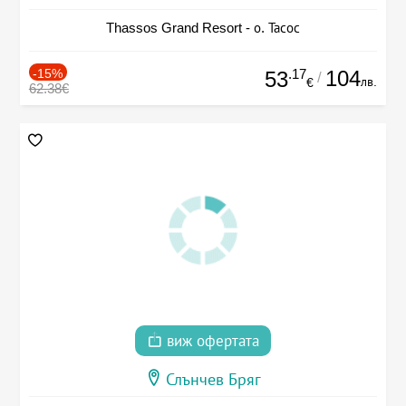
Thassos Grand Resort - о. Тасос
-15%
.17
104
53
/
лв.
€
62.38€
виж офертата
Слънчев Бряг