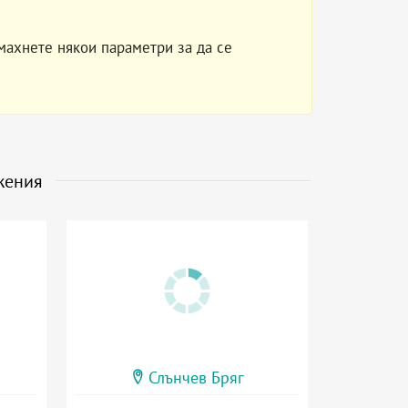
махнете някои параметри за да се
жения
Слънчев Бряг