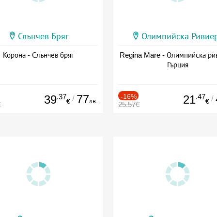
Слънчев Бряг
Олимпийска Ривие
Корона - Слънчев бряг
Regina Mare - Олимпийска ри
Гърция
.37
77
-16%
.47
39
21
/
/
лв.
€
€
€
25.57€