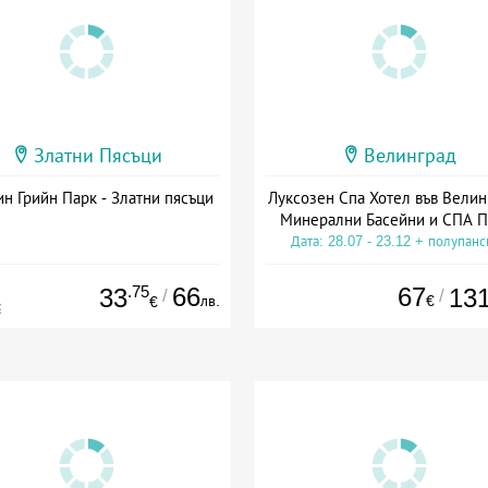
Златни Пясъци
Велинград
н Грийн Парк - Златни пясъци
Луксозен Спа Хотел във Велин
Минерални Басейни и СПА П
Дата: 28.07 - 23.12 + полупан
.75
66
67
33
13
/
/
лв.
€
€
€