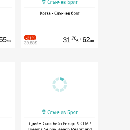
Слънчев Бряг
Котва - Слънчев бряг
55
-21%
.70
62
31
/
лв.
лв.
€
39.88€
Слънчев Бряг
Дрийм Съни Бийч Резорт § СПА /
Dreams Sunny Beach Resort and