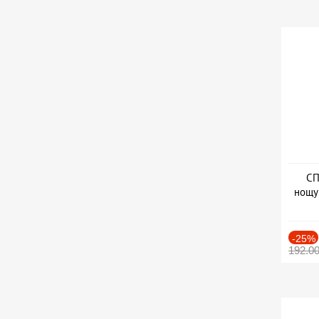
СП
нощу
Дат
-25%
192.0