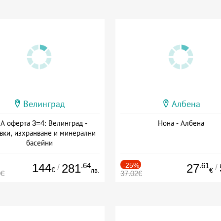
Велинград
Албена
А оферта 3=4: Велинград -
Нона - Албена
вки, изхранване и минерални
басейни
а: 01.07 - 30.09 + полупансион
144
.64
-25%
.61
281
27
/
/
€
лв.
€
0€
37.02€