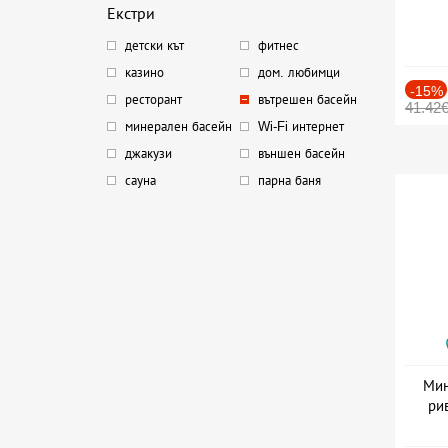
Екстри
детски кът
фитнес
казино
дом. любимци
-15%
ресторант
вътрешен басейн
41.42
минерален басейн
Wi-Fi интернет
джакузи
външен басейн
сауна
парна баня
Мин
ри