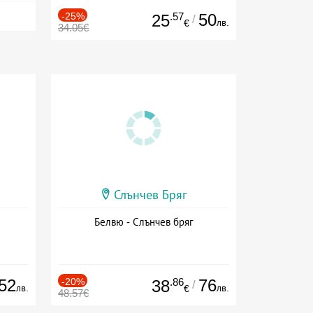
-25%
.57
50
25
/
лв.
€
34.05€
Слънчев Бряг
Белвю - Слънчев бряг
52
-20%
.86
76
38
/
лв.
лв.
€
48.57€