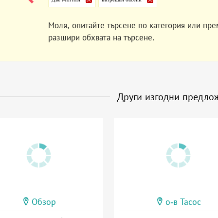
Моля, опитайте търсене по категория или пре
разшири обхвата на търсене.
Други изгодни предло
Обзор
о-в Тасос