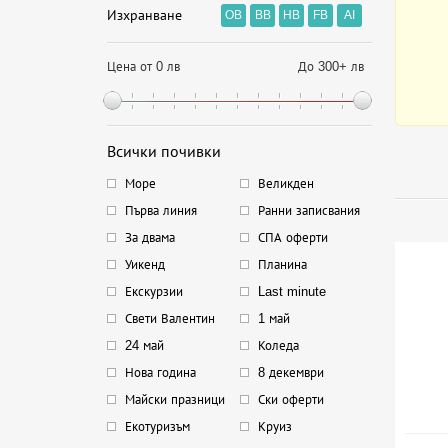
Изхранване
OB
BB
HB
FB
AI
Цена от 0 лв
До 300+ лв
Всички почивки
Море
Великден
Първа линия
Ранни записвания
За двама
СПА оферти
Уикенд
Планина
Екскурзии
Last minute
Свети Валентин
1 май
24 май
Коледа
Нова година
8 декември
Майски празници
Ски оферти
Екотуризъм
Круиз