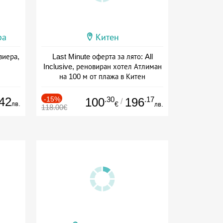
ра
Китен
виера,
Last Minute оферта за лято: All
Inclusive, реновиран хотел Атлиман
на 100 м от плажа в Китен
Дата: 01.06 - 29.09 + all inclusive
42
-15%
.30
.17
100
196
/
лв.
€
лв.
118.00€