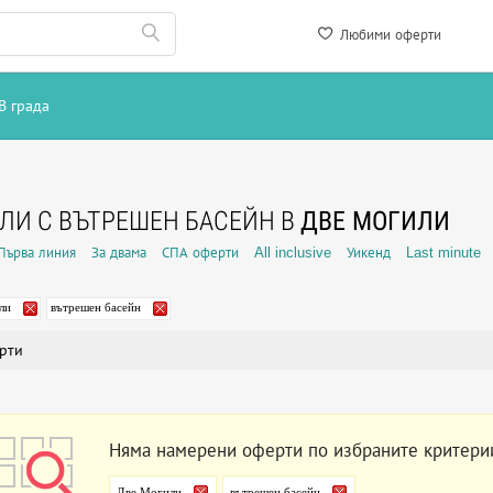
Любими оферти
В града
ЛИ С ВЪТРЕШЕН БАСЕЙН В
ДВЕ МОГИЛИ
Първа линия
За двама
СПА оферти
All inclusive
Уикенд
Last minute
ли
вътрешен басейн
рти
Няма намерени оферти по избраните критери
Две Могили
вътрешен басейн