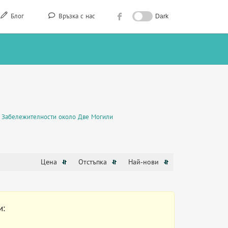
Блог
Връзка с нас
Dark
Забележителности около Две Могили
Цена
Отстъпка
Най-нови
и: