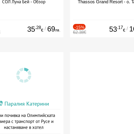
СОЛ Луна Бей - Обзор
Thassos Grand Resort - о. Т
.28
69
-15%
.17
1
35
53
/
/
лв.
€
€
€
62.38€
Паралия Катерини
и почивка на Олимпийската
виера с транспорт от Русе и
настаняване в хотел
Дата: 18.09 - 23.09 + закуска