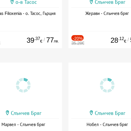
о-в Тасос
Слънчев Бряг
as Filoxenia - о. Тасос, Гърция
Жерави - Слънчев бряг
.37
77
-20%
.12
39
28
/
/
лв.
€
€
€
35.28€
Слънчев Бряг
Слънчев Бряг
Марвел - Слънчев бряг
Нобел - Слънчев бряг