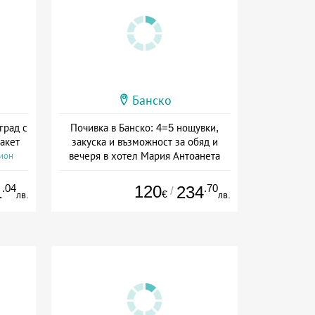
Банско
град с
Почивка в Банско: 4=5 нощувки,
акет
закуска и възможност за обяд и
вечеря в хотел Мария Антоанета
сион
Дата: 16.07 - 07.09 + полупансион
.04
120
.70
1
234
/
€
лв.
лв.