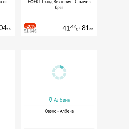
асос
ЕФЕКТ Гранд Виктория - Слънчев
бряг
04
-20%
.42
81
41
/
лв.
лв.
€
51.64€
Албена
Оазис - Албена