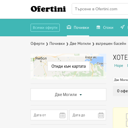
Ofertini
Почивки
Стоки
Всички оферти
Оферти
Почивки
Две Могили
вътрешен басейн
❯
❯
❯
ХОТЕ
Море
Отиди към картата
Две Моги
0 офе
Две Могили