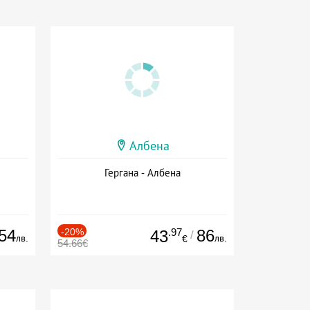
Албена
Гергана - Албена
54
-20%
.97
86
43
/
лв.
лв.
€
54.66€