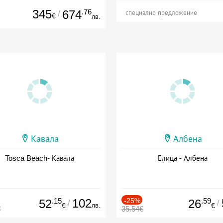
345
.76
674
/
специално предложение
€
лв.
Кавала
Албена
Tosca Beach- Кавала
Елица - Албена
.15
102
-25%
.59
52
26
/
/
лв.
€
€
€
35.54€