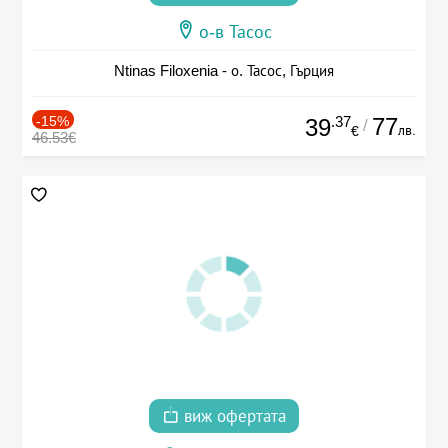
о-в Тасос
Ntinas Filoxenia - о. Тасос, Гърция
-15%
.37
77
39
/
лв.
€
46.53€
виж офертата