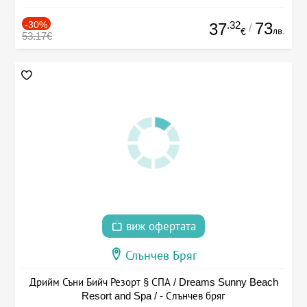
-30%
.32
73
37
/
лв.
€
53.17€
виж офертата
Слънчев Бряг
Дрийм Съни Бийч Резорт § СПА / Dreams Sunny Beach
Resort and Spa / - Слънчев бряг