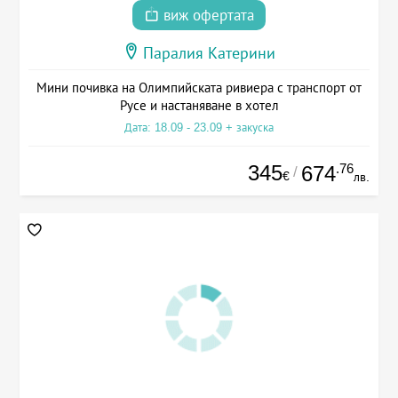
виж офертата
Паралия Катерини
Мини почивка на Олимпийската ривиера с транспорт от
Русе и настаняване в хотел
Дата: 18.09 - 23.09 + закуска
345
.76
674
/
€
лв.