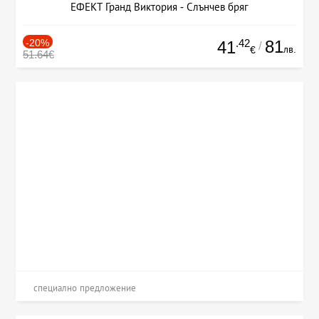
ЕФЕКТ Гранд Виктория - Слънчев бряг
-20%
.42
81
41
/
лв.
€
51.64€
специално предложение