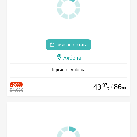
виж офертата
Албена
Гергана - Албена
-20%
.97
86
43
/
лв.
€
54.66€