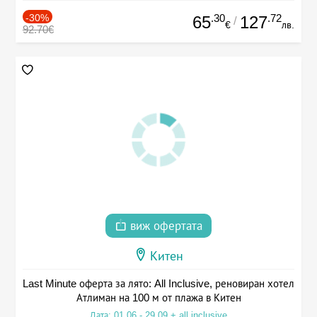
-30%
.30
.72
65
127
/
€
лв.
92.70€
виж офертата
Китен
Last Minute оферта за лято: All Inclusive, реновиран хотел
Атлиман на 100 м от плажа в Китен
Дата: 01.06 - 29.09 + all inclusive