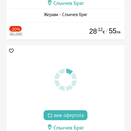
Слънчев Бряг
Жерави - Слънчев бряг
-20%
.12
55
28
/
лв.
€
35.28€
виж офертата
Слънчев Бряг