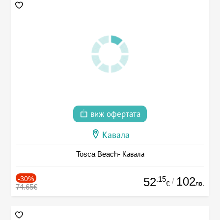
виж офертата
Кавала
Tosca Beach- Кавала
-30%
.15
102
52
/
лв.
€
74.65€