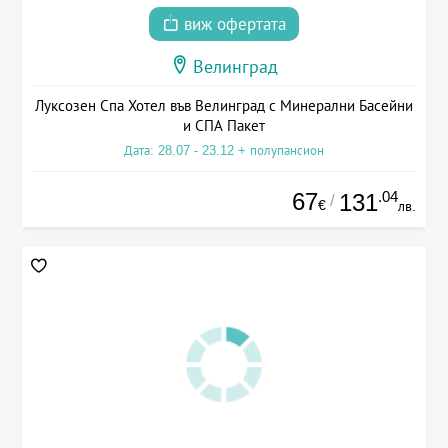
виж офертата
Велинград
Луксозен Спа Хотел във Велинград с Минерални Басейни
и СПА Пакет
Дата: 28.07 - 23.12 + полупансион
67
.04
131
/
€
лв.