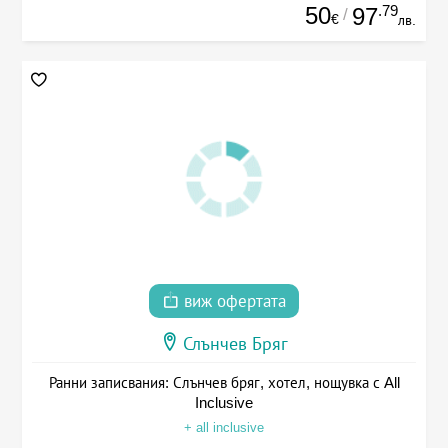
50
.79
97
/
€
лв.
виж офертата
Слънчев Бряг
Ранни записвания: Слънчев бряг, хотел, нощувка с All
Inclusive
+ all inclusive