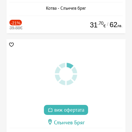
Котва - Слънчев бряг
-21%
.70
62
31
/
лв.
€
39.88€
виж офертата
Слънчев Бряг