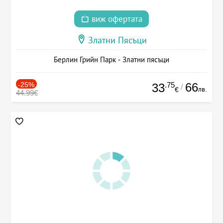
виж офертата
Златни Пясъци
Берлин Грийн Парк - Златни пясъци
-25%
.75
66
33
/
лв.
€
44.99€