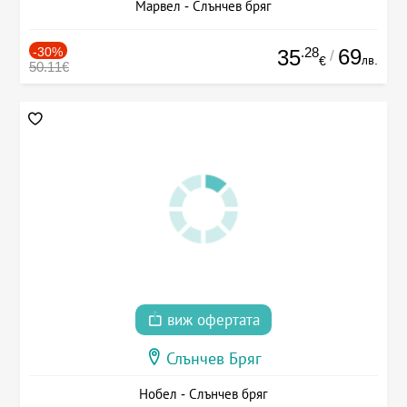
Марвел - Слънчев бряг
-30%
.28
69
35
/
лв.
€
50.11€
виж офертата
Слънчев Бряг
Нобел - Слънчев бряг