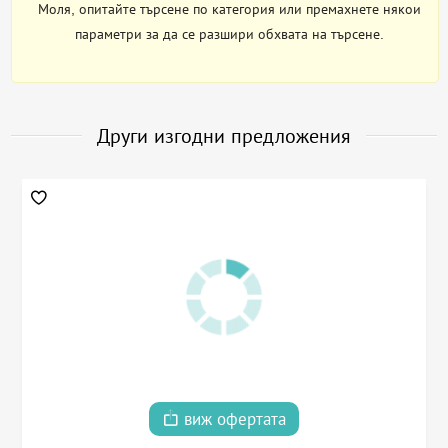
Моля, опитайте търсене по категория или премахнете някои
параметри за да се разшири обхвата на търсене.
Други изгодни предложения
виж офертата