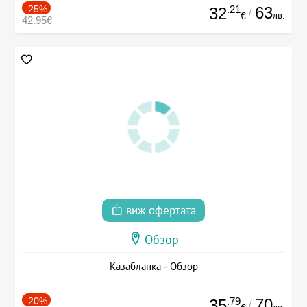
-25%
.21
63
32
/
лв.
€
42.95€
виж офертата
Обзор
Казабланка - Обзор
-20%
.79
70
35
/