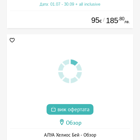
Дата: 01.07 - 30.09 + all inclusive
95
.80
185
/
€
лв.
виж офертата
Обзор
АЛУА Хелиос Бей - Обзор