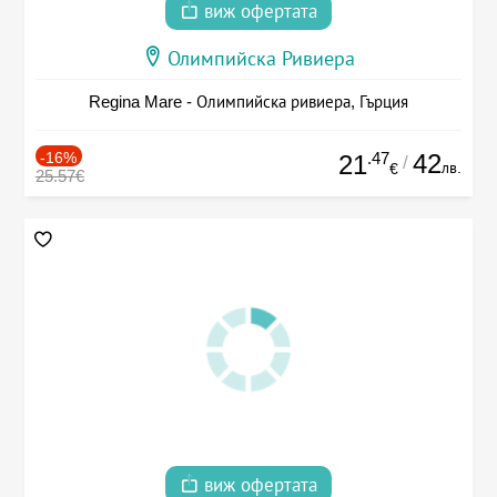
виж офертата
Олимпийска Ривиера
Regina Mare - Олимпийска ривиера, Гърция
-16%
.47
42
21
/
лв.
€
25.57€
виж офертата