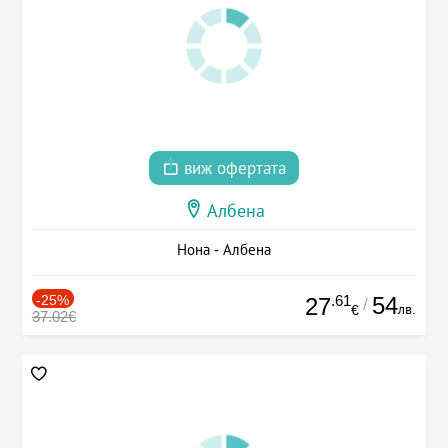
виж офертата
Албена
Нона - Албена
-25%
.61
54
27
/
лв.
€
37.02€