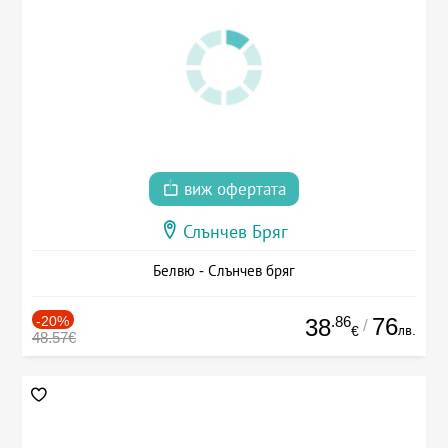
виж офертата
Слънчев Бряг
Белвю - Слънчев бряг
-20%
.86
76
38
/
лв.
€
48.57€