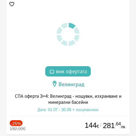
виж офертата
Велинград
СПА оферта 3=4: Велинград - нощувки, изхранване и
минерални басейни
Дата: 01.07 - 30.09 + полупансион
-25%
144
.64
281
/
€
лв.
192.00€