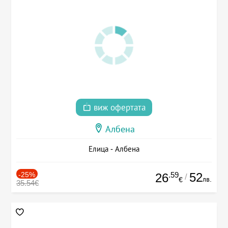
виж офертата
Албена
Елица - Албена
-25%
.59
52
26
/
лв.
€
35.54€