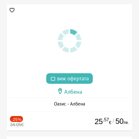
виж офертата
Албена
Оазис - Албена
-25%
.57
50
25
/
лв.
€
34.05€