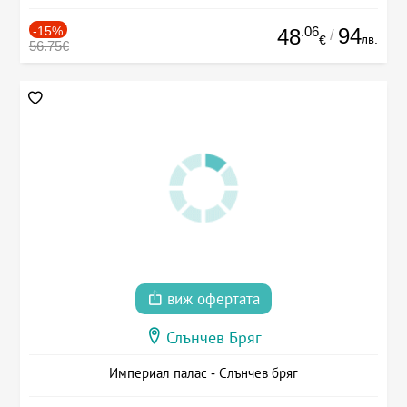
-15%
.06
94
48
/
лв.
€
56.75€
виж офертата
Слънчев Бряг
Империал палас - Слънчев бряг