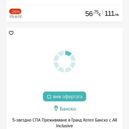
-25%
.75
111
56
/
лв.
€
75.67€
виж офертата
Банско
5-звездно СПА Преживяване в Гранд Хотел Банско с All
Inclusive