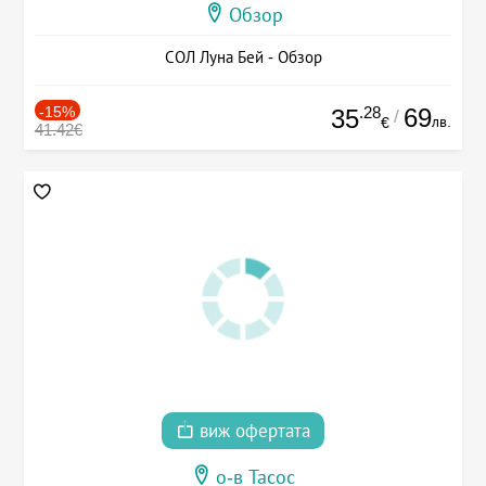
Обзор
СОЛ Луна Бей - Обзор
-15%
.28
69
35
/
лв.
€
41.42€
виж офертата
о-в Тасос