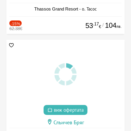
Thassos Grand Resort - о. Тасос
-15%
.17
104
53
/
лв.
€
62.38€
виж офертата
Слънчев Бряг