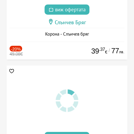
виж офертата
Слънчев Бряг
Корона - Слънчев бряг
-20%
.37
77
39
/
лв.
€
49.08€