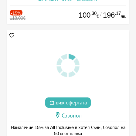
-15%
.30
.17
100
196
/
€
лв.
118.00€
виж офертата
Созопол
Намаление 15% за All Inclusive в хотел Съни, Созопол на
50 м от плажа