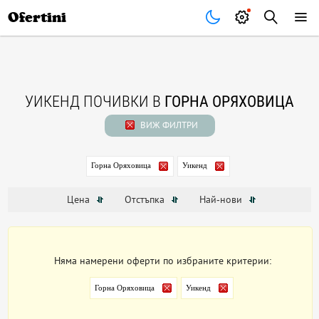
Почивки
Стоки
В града
Всички оферти
Ofertini
УИКЕНД ПОЧИВКИ В
ГОРНА ОРЯХОВИЦА
ВИЖ ФИЛТРИ
Горна Оряховица
Уикенд
Цена
Отстъпка
Най-нови
Няма намерени оферти по избраните критерии:
Горна Оряховица
Уикенд