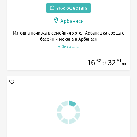
виж офертата
Арбанаси
Изгодна почивка в семейния хотел Арбанашка среща с
басейн и механа в Арбанаси
+ без храна
.62
.51
16
32
/
€
лв.