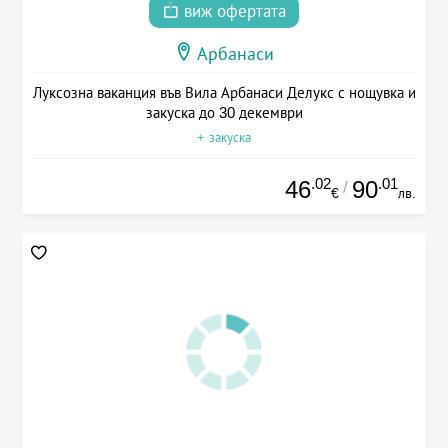
виж офертата
Арбанаси
Луксозна ваканция във Вила Арбанаси Делукс с нощувка и
закуска до 30 декември
+ закуска
.02
.01
46
90
/
€
лв.