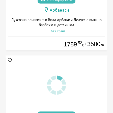
Арбанаси
Луксозна почивка във Вила Арбанаси Делукс с външно
барбекю и детски кът
+ без храна
.52
3500
1789
/
лв.
€