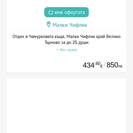
виж офертата
Малки Чифлик
Отдих в Чамурковата къща, Малки Чифлик край Велико
Търново за до 25 души
+ без храна
.60
850
434
/
лв.
€