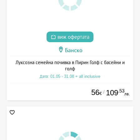
виж офертата
Банско
Луксозна семейна почивка в Пирин Голф с басейни и
голф
Дата: 01.05 - 31.08 + all inclusive
56
.53
109
/
€
лв.