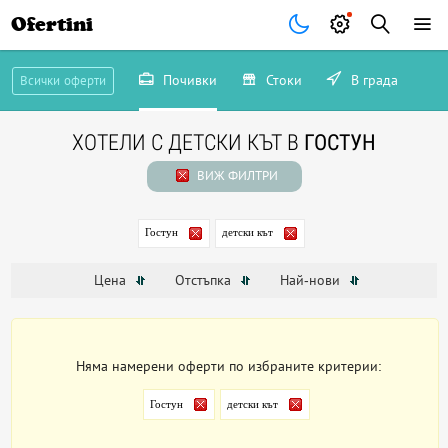
Ofertini
Почивки
Стоки
В града
Всички оферти
ХОТЕЛИ С ДЕТСКИ КЪТ В
ГОСТУН
ВИЖ ФИЛТРИ
Гостун
детски кът
Цена
Отстъпка
Най-нови
Няма намерени оферти по избраните критерии:
Гостун
детски кът