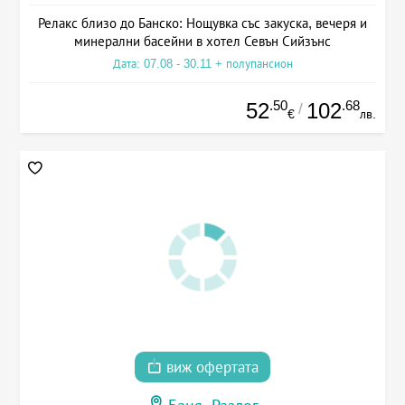
Релакс близо до Банско: Нощувка със закуска, вечеря и
минерални басейни в хотел Севън Сийзънс
Дата: 07.08 - 30.11 + полупансион
.50
.68
52
102
/
€
лв.
виж офертата