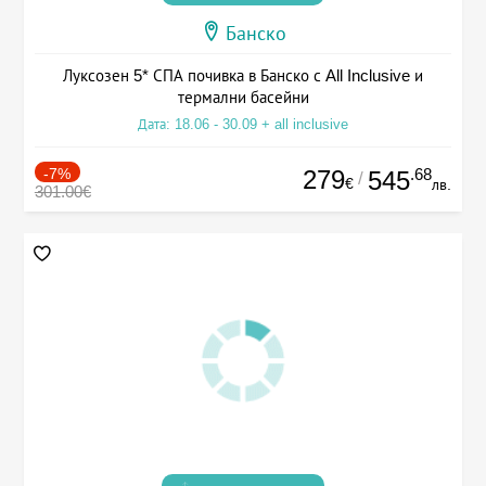
Банско
Луксозен 5* СПА почивка в Банско с All Inclusive и
термални басейни
Дата: 18.06 - 30.09 + all inclusive
-7%
279
.68
545
/
€
лв.
301.00€