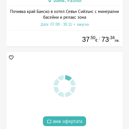
Баня, Разлог
Почивка край Банско в хотел Севън Сийзънс с минерални
басейни и релакс зона
Дата: 07.08 - 30.11 + закуска
.50
.34
37
73
/
€
лв.
виж офертата