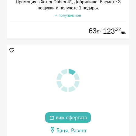
Промоция в Хотел Орбел 4*, Добринище: Вземете 3
нощувки и получете 1 подарък
+ полупансион
63
.22
123
/
€
лв.
виж офертата
Баня, Разлог