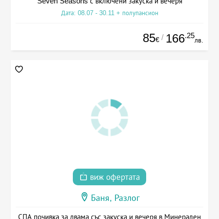
Seven Seasons с включени закуска и вечеря
Дата: 08.07 - 30.11 + полупансион
85
.25
166
/
€
лв.
виж офертата
Баня, Разлог
СПА почивка за двама със закуска и вечеря в Минерален