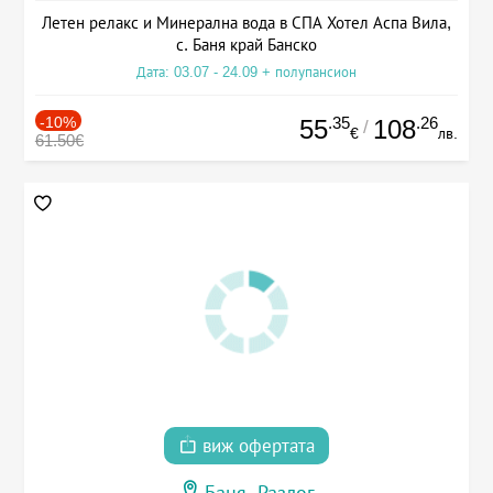
Летен релакс и Минерална вода в СПА Хотел Аспа Вила,
с. Баня край Банско
Дата: 03.07 - 24.09 + полупансион
-10%
.35
.26
55
108
/
€
лв.
61.50€
виж офертата