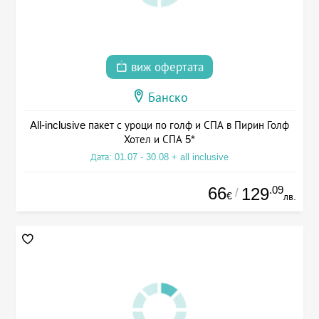
виж офертата
Банско
All-inclusive пакет с уроци по голф и СПА в Пирин Голф
Хотел и СПА 5*
Дата: 01.07 - 30.08 + all inclusive
66
.09
129
/
€
лв.