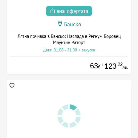
виж офертата
Банско
Лятна почивка в Банско: Наслада в Регнум Боровец
Маунтин Ризорт
Дата: 01.08 - 31.08 + закуска
63
.22
123
/
€
лв.