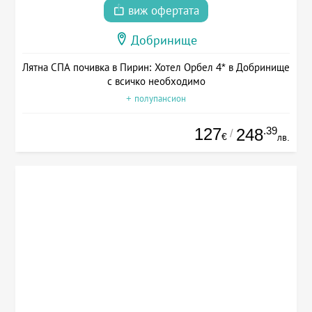
виж офертата
Добринище
Лятна СПА почивка в Пирин: Хотел Орбел 4* в Добринище
с всичко необходимо
+ полупансион
127
.39
248
/
€
лв.