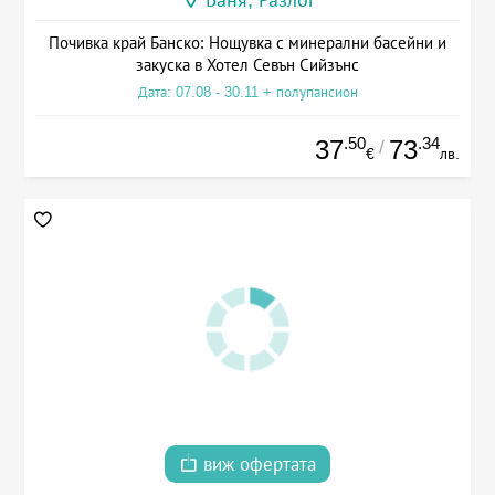
Баня, Разлог
Почивка край Банско: Нощувка с минерални басейни и
закуска в Хотел Севън Сийзънс
Дата: 07.08 - 30.11 + полупансион
.50
.34
37
73
/
€
лв.
виж офертата