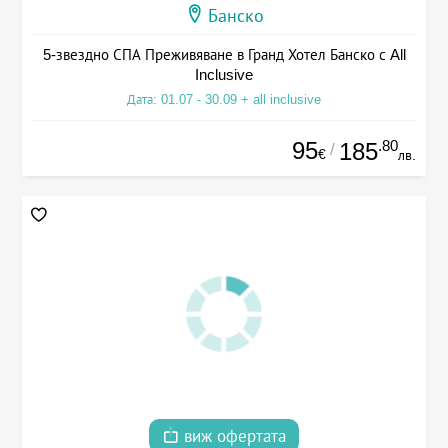
Банско
5-звездно СПА Преживяване в Гранд Хотел Банско с All
Inclusive
Дата: 01.07 - 30.09 + all inclusive
95
.80
185
/
€
лв.
виж офертата