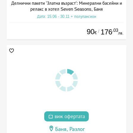
Делнични пакети 'Златна възраст': Минерални басейни и
релакс в хотел Seven Seasons, Баня
Дата: 15.06 - 30.11 + полупансион
90
.03
176
/
€
лв.
виж офертата
Баня, Разлог