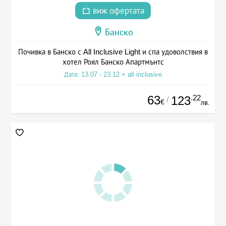
виж офертата
Банско
Почивка в Банско с All Inclusive Light и спа удоволствия в
хотел Роял Банско Апартмънтс
Дата: 13.07 - 23.12 + all inclusive
63
.22
123
/
€
лв.