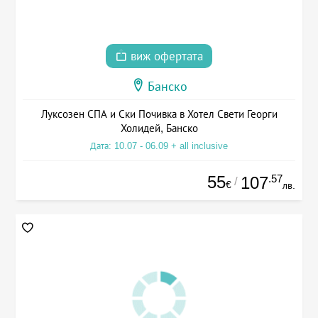
виж офертата
Банско
Луксозен СПА и Ски Почивка в Хотел Свети Георги
Холидей, Банско
Дата: 10.07 - 06.09 + all inclusive
55
.57
107
/
€
лв.