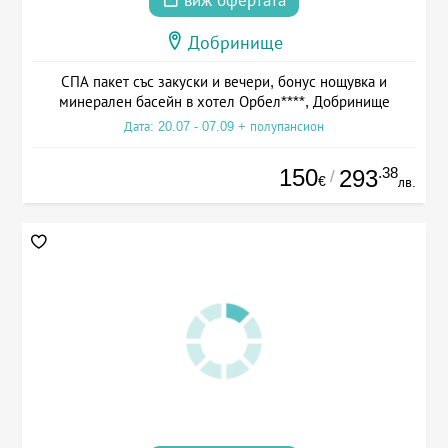
виж офертата
Добринище
СПА пакет със закуски и вечери, бонус нощувка и
минерален басейн в хотел Орбел****, Добринище
Дата: 20.07 - 07.09 + полупансион
150
.38
293
/
€
лв.