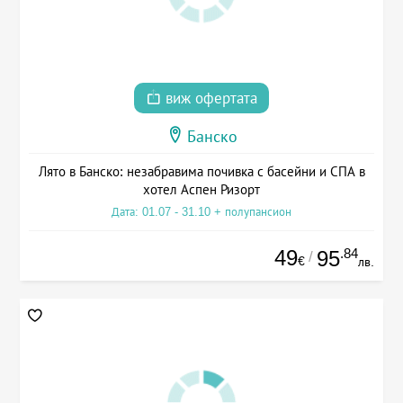
виж офертата
Банско
Лято в Банско: незабравима почивка с басейни и СПА в
хотел Аспен Ризорт
Дата: 01.07 - 31.10 + полупансион
49
.84
95
/
€
лв.