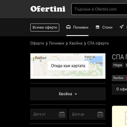
Ofertini
Почивки
Стоки
Всички оферти
Оферти
Почивки
Хвойна
СПА оферти
❯
❯
❯
СПА 
Море
Отиди към картата
Хвойна
0 офе
Хвойна