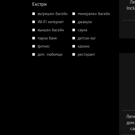
Ля
Екстри
Incl
вътрешен басейн
минерален басейн
Дат
Wi-Fi интернет
джакузи
външен басейн
сауна
парна баня
детски кът
фитнес
казино
дом. любимци
ресторант
Лятн
дом,
са
Дат