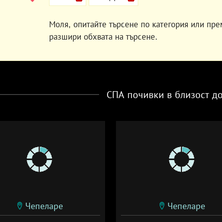
Моля, опитайте търсене по категория или пре
разшири обхвата на търсене.
СПА почивки в близост д
Чепеларе
Чепеларе