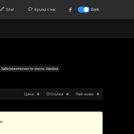
Блог
Връзка с нас
Dark
Забележителности около Хвойна
Цена
Отстъпка
Най-нови
и: