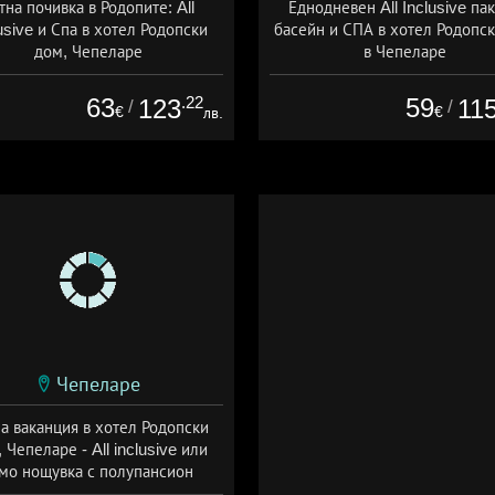
тна почивка в Родопите: All
Еднодневен All Inclusive пак
usive и Спа в хотел Родопски
басейн и СПА в хотел Родопс
дом, Чепеларе
в Чепеларе
а: 01.07 - 30.09 + all inclusive
Дата: 01.07 - 30.09 + all inclus
63
.22
59
123
11
/
/
€
€
лв.
Чепеларе
а ваканция в хотел Родопски
 Чепеларе - All inclusive или
мо нощувка с полупансион
а: 04.08 - 30.09 + all inclusive