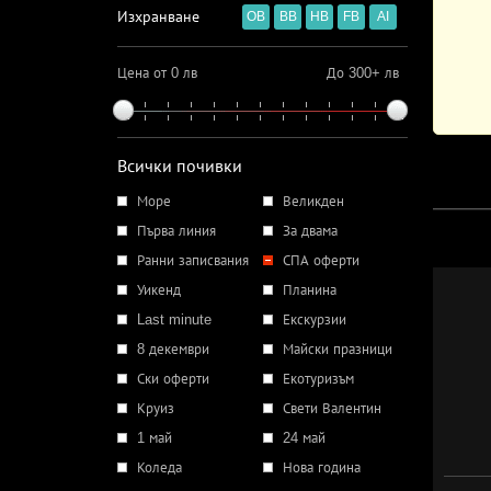
Изхранване
OB
BB
HB
FB
AI
Цена от 0 лв
До 300+ лв
Всички почивки
Море
Великден
Първа линия
За двама
Ранни записвания
СПА оферти
Уикенд
Планина
Last minute
Екскурзии
8 декември
Майски празници
Ски оферти
Екотуризъм
Круиз
Свети Валентин
1 май
24 май
Коледа
Нова година