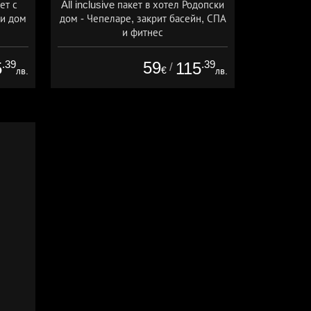
ет с
All inclusive пакет в хотел Родопски
ки дом
дом - Чепеларе, закрит басейн, СПА
и фитнес
ive
Дата: 01.07 - 30.09 + all inclusive
.39
59
.39
5
115
/
€
лв.
лв.