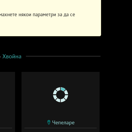
махнете някои параметри за да се
о
Хвойна
Чепеларе