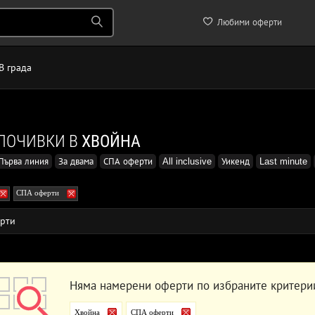
Любими оферти
В града
ПОЧИВКИ В
ХВОЙНА
Първа линия
За двама
СПА оферти
All inclusive
Уикенд
Last minute
СПА оферти
рти
Няма намерени оферти по избраните критери
Хвойна
СПА оферти