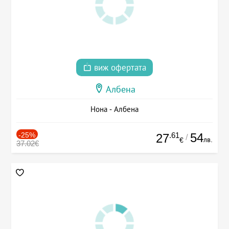
виж офертата
Албена
Нона - Албена
-25%
.61
54
27
/
лв.
€
37.02€