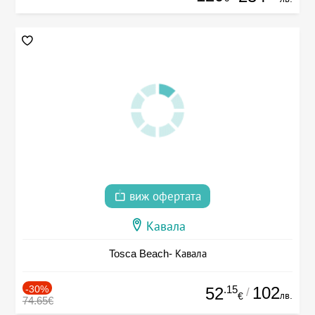
виж офертата
Кавала
Tosca Beach- Кавала
-30%
.15
102
52
/
лв.
€
74.65€