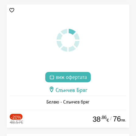
виж офертата
Слънчев Бряг
Белвю - Слънчев бряг
-20%
.86
76
38
/
лв.
€
48.57€