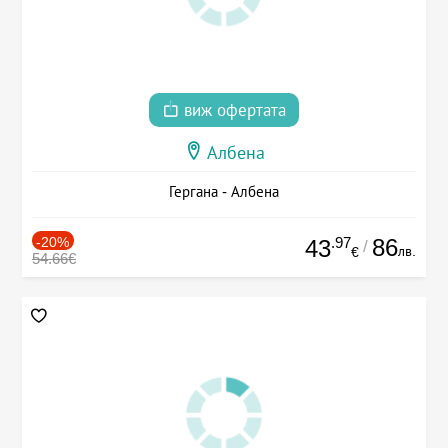
виж офертата
Албена
Гергана - Албена
-20%
.97
86
43
/
лв.
€
54.66€