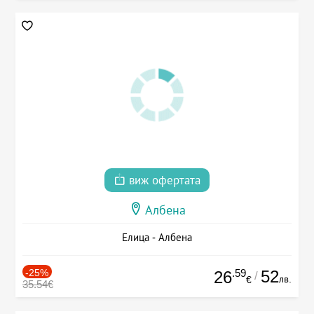
виж офертата
Албена
Елица - Албена
-25%
.59
52
26
/
лв.
€
35.54€