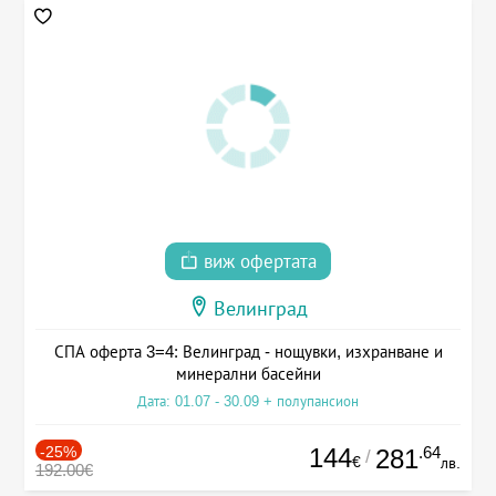
виж офертата
Велинград
СПА оферта 3=4: Велинград - нощувки, изхранване и
минерални басейни
Дата: 01.07 - 30.09 + полупансион
-25%
144
.64
281
/
€
лв.
192.00€