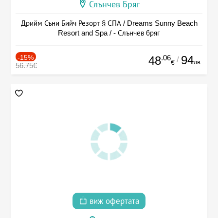
Слънчев Бряг
Дрийм Съни Бийч Резорт § СПА / Dreams Sunny Beach
Resort and Spa / - Слънчев бряг
-15%
.06
94
48
/
лв.
€
56.75€
виж офертата