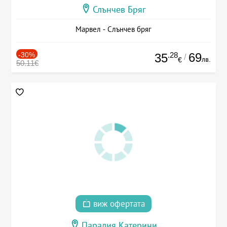
Слънчев Бряг
Марвел - Слънчев бряг
-30%
.28
69
35
/
лв.
€
50.11€
виж офертата
Паралия Катерини