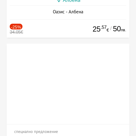
Албена
Оазис - Албена
-25%
.57
50
25
/
лв.
€
34.05€
специално предложение