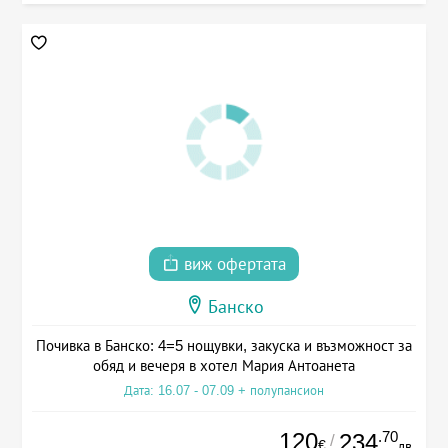
виж офертата
Банско
Почивка в Банско: 4=5 нощувки, закуска и възможност за
обяд и вечеря в хотел Мария Антоанета
Дата: 16.07 - 07.09 + полупансион
120
.70
234
/
€
лв.