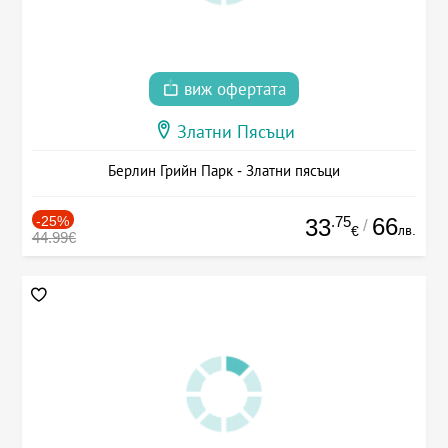
виж офертата
Златни Пясъци
Берлин Грийн Парк - Златни пясъци
-25%
.75
66
33
/
лв.
€
44.99€