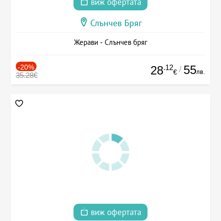
виж офертата
Слънчев Бряг
Жерави - Слънчев бряг
-20%
.12
55
28
/
лв.
€
35.28€
виж офертата