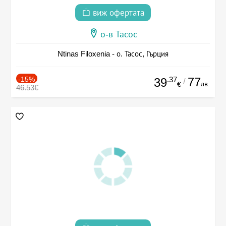
виж офертата
о-в Тасос
Ntinas Filoxenia - о. Тасос, Гърция
-15%
.37
77
39
/
лв.
€
46.53€