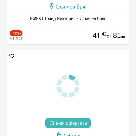
Слънчев Бряг
ЕФЕКТ Гранд Виктория - Слънчев бряг
-20%
.42
81
41
/
лв.
€
51.64€
виж офертата