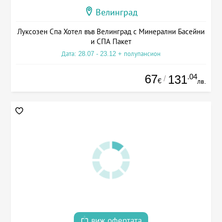
Велинград
Луксозен Спа Хотел във Велинград с Минерални Басейни
и СПА Пакет
Дата: 28.07 - 23.12 + полупансион
67
.04
131
/
€
лв.
виж офертата