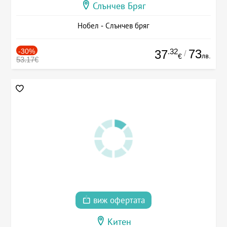
Слънчев Бряг
Нобел - Слънчев бряг
-30%
.32
73
37
/
лв.
€
53.17€
виж офертата
Китен