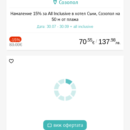
Созопол
Намаление 15% за All Inclusive в хотел Съни, Созопол на
50 м от плажа
Дата: 30.07 - 30.09 + all inclusive
-15%
.55
.98
70
137
/
€
лв.
83.00€
виж офертата