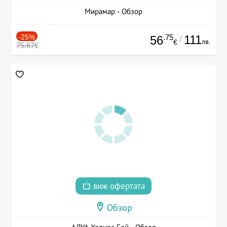
Мирамар - Обзор
-25%
.75
111
56
/
лв.
€
75.67€
виж офертата
Обзор