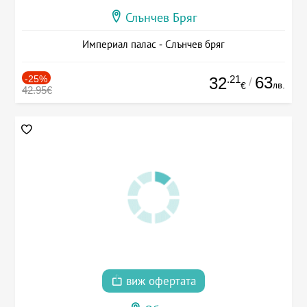
Слънчев Бряг
Империал палас - Слънчев бряг
-25%
.21
63
32
/
лв.
€
42.95€
виж офертата