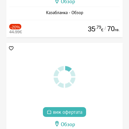
Обзор
Казабланка - Обзор
-20%
.79
70
35
/
лв.
€
44.99€
виж офертата
Обзор