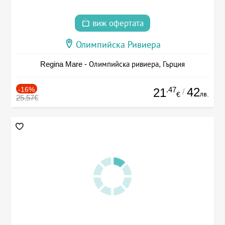
виж офертата
Олимпийска Ривиера
Regina Mare - Олимпийска ривиера, Гърция
-16%
.47
42
21
/
лв.
€
25.57€