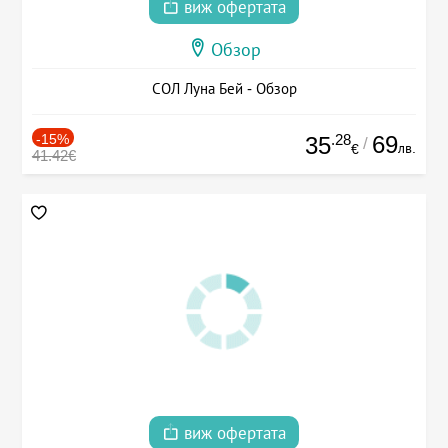
виж офертата
Обзор
СОЛ Луна Бей - Обзор
-15%
.28
69
35
/
лв.
€
41.42€
виж офертата