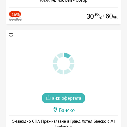
АЛУА Хелиос Бей - Обзор
-15%
.68
60
30
/
лв.
€
36.30€
виж офертата
Банско
5-звездно СПА Преживяване в Гранд Хотел Банско с All
Inclusive