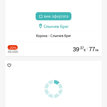
виж офертата
Слънчев Бряг
Корона - Слънчев бряг
-20%
.37
77
39
/
лв.
€
49.08€