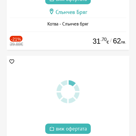
Слънчев Бряг
Котва - Слънчев бряг
-21%
.70
62
31
/
лв.
€
39.88€
виж офертата