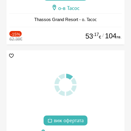
о-в Тасос
Thassos Grand Resort - о. Тасос
-15%
.17
104
53
/
лв.
€
62.38€
виж офертата