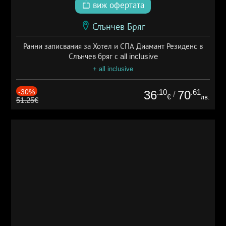
виж офертата
Слънчев Бряг
Ранни записвания за Хотел и СПА Диамант Резиденс в
Слънчев бряг с all inclusive
+ all inclusive
-30%
.10
.61
36
70
/
€
лв.
51.25€