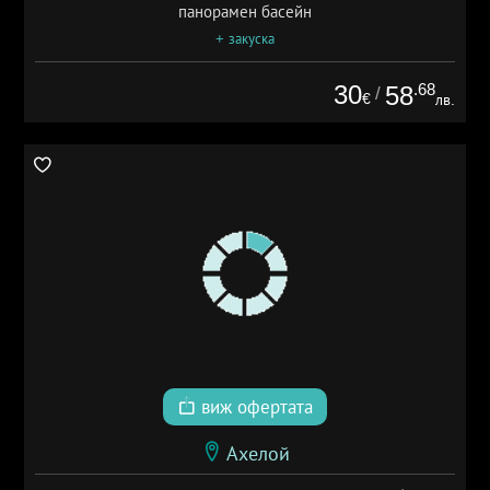
панорамен басейн
+ закуска
30
.68
58
/
€
лв.
виж офертата
Ахелой