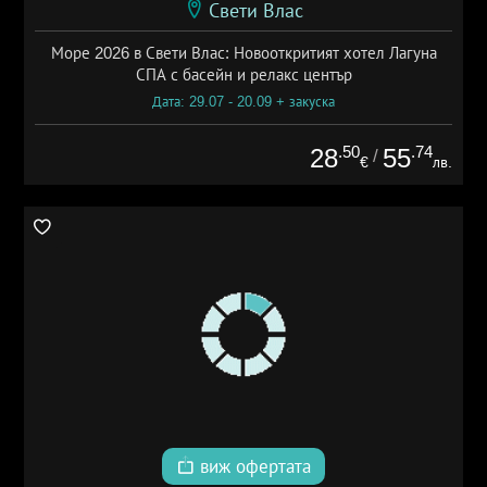
Свети Влас
Море 2026 в Свети Влас: Новооткритият хотел Лагуна
СПА с басейн и релакс център
Дата: 29.07 - 20.09 + закуска
.50
.74
28
55
/
€
лв.
виж офертата