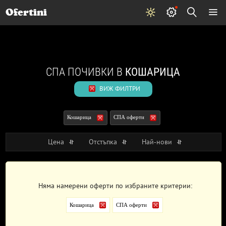
Почивки
Стоки
В града
Всички оферти
Ofertini
СПА ПОЧИВКИ В
КОШАРИЦА
ВИЖ ФИЛТРИ
Кошарица
СПА оферти
Цена
Отстъпка
Най-нови
Няма намерени оферти по избраните критерии:
Кошарица
СПА оферти