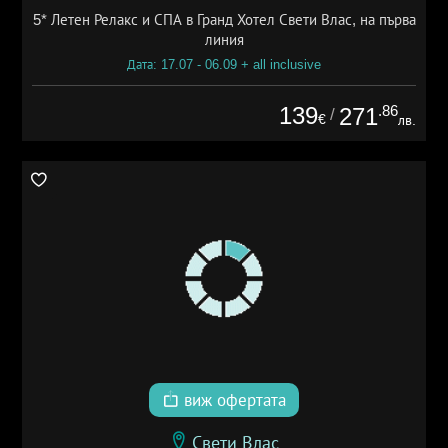
5* Летен Релакс и СПА в Гранд Хотел Свети Влас, на първа
линия
Дата: 17.07 - 06.09 + all inclusive
139
.86
271
/
€
лв.
виж офертата
Свети Влас