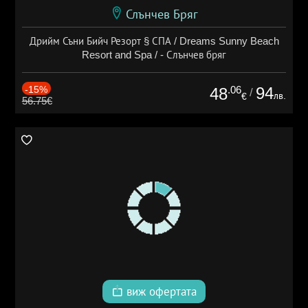
Слънчев Бряг
Дрийм Съни Бийч Резорт § СПА / Dreams Sunny Beach
Resort and Spa / - Слънчев бряг
-15%
.06
94
48
/
лв.
€
56.75€
виж офертата