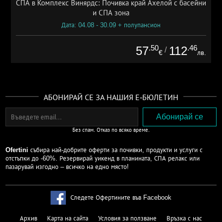
СПА в Комплекс Винярдс: Почивка край Ахелой с басейни
и СПА зона
Дата: 04.08 - 30.09 + полупансион
.50
.46
57
112
/
€
лв.
АБОНИРАЙ СЕ ЗА НАШИЯ Е-БЮЛЕТИН
Без спам. Отказ по всяко време.
Ofertini
събира най-добрите оферти за почивки, продукти и услуги с
отстъпки до -60%. Резервирай уикенд в планината, СПА релакс или
пазарувай изгодно – всичко на едно място!
Следете Офертините във Facebook
Архив
Карта на сайта
Условия за ползване
Връзка с нас