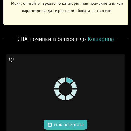
Моля, опитайте търсене по категория или премахнете някои
параметри за да се разшири обхвата на търсене.
СПА почивки в близост до
Кошарица
виж офертата