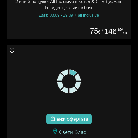
2 или 3 нощувки All Inclusive в хотел & СПА Диамант
Резиденс, Слънчев бряг
Дата: 03.09 - 29.09 + all inclusive
75
.69
146
/
€
лв.
виж офертата
Свети Влас