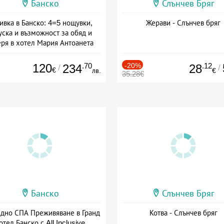
Банско
Слънчев Бряг
ивка в Банско: 4=5 нощувки,
Жерави - Слънчев бряг
уска и възможност за обяд и
еря в хотел Мария Антоанета
а: 16.07 - 07.09 + полупансион
120
.70
-20%
.12
234
28
/
/
€
лв.
€
35.28€
Банско
Слънчев Бряг
здно СПА Преживяване в Гранд
Котва - Слънчев бряг
отел Банско с All Inclusive