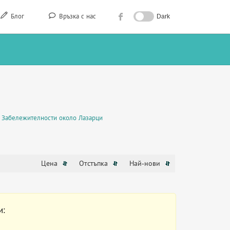
Блог
Връзка с нас
Dark
Забележителности около Лазарци
Цена
Отстъпка
Най-нови
и: