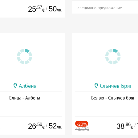
.57
50
25
/
специално предложение
лв.
€
€
Албена
Слънчев Бряг
Елица - Албена
Белвю - Слънчев бряг
.59
52
-20%
.86
26
38
/
/
лв.
€
€
€
48.57€