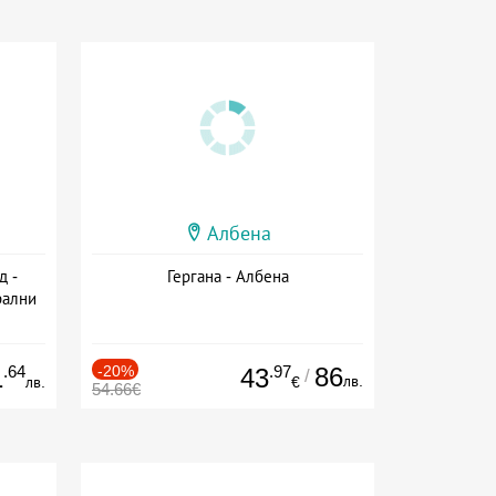
Албена
д -
Гергана - Албена
рални
сион
.64
-20%
.97
86
1
43
/
лв.
лв.
€
54.66€