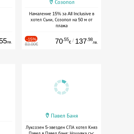
Созопол
Намаление 15% за All Inclusive в
хотел Съни, Созопол на 50 м от
плажа
Дата: 30.07 - 30.09 + all inclusive
55
-15%
.55
.98
70
137
/
лв.
€
лв.
83.00€
Павел Баня
Луксозен 5-звезден СПА хотел Княз
Павел в Павел баня: Нощувка със