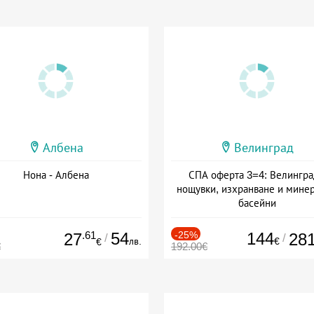
Албена
Велинград
Нона - Албена
СПА оферта 3=4: Велингра
нощувки, изхранване и мине
басейни
Дата: 01.07 - 30.09 + полупан
.61
54
-25%
144
27
28
/
/
лв.
€
€
€
192.00€