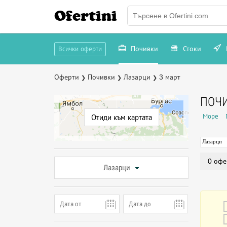
Ofertini
Почивки
Стоки
Всички оферти
Оферти
Почивки
Лазарци
3 март
❯
❯
❯
ПОЧИ
Море
Отиди към картата
Лазарци
0 офе
Лазарци