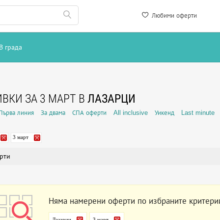
Любими оферти
В града
ВКИ ЗА 3 МАРТ В
ЛАЗАРЦИ
Първа линия
За двама
СПА оферти
All inclusive
Уикенд
Last minute
3 март
рти
Няма намерени оферти по избраните критери
Лазарци
3 март