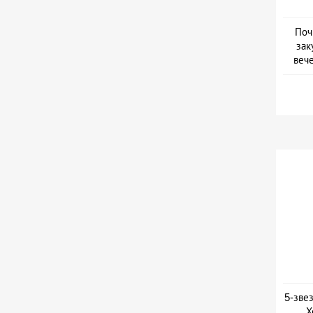
Поч
зак
веч
Дат
5-зве
Х