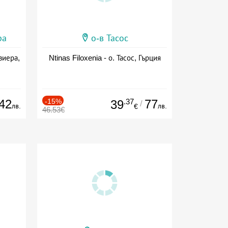
ра
о-в Тасос
виера,
Ntinas Filoxenia - о. Тасос, Гърция
42
-15%
.37
77
39
/
лв.
лв.
€
46.53€