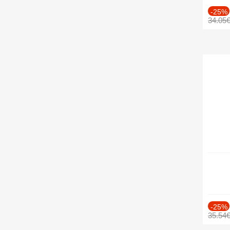
-25%
34.05
-25%
35.54