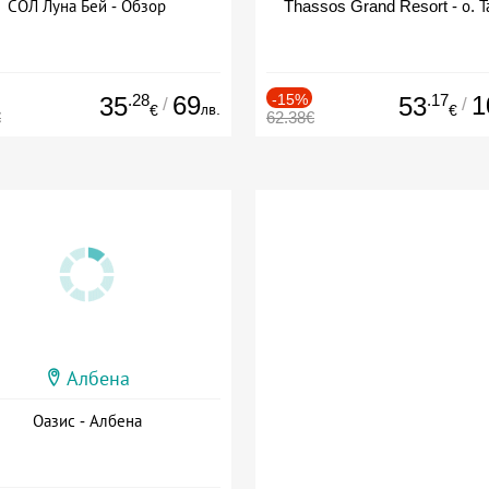
СОЛ Луна Бей - Обзор
Thassos Grand Resort - о. Т
.28
69
-15%
.17
1
35
53
/
/
лв.
€
€
€
62.38€
Албена
Оазис - Албена