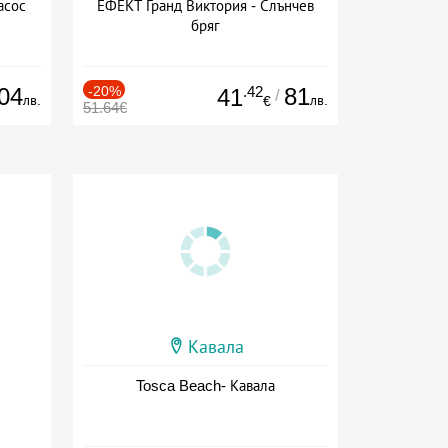
асос
ЕФЕКТ Гранд Виктория - Слънчев
бряг
04
-20%
.42
81
41
/
лв.
лв.
€
51.64€
Кавала
Tosca Beach- Кавала