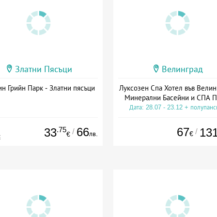
Златни Пясъци
Велинград
н Грийн Парк - Златни пясъци
Луксозен Спа Хотел във Велин
Минерални Басейни и СПА П
Дата: 28.07 - 23.12 + полупан
.75
66
67
33
13
/
/
лв.
€
€
€