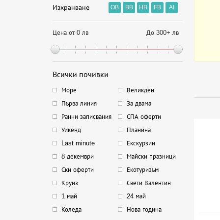
Изхранване
OB
BB
HB
FB
AI
Цена от 0 лв
До 300+ лв
Всички почивки
Море
Великден
Първа линия
За двама
Ранни записвания
СПА оферти
Уикенд
Планина
Last minute
Екскурзии
8 декември
Майски празници
Ски оферти
Екотуризъм
Круиз
Свети Валентин
1 май
24 май
Коледа
Нова година