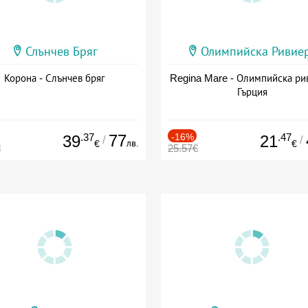
Слънчев Бряг
Олимпийска Ривие
Корона - Слънчев бряг
Regina Mare - Олимпийска ри
Гърция
.37
77
-16%
.47
39
21
/
/
лв.
€
€
€
25.57€