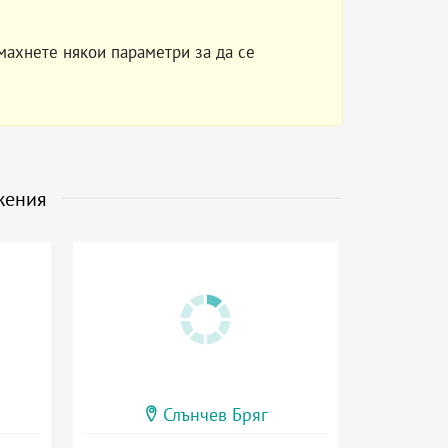
махнете някои параметри за да се
жения
Слънчев Бряг