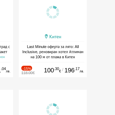
Китен
град с
Last Minute оферта за лято: All
акет
Inclusive, реновиран хотел Атлиман
на 100 м от плажа в Китен
сион
Дата: 01.06 - 29.09 + all inclusive
.04
-15%
.30
.17
1
100
196
/
лв.
€
лв.
118.00€