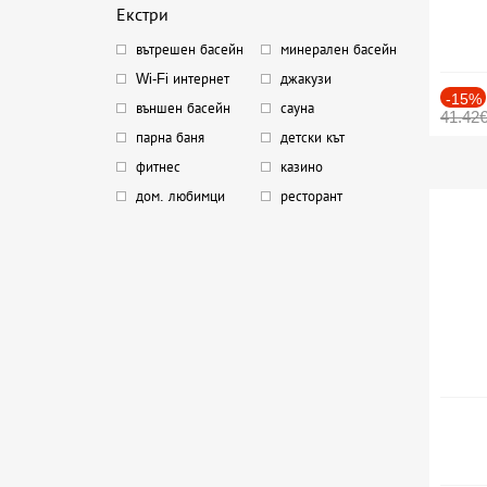
Екстри
вътрешен басейн
минерален басейн
Wi-Fi интернет
джакузи
-15%
външен басейн
сауна
41.42
парна баня
детски кът
фитнес
казино
дом. любимци
ресторант