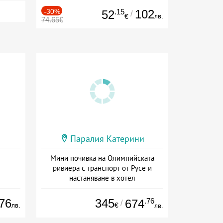
-30%
.15
102
52
/
лв.
€
74.65€
Паралия Катерини
Мини почивка на Олимпийската
ривиера с транспорт от Русе и
настаняване в хотел
Дата: 18.09 - 23.09 + закуска
76
345
.76
674
/
лв.
€
лв.