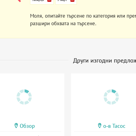
Моля, опитайте търсене по категория или пре
разшири обхвата на търсене.
Други изгодни предло
Обзор
о-в Тасос