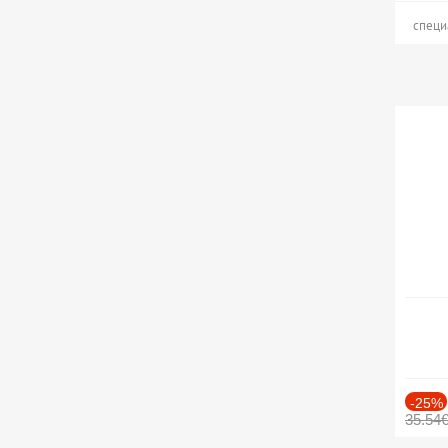
специ
-25%
35.54