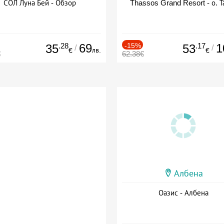
СОЛ Луна Бей - Обзор
Thassos Grand Resort - о. Т
.28
69
-15%
.17
1
35
53
/
/
лв.
€
€
€
62.38€
Албена
Оазис - Албена