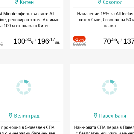
Китен
Созопол
t Minute оферта за лято: All
Намаление 15% за All Inclus
sive, реновиран хотел Атлиман
хотел Съни, Созопол на 50 
а 100 м от плажа в Китен
плажа
а: 01.06 - 29.09 + all inclusive
Дата: 30.07 - 30.09 + all inclus
.30
.17
-15%
.55
100
196
70
13
/
/
€
лв.
€
0€
83.00€
Велинград
Павел Баня
 промоция в 5-звезден СПА
Най-новата СПА перла в Паве
ел с минерални басейни във
с безплатни нощувки и мине