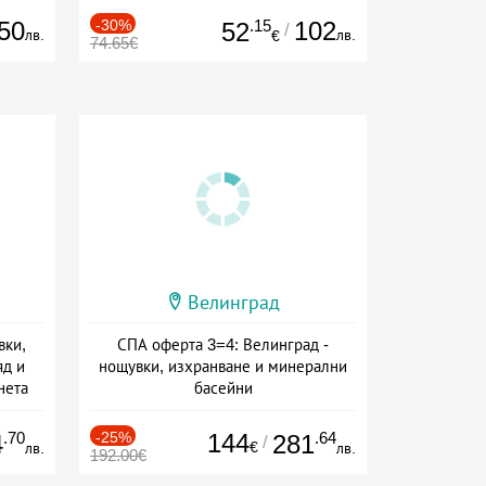
50
-30%
.15
102
52
/
лв.
лв.
€
74.65€
Велинград
вки,
СПА оферта 3=4: Велинград -
яд и
нощувки, изхранване и минерални
нета
басейни
сион
Дата: 01.07 - 30.09 + полупансион
.70
-25%
144
.64
4
281
/
€
лв.
лв.
192.00€