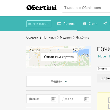
Ofertini
Почивки
Стоки
Всички оферти
Оферти
Почивки
Медвен
Чужбина
❯
❯
❯
ПОЧИ
Море
Отиди към картата
Медвен
0 офе
Медвен