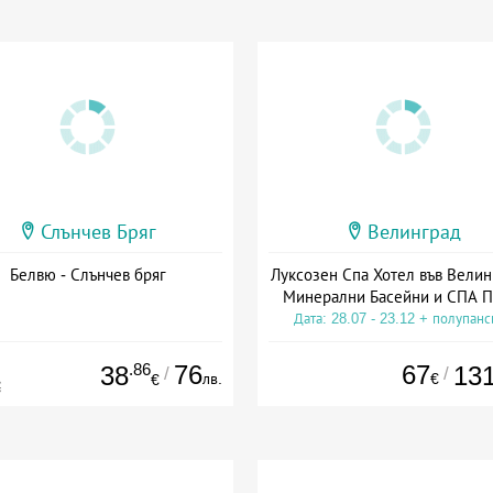
Слънчев Бряг
Велинград
Белвю - Слънчев бряг
Луксозен Спа Хотел във Велин
Минерални Басейни и СПА П
Дата: 28.07 - 23.12 + полупан
.86
76
67
38
13
/
/
лв.
€
€
€