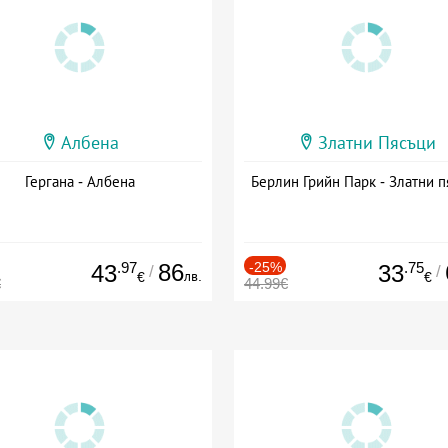
Албена
Златни Пясъци
Гергана - Албена
Берлин Грийн Парк - Златни п
.97
86
-25%
.75
43
33
/
/
лв.
€
€
€
44.99€