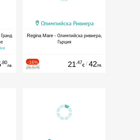
Олимпийска Ривиера
 Гранд
Regina Mare - Олимпийска ривиера,
ve
Гърция
ive
.80
-16%
.47
42
5
21
/
лв.
лв.
€
25.57€