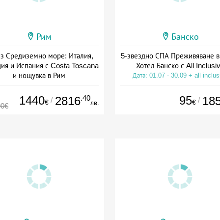
Рим
Банско
з Средиземно море: Италия,
5-звездно СПА Преживяване в
ия и Испания с Costa Toscana
Хотел Банско с All Inclusi
и нощувка в Рим
Дата: 01.07 - 30.09 + all inclus
+ пълен пансион
1440
.40
95
2816
18
/
/
€
€
лв.
00€