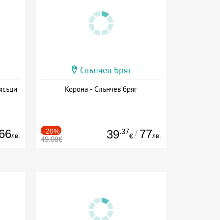
Слънчев Бряг
ясъци
Корона - Слънчев бряг
66
-20%
.37
77
39
/
лв.
лв.
€
49.08€