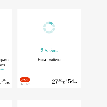
Албена
град с
Нона - Албена
акет
сион
.04
-25%
.61
54
1
27
/
лв.
лв.
€
37.02€