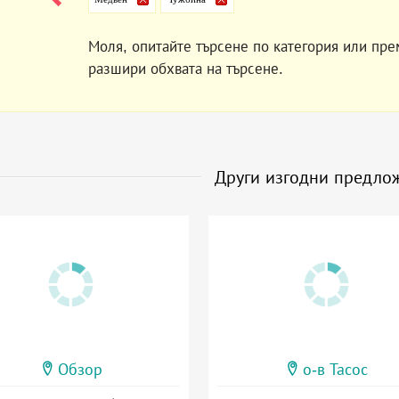
Моля, опитайте търсене по категория или пре
разшири обхвата на търсене.
Други изгодни предло
Обзор
о-в Тасос