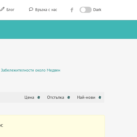
Блог
Връзка с нас
Dark
Забележителности около Медвен
Цена
Отстъпка
Най-нови
и: