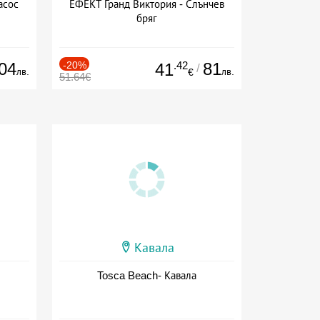
асос
ЕФЕКТ Гранд Виктория - Слънчев
бряг
04
-20%
.42
81
41
/
лв.
лв.
€
51.64€
Кавала
Tosca Beach- Кавала