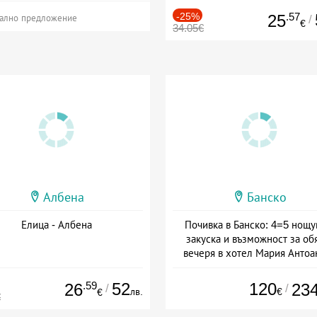
-25%
.57
25
/
ално предложение
€
34.05€
Албена
Банско
Елица - Албена
Почивка в Банско: 4=5 нощу
закуска и възможност за об
вечеря в хотел Мария Антоа
Дата: 16.07 - 07.09 + полупан
.59
52
120
26
23
/
/
лв.
€
€
€