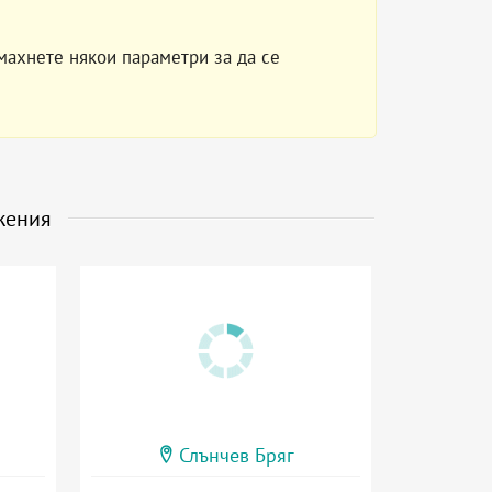
махнете някои параметри за да се
жения
Слънчев Бряг