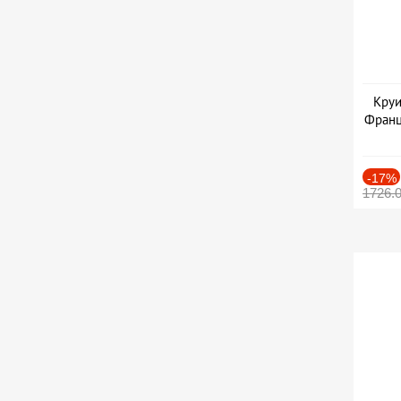
Круи
Франц
-17%
1726.