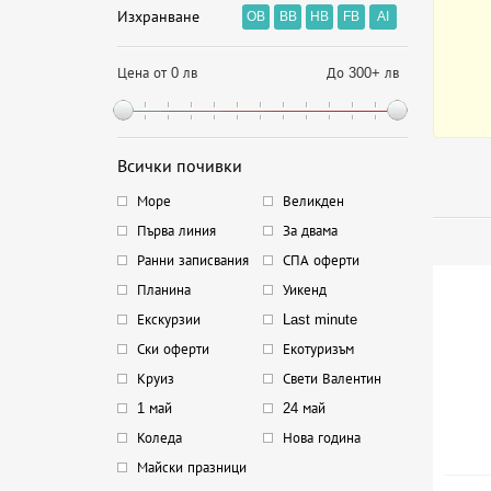
Изхранване
OB
BB
HB
FB
AI
Цена от 0 лв
До 300+ лв
Всички почивки
Море
Великден
Първа линия
За двама
Ранни записвания
СПА оферти
Планина
Уикенд
Екскурзии
Last minute
Ски оферти
Екотуризъм
Круиз
Свети Валентин
1 май
24 май
Коледа
Нова година
Майски празници