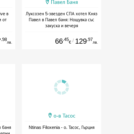
Павел Баня
ive в
Луксозен 5-звезден СПА хотел Княз
м от
Павел в Павел баня: Нощувка със
закуска и вечеря
ive
Дата: 17.07 - 22.12 + полупансион
.98
.45
.97
7
66
129
/
лв.
€
лв.
о-в Тасос
л баня
Ntinas Filoxenia - о. Тасос, Гърция
рални