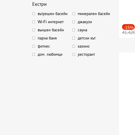
Екстри
вътрешен басейн
минерален басейн
Wi-Fi интернет
джакузи
-15%
външен басейн
сауна
41.42
парна баня
детски кът
фитнес
казино
дом. любимци
ресторант