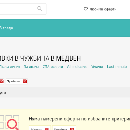
Любими оферти
В града
ВКИ В ЧУЖБИНА В
МЕДВЕН
Първа линия
За двама
СПА оферти
All inclusive
Уикенд
Last minute
Чужбина
рти
Няма намерени оферти по избраните критери
Медвен
Чужбина