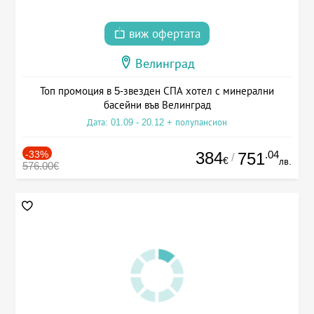
виж офертата
Велинград
Топ промоция в 5-звезден СПА хотел с минерални
басейни във Велинград
Дата: 01.09 - 20.12 + полупансион
-33%
384
.04
751
/
€
лв.
576.00€