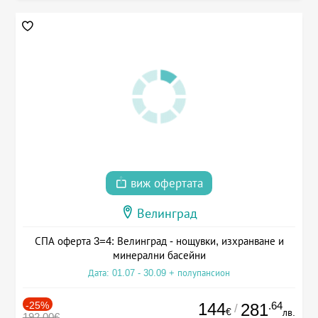
виж офертата
Велинград
СПА оферта 3=4: Велинград - нощувки, изхранване и
минерални басейни
Дата: 01.07 - 30.09 + полупансион
-25%
144
.64
281
/
€
лв.
192.00€