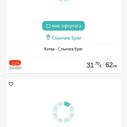
виж офертата
Слънчев Бряг
Котва - Слънчев бряг
-21%
.70
62
31
/
лв.
€
39.88€