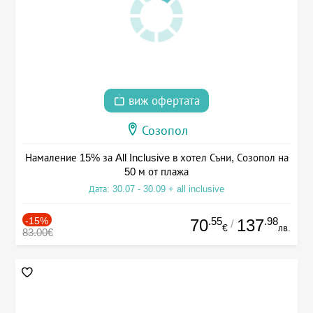
виж офертата
Созопол
Намаление 15% за All Inclusive в хотел Съни, Созопол на
50 м от плажа
Дата: 30.07 - 30.09 + all inclusive
-15%
.55
.98
70
137
/
€
лв.
83.00€