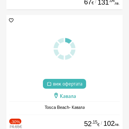
67
.04
131
/
€
лв.
виж офертата
Кавала
Tosca Beach- Кавала
-30%
.15
102
52
/
лв.
€
74.65€