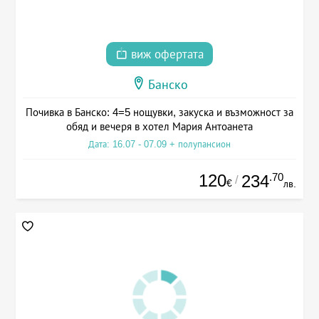
виж офертата
Банско
Почивка в Банско: 4=5 нощувки, закуска и възможност за
обяд и вечеря в хотел Мария Антоанета
Дата: 16.07 - 07.09 + полупансион
120
.70
234
/
€
лв.