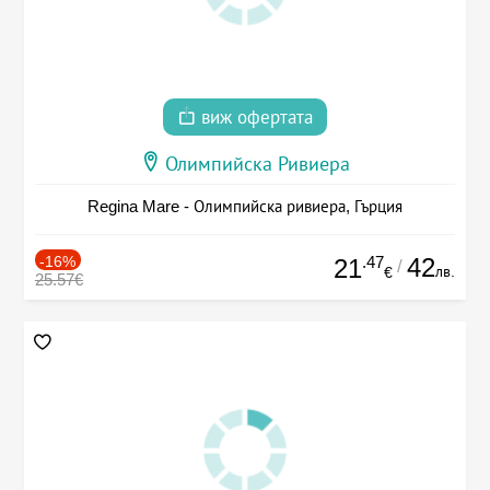
виж офертата
Олимпийска Ривиера
Regina Mare - Олимпийска ривиера, Гърция
-16%
.47
42
21
/
лв.
€
25.57€