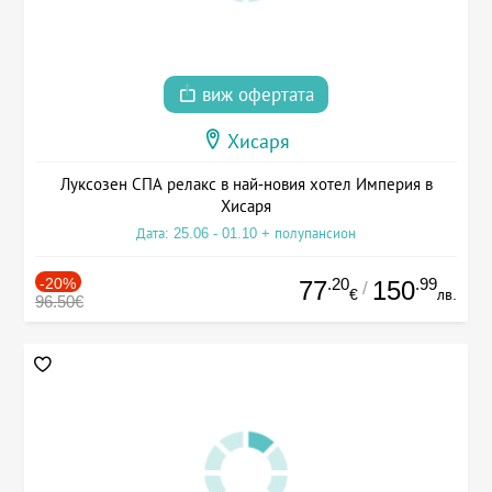
виж офертата
Хисаря
Луксозен СПА релакс в най-новия хотел Империя в
Хисаря
Дата: 25.06 - 01.10 + полупансион
-20%
.20
.99
77
150
/
€
лв.
96.50€