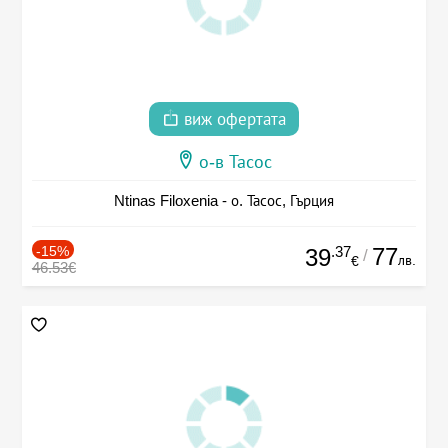
виж офертата
о-в Тасос
Ntinas Filoxenia - о. Тасос, Гърция
-15%
.37
77
39
/
лв.
€
46.53€