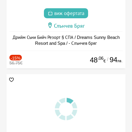
виж офертата
Слънчев Бряг
Дрийм Съни Бийч Резорт § СПА / Dreams Sunny Beach
Resort and Spa / - Слънчев бряг
-15%
.06
94
48
/
лв.
€
56.75€