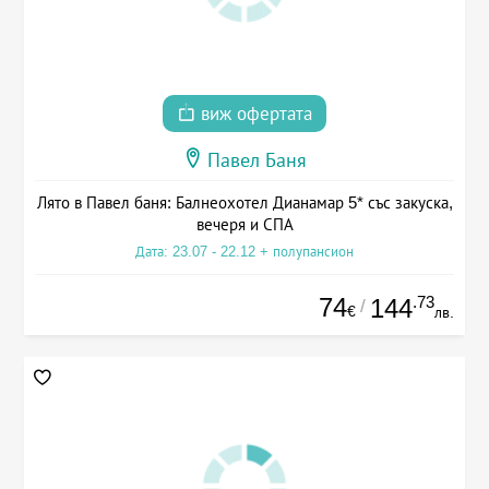
виж офертата
Павел Баня
Лято в Павел баня: Балнеохотел Дианамар 5* със закуска,
вечеря и СПА
Дата: 23.07 - 22.12 + полупансион
74
.73
144
/
€
лв.