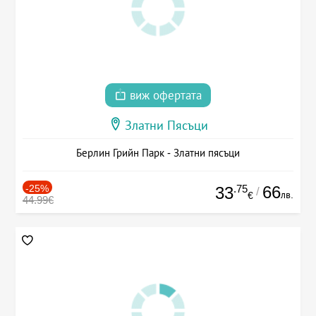
виж офертата
Златни Пясъци
Берлин Грийн Парк - Златни пясъци
-25%
.75
66
33
/
лв.
€
44.99€