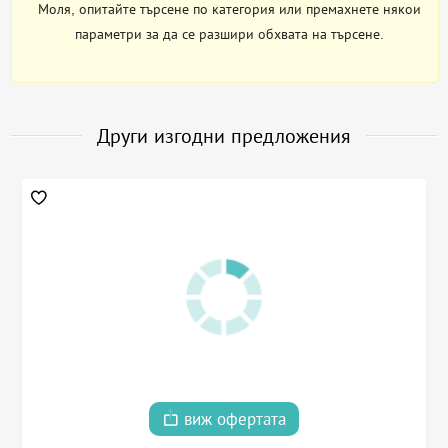
Моля, опитайте търсене по категория или премахнете някои
параметри за да се разшири обхвата на търсене.
Други изгодни предложения
виж офертата