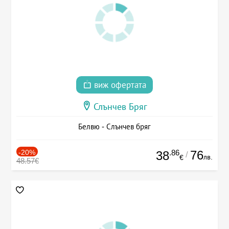
виж офертата
Слънчев Бряг
Белвю - Слънчев бряг
-20%
.86
76
38
/
лв.
€
48.57€