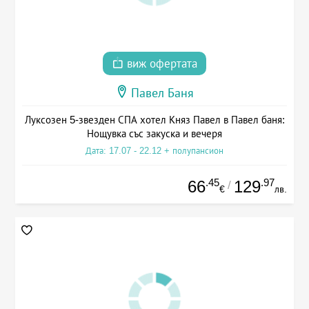
виж офертата
Павел Баня
Луксозен 5-звезден СПА хотел Княз Павел в Павел баня:
Нощувка със закуска и вечеря
Дата: 17.07 - 22.12 + полупансион
.45
.97
66
129
/
€
лв.