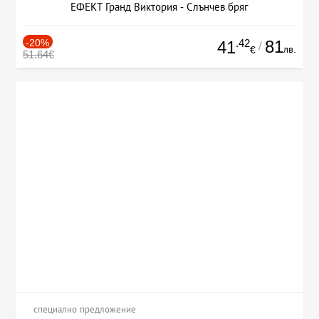
ЕФЕКТ Гранд Виктория - Слънчев бряг
-20%
.42
81
41
/
лв.
€
51.64€
специално предложение