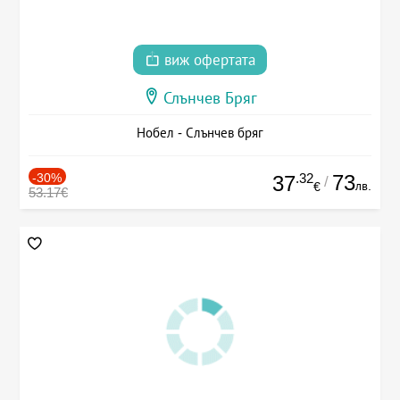
виж офертата
Слънчев Бряг
Нобел - Слънчев бряг
-30%
.32
73
37
/
лв.
€
53.17€