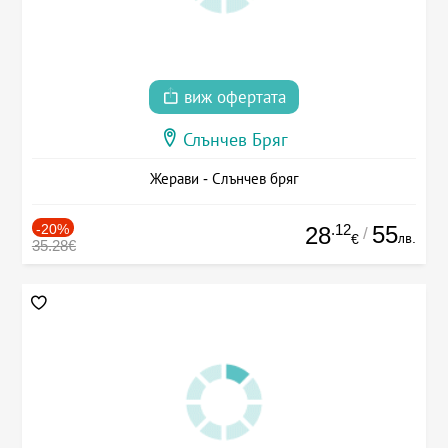
виж офертата
Слънчев Бряг
Жерави - Слънчев бряг
-20%
.12
55
28
/
лв.
€
35.28€