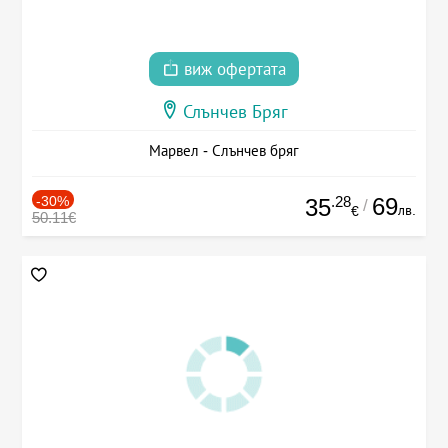
виж офертата
Слънчев Бряг
Марвел - Слънчев бряг
-30%
.28
69
35
/
лв.
€
50.11€