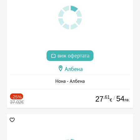
виж офертата
Албена
Нона - Албена
-25%
.61
54
27
/
лв.
€
37.02€