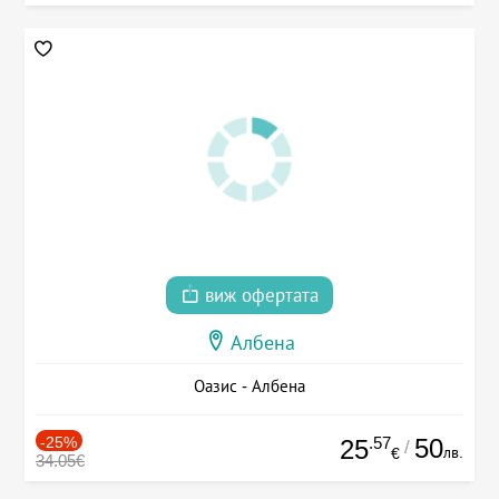
виж офертата
Албена
Оазис - Албена
-25%
.57
50
25
/
лв.
€
34.05€