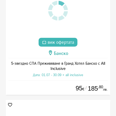
виж офертата
Банско
5-звездно СПА Преживяване в Гранд Хотел Банско с All
Inclusive
Дата: 01.07 - 30.09 + all inclusive
95
.80
185
/
€
лв.