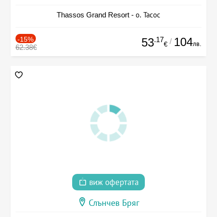
Thassos Grand Resort - о. Тасос
-15%
.17
104
53
/
лв.
€
62.38€
виж офертата
Слънчев Бряг