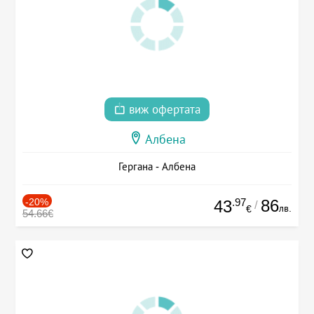
виж офертата
Албена
Гергана - Албена
-20%
.97
86
43
/
лв.
€
54.66€