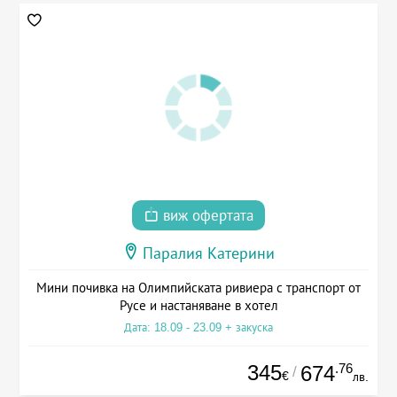
виж офертата
Паралия Катерини
Мини почивка на Олимпийската ривиера с транспорт от
Русе и настаняване в хотел
Дата: 18.09 - 23.09 + закуска
345
.76
674
/
€
лв.