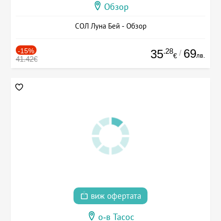
Обзор
СОЛ Луна Бей - Обзор
-15%
.28
69
35
/
лв.
€
41.42€
виж офертата
о-в Тасос