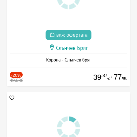
виж офертата
Слънчев Бряг
Корона - Слънчев бряг
-20%
.37
77
39
/
лв.
€
49.08€