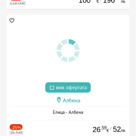
100
196
€
лв.
118.00€
виж офертата
Албена
Елица - Албена
-25%
.59
52
26
/
лв.
€
35.54€