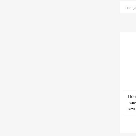
специ
Поч
зак
веч
Дат