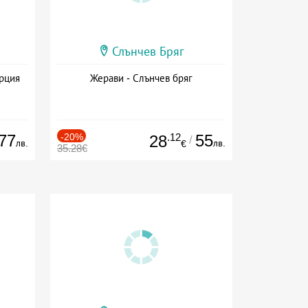
Слънчев Бряг
ърция
Жерави - Слънчев бряг
77
-20%
.12
55
28
/
лв.
лв.
€
35.28€