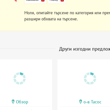
Моля, опитайте търсене по категория или пре
разшири обхвата на търсене.
Други изгодни предло
Обзор
о-в Тасос