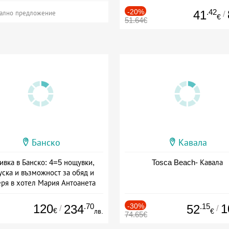
-20%
.42
41
/
ално предложение
€
51.64€
Банско
Кавала
ивка в Банско: 4=5 нощувки,
Tosca Beach- Кавала
уска и възможност за обяд и
еря в хотел Мария Антоанета
а: 16.07 - 07.09 + полупансион
120
.70
-30%
.15
1
234
52
/
/
€
лв.
€
74.65€