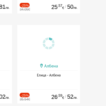
81
-25%
.57
50
25
/
лв.
лв.
€
34.05€
Албена
Елица - Албена
02
-25%
.59
52
26
/
лв.
лв.
€
35.54€