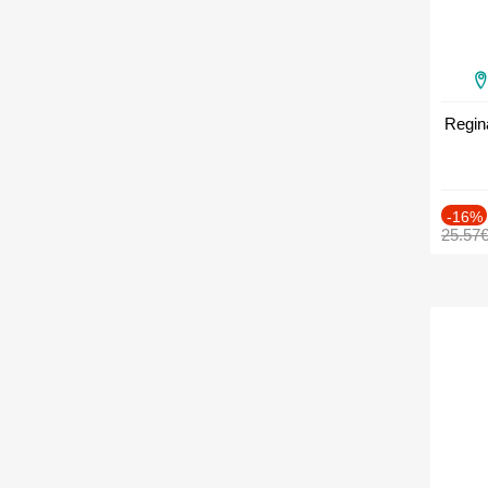
Regin
-16%
25.57