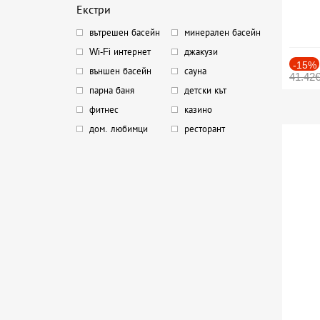
Екстри
вътрешен басейн
минерален басейн
Wi-Fi интернет
джакузи
-15%
външен басейн
сауна
41.42
парна баня
детски кът
фитнес
казино
дом. любимци
ресторант