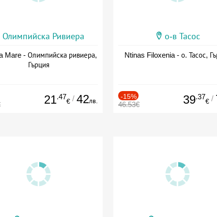
Олимпийска Ривиера
о-в Тасос
a Mare - Олимпийска ривиера,
Ntinas Filoxenia - о. Тасос, Г
Гърция
.47
42
-15%
.37
21
39
/
/
лв.
€
€
€
46.53€