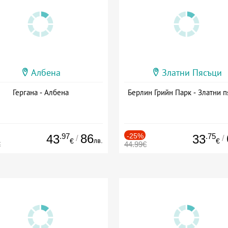
Албена
Златни Пясъци
Гергана - Албена
Берлин Грийн Парк - Златни п
.97
86
-25%
.75
43
33
/
/
лв.
€
€
€
44.99€