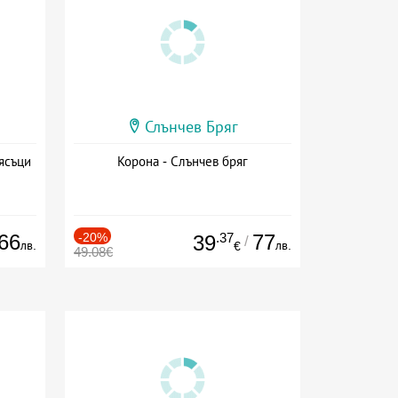
Слънчев Бряг
ясъци
Корона - Слънчев бряг
66
-20%
.37
77
39
/
лв.
лв.
€
49.08€