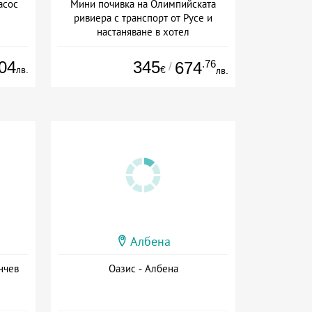
асос
Мини почивка на Олимпийската
ривиера с транспорт от Русе и
настаняване в хотел
Дата: 18.09 - 23.09 + закуска
04
345
.76
674
/
лв.
€
лв.
Албена
нчев
Оазис - Албена