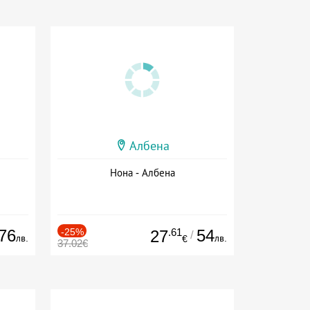
Албена
Нона - Албена
76
-25%
.61
54
27
/
лв.
лв.
€
37.02€