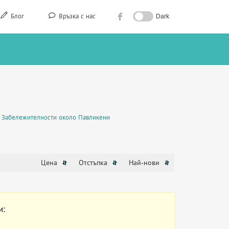
Блог
Връзка с нас
Dark
Забележителности около Павликени
Цена
Отстъпка
Най-нови
и: