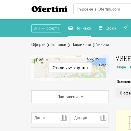
Ofertini
Почивки
Стоки
Всички оферти
Оферти
Почивки
Павликени
Уикенд
❯
❯
❯
УИКЕ
Море
Отиди към картата
Павликен
0 офе
Павликени