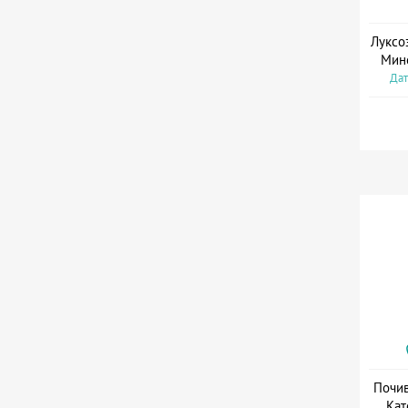
Луксо
Мин
Дат
Почив
Кат