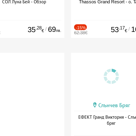
СОЛ Луна Бей - Обзор
Thassos Grand Resort - о. Т
.28
69
-15%
.17
1
35
53
/
/
лв.
€
€
€
62.38€
Слънчев Бряг
ЕФЕКТ Гранд Виктория - Слъ
бряг