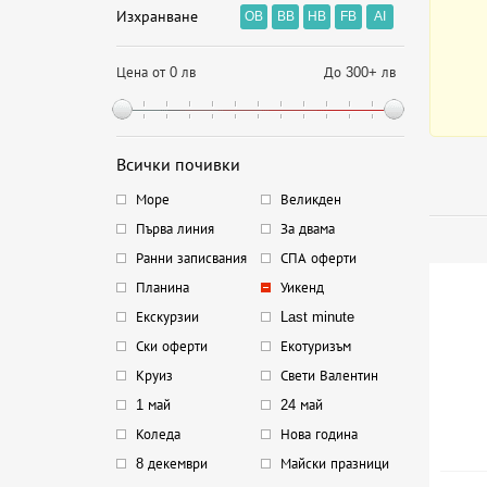
Изхранване
OB
BB
HB
FB
AI
Цена от 0 лв
До 300+ лв
Всички почивки
Море
Великден
Първа линия
За двама
Ранни записвания
СПА оферти
Планина
Уикенд
Екскурзии
Last minute
Ски оферти
Екотуризъм
Круиз
Свети Валентин
1 май
24 май
Коледа
Нова година
8 декември
Майски празници