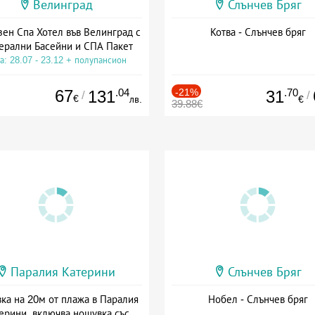
Велинград
Слънчев Бряг
зен Спа Хотел във Велинград с
Котва - Слънчев бряг
ерални Басейни и СПА Пакет
а: 28.07 - 23.12 + полупансион
67
.04
-21%
.70
131
31
/
/
€
лв.
€
39.88€
Паралия Катерини
Слънчев Бряг
ка на 20м от плажа в Паралия
Нобел - Слънчев бряг
ерини, включва нощувка със