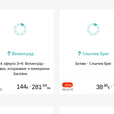
Велинград
Слънчев Бряг
А оферта 3=4: Велинград -
Белвю - Слънчев бряг
вки, изхранване и минерални
басейни
а: 01.07 - 30.09 + полупансион
144
.64
-20%
.86
281
38
/
/
€
лв.
€
0€
48.57€