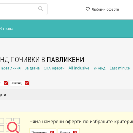
Любими оферти
В града
НД ПОЧИВКИ В
ПАВЛИКЕНИ
Първа линия
За двама
СПА оферти
All inclusive
Уикенд
Last minute
и
Уикенд
рти
Няма намерени оферти по избраните критери
Павликени
Уикенд