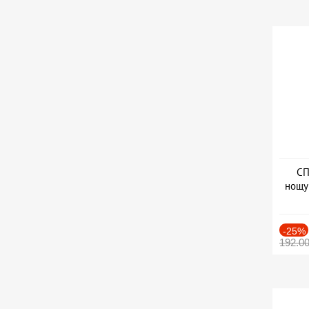
СП
нощу
Дат
-25%
192.0