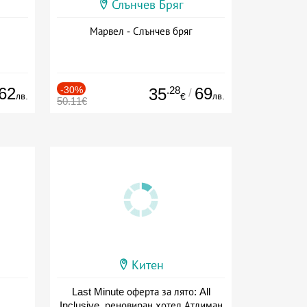
Слънчев Бряг
Марвел - Слънчев бряг
62
-30%
.28
69
35
/
лв.
лв.
€
50.11€
Китен
Last Minute оферта за лято: All
Inclusive, реновиран хотел Атлиман