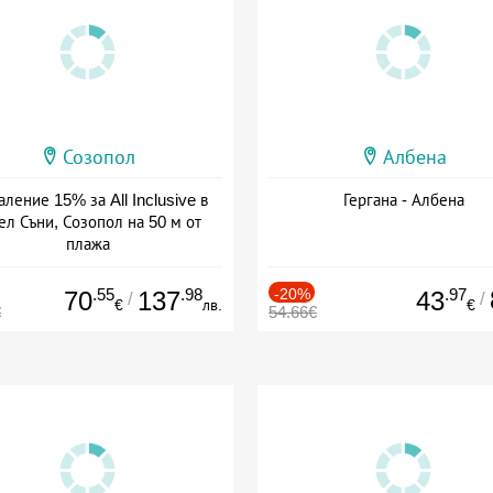
Созопол
Албена
ление 15% за All Inclusive в
Гергана - Албена
ел Съни, Созопол на 50 м от
плажа
а: 30.07 - 30.09 + all inclusive
.55
.98
-20%
.97
70
137
43
/
/
€
лв.
€
€
54.66€