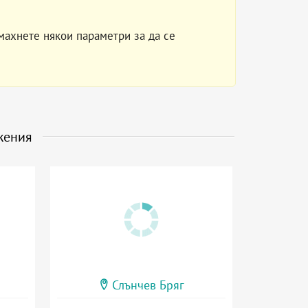
махнете някои параметри за да се
жения
Слънчев Бряг