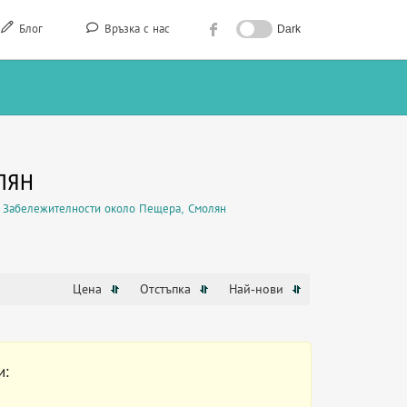
Блог
Връзка с нас
Dark
ЛЯН
Забележителности около Пещера, Смолян
Цена
Отстъпка
Най-нови
и: