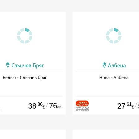
Слънчев Бряг
Албена
Белвю - Слънчев бряг
Нона - Албена
.86
76
-25%
.61
38
27
/
/
лв.
€
€
€
37.02€