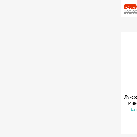
-25%
192.0
Луксо
Мин
Дат