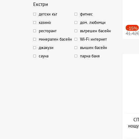
Екстри
детски кът
фитнес
казино
дом. любимци
-15%
ресторант
вътрешен басейн
41.42
минерален басейн
Wi-Fi интернет
джакузи
външен басейн
сауна
парна баня
СП
нощу
Дат