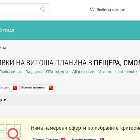
Любими оферти
В града
ина
ВКИ НА ВИТОША ПЛАНИНА В
ПЕЩЕРА, СМО
Първа линия
За двама
СПА оферти
All inclusive
Уикенд
Last minute
Смолян
Витоша планина
рти
Няма намерени оферти по избраните критери
Пещера, Смолян
Витоша планина