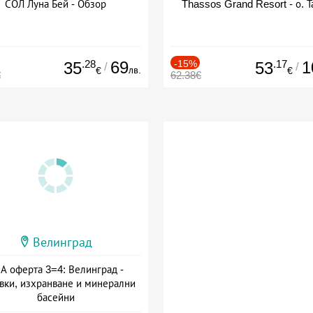
СОЛ Луна Бей - Обзор
Thassos Grand Resort - о. Т
.28
69
-15%
.17
1
35
53
/
/
лв.
€
€
€
62.38€
Велинград
А оферта 3=4: Велинград -
вки, изхранване и минерални
басейни
а: 01.07 - 30.09 + полупансион