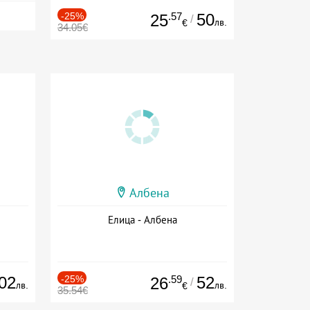
-25%
.57
50
25
/
лв.
€
34.05€
Албена
Елица - Албена
02
-25%
.59
52
26
/
лв.
лв.
€
35.54€