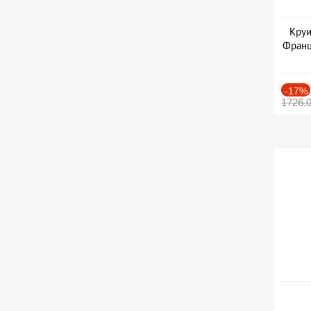
Круи
Франц
-17%
1726.