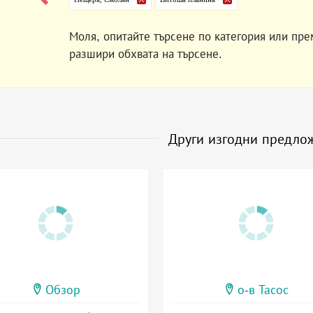
Моля, опитайте търсене по категория или пре
разшири обхвата на търсене.
Други изгодни предло
Обзор
о-в Тасос