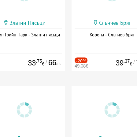
Златни Пясъци
Слънчев Бряг
н Грийн Парк - Златни пясъци
Корона - Слънчев бряг
.75
66
-20%
.37
33
39
/
/
лв.
€
€
€
49.08€