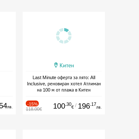
Китен
Last Minute оферта за лято: All
Inclusive, реновиран хотел Атлиман
на 100 м от плажа в Китен
Дата: 01.06 - 29.09 + all inclusive
54
-15%
.30
.17
100
196
/
лв.
€
лв.
118.00€