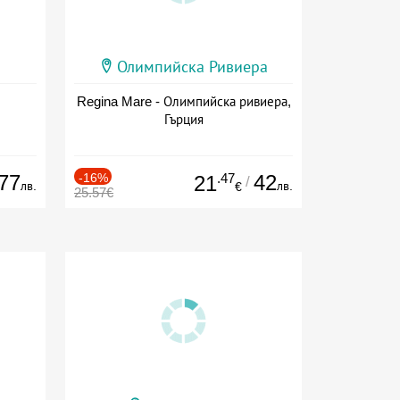
Олимпийска Ривиера
Regina Mare - Олимпийска ривиера,
Гърция
77
-16%
.47
42
21
/
лв.
лв.
€
25.57€