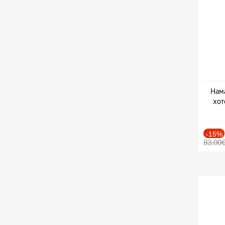
Нама
хот
Дат
-15%
83.00