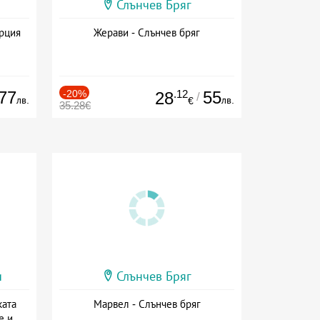
Слънчев Бряг
ърция
Жерави - Слънчев бряг
77
-20%
.12
55
28
/
лв.
лв.
€
35.28€
и
Слънчев Бряг
ката
Марвел - Слънчев бряг
е и