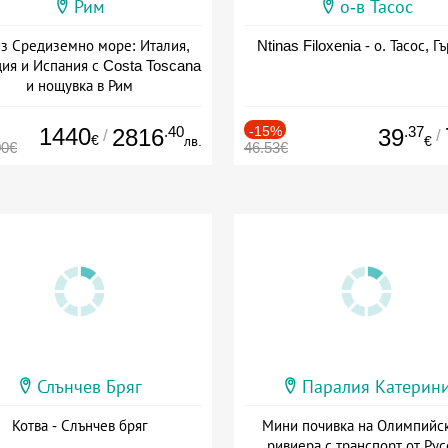
Рим
о-в Тасос
з Средиземно море: Италия,
Ntinas Filoxenia - о. Тасос, Г
ия и Испания с Costa Toscana
и нощувка в Рим
+ пълен пансион
1440
.40
-15%
.37
2816
39
/
/
€
лв.
€
00€
46.53€
Слънчев Бряг
Паралия Катерин
Котва - Слънчев бряг
Мини почивка на Олимпийс
ривиера с транспорт от Рус