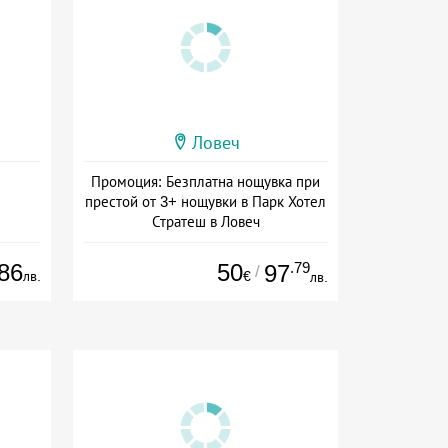
Ловеч
Промоция: Безплатна нощувка при
престой от 3+ нощувки в Парк Хотел
Стратеш в Ловеч
Дата: 14.05 - 01.10 + полупансион
86
50
.79
97
/
лв.
€
лв.