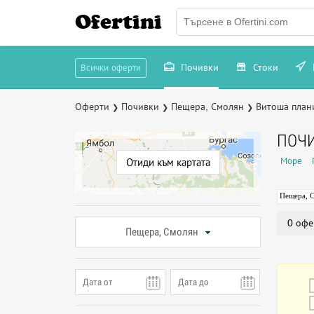
Ofertini
Почивки
Стоки
Всички оферти
Оферти
Почивки
Пещера, Смолян
Витоша план
❯
❯
❯
ПОЧИ
Море
Отиди към картата
Пещера, 
0 офе
Пещера, Смолян