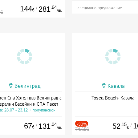
144
.64
281
/
специално предложение
€
лв.
0€
Велинград
Кавала
зен Спа Хотел във Велинград с
Tosca Beach- Кавала
ерални Басейни и СПА Пакет
а: 28.07 - 23.12 + полупансион
67
.04
-30%
.15
1
131
52
/
/
€
лв.
€
74.65€