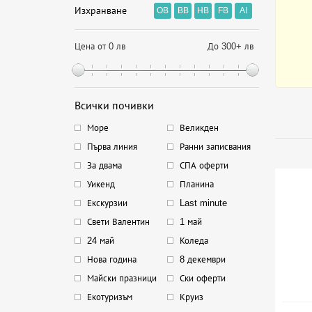
Изхранване
OB
BB
HB
FB
AI
Цена от 0 лв
До 300+ лв
Всички почивки
Море
Великден
Първа линия
Ранни записвания
За двама
СПА оферти
Уикенд
Планина
Екскурзии
Last minute
Свети Валентин
1 май
24 май
Коледа
Нова година
8 декември
Майски празници
Ски оферти
Екотуризъм
Круиз