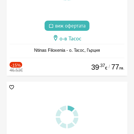
виж офертата
о-в Тасос
Ntinas Filoxenia - о. Тасос, Гърция
-15%
.37
77
39
/
лв.
€
46.53€