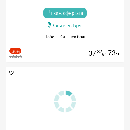
виж офертата
Слънчев Бряг
Нобел - Слънчев бряг
-30%
.32
73
37
/
лв.
€
53.17€