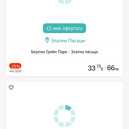
виж офертата
Златни Пясъци
Берлин Грийн Парк - Златни пясъци
-25%
.75
66
33
/
лв.
€
44.99€