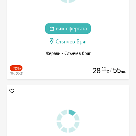
виж офертата
Слънчев Бряг
Жерави - Слънчев бряг
-20%
.12
55
28
/
лв.
€
35.28€