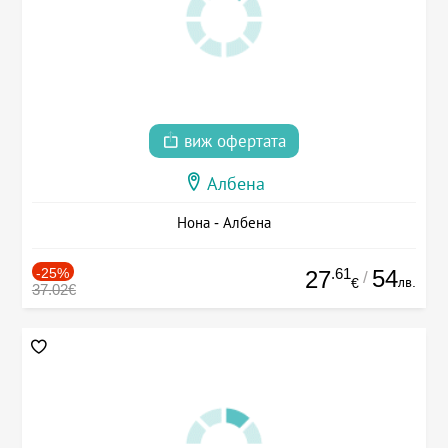
виж офертата
Албена
Нона - Албена
-25%
.61
54
27
/
лв.
€
37.02€