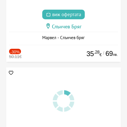
виж офертата
Слънчев Бряг
Марвел - Слънчев бряг
-30%
.28
69
35
/
лв.
€
50.11€