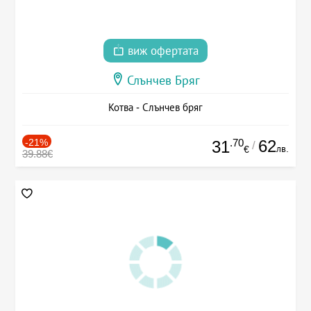
виж офертата
Слънчев Бряг
Котва - Слънчев бряг
-21%
.70
62
31
/
лв.
€
39.88€