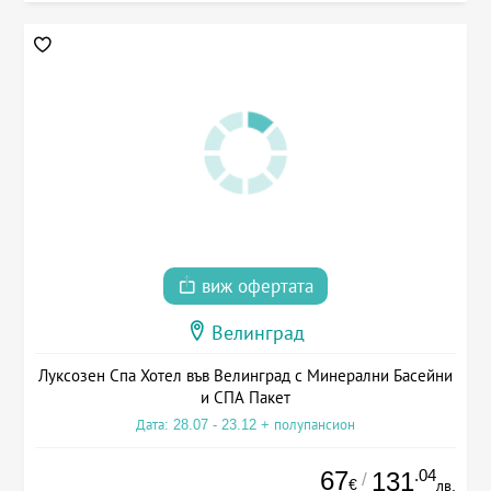
виж офертата
Велинград
Луксозен Спа Хотел във Велинград с Минерални Басейни
и СПА Пакет
Дата: 28.07 - 23.12 + полупансион
67
.04
131
/
€
лв.