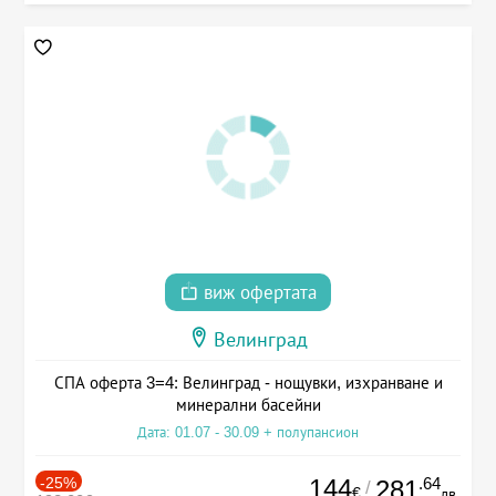
виж офертата
Велинград
СПА оферта 3=4: Велинград - нощувки, изхранване и
минерални басейни
Дата: 01.07 - 30.09 + полупансион
-25%
144
.64
281
/
€
лв.