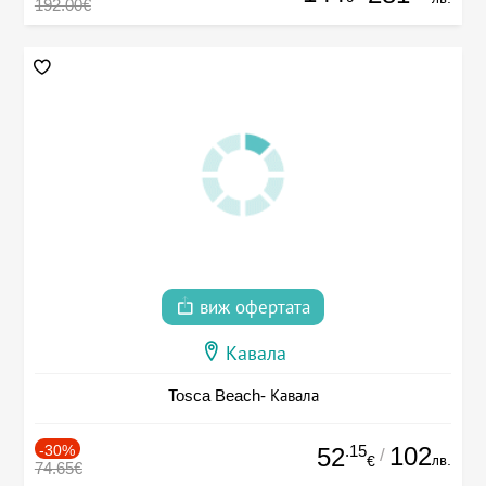
192.00€
виж офертата
Кавала
Tosca Beach- Кавала
-30%
.15
102
52
/
лв.
€
74.65€