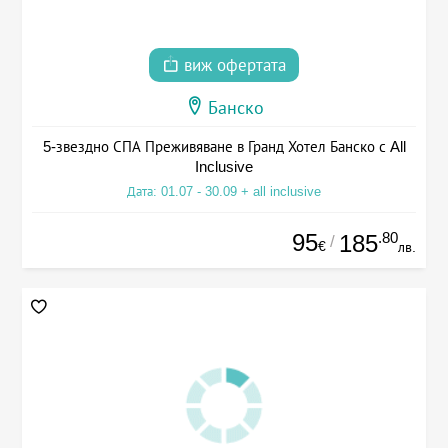
виж офертата
Банско
5-звездно СПА Преживяване в Гранд Хотел Банско с All
Inclusive
Дата: 01.07 - 30.09 + all inclusive
95
.80
185
/
€
лв.