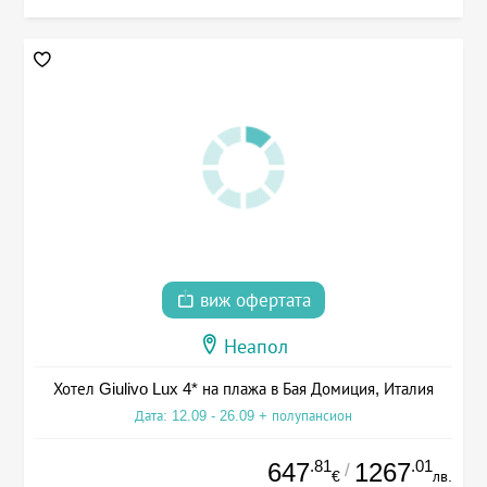
виж офертата
Неапол
Хотел Giulivo Lux 4* на плажа в Бая Домиция, Италия
Дата: 12.09 - 26.09 + полупансион
.81
.01
647
1267
/
€
лв.