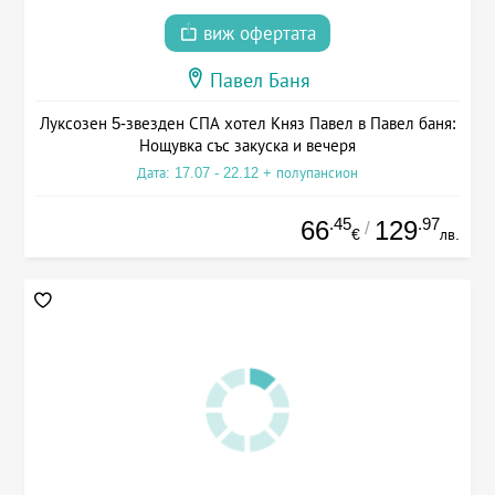
виж офертата
Павел Баня
Луксозен 5-звезден СПА хотел Княз Павел в Павел баня:
Нощувка със закуска и вечеря
Дата: 17.07 - 22.12 + полупансион
.45
.97
66
129
/
€
лв.