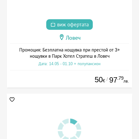
виж офертата
Ловеч
Промоция: Безплатна нощувка при престой от 3+
нощувки в Парк Хотел Стратеш в Ловеч
Дата: 14.05 - 01.10 + полупансион
50
.79
97
/
€
лв.