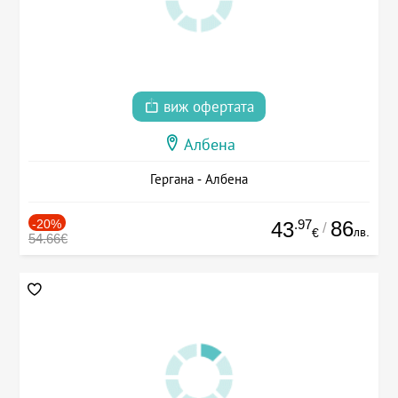
виж офертата
Албена
Гергана - Албена
-20%
.97
86
43
/
лв.
€
54.66€