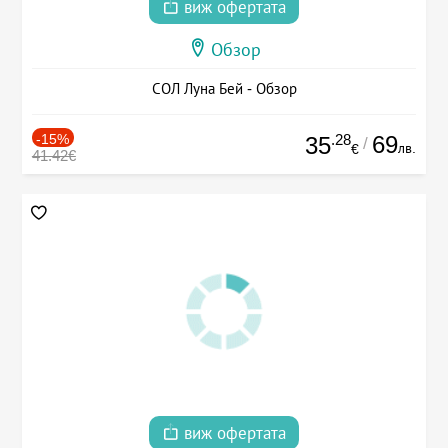
виж офертата
Обзор
СОЛ Луна Бей - Обзор
-15%
.28
69
35
/
лв.
€
41.42€
виж офертата