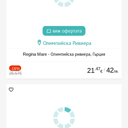
виж офертата
Олимпийска Ривиера
Regina Mare - Олимпийска ривиера, Гърция
-16%
.47
42
21
/
лв.
€
25.57€