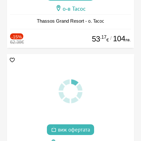
о-в Тасос
Thassos Grand Resort - о. Тасос
-15%
.17
104
53
/
лв.
€
62.38€
виж офертата