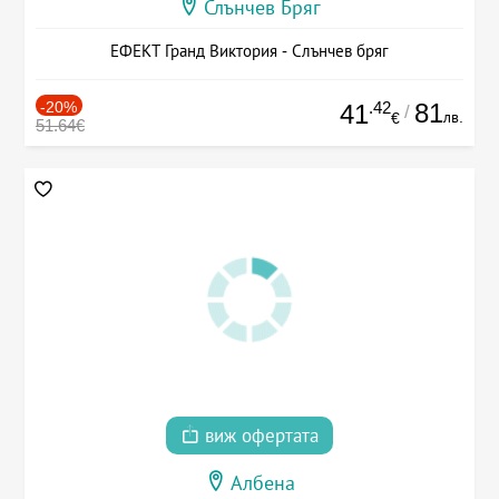
Слънчев Бряг
ЕФЕКТ Гранд Виктория - Слънчев бряг
-20%
.42
81
41
/
лв.
€
51.64€
виж офертата
Албена