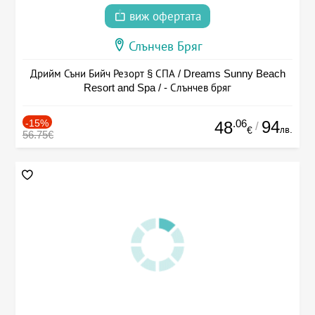
виж офертата
Слънчев Бряг
Дрийм Съни Бийч Резорт § СПА / Dreams Sunny Beach
Resort and Spa / - Слънчев бряг
-15%
.06
94
48
/
лв.
€
56.75€