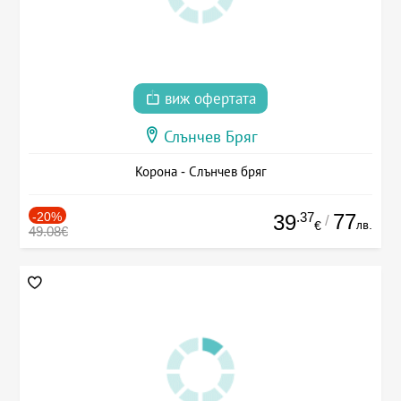
виж офертата
Слънчев Бряг
Корона - Слънчев бряг
-20%
.37
77
39
/
лв.
€
49.08€