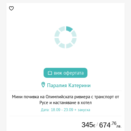
виж офертата
Паралия Катерини
Мини почивка на Олимпийската ривиера с транспорт от
Русе и настаняване в хотел
Дата: 18.09 - 23.09 + закуска
345
.76
674
/
€
лв.