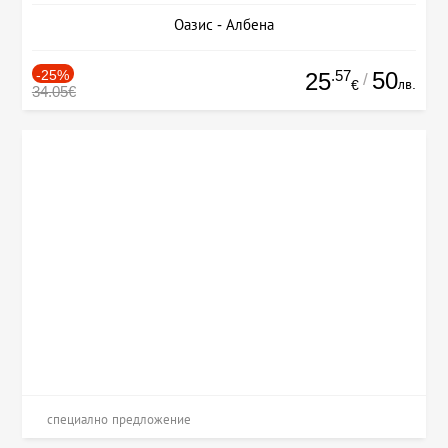
Оазис - Албена
-25%
.57
50
25
/
лв.
€
34.05€
специално предложение