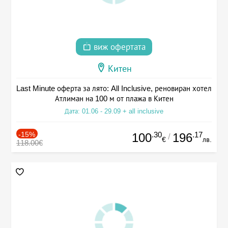
виж офертата
Китен
Last Minute оферта за лято: All Inclusive, реновиран хотел
Атлиман на 100 м от плажа в Китен
Дата: 01.06 - 29.09 + all inclusive
-15%
.30
.17
100
196
/
€
лв.
118.00€