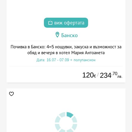
виж офертата
Банско
Почивка в Банско: 4=5 нощувки, закуска и възможност за
обяд и вечеря в хотел Мария Антоанета
Дата: 16.07 - 07.09 + полупансион
120
.70
234
/
€
лв.