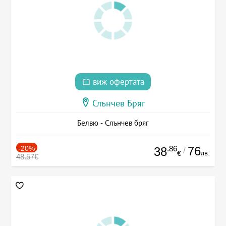
виж офертата
Слънчев Бряг
Белвю - Слънчев бряг
-20%
.86
76
38
/
лв.
€
48.57€