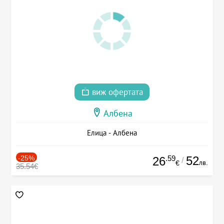
виж офертата
Албена
Елица - Албена
-25%
.59
52
26
/
лв.
€
35.54€