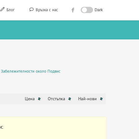
Блог
Връзка с нас
Dark
Забележителности около Подвис
Цена
Отстъпка
Най-нови
и: