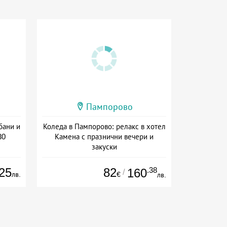
Пампорово
бани и
Коледа в Пампорово: релакс в хотел
30
Камена с празнични вечери и
закуски
Дата: 24.12 - 27.12 + полупансион
25
82
.38
160
/
лв.
€
лв.