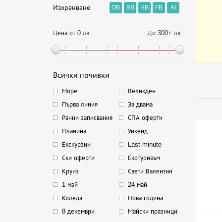
Изхранване
OB
BB
HB
FB
AI
Цена от 0 лв
До 300+ лв
Всички почивки
Море
Великден
Първа линия
За двама
Ранни записвания
СПА оферти
Планина
Уикенд
Екскурзии
Last minute
Ски оферти
Екотуризъм
Круиз
Свети Валентин
1 май
24 май
Коледа
Нова година
8 декември
Майски празници