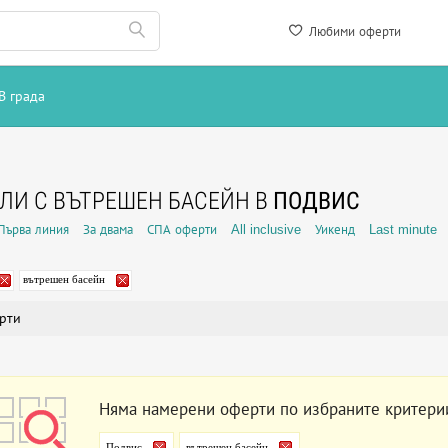
Любими оферти
В града
ЛИ С ВЪТРЕШЕН БАСЕЙН В
ПОДВИС
Първа линия
За двама
СПА оферти
All inclusive
Уикенд
Last minute
вътрешен басейн
рти
Няма намерени оферти по избраните критери
Подвис
вътрешен басейн