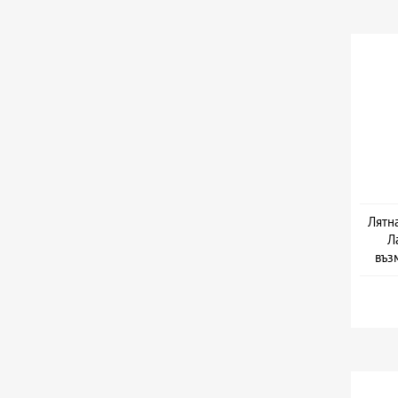
Лятн
Л
въз
Да