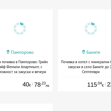
Пампорово
Баните
а почивка в Пампорово: Грийн
Почивка в хотел с минерални 
айф Фемили Апартмънтс с
закуски в село Баните до 
можност за закуски и вечери
Септември
та: 28.07 - 07.09 + без храна
+ полупансион
40
.23
.04
2
78
115
/
/
€
лв.
€