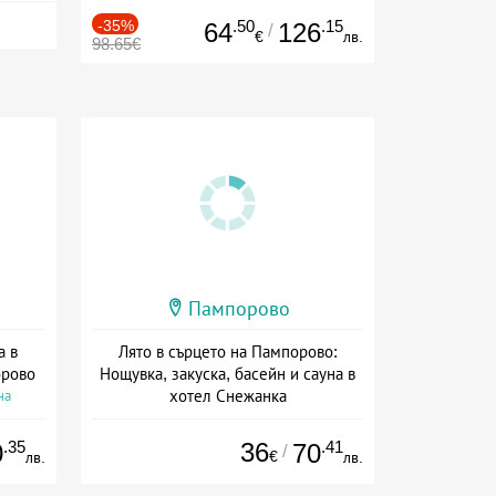
-35%
.50
.15
64
126
/
€
лв.
98.65€
Пампорово
а в
Лято в сърцето на Пампорово:
орово
Нощувка, закуска, басейн и сауна в
хотел Снежанка
на
Дата: 22.07 - 12.09 + закуска
.35
36
.41
0
70
/
€
лв.
лв.