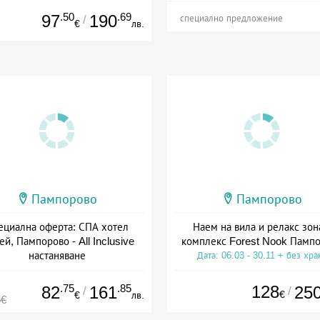
а: 04.03 - 30.11 + полупансион
.50
.69
97
190
/
специално предложение
€
лв.
Пампорово
Пампорово
ециална оферта: СПА хотел
Наем на вила и релакс зон
й, Пампорово - All Inclusive
комплекс Forest Nook Памп
настаняване
Дата: 06.03 - 30.11 + без хра
+ all inclusive
.75
.85
128
82
161
25
/
/
€
€
лв.
5€