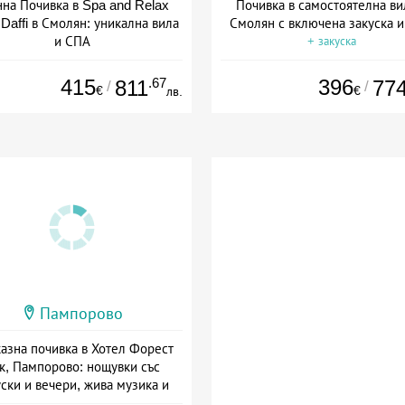
нна Почивка в Spa and Relax
Почивка в самостоятелна ви
s Daffi в Смолян: уникална вила
Смолян с включена закуска 
и СПА
+ закуска
+ закуска
415
.67
396
811
77
/
/
€
€
лв.
Пампорово
азна почивка в Хотел Форест
к, Пампорово: нощувки със
уски и вечери, жива музика и
СПА