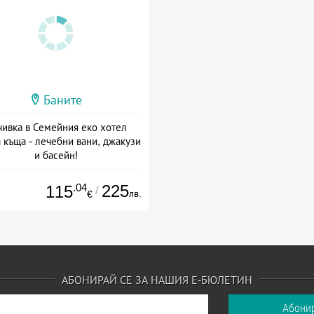
Баните
ивка в Семейния еко хотел
 къща - лечебни вани, джакузи
и басейн!
+ полупансион
.04
225
115
/
лв.
€
АБОНИРАЙ СЕ ЗА НАШИЯ Е-БЮЛЕТИН