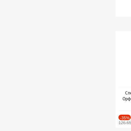
Дат
Сп
Орфе
-35%
126.6