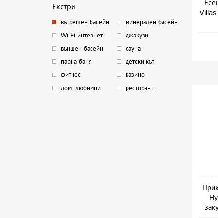
Есе
Екстри
Villa
вътрешен басейн
минерален басейн
Wi-Fi интернет
джакузи
външен басейн
сауна
парна баня
детски кът
фитнес
казино
дом. любимци
ресторант
Прик
Ну
зак