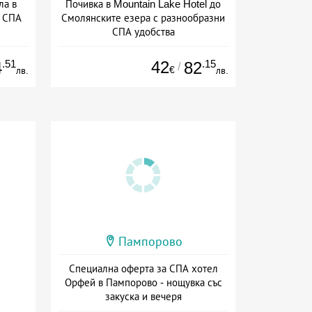
ла в
Почивка в Mountain Lake Hotel до
и СПА
Смолянските езера с разнообразни
СПА удобства
+ закуска
.51
42
.15
4
82
/
€
лв.
лв.
Пампорово
Специална оферта за СПА хотел
Орфей в Пампорово - нощувка със
закуска и вечеря
+ полупансион