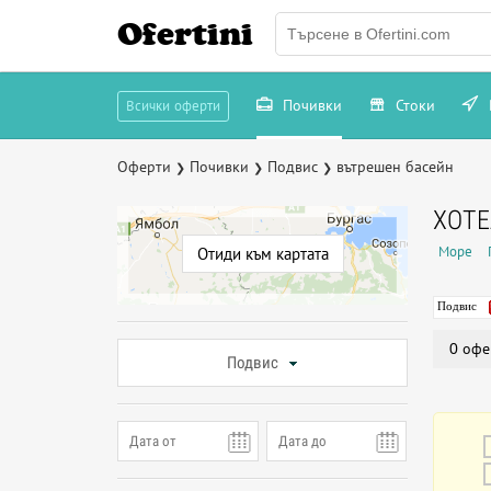
Ofertini
Почивки
Стоки
Всички оферти
Оферти
Почивки
Подвис
вътрешен басейн
❯
❯
❯
ХОТЕ
Море
Отиди към картата
Подвис
0 офе
Подвис