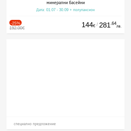
минерални басейни
Дата: 01.07 - 30.09 + полупансион
-25%
144
.64
281
/
€
лв.
192.00€
специално предложение