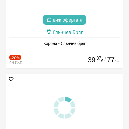
виж офертата
Слънчев Бряг
Корона - Слънчев бряг
-20%
.37
77
39
/
лв.
€
49.08€