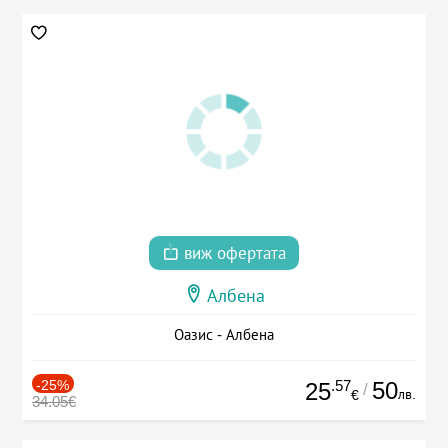
виж офертата
Албена
Оазис - Албена
-25%
.57
50
25
/
лв.
€
34.05€