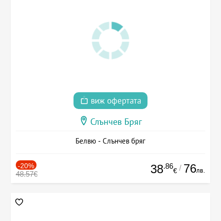
виж офертата
Слънчев Бряг
Белвю - Слънчев бряг
-20%
.86
76
38
/
лв.
€
48.57€