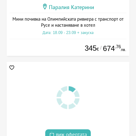
Паралия Катерини
Мини почивка на Олимпийската ривиера с транспорт от
Русе и настаняване в хотел
Дата: 18.09 - 23.09 + закуска
345
.76
674
/
€
лв.
виж офертата