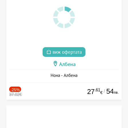
виж офертата
Албена
Нона - Албена
-25%
.61
54
27
/
лв.
€
37.02€