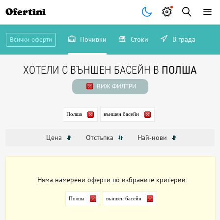
Ofertini
Почивки
Стоки
В града
Всички оферти
ХОТЕЛИ С ВЪНШЕН БАСЕЙН В
ПОЛША
ВИЖ ФИЛТРИ
Полша
външен басейн
Цена
Отстъпка
Най-нови
Няма намерени оферти по избраните критерии:
Полша
външен басейн