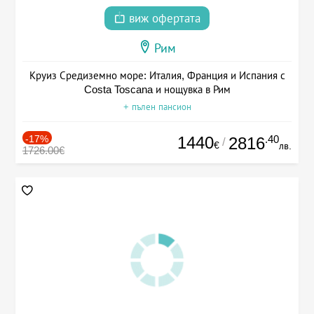
виж офертата
Рим
Круиз Средиземно море: Италия, Франция и Испания с
Costa Toscana и нощувка в Рим
+ пълен пансион
-17%
1440
.40
2816
/
€
лв.
1726.00€