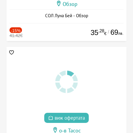
Обзор
СОЛ Луна Бей - Обзор
-15%
.28
69
35
/
лв.
€
41.42€
виж офертата
о-в Тасос