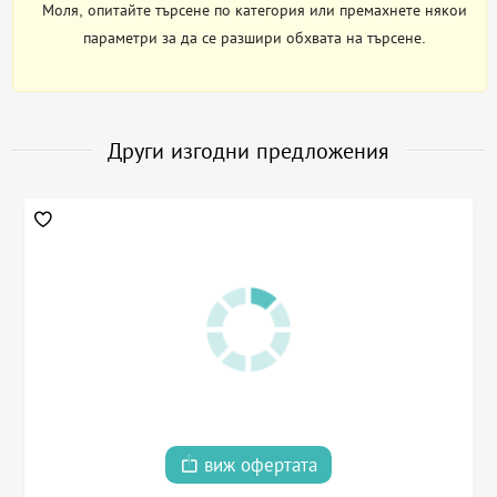
Моля, опитайте търсене по категория или премахнете някои
параметри за да се разшири обхвата на търсене.
Други изгодни предложения
виж офертата