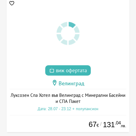
виж офертата
Велинград
Луксозен Спа Хотел във Велинград с Минерални Басейни
и СПА Пакет
Дата: 28.07 - 23.12 + полупансион
67
.04
131
/
€
лв.