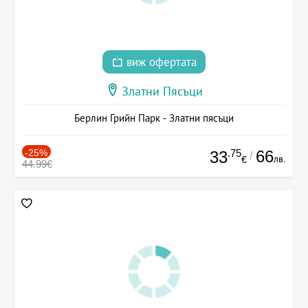
виж офертата
Златни Пясъци
Берлин Грийн Парк - Златни пясъци
-25%
.75
66
33
/
лв.
€
44.99€