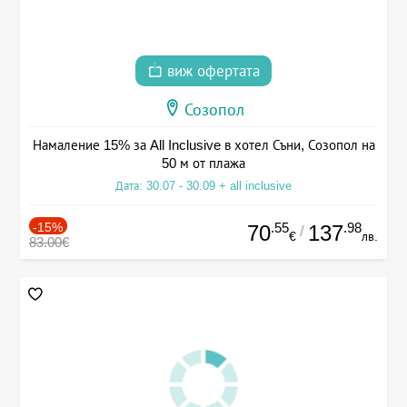
виж офертата
Созопол
Намаление 15% за All Inclusive в хотел Съни, Созопол на
50 м от плажа
Дата: 30.07 - 30.09 + all inclusive
-15%
.55
.98
70
137
/
€
лв.
83.00€