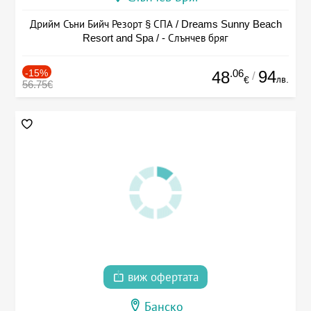
Дрийм Съни Бийч Резорт § СПА / Dreams Sunny Beach
Resort and Spa / - Слънчев бряг
-15%
.06
94
48
/
лв.
€
56.75€
виж офертата
Банско