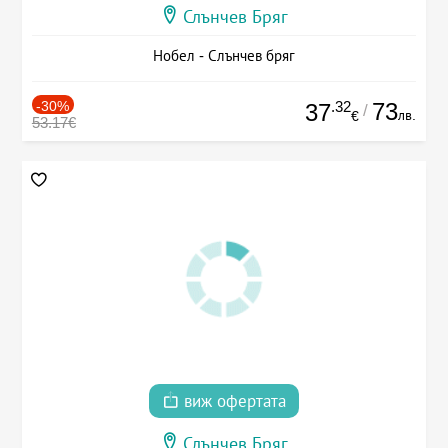
Слънчев Бряг
Нобел - Слънчев бряг
-30%
.32
73
37
/
лв.
€
53.17€
виж офертата
Слънчев Бряг