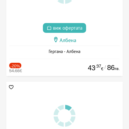
виж офертата
Албена
Гергана - Албена
-20%
.97
86
43
/
лв.
€
54.66€