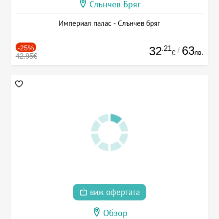
Слънчев Бряг
Империал палас - Слънчев бряг
-25%
.21
63
32
/
лв.
€
42.95€
виж офертата
Обзор