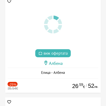
виж офертата
Албена
Елица - Албена
-25%
.59
52
26
/
лв.
€
35.54€