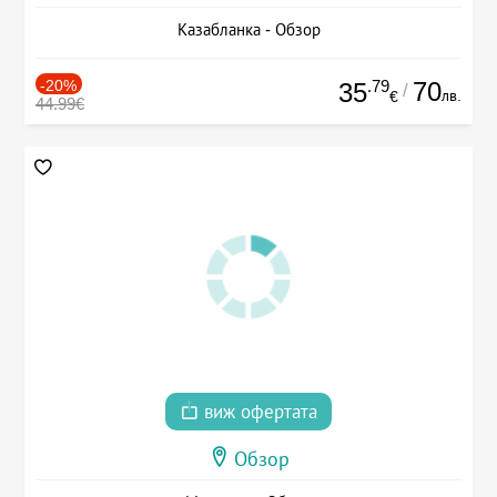
Казабланка - Обзор
-20%
.79
70
35
/
лв.
€
44.99€
виж офертата
Обзор