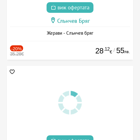
виж офертата
Слънчев Бряг
Жерави - Слънчев бряг
-20%
.12
55
28
/
лв.
€
35.28€