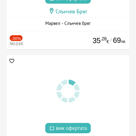
Слънчев Бряг
Марвел - Слънчев бряг
-30%
.28
69
35
/
лв.
€
50.11€
виж офертата