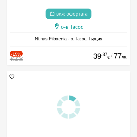
виж офертата
о-в Тасос
Ntinas Filoxenia - о. Тасос, Гърция
-15%
.37
77
39
/
лв.
€
46.53€