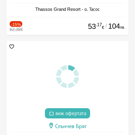
Thassos Grand Resort - о. Тасос
-15%
.17
104
53
/
лв.
€
62.38€
виж офертата
Слънчев Бряг