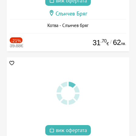
виж офертата
Слънчев Бряг
Котва - Слънчев бряг
-21%
.70
62
31
/
лв.
€
39.88€
виж офертата