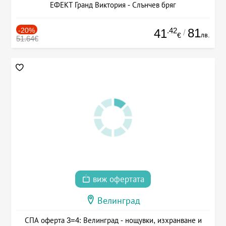
ЕФЕКТ Гранд Виктория - Слънчев бряг
-20%
.42
81
41
/
лв.
€
51.64€
виж офертата
Велинград
СПА оферта 3=4: Велинград - нощувки, изхранване и