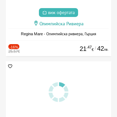
виж офертата
Олимпийска Ривиера
Regina Mare - Олимпийска ривиера, Гърция
-16%
.47
42
21
/
лв.
€
25.57€