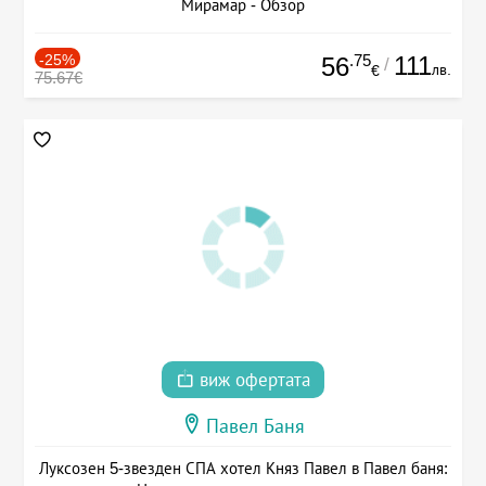
Мирамар - Обзор
-25%
.75
111
56
/
лв.
€
75.67€
виж офертата
Павел Баня
Луксозен 5-звезден СПА хотел Княз Павел в Павел баня: