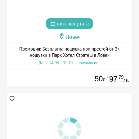
виж офертата
Ловеч
Промоция: Безплатна нощувка при престой от 3+
нощувки в Парк Хотел Стратеш в Ловеч
Дата: 14.05 - 01.10 + полупансион
50
.79
97
/
€
лв.