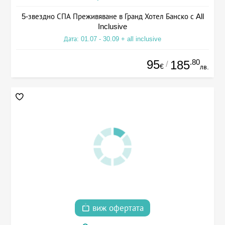
5-звездно СПА Преживяване в Гранд Хотел Банско с All
Inclusive
Дата: 01.07 - 30.09 + all inclusive
95
.80
185
/
€
лв.
виж офертата