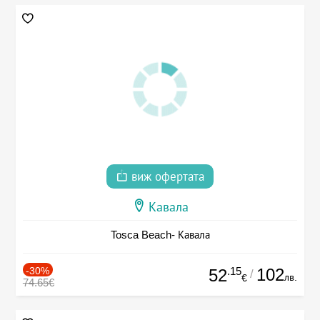
виж офертата
Кавала
Tosca Beach- Кавала
-30%
.15
102
52
/
лв.
€
74.65€