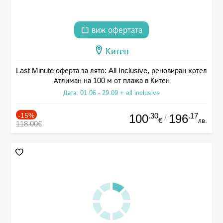
виж офертата
Китен
Last Minute оферта за лято: All Inclusive, реновиран хотел
Атлиман на 100 м от плажа в Китен
Дата: 01.06 - 29.09 + all inclusive
-15%
.30
.17
100
196
/
€
лв.
118.00€